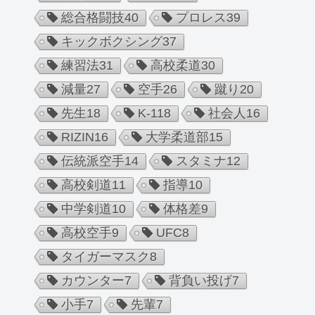
総合格闘技
40
プロレス
39
キックボクシング
37
練習法
31
高校柔道
30
減量
27
空手
26
蹴り
20
先生
18
K-1
18
社会人
16
RIZIN
16
大学柔道部
15
伝統派空手
14
スタミナ
12
高校剣道
11
指導
10
中学剣道
10
体格差
9
高校空手
9
UFC
8
タイガーマスク
8
カウンター
7
背負い投げ
7
小手
7
先輩
7