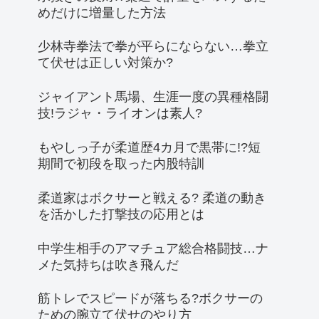
めだけに増量した方法
少林寺拳法で拳が平らにならない…拳立
て伏せは正しい対策か?
ジャイアント馬場、生涯一度の異種格闘
技!ラジャ・ライオンは素人?
もやしっ子が柔道歴4カ月で黒帯に!?短
期間で初段を取った内股特訓
柔道家はボクサーと戦える? 柔道の動き
を活かした打撃技の応用とは
中学生相手のアマチュア総合格闘技…ナ
メた気持ちは吹き飛んだ
筋トレでスピードが落ちる?ボクサーの
ための腕立て伏せのやり方