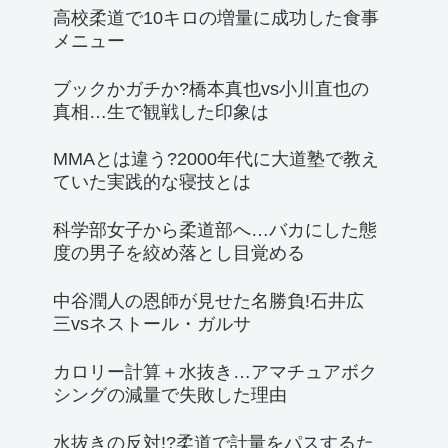
高校柔道で10キロの増量に成功した食事
メニュー
ブックかガチか?橋本真也vs小川直也の
真相…生で観戦した印象は
MMAとは違う?2000年代に大道塾で教え
ていた実践的な寝技とは
科学部女子から柔道部へ…バカにした態
度の男子を絞め落とし目覚める
中谷潤人の恩師が見せた名勝負!石井広
三vsネストール・ガルサ
カロリー計算＋水抜き…アマチュアボク
シングの減量で失敗した理由
水抜きの反対!?柔道で計量をパスするた