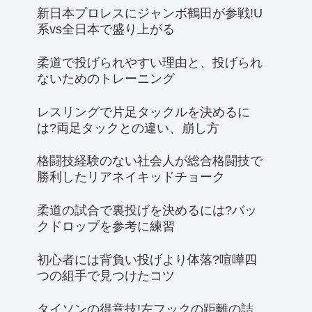
新日本プロレスにジャンボ鶴田が参戦!U
系vs全日本で盛り上がる
柔道で投げられやすい理由と、投げられ
ないためのトレーニング
レスリングで片足タックルを決めるに
は?両足タックとの違い、崩し方
格闘技経験のない社会人が総合格闘技で
勝利したリアネイキッドチョーク
柔道の試合で裏投げを決めるには?バッ
クドロップを参考に練習
初心者には背負い投げより体落?喧嘩四
つの組手で見つけたコツ
タイソンの得意技!左フックの距離の詰