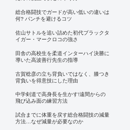
総合格闘技でガードが高い低いの違いは
何? パンチを避けるコツ
佐山サトルを追い詰めた初代ブラックタ
イガー・マークロコの強さ
田舎の高校生を柔道インターハイ決勝に
導いた高波善行先生の指導
古賀稔彦の立ち背負いではなく、膝つき
背負いを得意技にした理由
中学剣道で高身長を生かす!遠間からの
飛び込み面の練習方法
試合までに体重を戻す総合格闘技の減量
方法…なぜ減量が必要なのか