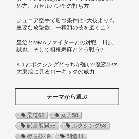
め方、ガゼルパンチの打ち方
ジュニア空手で勝つ条件は?大技よりも
重要な攻撃数、一種類の技を磨くこと
皇治とMMAファイターとの対戦…川原
誠也、そして祖根寿麻とどう戦う?
K-1とボクシングどっちが強い?魔裟斗vs
大東旭に見るローキックの威力
テーマから選ぶ
柔道
62
女子
58
試合展開
58
ボクシング
53
得意技
49
剣道
41