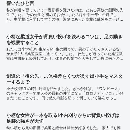
響いたひと言
私が剣道を習っていて一番影響を受けたのは、とある高校の顧問の先
生でした。 その先生と初めてお会いしたのは中学一年生の時でし
た。中学校に入学してすぐの頃、近隣にあった高校に練習をご一緒さ
せてもらえることになりました。 そこにいたの...
小柄な柔道女子が背負い投げを決めるコツは、足の動き
を観察すること
わたしは小学校3年生から6年生の間まで、男の子がたくさんいるな
か女子1人で柔道教室に通っていました。 わたしが通っていた柔道教
室は整骨院も経営しており、体育の授業でケガをして治療に来たのが
きっかけでした。 院長先生が柔道の師範を...
剣道の「後の先」…体格差をくつがえす出小手をマスタ
ーするまで
小学校3年生の時に剣道を始めました。きっかけは、「ワンピース」
のキャラクターで主人公の最初の仲間になる「ロロノア・ゾロ」が好
きだったことです。 刀で敵の海賊を切って倒していく姿をかっこい
いと思うと同時に、自分もこんな風になりたいと思い...
小柄な女性が一本を取る!小内刈りからの背負い投げは
足腰の強さが大切
幼い頃から兄の影響で柔道と総合格闘技が好きでした。 素人でも簡