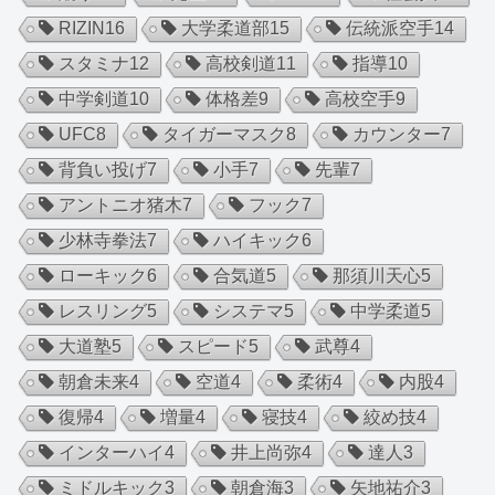
RIZIN
16
大学柔道部
15
伝統派空手
14
スタミナ
12
高校剣道
11
指導
10
中学剣道
10
体格差
9
高校空手
9
UFC
8
タイガーマスク
8
カウンター
7
背負い投げ
7
小手
7
先輩
7
アントニオ猪木
7
フック
7
少林寺拳法
7
ハイキック
6
ローキック
6
合気道
5
那須川天心
5
レスリング
5
システマ
5
中学柔道
5
大道塾
5
スピード
5
武尊
4
朝倉未来
4
空道
4
柔術
4
内股
4
復帰
4
増量
4
寝技
4
絞め技
4
インターハイ
4
井上尚弥
4
達人
3
ミドルキック
3
朝倉海
3
矢地祐介
3