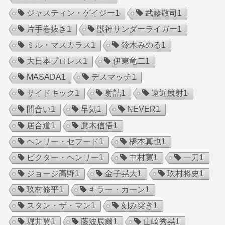
ジャスティン・ゲイジー
1
武藤敬司
1
片手巻抜き
1
獣神サンダーライガー
1
ミル・マスカラス
1
鈴木みのる
1
大日本プロレス
1
伊東竜二
1
MASADA
1
デスマッチ
1
サイドキック
1
射詰
1
遠近競射
1
間合い
1
早気
1
NEVER
1
居合道
1
鷹木信悟
1
ヘンリー・セフード
1
橋本真也
1
ビクター・ヘンリー
1
中村寛
1
一刀
1
ジョージ高野
1
金子晃大
1
玖村将史
1
玖村修平
1
キラー・カーン
1
スタン・ザ・マン
1
刻み突き
1
堀井翼
1
藤波辰爾
1
山崎秀晃
1