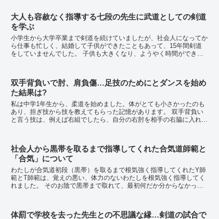
大人も容赦なく指導する七段の先生に武道としての剣道
を学ぶ
小学生から大学卒業まで剣道を続けていましたが、社会人になってか
ら仕事も忙しく、結婚して子供ができたこともあって、15年間剣道
をしていませんでした。 子供も大きくなり、ようやく時間ができた
ところで、再開をするにあたって稽古場を探していた...
双手背負いで肘、肩負傷…足技のためにとダンスを始め
た結果は?
私は中学1年生から、柔道を始めました。体がとても小さかったのも
あり、担ぎ技から技を教えてもらった記憶があります。 双手背負い
と言う技は、例えば右組でしたら、自分の右肘を相手の右脇に入れて
担ぎ込んで投げるのですが、右肘に相手の全体重がか...
社会人から黒帯を取るまで指導してくれた合気道師範と
「合気」について
わたしが合気道初段（黒帯）を取るまで根気強く指導してくれたY師
範とT師範は、覚えの悪い、体力のないわたしを根気強く指導してく
れました。 そのお陰で黒帯まで取れて、最初何だか分からなかった
技なども、しばらく合気道の稽古を離れている今でさ...
体罰で学校を去った先生との不思議な縁…剣道の試合で