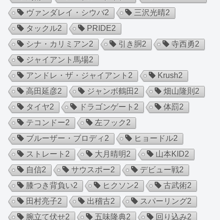
ヴァンダレイ・シウバ
2
三沢光晴
2
タックル
2
PRIDE
2
シナ・カリミアン
2
引き胴
2
寺西勇
2
ジャイアント馬場
2
アンドレ・ザ・ジャイアント
2
Krush
2
高田延彦
2
ジャンボ鶴田
2
畑山隆則
2
タイヤ
2
ドラゴンゲート
2
体罰
2
テコンドー
2
左フック
2
ブルーザー・ブロディ
2
ヒョードル
2
ストレート
2
大月晴明
2
山本KID
2
自信
2
サウスポー
2
デビュー戦
2
膝つき背負い
2
ヒクソン
2
古武術
2
田村亮子
2
出稽古
2
スパーリング
2
腕立て伏せ
2
五味隆典
2
回り込み
2