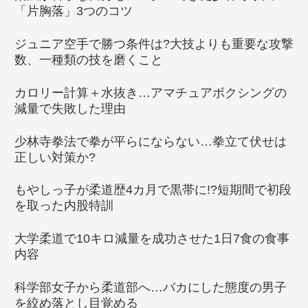
「片胸落」3つのコツ
ジュニア空手で勝つ条件は?大技よりも重要な攻撃
数、一種類の技を磨くこと
カロリー計算＋水抜き…アマチュアボクシングの
減量で失敗した理由
少林寺拳法で拳が平らにならない…拳立て伏せは
正しい対策か?
もやしっ子が柔道歴4カ月で黒帯に!?短期間で初段
を取った内股特訓
大学柔道で10キロ減量を成功させた1日7食の食事
内容
科学部女子から柔道部へ…バカにした態度の男子
を絞め落とし目覚める