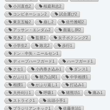
小川直也
2
桜庭和志
2
コンビネーション
2
試合運び
2
東京五輪
2
崩し
2
佐竹雅昭
2
アッサン・エンダム
2
面返し胴
2
突き
2
監督
2
女子ボクシング
2
小学生
2
敗北
2
歩行
1
ドン・中矢・ニールセン
1
ディープハーフガード
1
ハーフガード
1
クセ
1
小内巻き込み
1
ダンス
1
がぶり
1
朝乃山関
1
中学相撲
1
相撲
1
がぶり返し
1
打込み
1
大外刈り
1
呼吸
1
猪熊功
1
痛み
1
ストライク
1
出頭小手
1
ブラジリアンキック
1
佐藤幸治
1