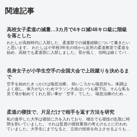
関連記事
高校女子柔道の減量…3カ月で4キロ減!48キロ級に階級
を落とした
わたしが高校時代に入部した、柔道部での減量経験について書きたい
と思います。 わたしは小学校3年生の頃から近所の柔道教室で柔道を
始め、高校でも柔道部に入部しました。背が低く、当時は細くてパワ
ーもない選手でした。 柔道を始めた小学生...
長身女子が小学生空手の全国大会で上段蹴りを決めるま
で
空手を始めたきっかけは喘息治療。 幼いころから喘息持ち。体調は
よく崩し、体力がないためマラソン大会はいつも最下位。そんな私を
見て母が勧めてくれた習い事が「空手」でした。 喘息治療のために
空手を始める なぜ喘息治療のために空手を選ん...
柔道の寝技で、片足だけで相手を返す方法を研究
私の進学した大学は寝技に力を入れており、稽古でも寝技の乱取に時
間を割いていました。 それは監督の寝技重視の考えのもとに行われ
ていました。大学生にまでなると、立技の技術を向上させるよりも、
寝技の技術を向上させる方が効率的であると考えたそ...