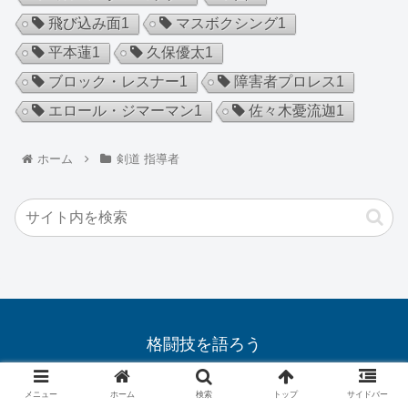
飛び込み面
1
マスボクシング
1
平本蓮
1
久保優太
1
ブロック・レスナー
1
障害者プロレス
1
エロール・ジマーマン
1
佐々木憂流迦
1
ホーム
剣道 指導者
格闘技を語ろう
© 2019 格闘技を語ろう.
メニュー
ホーム
検索
トップ
サイドバー