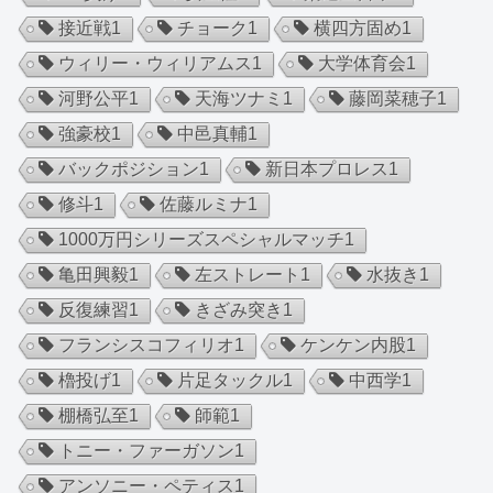
接近戦
1
チョーク
1
横四方固め
1
ウィリー・ウィリアムス
1
大学体育会
1
河野公平
1
天海ツナミ
1
藤岡菜穂子
1
強豪校
1
中邑真輔
1
バックポジション
1
新日本プロレス
1
修斗
1
佐藤ルミナ
1
1000万円シリーズスペシャルマッチ
1
亀田興毅
1
左ストレート
1
水抜き
1
反復練習
1
きざみ突き
1
フランシスコフィリオ
1
ケンケン内股
1
櫓投げ
1
片足タックル
1
中西学
1
棚橋弘至
1
師範
1
トニー・ファーガソン
1
アンソニー・ペティス
1