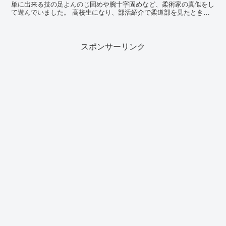
単に出来る技の足よんのじ固めや腕十字固めなど、柔術家の真似をし
て遊んでいました。 高校生になり、部活紹介で柔道部を見たときに
小柄な女性の先生が黒帯を巻き男子生徒を次々...
スポンサーリンク