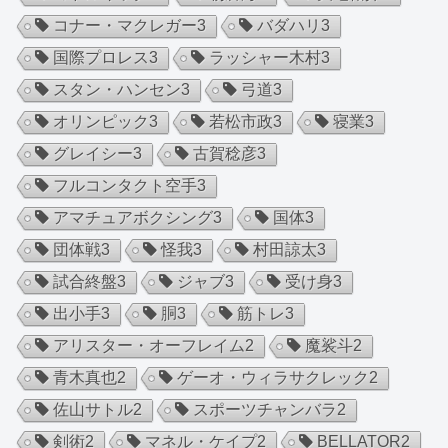
コナー・マクレガー
3
バダハリ
3
国際プロレス
3
ラッシャー木村
3
スタン・ハンセン
3
弓道
3
オリンピック
3
若松市政
3
寝業
3
グレイシー
3
古賀稔彦
3
フルコンタクト空手
3
アマチュアボクシング
3
国体
3
団体戦
3
怪我
3
村田諒太
3
試合終盤
3
ジャブ
3
受け身
3
出小手
3
胴
3
筋トレ
3
アリスター・オーフレイム
2
魔裟斗
2
青木真也
2
ゲーオ・ウィラサクレック
2
佐山サトル
2
スポーツチャンバラ
2
剣術
2
マネル・ケイプ
2
BELLATOR
2