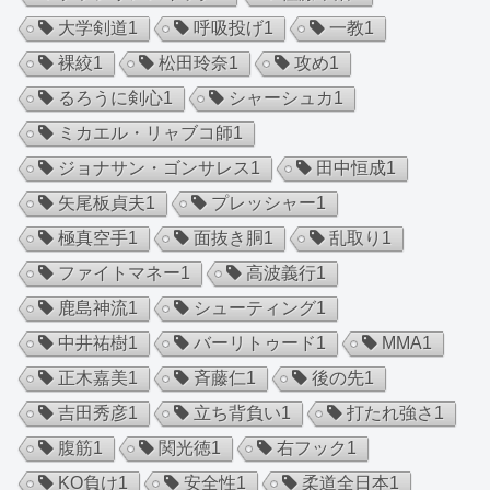
大学剣道
1
呼吸投げ
1
一教
1
裸絞
1
松田玲奈
1
攻め
1
るろうに剣心
1
シャーシュカ
1
ミカエル・リャブコ師
1
ジョナサン・ゴンサレス
1
田中恒成
1
矢尾板貞夫
1
プレッシャー
1
極真空手
1
面抜き胴
1
乱取り
1
ファイトマネー
1
高波義行
1
鹿島神流
1
シューティング
1
中井祐樹
1
バーリトゥード
1
MMA
1
正木嘉美
1
斉藤仁
1
後の先
1
吉田秀彦
1
立ち背負い
1
打たれ強さ
1
腹筋
1
関光徳
1
右フック
1
KO負け
1
安全性
1
柔道全日本
1