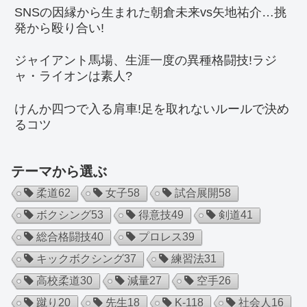
SNSの因縁から生まれた朝倉未来vs矢地祐介…挑
発から殴り合い!
ジャイアント馬場、生涯一度の異種格闘技!ラジ
ャ・ライオンは素人?
けんか四つで入る肩車!足を取れないルールで決め
るコツ
テーマから選ぶ
柔道
62
女子
58
試合展開
58
ボクシング
53
得意技
49
剣道
41
総合格闘技
40
プロレス
39
キックボクシング
37
練習法
31
高校柔道
30
減量
27
空手
26
蹴り
20
先生
18
K-1
18
社会人
16