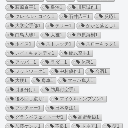
萩原京平
1
皇治
1
川原誠也
1
クレベル・コイケ
1
石井広三
1
反応
1
大学空手部
1
テリー
1
かかと落とし
1
白鳥大珠
1
大雅
1
市原海樹
1
ホイス
1
ストレッチ
1
スローキック
1
レイ・キャンディ
1
硬式空手
1
アッパー
1
ラダー
1
体落
1
フットワーク
1
中村優作
1
合宿
1
大腰
1
肩車
1
マッハ隼人
1
引き分け
1
防具付空手
1
後ろ回し蹴り
1
マイケルトンプソン
1
ブッチャー
1
日本拳法
1
グラウベフェイトーザ
1
高野拳磁
1
加藤ケンジ
1
不良
1
ドネア
1
型
1