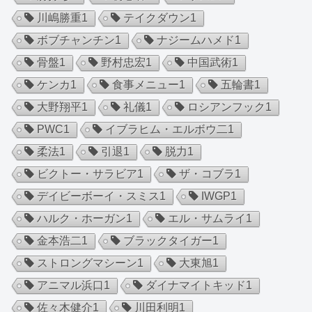
川嶋勝重
1
テイクダウン
1
ボブチャンチン
1
ナジームハメド
1
骨盤
1
野村忠宏
1
中国武術
1
ケンカ
1
食事メニュー
1
五輪書
1
大野翔平
1
礼儀
1
ロシアンフック
1
PWC
1
イブラヒム・エルボウ二
1
柔法
1
引退
1
脱力
1
ビクトー・サラビア
1
ザ・コブラ
1
デイビーボーイ・スミス
1
IWGP
1
ハルク・ホーガン
1
エル・サムライ
1
金本浩二
1
ブラックタイガー
1
ストロングマシーン
1
大東旭
1
アニマル浜口
1
ダイナマイトキッド
1
佐々木健介
1
川田利明
1