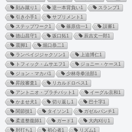
刻み蹴り
1
逆一本背負い
1
スランプ
1
引き小手
1
サプリメント
1
ステップワーク
1
篠原信一
1
誤審
1
徳山昌守
1
坂口拓
1
辰吉丈一郎
1
震脚
1
堀口恭二
1
ランペイジジャクソン
1
上迫博仁
1
トフィック・ムサエフ
1
ジョニー・ケース
1
ジョン・マカパ
1
少林寺拳法部
1
昇段審査
1
リカルドロペス
1
アントニオ・プラチバット
1
イーグル京和
1
かませ犬
1
切り返し
1
巴十字
1
関節技
1
タイソン
1
ガゼルパンチ
1
柔道整復師
1
ガード
1
大内刈り
1
肘打ち
1
初心者
1
リズム
1