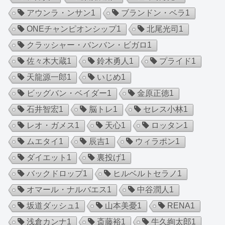
アウンラ・ンサン
1
ブランドン・ベラ
1
ONEチャンピオンシップ
1
北尾光司
1
クラッシャー・バンバン・ビガロ
1
佐々木大蔵
1
鈴木勇人
1
プライド
1
天龍源一郎
1
いじめ
1
ビッグバン・ベイダー
1
金原正徳
1
石井智宏
1
脳トレ
1
セレス小林
1
レオ・ガメス
1
天心
1
ロッタン
1
ムエタイ
1
辰吉
1
ウィラポン
1
ダイエット
1
裏投げ
1
バックドロップ
1
ヒルベルトセラノ
1
オマール・ナルバエス
1
中谷潤人
1
坂道ダッシュ
1
山本美憂
1
RENA
1
浅倉カンナ
1
斎藤裕
1
牛久絢太郎
1