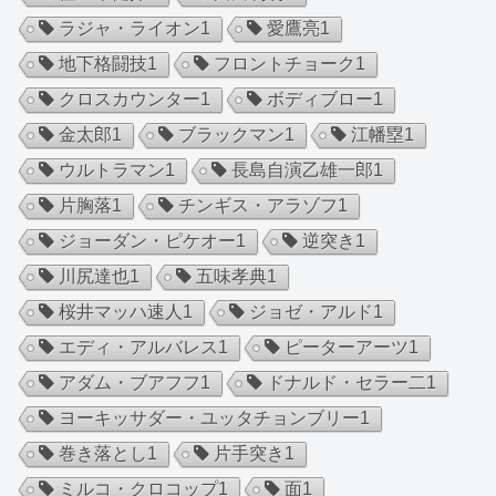
ラジャ・ライオン
1
愛鷹亮
1
地下格闘技
1
フロントチョーク
1
クロスカウンター
1
ボディブロー
1
金太郎
1
ブラックマン
1
江幡塁
1
ウルトラマン
1
長島自演乙雄一郎
1
片胸落
1
チンギス・アラゾフ
1
ジョーダン・ピケオー
1
逆突き
1
川尻達也
1
五味孝典
1
桜井マッハ速人
1
ジョゼ・アルド
1
エディ・アルバレス
1
ピーターアーツ
1
アダム・ブアフフ
1
ドナルド・セラー二
1
ヨーキッサダー・ユッタチョンブリー
1
巻き落とし
1
片手突き
1
ミルコ・クロコップ
1
面
1