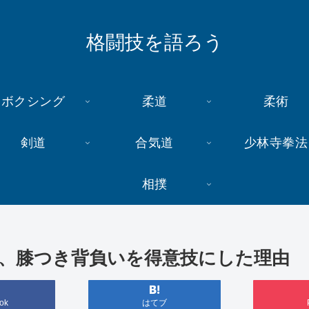
格闘技を語ろう
ボクシング
柔道
柔術
剣道
合気道
少林寺拳法
相撲
、膝つき背負いを得意技にした理由
ok
はてブ