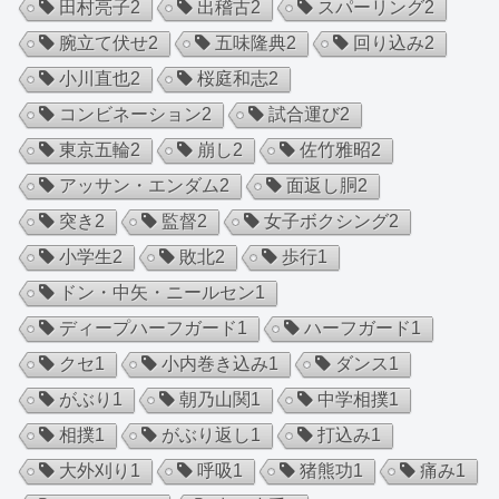
田村亮子
2
出稽古
2
スパーリング
2
腕立て伏せ
2
五味隆典
2
回り込み
2
小川直也
2
桜庭和志
2
コンビネーション
2
試合運び
2
東京五輪
2
崩し
2
佐竹雅昭
2
アッサン・エンダム
2
面返し胴
2
突き
2
監督
2
女子ボクシング
2
小学生
2
敗北
2
歩行
1
ドン・中矢・ニールセン
1
ディープハーフガード
1
ハーフガード
1
クセ
1
小内巻き込み
1
ダンス
1
がぶり
1
朝乃山関
1
中学相撲
1
相撲
1
がぶり返し
1
打込み
1
大外刈り
1
呼吸
1
猪熊功
1
痛み
1