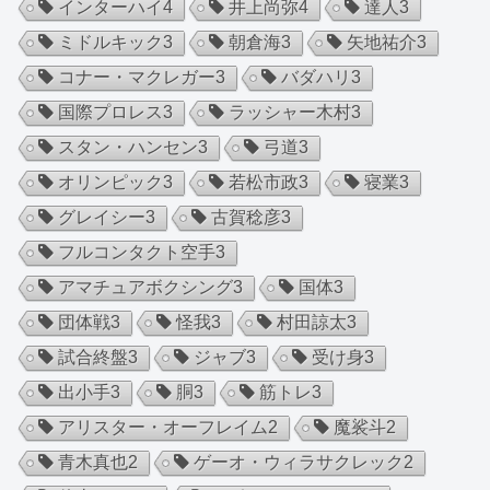
インターハイ
4
井上尚弥
4
達人
3
ミドルキック
3
朝倉海
3
矢地祐介
3
コナー・マクレガー
3
バダハリ
3
国際プロレス
3
ラッシャー木村
3
スタン・ハンセン
3
弓道
3
オリンピック
3
若松市政
3
寝業
3
グレイシー
3
古賀稔彦
3
フルコンタクト空手
3
アマチュアボクシング
3
国体
3
団体戦
3
怪我
3
村田諒太
3
試合終盤
3
ジャブ
3
受け身
3
出小手
3
胴
3
筋トレ
3
アリスター・オーフレイム
2
魔裟斗
2
青木真也
2
ゲーオ・ウィラサクレック
2