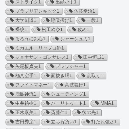
ストライク
1
出頭小手
1
ブラジリアンキック
1
佐藤幸治
1
大学剣道
1
呼吸投げ
1
一教
1
裸絞
1
松田玲奈
1
攻め
1
るろうに剣心
1
シャーシュカ
1
ミカエル・リャブコ師
1
ジョナサン・ゴンサレス
1
田中恒成
1
矢尾板貞夫
1
プレッシャー
1
極真空手
1
面抜き胴
1
乱取り
1
ファイトマネー
1
高波義行
1
鹿島神流
1
シューティング
1
中井祐樹
1
バーリトゥード
1
MMA
1
正木嘉美
1
斉藤仁
1
後の先
1
吉田秀彦
1
立ち背負い
1
打たれ強さ
1