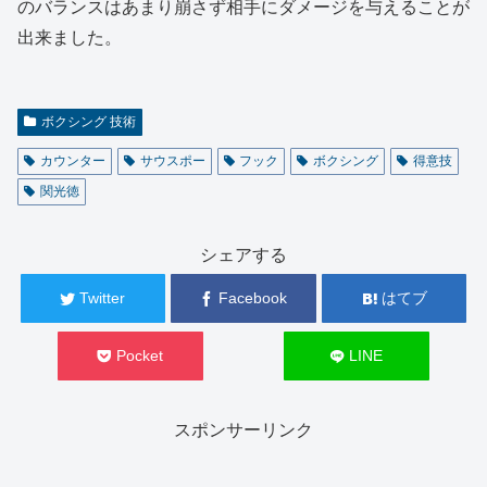
のバランスはあまり崩さず相手にダメージを与えることが
出来ました。
ボクシング 技術
カウンター
サウスポー
フック
ボクシング
得意技
関光徳
シェアする
Twitter
Facebook
はてブ
Pocket
LINE
スポンサーリンク