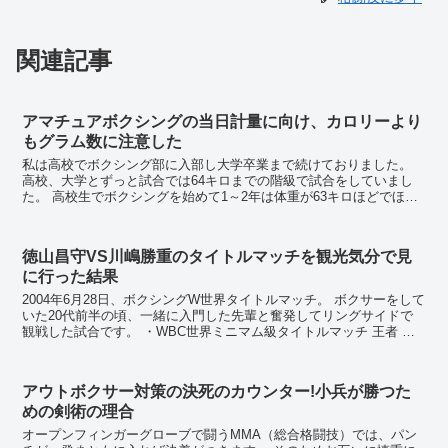
関連記事
アマチュアボクシングの当日計量に向け、カロリーより
もグラム数に注意した
私は高校でボクシング部に入部し大学卒業まで続けておりました。
高校、大学とずっと試合では64キロまでの階級で試合をしていまし
た。 高校生でボクシングを始めて1～2年は体重が63キロほどでほと
んど減量はありませんでしたが、高校の後...
徳山昌守VS川嶋勝重のタイトルマッチを観光気分で見
に行った結果
2004年6月28日、ボクシングW世界タイトルマッチ。 ボクサーをして
いた20代前半の頃、一緒に入門した先輩と奮発してリングサイドで
観戦した試合です。 ・WBC世界ミニマム級タイトルマッチ 王者 イ
ーグル京和（角海老）VS 挑...
アウトボクサー対策の決死のカウンター!小兵が勝つた
めの剣術の理合
オープンフィンガーグローブで闘うMMA（総合格闘技）では、パン