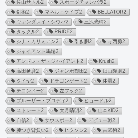
佐山サトル
2
スポーツチャンバラ
2
剣術
2
マネル・ケイプ
2
BELLATOR
2
ヴァンダレイ・シウバ
2
三沢光晴
2
タックル
2
PRIDE
2
シナ・カリミアン
2
引き胴
2
寺西勇
2
ジャイアント馬場
2
アンドレ・ザ・ジャイアント
2
Krush
2
高田延彦
2
ジャンボ鶴田
2
畑山隆則
2
タイヤ
2
ドラゴンゲート
2
体罰
2
テコンドー
2
左フック
2
ブルーザー・ブロディ
2
ヒョードル
2
ストレート
2
大月晴明
2
山本KID
2
自信
2
サウスポー
2
デビュー戦
2
膝つき背負い
2
ヒクソン
2
古武術
2