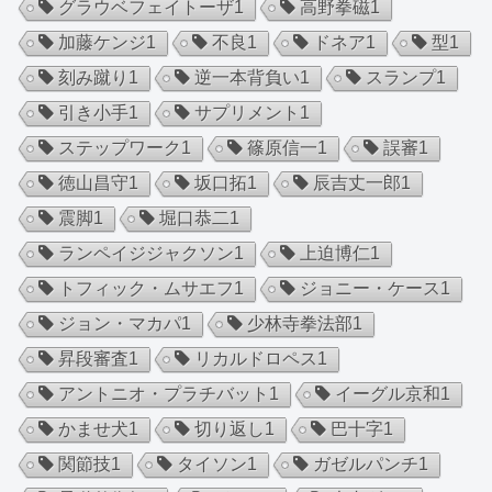
グラウベフェイトーザ
1
高野拳磁
1
加藤ケンジ
1
不良
1
ドネア
1
型
1
刻み蹴り
1
逆一本背負い
1
スランプ
1
引き小手
1
サプリメント
1
ステップワーク
1
篠原信一
1
誤審
1
徳山昌守
1
坂口拓
1
辰吉丈一郎
1
震脚
1
堀口恭二
1
ランペイジジャクソン
1
上迫博仁
1
トフィック・ムサエフ
1
ジョニー・ケース
1
ジョン・マカパ
1
少林寺拳法部
1
昇段審査
1
リカルドロペス
1
アントニオ・プラチバット
1
イーグル京和
1
かませ犬
1
切り返し
1
巴十字
1
関節技
1
タイソン
1
ガゼルパンチ
1