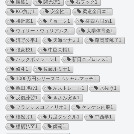
腹筋
1
関光徳
1
右フック
1
KO負け
1
安全性
1
柔道全日本
1
接近戦
1
チョーク
1
横四方固め
1
ウィリー・ウィリアムス
1
大学体育会
1
河野公平
1
天海ツナミ
1
藤岡菜穂子
1
強豪校
1
中邑真輔
1
バックポジション
1
新日本プロレス
1
修斗
1
佐藤ルミナ
1
1000万円シリーズスペシャルマッチ
1
亀田興毅
1
左ストレート
1
水抜き
1
反復練習
1
きざみ突き
1
フランシスコフィリオ
1
ケンケン内股
1
櫓投げ
1
片足タックル
1
中西学
1
棚橋弘至
1
師範
1