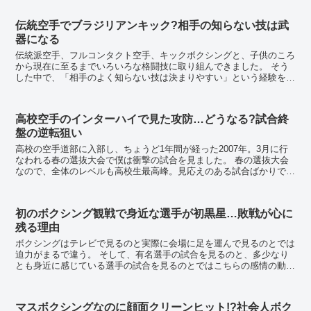
伝統空手でブラジリアンキック?相手の知らない技は武
器になる
伝統派空手、フルコンタクト空手、キックボクシングと、子供のころ
から現在に至るまでいろいろな格闘技に取り組んできました。 そう
した中で、「相手のよく知らない技は決まりやすい」という経験を何
度もしました。 ここでは、伝統派空手の試合...
高校空手のインターハイで見た攻防…どうなる?試合終
盤の逆転狙い
高校の空手道部に入部し、ちょうど1年間が経った2007年。3月に行
なわれる春の選抜大会で僕は衝撃の試合を見ました。 春の選抜大会
なので、全体のレベルも高校生最高峰。見応えのある試合ばかりでし
たが、そんな中でも、その試合は格段、別次元の...
初のボクシング観戦で身近な選手が初黒星…敗戦が心に
残る理由
ボクシングはテレビで見るのと実際に会場に足を運んで見るのとでは
迫力がまるで違う。 そして、有名選手の試合を見るのと、多少なり
とも身近に感じている選手の試合を見るのとではこちらの感情の動き
も随分変わるようだ。 とくに順風満帆に見え...
マスボクシングなのに顔面クリーンヒット!?社会人ボク