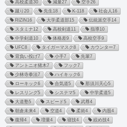
高校柔道
30
減量
27
空手
26
蹴り
20
先生
18
K-1
18
社会人
16
RIZIN
16
大学柔道部
15
伝統派空手
14
スタミナ
12
高校剣道
11
指導
10
中学剣道
10
体格差
9
高校空手
9
UFC
8
タイガーマスク
8
カウンター
7
背負い投げ
7
小手
7
先輩
7
アントニオ猪木
7
フック
7
少林寺拳法
7
ハイキック
6
ローキック
6
合気道
5
那須川天心
5
レスリング
5
システマ
5
中学柔道
5
大道塾
5
スピード
5
武尊
4
朝倉未来
4
空道
4
柔術
4
内股
4
復帰
4
増量
4
寝技
4
絞め技
4