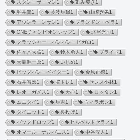
スタン・ザ・マン
1
刻み突き
1
堀井翼
1
藤波辰爾
1
山崎秀晃
1
アウンラ・ンサン
1
ブランドン・ベラ
1
ONEチャンピオンシップ
1
北尾光司
1
クラッシャー・バンバン・ビガロ
1
佐々木大蔵
1
鈴木勇人
1
プライド
1
天龍源一郎
1
いじめ
1
ビッグバン・ベイダー
1
金原正徳
1
石井智宏
1
脳トレ
1
セレス小林
1
レオ・ガメス
1
天心
1
ロッタン
1
ムエタイ
1
辰吉
1
ウィラポン
1
ダイエット
1
裏投げ
1
バックドロップ
1
ヒルベルトセラノ
1
オマール・ナルバエス
1
中谷潤人
1