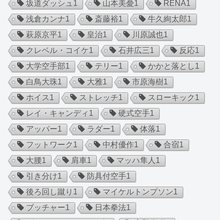
坂道ダッシュ
1
山本美憂
1
RENA
1
浅倉カンナ
1
斎藤裕
1
牛久絢太郎
1
萩原京平
1
皇治
1
川原誠也
1
クレベル・コイケ
1
石井広三
1
反応
1
大学空手部
1
テリー
1
かかと落とし
1
白鳥大珠
1
大雅
1
市原海樹
1
ホイス
1
ストレッチ
1
スローキック
1
レイ・キャンディ
1
硬式空手
1
アッパー
1
ラダー
1
体落
1
フットワーク
1
中村優作
1
合宿
1
大腰
1
肩車
1
マッハ隼人
1
引き分け
1
防具付空手
1
後ろ回し蹴り
1
マイケルトンプソン
1
ブッチャー
1
日本拳法
1