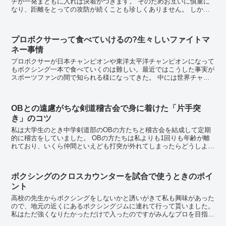
チが一発まともに入れば決着がつきます。 そのためお互いに慎重に
なり、距離をとっての攻防が続くことも珍しくありません。 しか
し、アウトボクシングが続けばリーチで優る側が...
プロボクサーって食べていけるの?生々しいファイトマ
ネー事情
プロボクサーが日本チャンピオンや東洋太平洋チャンピオンになって
もボクシング一本で食べていくのは難しい。最近ではこうした事実が
スポーツファンの間で知られる様になってきた。 中には世界チャン
ピオンでも油断できない程のマイナーぶりである。モ...
OBとの遠慮がちな剣道稽古会で身に着けた「片手突
き」のコツ
私は大学生のとき中学剣道部のOBの方たちと稽古会を結成して定期
的に稽古をしていました。 OBの方たちは私よりも1回りも年齢が離
れており、いくら仲間といえども打突が外れてしまったらどうしよう
と遠慮をして稽古に参加していた記憶があります。...
ボクシングのクロスカウンターを試合で使うときのポイ
ント
高校の先生からボクシングをしないかと誘いがきて私も興味があった
ので、地元の近くにあるボクシングジムに連れて行って貰いました。
私はただ強くなりたかっただけで入ったのですがみんなプロを目指し
てものすごくストイックに練習している人ばかりで...