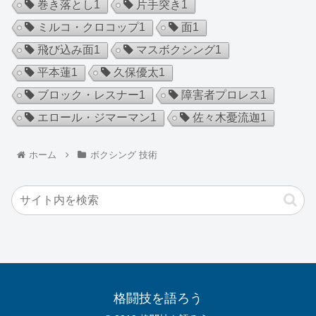
巻き落とし
1
片手突き
1
ミルコ・クロコップ
1
面
1
飛び込み面
1
マスボクシング
1
平本蓮
1
久保優太
1
ブロック・レスナー
1
障害者プロレス
1
エロール・ジマーマン
1
佐々木憂流迦
1
ホーム
ボクシング 技術
格闘技を語ろう