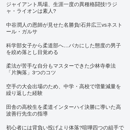
ジャイアント馬場、生涯一度の異種格闘技!ラジ
ャ・ライオンは素人?
中谷潤人の恩師が見せた名勝負!石井広三vsネスト
ール・ガルサ
科学部女子から柔道部へ…バカにした態度の男子
を絞め落とし目覚める
柔法が苦手な自分もマスターできた少林寺拳法
「片胸落」3つのコツ
空手の大会出場のため、中学・高校で増量減量を
繰り返した経験
田舎の高校生を柔道インターハイ決勝に導いた高
波善行先生の指導
初心者には背負い投げより体落?喧嘩四つの組手で