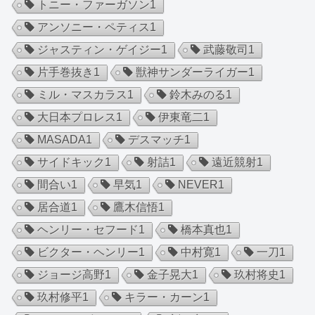
トニー・ファーガソン
1
アンソニー・ペティス
1
ジャスティン・ゲイジー
1
武藤敬司
1
片手巻抜き
1
獣神サンダーライガー
1
ミル・マスカラス
1
鈴木みのる
1
大日本プロレス
1
伊東竜二
1
MASADA
1
デスマッチ
1
サイドキック
1
射詰
1
遠近競射
1
間合い
1
早気
1
NEVER
1
居合道
1
鷹木信悟
1
ヘンリー・セフード
1
橋本真也
1
ビクター・ヘンリー
1
中村寛
1
一刀
1
ジョージ高野
1
金子晃大
1
玖村将史
1
玖村修平
1
キラー・カーン
1