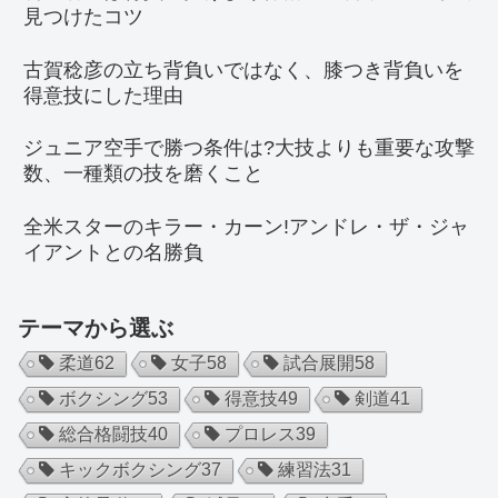
見つけたコツ
古賀稔彦の立ち背負いではなく、膝つき背負いを
得意技にした理由
ジュニア空手で勝つ条件は?大技よりも重要な攻撃
数、一種類の技を磨くこと
全米スターのキラー・カーン!アンドレ・ザ・ジャ
イアントとの名勝負
テーマから選ぶ
柔道
62
女子
58
試合展開
58
ボクシング
53
得意技
49
剣道
41
総合格闘技
40
プロレス
39
キックボクシング
37
練習法
31