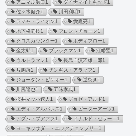
アニマル浜口
1
ダイナマイトキッド
1
佐々木健介
1
川田利明
1
ラジャ・ライオン
1
愛鷹亮
1
地下格闘技
1
フロントチョーク
1
クロスカウンター
1
ボディブロー
1
金太郎
1
ブラックマン
1
江幡塁
1
ウルトラマン
1
長島自演乙雄一郎
1
片胸落
1
チンギス・アラゾフ
1
ジョーダン・ピケオー
1
逆突き
1
川尻達也
1
五味孝典
1
桜井マッハ速人
1
ジョゼ・アルド
1
エディ・アルバレス
1
ピーターアーツ
1
アダム・ブアフフ
1
ドナルド・セラー二
1
ヨーキッサダー・ユッタチョンブリー
1