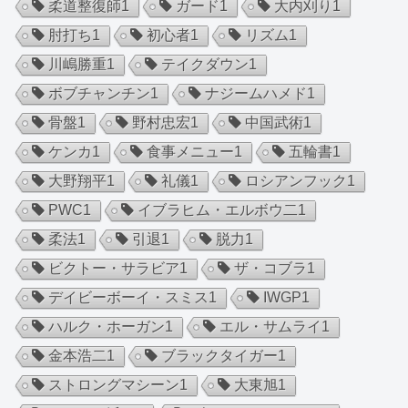
柔道整復師
1
ガード
1
大内刈り
1
肘打ち
1
初心者
1
リズム
1
川嶋勝重
1
テイクダウン
1
ボブチャンチン
1
ナジームハメド
1
骨盤
1
野村忠宏
1
中国武術
1
ケンカ
1
食事メニュー
1
五輪書
1
大野翔平
1
礼儀
1
ロシアンフック
1
PWC
1
イブラヒム・エルボウ二
1
柔法
1
引退
1
脱力
1
ビクトー・サラビア
1
ザ・コブラ
1
デイビーボーイ・スミス
1
IWGP
1
ハルク・ホーガン
1
エル・サムライ
1
金本浩二
1
ブラックタイガー
1
ストロングマシーン
1
大東旭
1