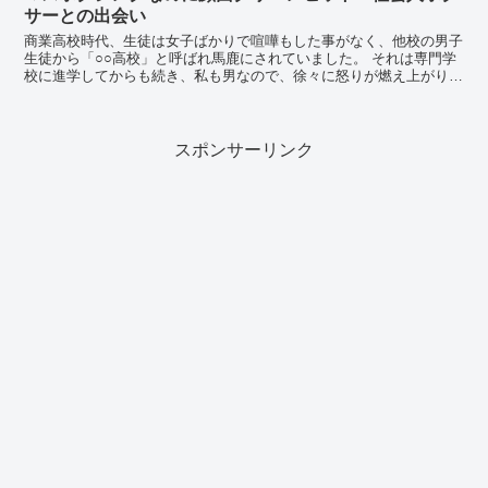
サーとの出会い
商業高校時代、生徒は女子ばかりで喧嘩もした事がなく、他校の男子
生徒から「○○高校」と呼ばれ馬鹿にされていました。 それは専門学
校に進学してからも続き、私も男なので、徐々に怒りが燃え上がり始
めました。 そして専門学校卒業が近くなる...
スポンサーリンク