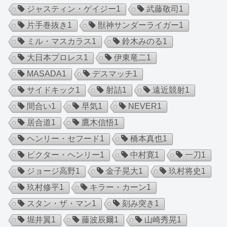
ジャスティン・ゲイジー
1
武藤敬司
1
片手巻抜き
1
獣神サンダーライガー
1
ミル・マスカラス
1
鈴木みのる
1
大日本プロレス
1
伊東竜二
1
MASADA
1
デスマッチ
1
サイドキック
1
射詰
1
遠近競射
1
間合い
1
早気
1
NEVER
1
居合道
1
鷹木信悟
1
ヘンリー・セフード
1
橋本真也
1
ビクター・ヘンリー
1
中村寛
1
一刀
1
ジョージ高野
1
金子晃大
1
玖村将史
1
玖村修平
1
キラー・カーン
1
スタン・ザ・マン
1
刻み突き
1
堀井翼
1
藤波辰爾
1
山崎秀晃
1