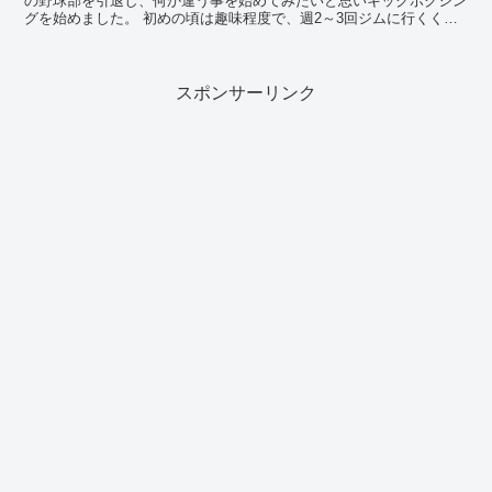
の野球部を引退し、何か違う事を始めてみたいと思いキックボクシン
グを始めました。 初めの頃は趣味程度で、週2～3回ジムに行くくら
いでした。ですが高校生の頃に初めてアマチュアの...
スポンサーリンク