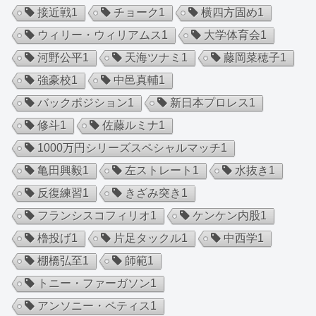
接近戦
1
チョーク
1
横四方固め
1
ウィリー・ウィリアムス
1
大学体育会
1
河野公平
1
天海ツナミ
1
藤岡菜穂子
1
強豪校
1
中邑真輔
1
バックポジション
1
新日本プロレス
1
修斗
1
佐藤ルミナ
1
1000万円シリーズスペシャルマッチ
1
亀田興毅
1
左ストレート
1
水抜き
1
反復練習
1
きざみ突き
1
フランシスコフィリオ
1
ケンケン内股
1
櫓投げ
1
片足タックル
1
中西学
1
棚橋弘至
1
師範
1
トニー・ファーガソン
1
アンソニー・ペティス
1