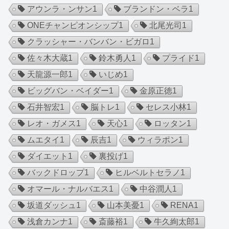
アウンラ・ンサン
1
ブランドン・ベラ
1
ONEチャンピオンシップ
1
北尾光司
1
クラッシャー・バンバン・ビガロ
1
佐々木大蔵
1
鈴木勇人
1
プライド
1
天龍源一郎
1
いじめ
1
ビッグバン・ベイダー
1
金原正徳
1
石井智宏
1
脳トレ
1
セレス小林
1
レオ・ガメス
1
天心
1
ロッタン
1
ムエタイ
1
辰吉
1
ウィラポン
1
ダイエット
1
裏投げ
1
バックドロップ
1
ヒルベルトセラノ
1
オマール・ナルバエス
1
中谷潤人
1
坂道ダッシュ
1
山本美憂
1
RENA
1
浅倉カンナ
1
斎藤裕
1
牛久絢太郎
1