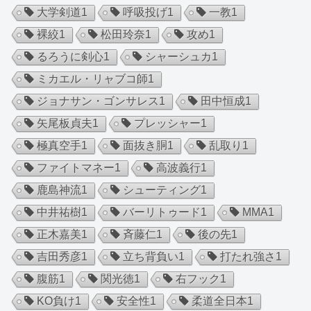
大学剣道
1
呼吸投げ
1
一教
1
裸絞
1
松田玲奈
1
攻め
1
るろうに剣心
1
シャーシュカ
1
ミカエル・リャブコ師
1
ジョナサン・ゴンサレス
1
田中恒成
1
矢尾板貞夫
1
プレッシャー
1
極真空手
1
面抜き胴
1
乱取り
1
ファイトマネー
1
高波義行
1
鹿島神流
1
シューティング
1
中井祐樹
1
バーリトゥード
1
MMA
1
正木嘉美
1
斉藤仁
1
後の先
1
吉田秀彦
1
立ち背負い
1
打たれ強さ
1
腹筋
1
関光徳
1
右フック
1
KO負け
1
安全性
1
柔道全日本
1