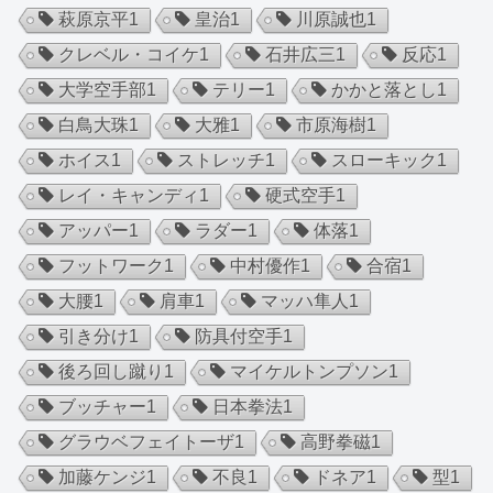
萩原京平
1
皇治
1
川原誠也
1
クレベル・コイケ
1
石井広三
1
反応
1
大学空手部
1
テリー
1
かかと落とし
1
白鳥大珠
1
大雅
1
市原海樹
1
ホイス
1
ストレッチ
1
スローキック
1
レイ・キャンディ
1
硬式空手
1
アッパー
1
ラダー
1
体落
1
フットワーク
1
中村優作
1
合宿
1
大腰
1
肩車
1
マッハ隼人
1
引き分け
1
防具付空手
1
後ろ回し蹴り
1
マイケルトンプソン
1
ブッチャー
1
日本拳法
1
グラウベフェイトーザ
1
高野拳磁
1
加藤ケンジ
1
不良
1
ドネア
1
型
1