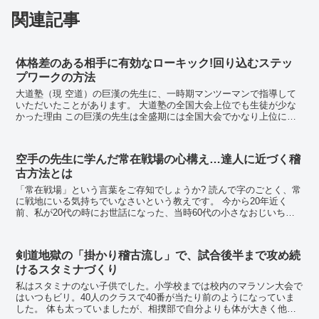
関連記事
体格差のある相手に有効なローキック!回り込むステッ
プワークの方法
大道塾（現 空道）の巨漢の先生に、一時期マンツーマンで指導して
いただいたことがあります。 大道塾の全国大会上位でも生徒が少な
かった理由 この巨漢の先生は全盛期には全国大会でかなり上位に食
い込んでいた猛者でした。 当時先生のところに...
空手の先生に学んだ常在戦場の心構え…達人に近づく稽
古方法とは
「常在戦場」という言葉をご存知でしょうか? 読んで字のごとく、常
に戦地にいる気持ちでいなさいという教えです。 今から20年近く
前、私が20代の時にお世話になった、当時60代の小さなおじいちゃ
ん先生に学んだ稽古の心構えについて話し...
剣道地獄の「掛かり稽古流し」で、試合後半まで攻め続
けるスタミナづくり
私はスタミナのない子供でした。小学校までは校内のマラソン大会で
はいつもビリ。40人のクラスで40番が当たり前のようになっていま
した。 体も太っていましたが、相撲部で自分よりも体が大きく他の