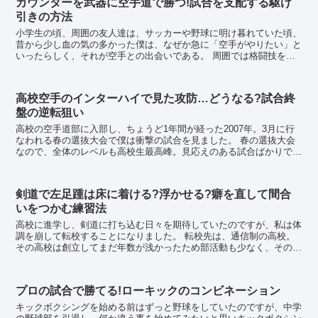
カウンターを武器に空手道で勝つ!試合を支配する駆け
引きの方法
小学生の頃、周囲の友人達は、サッカーや野球に明け暮れていた頃、
昔から少し血の気の多かった僕は、なぜか急に「空手がやりたい」と
いったらしく、それが空手との出会いである。 周囲では格闘技をや
っている人間は少なく、未知なところに足を踏み入れ...
高校空手のインターハイで見た攻防…どうなる?試合終
盤の逆転狙い
高校の空手道部に入部し、ちょうど1年間が経った2007年。3月に行
なわれる春の選抜大会で僕は衝撃の試合を見ました。 春の選抜大会
なので、全体のレベルも高校生最高峰。見応えのある試合ばかりでし
たが、そんな中でも、その試合は格段、別次元の...
剣道で左足踵は床に着ける?浮かせる?癖を直して間合
いをつかむ練習法
高校に進学し、剣道に打ち込む日々を期待していたのですが、私は体
調を崩して転校することになりました。 転校先は、通信制の高校。
その高校は創立してまだ年数が浅かったため部活動も少なく、その中
に剣道部はありませんでした。 これが挫折か...
プロの試合で勝てる!ローキックのコンビネーション
キックボクシングを始める前はずっと野球をしていたのですが、中学