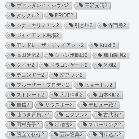
ヴァンダレイ・シウバ
2
三沢光晴
2
タックル
2
PRIDE
2
シナ・カリミアン
2
引き胴
2
寺西勇
2
ジャイアント馬場
2
アンドレ・ザ・ジャイアント
2
Krush
2
高田延彦
2
ジャンボ鶴田
2
畑山隆則
2
タイヤ
2
ドラゴンゲート
2
体罰
2
テコンドー
2
左フック
2
ブルーザー・ブロディ
2
ヒョードル
2
ストレート
2
大月晴明
2
山本KID
2
自信
2
サウスポー
2
デビュー戦
2
膝つき背負い
2
ヒクソン
2
古武術
2
田村亮子
2
出稽古
2
スパーリング
2
腕立て伏せ
2
五味隆典
2
回り込み
2