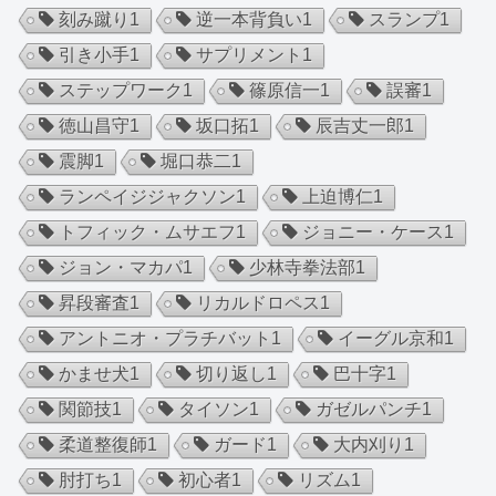
刻み蹴り
1
逆一本背負い
1
スランプ
1
引き小手
1
サプリメント
1
ステップワーク
1
篠原信一
1
誤審
1
徳山昌守
1
坂口拓
1
辰吉丈一郎
1
震脚
1
堀口恭二
1
ランペイジジャクソン
1
上迫博仁
1
トフィック・ムサエフ
1
ジョニー・ケース
1
ジョン・マカパ
1
少林寺拳法部
1
昇段審査
1
リカルドロペス
1
アントニオ・プラチバット
1
イーグル京和
1
かませ犬
1
切り返し
1
巴十字
1
関節技
1
タイソン
1
ガゼルパンチ
1
柔道整復師
1
ガード
1
大内刈り
1
肘打ち
1
初心者
1
リズム
1