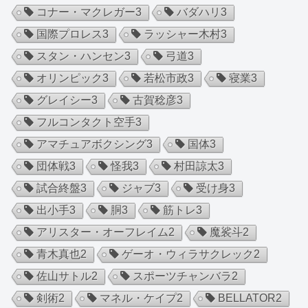
コナー・マクレガー
3
バダハリ
3
国際プロレス
3
ラッシャー木村
3
スタン・ハンセン
3
弓道
3
オリンピック
3
若松市政
3
寝業
3
グレイシー
3
古賀稔彦
3
フルコンタクト空手
3
アマチュアボクシング
3
国体
3
団体戦
3
怪我
3
村田諒太
3
試合終盤
3
ジャブ
3
受け身
3
出小手
3
胴
3
筋トレ
3
アリスター・オーフレイム
2
魔裟斗
2
青木真也
2
ゲーオ・ウィラサクレック
2
佐山サトル
2
スポーツチャンバラ
2
剣術
2
マネル・ケイプ
2
BELLATOR
2