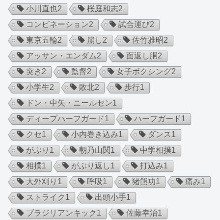
小川直也
2
桜庭和志
2
コンビネーション
2
試合運び
2
東京五輪
2
崩し
2
佐竹雅昭
2
アッサン・エンダム
2
面返し胴
2
突き
2
監督
2
女子ボクシング
2
小学生
2
敗北
2
歩行
1
ドン・中矢・ニールセン
1
ディープハーフガード
1
ハーフガード
1
クセ
1
小内巻き込み
1
ダンス
1
がぶり
1
朝乃山関
1
中学相撲
1
相撲
1
がぶり返し
1
打込み
1
大外刈り
1
呼吸
1
猪熊功
1
痛み
1
ストライク
1
出頭小手
1
ブラジリアンキック
1
佐藤幸治
1