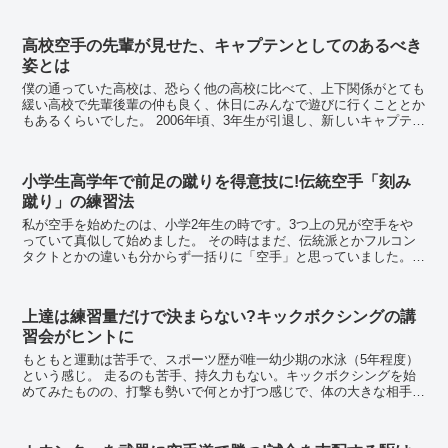
運動が苦手だった同級生より遅かったです。水泳で...
高校空手の先輩が見せた、キャプテンとしてのあるべき
姿とは
僕の通っていた高校は、恐らく他の高校に比べて、上下関係がとても
緩い高校で先輩後輩の仲も良く、休日にみんなで遊びに行くこととか
もあるくらいでした。 2006年頃、3年生が引退し、新しいキャプテン
が決まりました。これからこのキャプテンにつ...
小学生高学年で前足の蹴りを得意技に!伝統空手「刻み
蹴り」の練習法
私が空手を始めたのは、小学2年生の時です。3つ上の兄が空手をや
っていて真似して始めました。 その時はまだ、伝統派とかフルコン
タクトとかの違いも分からず一括りに「空手」と思っていました。
ちょうどK-1ブームで、空手の道着を着て登...
上達は練習量だけで決まらない?キックボクシングの講
習会がヒントに
もともと運動は苦手で、スポーツ歴が唯一幼少期の水泳（5年程度）
という感じ。 走るのも苦手、持久力もない。キックボクシングを始
めてみたものの、打撃も勢いで何とか打つ感じで、体の大きな相手と
組んだ場合に、安定して打撃を打てないことが課題だ...