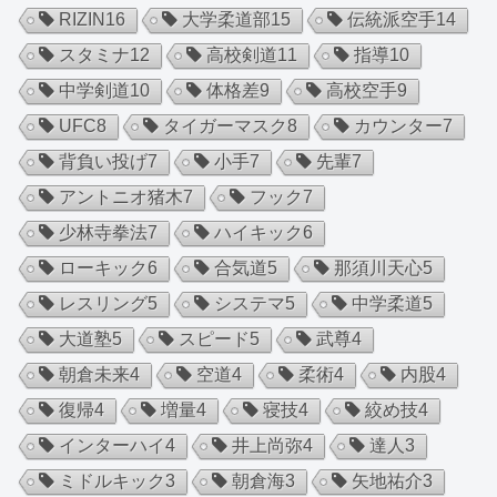
RIZIN
16
大学柔道部
15
伝統派空手
14
スタミナ
12
高校剣道
11
指導
10
中学剣道
10
体格差
9
高校空手
9
UFC
8
タイガーマスク
8
カウンター
7
背負い投げ
7
小手
7
先輩
7
アントニオ猪木
7
フック
7
少林寺拳法
7
ハイキック
6
ローキック
6
合気道
5
那須川天心
5
レスリング
5
システマ
5
中学柔道
5
大道塾
5
スピード
5
武尊
4
朝倉未来
4
空道
4
柔術
4
内股
4
復帰
4
増量
4
寝技
4
絞め技
4
インターハイ
4
井上尚弥
4
達人
3
ミドルキック
3
朝倉海
3
矢地祐介
3