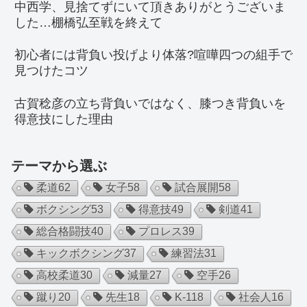
中西学、見捨てずにいて頂きありがとうございま
した…棚橋弘至戦を終えて
初心者には背負い投げより体落?喧嘩四つの組手で
見つけたコツ
古賀稔彦の立ち背負いではなく、膝つき背負いを
得意技にした理由
テーマから選ぶ
柔道
62
女子
58
試合展開
58
ボクシング
53
得意技
49
剣道
41
総合格闘技
40
プロレス
39
キックボクシング
37
練習法
31
高校柔道
30
減量
27
空手
26
蹴り
20
先生
18
K-1
18
社会人
16