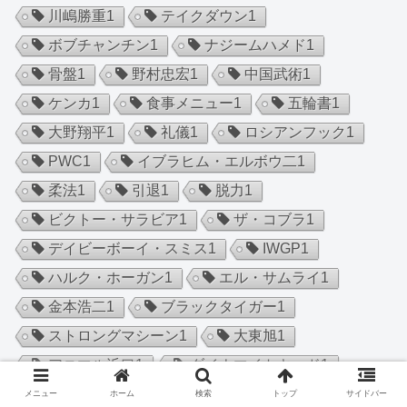
川嶋勝重
1
テイクダウン
1
ボブチャンチン
1
ナジームハメド
1
骨盤
1
野村忠宏
1
中国武術
1
ケンカ
1
食事メニュー
1
五輪書
1
大野翔平
1
礼儀
1
ロシアンフック
1
PWC
1
イブラヒム・エルボウ二
1
柔法
1
引退
1
脱力
1
ビクトー・サラビア
1
ザ・コブラ
1
デイビーボーイ・スミス
1
IWGP
1
ハルク・ホーガン
1
エル・サムライ
1
金本浩二
1
ブラックタイガー
1
ストロングマシーン
1
大東旭
1
アニマル浜口
1
ダイナマイトキッド
1
佐々木健介
1
川田利明
1
メニュー
ホーム
検索
トップ
サイドバー