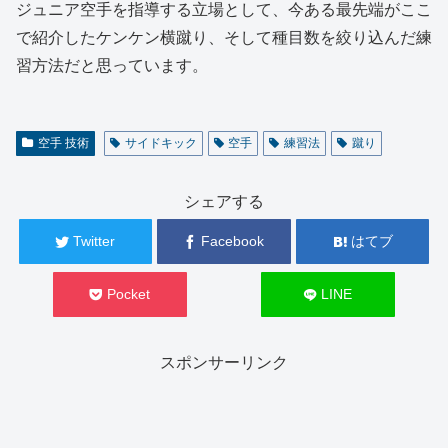
ジュニア空手を指導する立場として、今ある最先端がここ
で紹介したケンケン横蹴り、そして種目数を絞り込んだ練
習方法だと思っています。
空手 技術
サイドキック
空手
練習法
蹴り
シェアする
Twitter
Facebook
はてブ
Pocket
LINE
スポンサーリンク