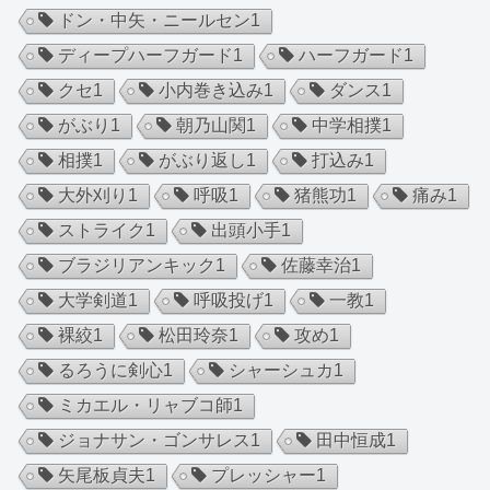
ドン・中矢・ニールセン
1
ディープハーフガード
1
ハーフガード
1
クセ
1
小内巻き込み
1
ダンス
1
がぶり
1
朝乃山関
1
中学相撲
1
相撲
1
がぶり返し
1
打込み
1
大外刈り
1
呼吸
1
猪熊功
1
痛み
1
ストライク
1
出頭小手
1
ブラジリアンキック
1
佐藤幸治
1
大学剣道
1
呼吸投げ
1
一教
1
裸絞
1
松田玲奈
1
攻め
1
るろうに剣心
1
シャーシュカ
1
ミカエル・リャブコ師
1
ジョナサン・ゴンサレス
1
田中恒成
1
矢尾板貞夫
1
プレッシャー
1