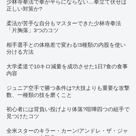
少林寺拳法で拳が平らにならない…拳立て伏せは
正しい対策か?
柔法が苦手な自分もマスターできた少林寺拳法
「片胸落」3つのコツ
相手選手との体格差で変わる!3種類の内股を使い
分ける方法
大学柔道で10キロ減量を成功させた1日7食の食事
内容
ジュニア空手で勝つ条件は?大技よりも重要な攻撃
数、一種類の技を磨くこと
初心者には背負い投げより体落?喧嘩四つの組手で
見つけたコツ
全米スターのキラー・カーン!アンドレ・ザ・ジャ