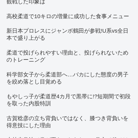
観戦した印象は
高校柔道で10キロの増量に成功した食事メニュー
新日本プロレスにジャンボ鶴田が参戦!U系vs全日
本で盛り上がる
柔道で投げられやすい理由と、投げられないため
のトレーニング
科学部女子から柔道部へ…バカにした態度の男子
を絞め落とし目覚める
もやしっ子が柔道歴4カ月で黒帯に!?短期間で初段
を取った内股特訓
古賀稔彦の立ち背負いではなく、膝つき背負いを
得意技にした理由