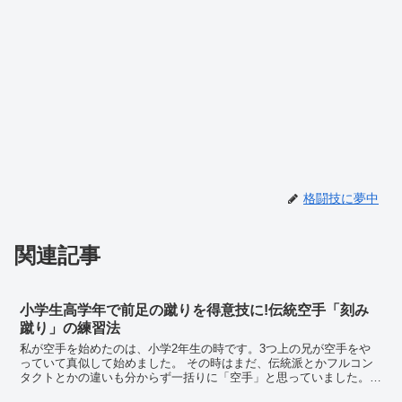
格闘技に夢中
関連記事
小学生高学年で前足の蹴りを得意技に!伝統空手「刻み
蹴り」の練習法
私が空手を始めたのは、小学2年生の時です。3つ上の兄が空手をや
っていて真似して始めました。 その時はまだ、伝統派とかフルコン
タクトとかの違いも分からず一括りに「空手」と思っていました。
ちょうどK-1ブームで、空手の道着を着て登...