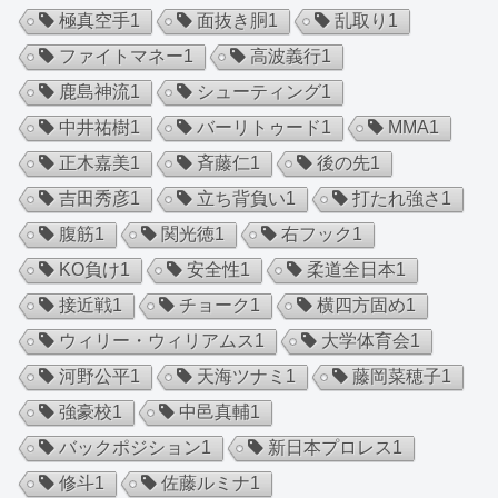
極真空手
1
面抜き胴
1
乱取り
1
ファイトマネー
1
高波義行
1
鹿島神流
1
シューティング
1
中井祐樹
1
バーリトゥード
1
MMA
1
正木嘉美
1
斉藤仁
1
後の先
1
吉田秀彦
1
立ち背負い
1
打たれ強さ
1
腹筋
1
関光徳
1
右フック
1
KO負け
1
安全性
1
柔道全日本
1
接近戦
1
チョーク
1
横四方固め
1
ウィリー・ウィリアムス
1
大学体育会
1
河野公平
1
天海ツナミ
1
藤岡菜穂子
1
強豪校
1
中邑真輔
1
バックポジション
1
新日本プロレス
1
修斗
1
佐藤ルミナ
1