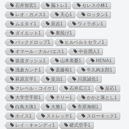
石井智宏
1
脳トレ
1
セレス小林
1
レオ・ガメス
1
天心
1
ロッタン
1
ムエタイ
1
辰吉
1
ウィラポン
1
ダイエット
1
裏投げ
1
バックドロップ
1
ヒルベルトセラノ
1
オマール・ナルバエス
1
中谷潤人
1
坂道ダッシュ
1
山本美憂
1
RENA
1
浅倉カンナ
1
斎藤裕
1
牛久絢太郎
1
萩原京平
1
皇治
1
川原誠也
1
クレベル・コイケ
1
石井広三
1
反応
1
大学空手部
1
テリー
1
かかと落とし
1
白鳥大珠
1
大雅
1
市原海樹
1
ホイス
1
ストレッチ
1
スローキック
1
レイ・キャンディ
1
硬式空手
1