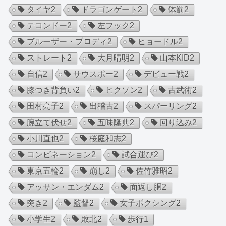
タイヤ
2
ドラゴンゲート
2
体罰
2
テコンドー
2
左フック
2
ブルーザー・ブロディ
2
ヒョードル
2
ストレート
2
大月晴明
2
山本KID
2
自信
2
サウスポー
2
デビュー戦
2
膝つき背負い
2
ヒクソン
2
古武術
2
田村亮子
2
出稽古
2
スパーリング
2
腕立て伏せ
2
五味隆典
2
回り込み
2
小川直也
2
桜庭和志
2
コンビネーション
2
試合運び
2
東京五輪
2
崩し
2
佐竹雅昭
2
アッサン・エンダム
2
面返し胴
2
突き
2
監督
2
女子ボクシング
2
小学生
2
敗北
2
歩行
1