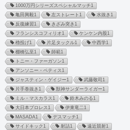
1000万円シリーズスペシャルマッチ
1
亀田興毅
1
左ストレート
1
水抜き
1
反復練習
1
きざみ突き
1
フランシスコフィリオ
1
ケンケン内股
1
櫓投げ
1
片足タックル
1
中西学
1
棚橋弘至
1
師範
1
トニー・ファーガソン
1
アンソニー・ペティス
1
ジャスティン・ゲイジー
1
武藤敬司
1
片手巻抜き
1
獣神サンダーライガー
1
ミル・マスカラス
1
鈴木みのる
1
大日本プロレス
1
伊東竜二
1
MASADA
1
デスマッチ
1
サイドキック
1
射詰
1
遠近競射
1