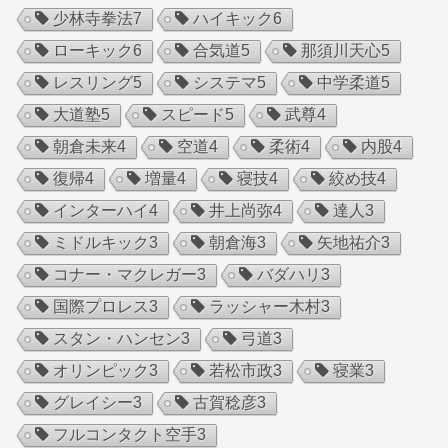
少林寺拳法
7
ハイキック
6
ローキック
6
合気道
5
那須川天心
5
レスリング
5
システマ
5
中学柔道
5
大道塾
5
スピード
5
武尊
4
朝倉未来
4
空道
4
柔術
4
内股
4
復帰
4
増量
4
寝技
4
絞め技
4
インターハイ
4
井上尚弥
4
達人
3
ミドルキック
3
朝倉海
3
矢地祐介
3
コナー・マクレガー
3
バダハリ
3
国際プロレス
3
ラッシャー木村
3
スタン・ハンセン
3
弓道
3
オリンピック
3
若松市政
3
寝業
3
グレイシー
3
古賀稔彦
3
フルコンタクト空手
3