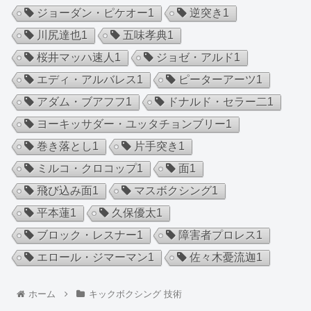
ジョーダン・ピケオー
1
逆突き
1
川尻達也
1
五味孝典
1
桜井マッハ速人
1
ジョゼ・アルド
1
エディ・アルバレス
1
ピーターアーツ
1
アダム・ブアフフ
1
ドナルド・セラー二
1
ヨーキッサダー・ユッタチョンブリー
1
巻き落とし
1
片手突き
1
ミルコ・クロコップ
1
面
1
飛び込み面
1
マスボクシング
1
平本蓮
1
久保優太
1
ブロック・レスナー
1
障害者プロレス
1
エロール・ジマーマン
1
佐々木憂流迦
1
ホーム
キックボクシング 技術