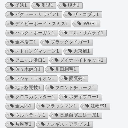
柔法
1
引退
1
脱力
1
ビクトー・サラビア
1
ザ・コブラ
1
デイビーボーイ・スミス
1
IWGP
1
ハルク・ホーガン
1
エル・サムライ
1
金本浩二
1
ブラックタイガー
1
ストロングマシーン
1
大東旭
1
アニマル浜口
1
ダイナマイトキッド
1
佐々木健介
1
川田利明
1
ラジャ・ライオン
1
愛鷹亮
1
地下格闘技
1
フロントチョーク
1
クロスカウンター
1
ボディブロー
1
金太郎
1
ブラックマン
1
江幡塁
1
ウルトラマン
1
長島自演乙雄一郎
1
片胸落
1
チンギス・アラゾフ
1