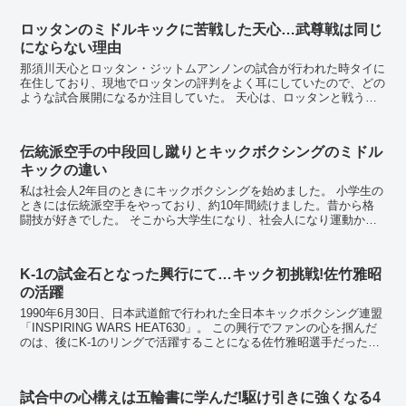
ロッタンのミドルキックに苦戦した天心…武尊戦は同じ
にならない理由
那須川天心とロッタン・ジットムアンノンの試合が行われた時タイに
在住しており、現地でロッタンの評判をよく耳にしていたので、どの
ような試合展開になるか注目していた。 天心は、ロッタンと戦う前
に同階級（スーパーフェザー級/約59kg...
伝統派空手の中段回し蹴りとキックボクシングのミドル
キックの違い
私は社会人2年目のときにキックボクシングを始めました。 小学生の
ときには伝統派空手をやっており、約10年間続けました。昔から格
闘技が好きでした。 そこから大学生になり、社会人になり運動から
遠ざかる生活をしていました。特に社会人1...
K-1の試金石となった興行にて…キック初挑戦!佐竹雅昭
の活躍
1990年6月30日、日本武道館で行われた全日本キックボクシング連盟
「INSPIRING WARS HEAT630」。 この興行でファンの心を掴んだ
のは、後にK-1のリングで活躍することになる佐竹雅昭選手だった。
K-1立ち上げ...
試合中の心構えは五輪書に学んだ!駆け引きに強くなる4