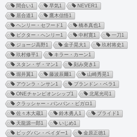
間合い
1
早気
1
NEVER
1
居合道
1
鷹木信悟
1
ヘンリー・セフード
1
橋本真也
1
ビクター・ヘンリー
1
中村寛
1
一刀
1
ジョージ高野
1
金子晃大
1
玖村将史
1
玖村修平
1
キラー・カーン
1
スタン・ザ・マン
1
刻み突き
1
堀井翼
1
藤波辰爾
1
山崎秀晃
1
アウンラ・ンサン
1
ブランドン・ベラ
1
ONEチャンピオンシップ
1
北尾光司
1
クラッシャー・バンバン・ビガロ
1
佐々木大蔵
1
鈴木勇人
1
プライド
1
天龍源一郎
1
いじめ
1
ビッグバン・ベイダー
1
金原正徳
1