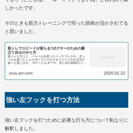
しかったです。
そのときも筋力トレーニングで培った筋肉が活かされてる
と思いました。
筋トレでスピードが落ちる?ボクサーのための腕
立て伏せのやり方
筋トレと言うと、バーベルを使ったベンチプレスや、ダン
ベルを使ったショルダープレスなどをイメージされる方が
多いと思います。 ボディビルダーや、見た目の筋肉のごつ
さを望む人にとっても素晴らしいのですが、いわゆるスポ
ーツとしての筋トレ、特に...
crus-art.com
2020.01.22
強い左フックを打つ方法
強い左フックを打つために必要な打ち方について私なりに
解釈しました。