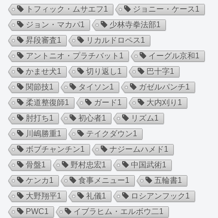
トフィック・ムサエフ
1
ジョニー・ケース
1
ジョン・マカパ
1
少林寺拳法部
1
昇段審査
1
リカルドロペス
1
アントニオ・プラチバット
1
イーグル京和
1
かませ犬
1
切り返し
1
巴十字
1
関節技
1
タイソン
1
ガゼルパンチ
1
柔道整復師
1
ガード
1
大内刈り
1
肘打ち
1
初心者
1
リズム
1
川嶋勝重
1
テイクダウン
1
ボブチャンチン
1
ナジームハメド
1
骨盤
1
野村忠宏
1
中国武術
1
ケンカ
1
食事メニュー
1
五輪書
1
大野翔平
1
礼儀
1
ロシアンフック
1
PWC
1
イブラヒム・エルボウ二
1