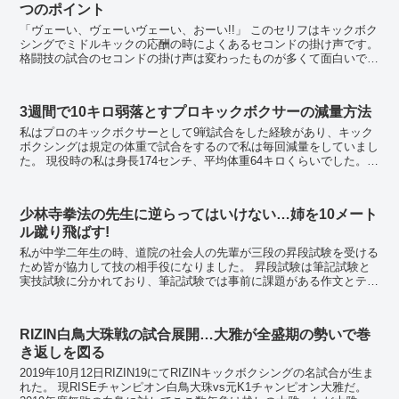
つのポイント
「ヴェーい、ヴェーいヴェーい、おーい!!」 このセリフはキックボク
シングでミドルキックの応酬の時によくあるセコンドの掛け声です。
格闘技の試合のセコンドの掛け声は変わったものが多くて面白いです
よね。 フルコンタクト系空手の試合だと...
3週間で10キロ弱落とすプロキックボクサーの減量方法
私はプロのキックボクサーとして9戦試合をした経験があり、キック
ボクシングは規定の体重で試合をするので私は毎回減量をしていまし
た。 現役時の私は身長174センチ、平均体重64キロくらいでした。昔
からあまり食欲が無かったので減量は他の選手...
少林寺拳法の先生に逆らってはいけない…姉を10メート
ル蹴り飛ばす!
私が中学二年生の時、道院の社会人の先輩が三段の昇段試験を受ける
ため皆が協力して技の相手役になりました。 昇段試験は筆記試験と
実技試験に分かれており、筆記試験では事前に課題がある作文とテス
トを受けます。その後に演武形式による実技試験を行...
RIZIN白鳥大珠戦の試合展開…大雅が全盛期の勢いで巻
き返しを図る
2019年10月12日RIZIN19にてRIZINキックボクシングの名試合が生ま
れた。 現RISEチャンピオン白鳥大珠vs元K1チャンピオン大雅だ。