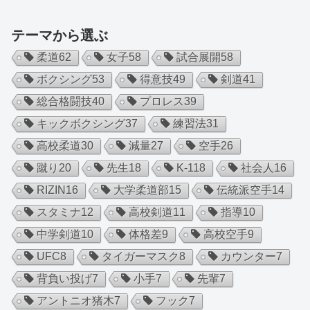
テーマから選ぶ
柔道
62
女子
58
試合展開
58
ボクシング
53
得意技
49
剣道
41
総合格闘技
40
プロレス
39
キックボクシング
37
練習法
31
高校柔道
30
減量
27
空手
26
蹴り
20
先生
18
K-1
18
社会人
16
RIZIN
16
大学柔道部
15
伝統派空手
14
スタミナ
12
高校剣道
11
指導
10
中学剣道
10
体格差
9
高校空手
9
UFC
8
タイガーマスク
8
カウンター
7
背負い投げ
7
小手
7
先輩
7
アントニオ猪木
7
フック
7