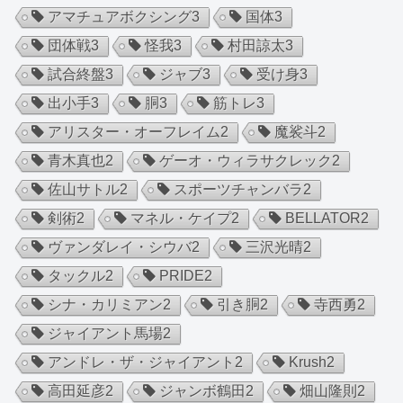
アマチュアボクシング
3
国体
3
団体戦
3
怪我
3
村田諒太
3
試合終盤
3
ジャブ
3
受け身
3
出小手
3
胴
3
筋トレ
3
アリスター・オーフレイム
2
魔裟斗
2
青木真也
2
ゲーオ・ウィラサクレック
2
佐山サトル
2
スポーツチャンバラ
2
剣術
2
マネル・ケイプ
2
BELLATOR
2
ヴァンダレイ・シウバ
2
三沢光晴
2
タックル
2
PRIDE
2
シナ・カリミアン
2
引き胴
2
寺西勇
2
ジャイアント馬場
2
アンドレ・ザ・ジャイアント
2
Krush
2
高田延彦
2
ジャンボ鶴田
2
畑山隆則
2