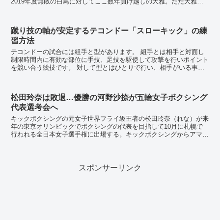
2019年度無敗の白鳥に対してここ数年負け越しの大雅。ただ大雅も
一度はK1のベ...
蹴り技の軸が安定するテコンドー「スローキック」の練
習方法
テコンドーの試合には組手と型があります。 組手とは相手と対面し
制限時間内に有効な部位に手技、足技を駆使して攻撃を行いポイント
を競い合う競技です。 対して型とはひとりで行い、相手がいる事を
想定して何もない空間に突き蹴り、受けを行い...
松田玲奈は敗退…優勝の河野沙捺が五輪女子ボクシング
代表選考会へ
キックボクシングの元女子世界フライ級王者の松田玲奈（れな）が来
年の東京オリンピックでボクシングの代表を目指して10月に札幌で
行われる全日本女子選手権に出場する。キックボクシングからアマチ
ュアボクシングへの転向者は男女を通じて初めてだ。 ...
スポンサーリンク