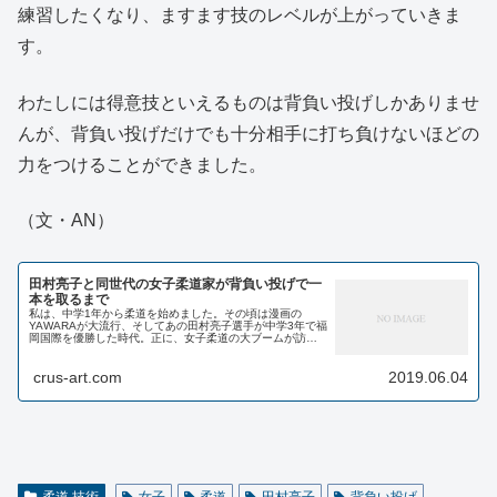
練習したくなり、ますます技のレベルが上がっていきま
す。
わたしには得意技といえるものは背負い投げしかありませ
んが、背負い投げだけでも十分相手に打ち負けないほどの
力をつけることができました。
（文・AN）
田村亮子と同世代の女子柔道家が背負い投げで一
本を取るまで
私は、中学1年から柔道を始めました。その頃は漫画の
YAWARAが大流行、そしてあの田村亮子選手が中学3年で福
岡国際を優勝した時代。正に、女子柔道の大ブームが訪れ
ようとした時でした。 負け知らずで県代表、自信に満ちて
いた 私も波に乗り、素...
crus-art.com
2019.06.04
柔道 技術
女子
柔道
田村亮子
背負い投げ