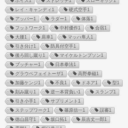
ホイス
1
ストレッチ
1
スローキック
1
レイ・キャンディ
1
硬式空手
1
アッパー
1
ラダー
1
体落
1
フットワーク
1
中村優作
1
合宿
1
大腰
1
肩車
1
マッハ隼人
1
引き分け
1
防具付空手
1
後ろ回し蹴り
1
マイケルトンプソン
1
ブッチャー
1
日本拳法
1
グラウベフェイトーザ
1
高野拳磁
1
加藤ケンジ
1
不良
1
ドネア
1
型
1
刻み蹴り
1
逆一本背負い
1
スランプ
1
引き小手
1
サプリメント
1
ステップワーク
1
篠原信一
1
誤審
1
徳山昌守
1
坂口拓
1
辰吉丈一郎
1