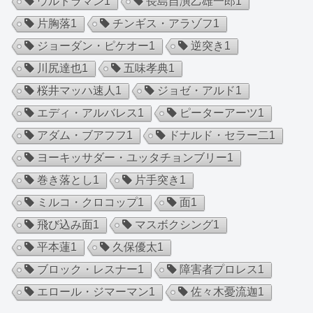
ウルトラマン
1
長島自演乙雄一郎
1
片胸落
1
チンギス・アラゾフ
1
ジョーダン・ピケオー
1
逆突き
1
川尻達也
1
五味孝典
1
桜井マッハ速人
1
ジョゼ・アルド
1
エディ・アルバレス
1
ピーターアーツ
1
アダム・ブアフフ
1
ドナルド・セラー二
1
ヨーキッサダー・ユッタチョンブリー
1
巻き落とし
1
片手突き
1
ミルコ・クロコップ
1
面
1
飛び込み面
1
マスボクシング
1
平本蓮
1
久保優太
1
ブロック・レスナー
1
障害者プロレス
1
エロール・ジマーマン
1
佐々木憂流迦
1