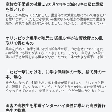
高校女子柔道の減量…3カ月で4キロ減!48キロ級に階級
を落とした
わたしが高校時代に入部した、柔道部での減量経験について書きたい
と思います。 わたしは小学校3年生の頃から近所の柔道教室で柔道を
始め、高校でも柔道部に入部しました。背が低く、当時は細くてパワ
ーもない選手でした。 柔道を始めた小学生...
オリンピック選手が地元に!柔道少年が古賀稔彦との乱
取りで得たもの
柔道を始めて1年半が経った中学2年生の頃、力が急激についてきた
のか試合でも勝ちが多くなってきました。 しかし、自分より格段に
強い相手と練習をする機会がなかったので、体の大きな選手には勝て
なくなっていたのが課題でした。 地元に古賀稔彦...
「ただ一撃にかける」に学ぶ気剣体の一致、捨て身の一
本、無心
社会人になって、剣道を思い出す機会が増えました。 「ちょっと最
近、運動してないなぁ」ということなどをきっかけにまた剣道がした
くなってきています。 剣道ドキュメント「ただ一撃にかける」との
出会い そんなとき、ユーチューブで剣道関連の...
田舎の高校生を柔道インターハイ決勝に導いた高波善行
先生の指導