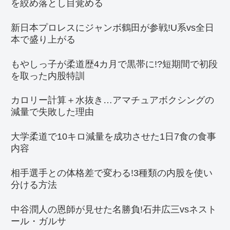
を絞め落とし目覚める
新日本プロレスにジャンボ鶴田が参戦!U系vs全日
本で盛り上がる
もやしっ子が柔道歴4カ月で黒帯に!?短期間で初段
を取った内股特訓
カロリー計算＋水抜き…アマチュアボクシングの
減量で失敗した理由
大学柔道で10キロ減量を成功させた1日7食の食事
内容
相手選手との体格差で変わる!3種類の内股を使い
分ける方法
中谷潤人の恩師が見せた名勝負!石井広三vsネスト
ール・ガルサ