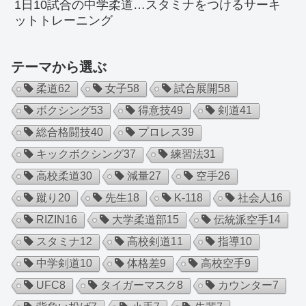
1日10試合の中学柔道…スタミナをつけるサーキ
ットトレーニング
テーマから選ぶ
柔道
62
女子
58
試合展開
58
ボクシング
53
得意技
49
剣道
41
総合格闘技
40
プロレス
39
キックボクシング
37
練習法
31
高校柔道
30
減量
27
空手
26
蹴り
20
先生
18
K-1
18
社会人
16
RIZIN
16
大学柔道部
15
伝統派空手
14
スタミナ
12
高校剣道
11
指導
10
中学剣道
10
体格差
9
高校空手
9
UFC
8
タイガーマスク
8
カウンター
7