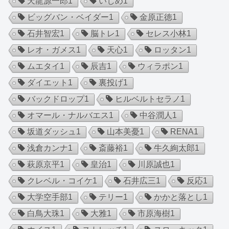
天龍源一郎
1
いじめ
1
ビッグバン・ベイダー
1
金原正徳
1
石井智宏
1
脳トレ
1
セレス小林
1
レオ・ガメス
1
天心
1
ロッタン
1
ムエタイ
1
辰吉
1
ウィラポン
1
ダイエット
1
裏投げ
1
バックドロップ
1
ヒルベルトセラノ
1
オマール・ナルバエス
1
中谷潤人
1
坂道ダッシュ
1
山本美憂
1
RENA
1
浅倉カンナ
1
斎藤裕
1
牛久絢太郎
1
萩原京平
1
皇治
1
川原誠也
1
クレベル・コイケ
1
石井広三
1
反応
1
大学空手部
1
テリー
1
かかと落とし
1
白鳥大珠
1
大雅
1
市原海樹
1