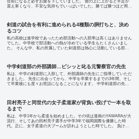
合前になると必ずお腹を下していました。 畳の上に上がると手足が
震え寒くなり、不安な気持ちでいっぱいでした。勝てば勝つほど周り
からのプレッシャーが大きく、いつも押しつぶ...
剣道の試合を有利に進められる4種類の胴打ちと、決め
るコツ
私の高校は進学校であったため部活動への入部率は高くはありません
でした。中学校で部活動への熱が冷めている学生もたくさんいまし
た。 そんな中、私の所属していた剣道部は熱心に活動している部活
で、男女合わせて50人ほどの部員がいました。 ...
中学剣道部の外部講師…ピシッと叱る元警察官の先生
私は、中学の剣道部に入部して、外部講師の先生にご指導していただ
きました。 先生に出会ってから、中学を卒業するまでの3年間、そし
て卒業後にも度々お世話になることになります。 中学剣道部の先生
は元警察官 中学生だった当時、初心者として...
田村亮子と同世代の女子柔道家が背負い投げで一本を取
るまで
私は、中学1年から柔道を始めました。その頃は漫画のYAWARAが大
流行、そしてあの田村亮子選手が中学3年で福岡国際を優勝した時
代。正に、女子柔道の大ブームが訪れようとした時でした。 負け知
らずで県代表、自信に満ちていた 私も波に乗り、素...