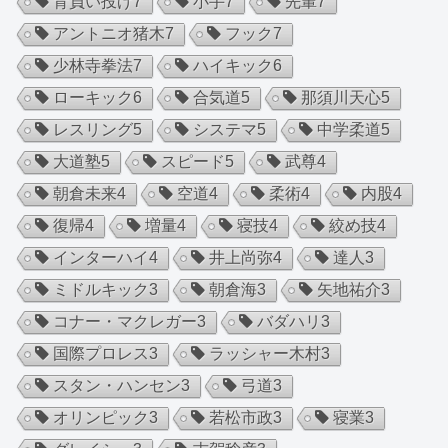
背負い投げ
7
小手
7
先輩
7
アントニオ猪木
7
フック
7
少林寺拳法
7
ハイキック
6
ローキック
6
合気道
5
那須川天心
5
レスリング
5
システマ
5
中学柔道
5
大道塾
5
スピード
5
武尊
4
朝倉未来
4
空道
4
柔術
4
内股
4
復帰
4
増量
4
寝技
4
絞め技
4
インターハイ
4
井上尚弥
4
達人
3
ミドルキック
3
朝倉海
3
矢地祐介
3
コナー・マクレガー
3
バダハリ
3
国際プロレス
3
ラッシャー木村
3
スタン・ハンセン
3
弓道
3
オリンピック
3
若松市政
3
寝業
3