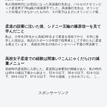
私が高校時代にお世話になった高波義行先生は、バルセロナオリンピ
ック柔道男子78kg級の候補選手でした。高波義行先生は、オリンピ
ック出場はできなかったものの、その実力はまさにオリンピック級で
した。現、総合格闘家の小川直也選手や吉田秀彦選手に勝...
柔道の誤審に泣いた後、シドニー五輪の篠原信一を見て
学んだこと
私は、小学生2年生から高校3年生まで柔道を現役でやり、大学に進
学した現在は、地元のスポーツ少年団で指導者として子供たちに柔道
を教えています。 高校生3年生の頃のインターハイ予選の準決勝で負
けて現役選手を引退しました。 とても悔い...
高校女子柔道での経験は間違い?こんにゃくだらけの減
量メニュー
高校時代柔道部に入部した。柔道部は体重別の階級があり、私の時代
は48キロ級以下級から始まり、52キロ以下、56キロ以下、61キロ以
下、64キロ以下、67キロ以下、74キロ超級、と分かれていた。 この
中でも一番競技人口が多いのが52キロ...
スポンサーリンク