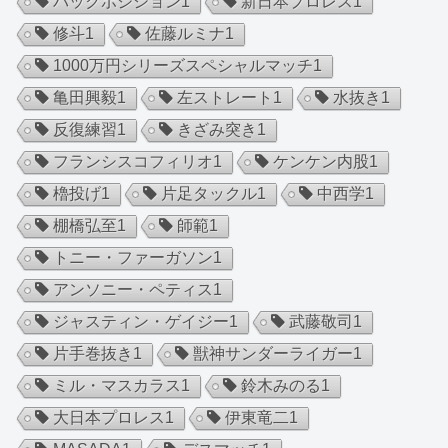
バックポジション
1
新日本プロレス
1
修斗
1
佐藤ルミナ
1
1000万円シリーズスペシャルマッチ
1
亀田興毅
1
左ストレート
1
水抜き
1
反復練習
1
きざみ突き
1
フランシスコフィリオ
1
ケンケン内股
1
櫓投げ
1
片足タックル
1
中西学
1
棚橋弘至
1
師範
1
トニー・ファーガソン
1
アンソニー・ペティス
1
ジャスティン・ゲイジー
1
武藤敬司
1
片手巻抜き
1
獣神サンダーライガー
1
ミル・マスカラス
1
鈴木みのる
1
大日本プロレス
1
伊東竜二
1