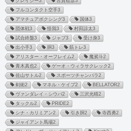
グレイシー
3
古賀稔彦
3
フルコンタクト空手
3
アマチュアボクシング
3
国体
3
団体戦
3
怪我
3
村田諒太
3
試合終盤
3
ジャブ
3
受け身
3
出小手
3
胴
3
筋トレ
3
アリスター・オーフレイム
2
魔裟斗
2
青木真也
2
ゲーオ・ウィラサクレック
2
佐山サトル
2
スポーツチャンバラ
2
剣術
2
マネル・ケイプ
2
BELLATOR
2
ヴァンダレイ・シウバ
2
三沢光晴
2
タックル
2
PRIDE
2
シナ・カリミアン
2
引き胴
2
寺西勇
2
ジャイアント馬場
2