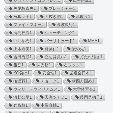
ジョナサン・ゴンサレス
1
田中恒成
1
矢尾板貞夫
1
プレッシャー
1
極真空手
1
面抜き胴
1
乱取り
1
ファイトマネー
1
高波義行
1
鹿島神流
1
シューティング
1
中井祐樹
1
バーリトゥード
1
MMA
1
正木嘉美
1
斉藤仁
1
後の先
1
吉田秀彦
1
立ち背負い
1
打たれ強さ
1
腹筋
1
関光徳
1
右フック
1
KO負け
1
安全性
1
柔道全日本
1
接近戦
1
チョーク
1
横四方固め
1
ウィリー・ウィリアムス
1
大学体育会
1
河野公平
1
天海ツナミ
1
藤岡菜穂子
1
強豪校
1
中邑真輔
1