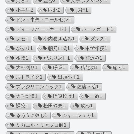
突き
2
監督
2
女子ボクシング
2
小学生
2
敗北
2
歩行
1
ドン・中矢・ニールセン
1
ディープハーフガード
1
ハーフガード
1
クセ
1
小内巻き込み
1
ダンス
1
がぶり
1
朝乃山関
1
中学相撲
1
相撲
1
がぶり返し
1
打込み
1
大外刈り
1
呼吸
1
猪熊功
1
痛み
1
ストライク
1
出頭小手
1
ブラジリアンキック
1
佐藤幸治
1
大学剣道
1
呼吸投げ
1
一教
1
裸絞
1
松田玲奈
1
攻め
1
るろうに剣心
1
シャーシュカ
1
ミカエル・リャブコ師
1