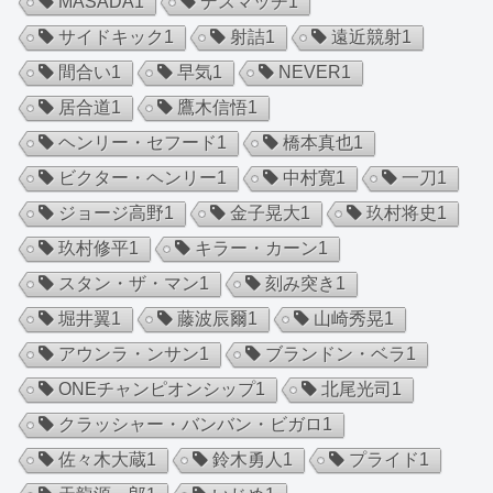
MASADA
1
デスマッチ
1
サイドキック
1
射詰
1
遠近競射
1
間合い
1
早気
1
NEVER
1
居合道
1
鷹木信悟
1
ヘンリー・セフード
1
橋本真也
1
ビクター・ヘンリー
1
中村寛
1
一刀
1
ジョージ高野
1
金子晃大
1
玖村将史
1
玖村修平
1
キラー・カーン
1
スタン・ザ・マン
1
刻み突き
1
堀井翼
1
藤波辰爾
1
山崎秀晃
1
アウンラ・ンサン
1
ブランドン・ベラ
1
ONEチャンピオンシップ
1
北尾光司
1
クラッシャー・バンバン・ビガロ
1
佐々木大蔵
1
鈴木勇人
1
プライド
1