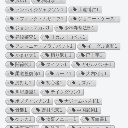
震脚
1
堀口恭二
1
ランペイジジャクソン
1
上迫博仁
1
トフィック・ムサエフ
1
ジョニー・ケース
1
ジョン・マカパ
1
少林寺拳法部
1
昇段審査
1
リカルドロペス
1
アントニオ・プラチバット
1
イーグル京和
1
かませ犬
1
切り返し
1
巴十字
1
関節技
1
タイソン
1
ガゼルパンチ
1
柔道整復師
1
ガード
1
大内刈り
1
肘打ち
1
初心者
1
リズム
1
川嶋勝重
1
テイクダウン
1
ボブチャンチン
1
ナジームハメド
1
骨盤
1
野村忠宏
1
中国武術
1
ケンカ
1
食事メニュー
1
五輪書
1