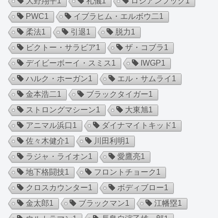
大野翔平
1
礼儀
1
ロシアンフック
1
PWC
1
イブラヒム・エルボウ二
1
柔法
1
引退
1
脱力
1
ビクトー・サラビア
1
ザ・コブラ
1
デイビーボーイ・スミス
1
IWGP
1
ハルク・ホーガン
1
エル・サムライ
1
金本浩二
1
ブラックタイガー
1
ストロングマシーン
1
大東旭
1
アニマル浜口
1
ダイナマイトキッド
1
佐々木健介
1
川田利明
1
ラジャ・ライオン
1
愛鷹亮
1
地下格闘技
1
フロントチョーク
1
クロスカウンター
1
ボディブロー
1
金太郎
1
ブラックマン
1
江幡塁
1