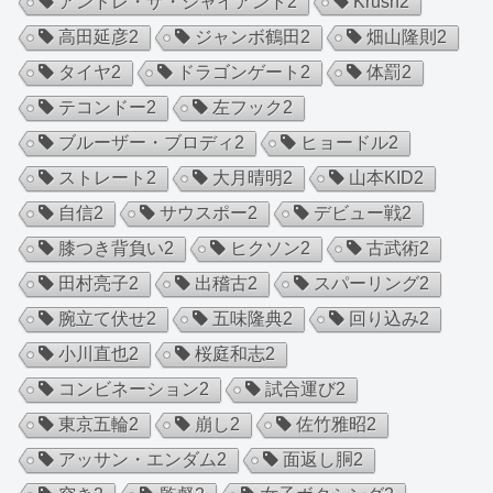
アンドレ・ザ・ジャイアント
2
Krush
2
高田延彦
2
ジャンボ鶴田
2
畑山隆則
2
タイヤ
2
ドラゴンゲート
2
体罰
2
テコンドー
2
左フック
2
ブルーザー・ブロディ
2
ヒョードル
2
ストレート
2
大月晴明
2
山本KID
2
自信
2
サウスポー
2
デビュー戦
2
膝つき背負い
2
ヒクソン
2
古武術
2
田村亮子
2
出稽古
2
スパーリング
2
腕立て伏せ
2
五味隆典
2
回り込み
2
小川直也
2
桜庭和志
2
コンビネーション
2
試合運び
2
東京五輪
2
崩し
2
佐竹雅昭
2
アッサン・エンダム
2
面返し胴
2