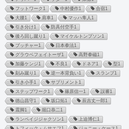
フットワーク
1
中村優作
1
合宿
1
大腰
1
肩車
1
マッハ隼人
1
引き分け
1
防具付空手
1
後ろ回し蹴り
1
マイケルトンプソン
1
ブッチャー
1
日本拳法
1
グラウベフェイトーザ
1
高野拳磁
1
加藤ケンジ
1
不良
1
ドネア
1
型
1
刻み蹴り
1
逆一本背負い
1
スランプ
1
引き小手
1
サプリメント
1
ステップワーク
1
篠原信一
1
誤審
1
徳山昌守
1
坂口拓
1
辰吉丈一郎
1
震脚
1
堀口恭二
1
ランペイジジャクソン
1
上迫博仁
1
トフィック・ムサエフ
1
ジョニー・ケース
1