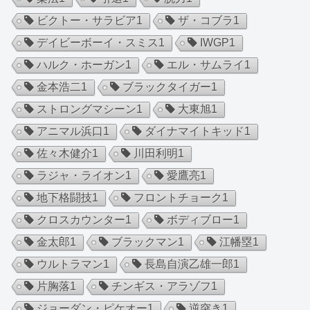
ビクトー・サラビア
1
ザ・コブラ
1
デイビーボーイ・スミス
1
IWGP
1
ハルク・ホーガン
1
エル・サムライ
1
金本浩二
1
ブラックタイガー
1
ストロングマシーン
1
大東旭
1
アニマル浜口
1
ダイナマイトキッド
1
佐々木健介
1
川田利明
1
ラジャ・ライオン
1
愛鷹亮
1
地下格闘技
1
フロントチョーク
1
クロスカウンター
1
ボディブロー
1
金太郎
1
ブラックマン
1
江幡塁
1
ウルトラマン
1
長島自演乙雄一郎
1
片胸落
1
チンギス・アラゾフ
1
ジョーダン・ピケオー
1
逆突き
1