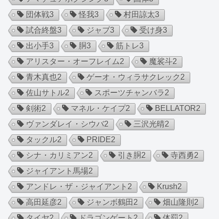
団体戦
3
怪我
3
村田諒太
3
試合終盤
3
ジャブ
3
受け身
3
出小手
3
胴
3
筋トレ
3
アリスター・オーフレイム
2
魔裟斗
2
青木真也
2
ゲーオ・ウィラサクレック
2
佐山サトル
2
スポーツチャンバラ
2
剣術
2
マネル・ケイプ
2
BELLATOR
2
ヴァンダレイ・シウバ
2
三沢光晴
2
タックル
2
PRIDE
2
シナ・カリミアン
2
引き胴
2
寺西勇
2
ジャイアント馬場
2
アンドレ・ザ・ジャイアント
2
Krush
2
高田延彦
2
ジャンボ鶴田
2
畑山隆則
2
タイヤ
2
ドラゴンゲート
2
体罰
2