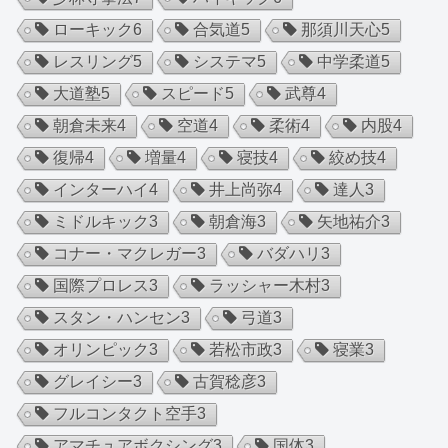
ローキック
6
合気道
5
那須川天心
5
レスリング
5
システマ
5
中学柔道
5
大道塾
5
スピード
5
武尊
4
朝倉未来
4
空道
4
柔術
4
内股
4
復帰
4
増量
4
寝技
4
絞め技
4
インターハイ
4
井上尚弥
4
達人
3
ミドルキック
3
朝倉海
3
矢地祐介
3
コナー・マクレガー
3
バダハリ
3
国際プロレス
3
ラッシャー木村
3
スタン・ハンセン
3
弓道
3
オリンピック
3
若松市政
3
寝業
3
グレイシー
3
古賀稔彦
3
フルコンタクト空手
3
アマチュアボクシング
3
国体
3