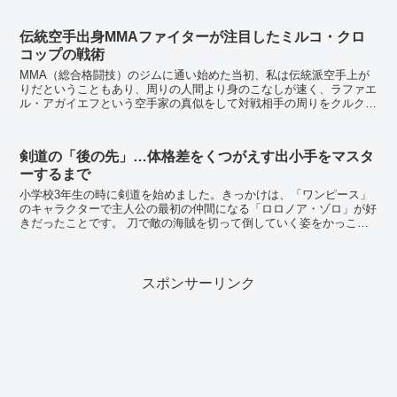
伝統空手出身MMAファイターが注目したミルコ・クロ
コップの戦術
MMA（総合格闘技）のジムに通い始めた当初、私は伝統派空手上が
りだということもあり、周りの人間より身のこなしが速く、ラファエ
ル・アガイエフという空手家の真似をして対戦相手の周りをクルクル
周りながら隙を探して突っ込んでは逃げる、というファイト...
剣道の「後の先」…体格差をくつがえす出小手をマスタ
ーするまで
小学校3年生の時に剣道を始めました。きっかけは、「ワンピース」
のキャラクターで主人公の最初の仲間になる「ロロノア・ゾロ」が好
きだったことです。 刀で敵の海賊を切って倒していく姿をかっこい
いと思うと同時に、自分もこんな風になりたいと思い...
スポンサーリンク