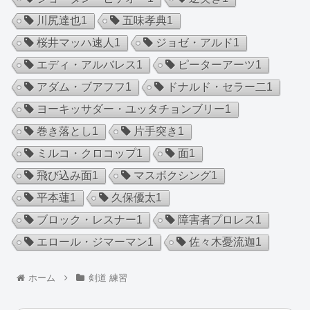
川尻達也
1
五味孝典
1
桜井マッハ速人
1
ジョゼ・アルド
1
エディ・アルバレス
1
ピーターアーツ
1
アダム・ブアフフ
1
ドナルド・セラー二
1
ヨーキッサダー・ユッタチョンブリー
1
巻き落とし
1
片手突き
1
ミルコ・クロコップ
1
面
1
飛び込み面
1
マスボクシング
1
平本蓮
1
久保優太
1
ブロック・レスナー
1
障害者プロレス
1
エロール・ジマーマン
1
佐々木憂流迦
1
ホーム
剣道 練習