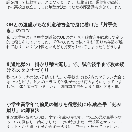
調を崩して転校することになりました。 転校先は、通信制の高校。
その高校は創立してまだ年数が浅かったため部活動も少なく、その中
に剣道部はありませんでした。 これが挫折か...
OBとの遠慮がちな剣道稽古会で身に着けた「片手突
き」のコツ
私は大学生のとき中学剣道部のOBの方たちと稽古会を結成して定期
的に稽古をしていました。 OBの方たちは私よりも1回りも年齢が離
れており、いくら仲間といえども打突が外れてしまったらどうしよう
と遠慮をして稽古に参加していた記憶があります。...
剣道地獄の「掛かり稽古流し」で、試合後半まで攻め続
けるスタミナづくり
私はスタミナのない子供でした。小学校までは校内のマラソン大会で
はいつもビリ。40人のクラスで40番が当たり前のようになっていま
した。 体も太っていましたが、相撲部で自分よりも体が大きく他の
運動が苦手だった同級生より遅かったです。水泳で...
小学生高学年で前足の蹴りを得意技に!伝統空手「刻み
蹴り」の練習法
私が空手を始めたのは、小学2年生の時です。3つ上の兄が空手をや
っていて真似して始めました。 その時はまだ、伝統派とかフルコン
タクトとかの違いも分からず一括りに「空手」と思っていました。
ちょうどK-1ブームで、空手の道着を着て登...