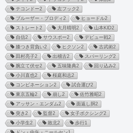
テコンドー
2
左フック
2
ブルーザー・ブロディ
2
ヒョードル
2
ストレート
2
大月晴明
2
山本KID
2
自信
2
サウスポー
2
デビュー戦
2
膝つき背負い
2
ヒクソン
2
古武術
2
田村亮子
2
出稽古
2
スパーリング
2
腕立て伏せ
2
五味隆典
2
回り込み
2
小川直也
2
桜庭和志
2
コンビネーション
2
試合運び
2
東京五輪
2
崩し
2
佐竹雅昭
2
アッサン・エンダム
2
面返し胴
2
突き
2
監督
2
女子ボクシング
2
小学生
2
敗北
2
歩行
1
ドン・中矢・ニールセン
1