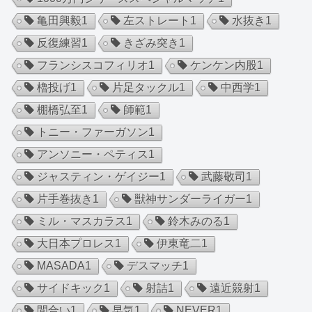
亀田興毅
1
左ストレート
1
水抜き
1
反復練習
1
きざみ突き
1
フランシスコフィリオ
1
ケンケン内股
1
櫓投げ
1
片足タックル
1
中西学
1
棚橋弘至
1
師範
1
トニー・ファーガソン
1
アンソニー・ペティス
1
ジャスティン・ゲイジー
1
武藤敬司
1
片手巻抜き
1
獣神サンダーライガー
1
ミル・マスカラス
1
鈴木みのる
1
大日本プロレス
1
伊東竜二
1
MASADA
1
デスマッチ
1
サイドキック
1
射詰
1
遠近競射
1
間合い
1
早気
1
NEVER
1