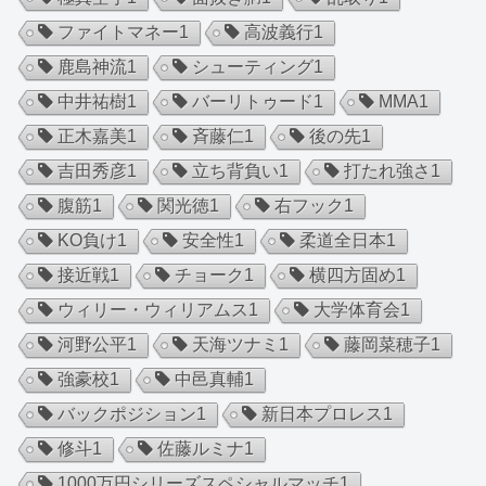
ファイトマネー
1
高波義行
1
鹿島神流
1
シューティング
1
中井祐樹
1
バーリトゥード
1
MMA
1
正木嘉美
1
斉藤仁
1
後の先
1
吉田秀彦
1
立ち背負い
1
打たれ強さ
1
腹筋
1
関光徳
1
右フック
1
KO負け
1
安全性
1
柔道全日本
1
接近戦
1
チョーク
1
横四方固め
1
ウィリー・ウィリアムス
1
大学体育会
1
河野公平
1
天海ツナミ
1
藤岡菜穂子
1
強豪校
1
中邑真輔
1
バックポジション
1
新日本プロレス
1
修斗
1
佐藤ルミナ
1
1000万円シリーズスペシャルマッチ
1