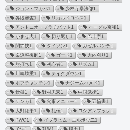
ジョン・マカパ
1
少林寺拳法部
1
昇段審査
1
リカルドロペス
1
アントニオ・プラチバット
1
イーグル京和
1
かませ犬
1
切り返し
1
巴十字
1
関節技
1
タイソン
1
ガゼルパンチ
1
柔道整復師
1
ガード
1
大内刈り
1
肘打ち
1
初心者
1
リズム
1
川嶋勝重
1
テイクダウン
1
ボブチャンチン
1
ナジームハメド
1
骨盤
1
野村忠宏
1
中国武術
1
ケンカ
1
食事メニュー
1
五輪書
1
大野翔平
1
礼儀
1
ロシアンフック
1
PWC
1
イブラヒム・エルボウ二
1
柔法
1
引退
1
脱力
1