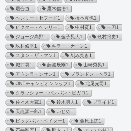
居合道
1
鷹木信悟
1
ヘンリー・セフード
1
橋本真也
1
ビクター・ヘンリー
1
中村寛
1
一刀
1
ジョージ高野
1
金子晃大
1
玖村将史
1
玖村修平
1
キラー・カーン
1
スタン・ザ・マン
1
刻み突き
1
堀井翼
1
藤波辰爾
1
山崎秀晃
1
アウンラ・ンサン
1
ブランドン・ベラ
1
ONEチャンピオンシップ
1
北尾光司
1
クラッシャー・バンバン・ビガロ
1
佐々木大蔵
1
鈴木勇人
1
プライド
1
天龍源一郎
1
いじめ
1
ビッグバン・ベイダー
1
金原正徳
1
石井智宏
1
脳トレ
1
セレス小林
1