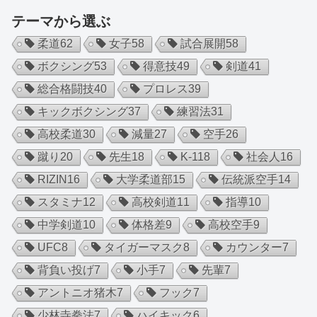
テーマから選ぶ
柔道
62
女子
58
試合展開
58
ボクシング
53
得意技
49
剣道
41
総合格闘技
40
プロレス
39
キックボクシング
37
練習法
31
高校柔道
30
減量
27
空手
26
蹴り
20
先生
18
K-1
18
社会人
16
RIZIN
16
大学柔道部
15
伝統派空手
14
スタミナ
12
高校剣道
11
指導
10
中学剣道
10
体格差
9
高校空手
9
UFC
8
タイガーマスク
8
カウンター
7
背負い投げ
7
小手
7
先輩
7
アントニオ猪木
7
フック
7
少林寺拳法
7
ハイキック
6