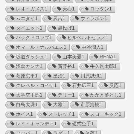
レオ・ガメス
1
天心
1
ロッタン
1
ムエタイ
1
辰吉
1
ウィラポン
1
ダイエット
1
裏投げ
1
バックドロップ
1
ヒルベルトセラノ
1
オマール・ナルバエス
1
中谷潤人
1
坂道ダッシュ
1
山本美憂
1
RENA
1
浅倉カンナ
1
斎藤裕
1
牛久絢太郎
1
萩原京平
1
皇治
1
川原誠也
1
クレベル・コイケ
1
石井広三
1
反応
1
大学空手部
1
テリー
1
かかと落とし
1
白鳥大珠
1
大雅
1
市原海樹
1
ホイス
1
ストレッチ
1
スローキック
1
レイ・キャンディ
1
硬式空手
1
アッパー
1
ラダー
1
体落
1