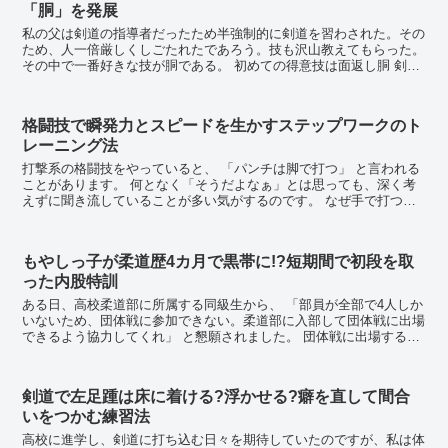
「胴」を発展
私の父は剣道の指導者だったため半強制的に剣道を習わされた。その
ため、人一倍厳しくしごたれたであろう。技も沢山教えてもらった。
その中で一番好きな技が胴である。 初めての得意技は面返し胴 剣道
は時間内に相手に技を繰り出し3人の審判の内、2人...
格闘技で瞬発力とスピードを生かすステップワークのト
レーニング法
打撃系の格闘技をやっていると、 「パンチは脚で打つ」 と言われる
ことがあります。 何となく「そうだよなぁ」とは思っても、深く考
えずに聞き流していることが多い気がするのです。 なぜ手で打つパ
ンチが脚で打つといわれるのか...
もやしっ子が柔道歴4カ月で黒帯に!?短期間で初段を取
った内股特訓
ある日、高校柔道部に所属する同級生から、 「部員が全部で4人しか
いないため、団体戦に参加できない。柔道部に入部して団体戦に出場
できるよう協力してくれ」 と懇願されました。 団体戦に出場するた
めには5名が必要で、我が校の柔道...
剣道で左足踵は床に着ける?浮かせる?癖を直して間合
いをつかむ練習法
高校に進学し、剣道に打ち込む日々を期待していたのですが、私は体