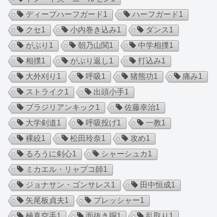
ディープハーフガード
1
ハーフガード
1
クセ
1
小内巻き込み
1
ダンス
1
がぶり
1
朝乃山関
1
中学相撲
1
相撲
1
がぶり返し
1
打込み
1
大外刈り
1
呼吸
1
猪熊功
1
痛み
1
ストライク
1
出頭小手
1
ブラジリアンキック
1
佐藤幸治
1
大学剣道
1
呼吸投げ
1
一教
1
裸絞
1
松田玲奈
1
攻め
1
るろうに剣心
1
シャーシュカ
1
ミカエル・リャブコ師
1
ジョナサン・ゴンサレス
1
田中恒成
1
矢尾板貞夫
1
プレッシャー
1
極真空手
1
面抜き胴
1
乱取り
1