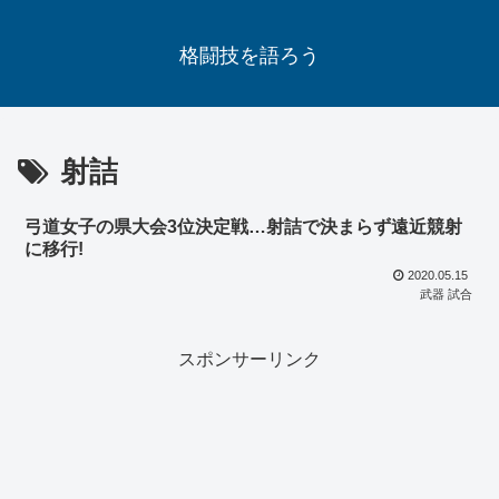
格闘技を語ろう
射詰
弓道女子の県大会3位決定戦…射詰で決まらず遠近競射
に移行!
2020.05.15
武器 試合
スポンサーリンク