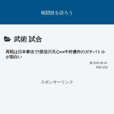
格闘技を語ろう
武術 試合
再戦は日本拳法で!那須川天心vs中村優作のガチバトル
が面白い
2020.08.10
武術 試合
スポンサーリンク