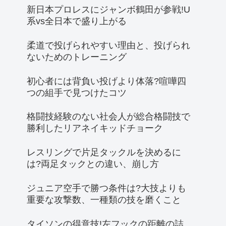
新日本プロレスにジャンボ鶴田が参戦!U
系vs全日本で盛り上がる
柔道で投げられやすい理由と、投げられ
ないためのトレーニング
初心者には背負い投げより体落?喧嘩四
つの組手で見つけたコツ
格闘技経験のない社会人が総合格闘技で
勝利したリアネイキッドチョーク
レスリングで片足タックルを決めるに
は?両足タックとの違い、崩し方
ジュニア空手で勝つ条件は?大技よりも
重要な攻撃数、一種類の技を磨くこと
タイソンの得意技!左フックの距離の詰