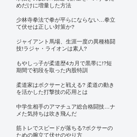
めだけに増量した方法
少林寺拳法で拳が平らにならない…拳立
て伏せは正しい対策か?
ジャイアント馬場、生涯一度の異種格闘
技!ラジャ・ライオンは素人?
もやしっ子が柔道歴4カ月で黒帯に!?短
期間で初段を取った内股特訓
柔道家はボクサーと戦える? 柔道の動き
を活かした打撃技の応用とは
中学生相手のアマチュア総合格闘技…ナ
メた気持ちは吹き飛んだ
筋トレでスピードが落ちる?ボクサーの
ための腕立て伏せのやり方