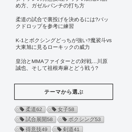
め方、ガゼルパンチの打ち方
柔道の試合で裏投げを決めるには?バッ
クドロップを参考に練習
K-1とボクシングどっちが強い?魔裟斗vs
大東旭に見るローキックの威力
皇治とMMAファイターとの対戦…川原
誠也、そして祖根寿麻とどう戦う?
テーマから選ぶ
柔道
62
女子
58
試合展開
58
ボクシング
53
得意技
49
剣道
41