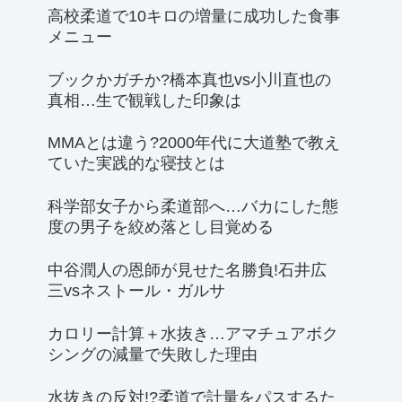
高校柔道で10キロの増量に成功した食事
メニュー
ブックかガチか?橋本真也vs小川直也の
真相…生で観戦した印象は
MMAとは違う?2000年代に大道塾で教え
ていた実践的な寝技とは
科学部女子から柔道部へ…バカにした態
度の男子を絞め落とし目覚める
中谷潤人の恩師が見せた名勝負!石井広
三vsネストール・ガルサ
カロリー計算＋水抜き…アマチュアボク
シングの減量で失敗した理由
水抜きの反対!?柔道で計量をパスするた