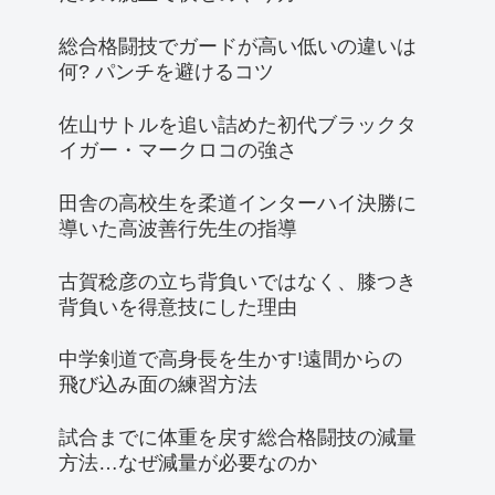
総合格闘技でガードが高い低いの違いは
何? パンチを避けるコツ
佐山サトルを追い詰めた初代ブラックタ
イガー・マークロコの強さ
田舎の高校生を柔道インターハイ決勝に
導いた高波善行先生の指導
古賀稔彦の立ち背負いではなく、膝つき
背負いを得意技にした理由
中学剣道で高身長を生かす!遠間からの
飛び込み面の練習方法
試合までに体重を戻す総合格闘技の減量
方法…なぜ減量が必要なのか