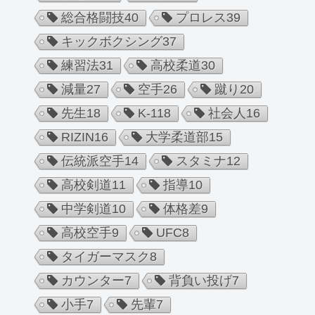
総合格闘技
40
プロレス
39
キックボクシング
37
練習法
31
高校柔道
30
減量
27
空手
26
蹴り
20
先生
18
K-1
18
社会人
16
RIZIN
16
大学柔道部
15
伝統派空手
14
スタミナ
12
高校剣道
11
指導
10
中学剣道
10
体格差
9
高校空手
9
UFC
8
タイガーマスク
8
カウンター
7
背負い投げ
7
小手
7
先輩
7