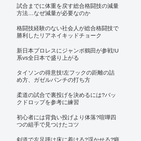
試合までに体重を戻す総合格闘技の減量
方法…なぜ減量が必要なのか
格闘技経験のない社会人が総合格闘技で
勝利したリアネイキッドチョーク
新日本プロレスにジャンボ鶴田が参戦!U
系vs全日本で盛り上がる
タイソンの得意技!左フックの距離の詰
め方、ガゼルパンチの打ち方
柔道の試合で裏投げを決めるには?バッ
クドロップを参考に練習
初心者には背負い投げより体落?喧嘩四
つの組手で見つけたコツ
剣道で左足踵は床に着ける?浮かせる?癖