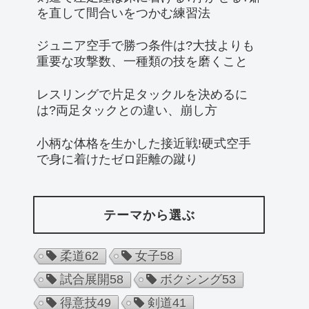
を直して間合いをつかむ練習法
ジュニア空手で勝つ条件は?大技よりも
重要な攻撃数、一種類の技を磨くこと
レスリングで片足タックルを決めるに
は?両足タックとの違い、崩し方
小柄な体格を生かした接近戦!硬式空手
で身に着けたゼロ距離の蹴り
テーマから選ぶ
柔道
62
女子
58
試合展開
58
ボクシング
53
得意技
49
剣道
41