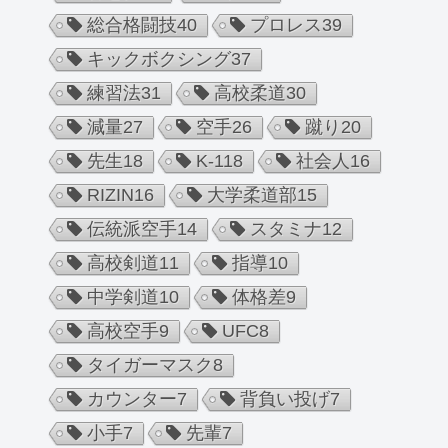
総合格闘技
40
プロレス
39
キックボクシング
37
練習法
31
高校柔道
30
減量
27
空手
26
蹴り
20
先生
18
K-1
18
社会人
16
RIZIN
16
大学柔道部
15
伝統派空手
14
スタミナ
12
高校剣道
11
指導
10
中学剣道
10
体格差
9
高校空手
9
UFC
8
タイガーマスク
8
カウンター
7
背負い投げ
7
小手
7
先輩
7