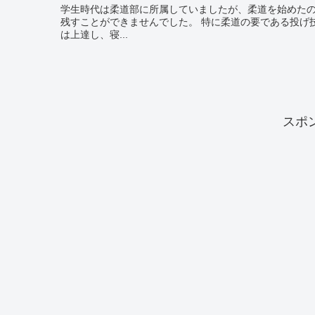
学生時代は柔道部に所属していましたが、柔道を始めた
残すことができませんでした。 特に柔道の要である投げ技のキレが他選手と比べて劣っておりました。しかし唯一寝技だけ
は上達し、寝...
スポ