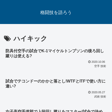
格闘技を語ろう
ハイキック
防具付空手の試合でK-1マイケルトンプソンの後ろ回し
蹴りは使える?
2020.10.06
空手 技術
試合でテコンドーのかかと落とし!WTFとITFで使い方に
違い?
2020.05.27
武術 技術
女子高空手道部で上段回し蹴りをマスター!試合で決め