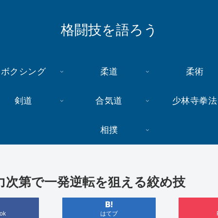
格闘技を語ろう
ボクシング
柔道
柔術
剣道
合気道
少林寺拳法
相撲
力次第で一発逆転を狙える絞め技
ok
はてブ