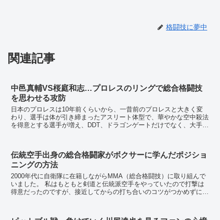
格闘技に夢中
関連記事
中邑真輔VS桜庭和志…プロレスのリングで総合格闘技
を思わせる攻防
日本のプロレスは10年前くらいから、一昔前のプロレスと大きく変
わり、選手は体が引き締まったアスリート体型で、華やかな空中殺法
を得意とする選手が増え、DDT、ドラゴンゲートだけでなく、大手の
新日本プロレスの興行にも、女性客が増えてきた。 ...
伝統空手出身の総合格闘家がボクサーに学んだポジショ
ニングの方法
2000年代に自衛隊に在籍しながらMMA（総合格闘技）に取り組んで
いました。 私はもともと剣道と伝統派空手をやっていたので打撃は
得意だったのですが、接近してからの打ち合いのコツがつかめずにい
ました。 剣道も伝統派空手もサイドステ...