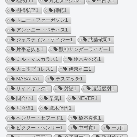
櫓投げ
1
片足タックル
1
中西学
1
棚橋弘至
1
師範
1
トニー・ファーガソン
1
アンソニー・ペティス
1
ジャスティン・ゲイジー
1
武藤敬司
1
片手巻抜き
1
獣神サンダーライガー
1
ミル・マスカラス
1
鈴木みのる
1
大日本プロレス
1
伊東竜二
1
MASADA
1
デスマッチ
1
サイドキック
1
射詰
1
遠近競射
1
間合い
1
早気
1
NEVER
1
居合道
1
鷹木信悟
1
ヘンリー・セフード
1
橋本真也
1
ビクター・ヘンリー
1
中村寛
1
一刀
1