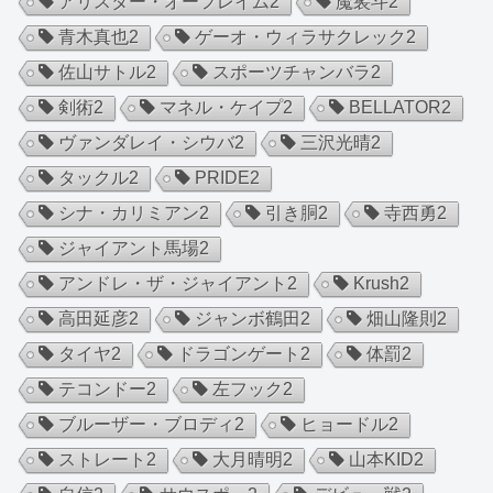
アリスター・オーフレイム
2
魔裟斗
2
青木真也
2
ゲーオ・ウィラサクレック
2
佐山サトル
2
スポーツチャンバラ
2
剣術
2
マネル・ケイプ
2
BELLATOR
2
ヴァンダレイ・シウバ
2
三沢光晴
2
タックル
2
PRIDE
2
シナ・カリミアン
2
引き胴
2
寺西勇
2
ジャイアント馬場
2
アンドレ・ザ・ジャイアント
2
Krush
2
高田延彦
2
ジャンボ鶴田
2
畑山隆則
2
タイヤ
2
ドラゴンゲート
2
体罰
2
テコンドー
2
左フック
2
ブルーザー・ブロディ
2
ヒョードル
2
ストレート
2
大月晴明
2
山本KID
2