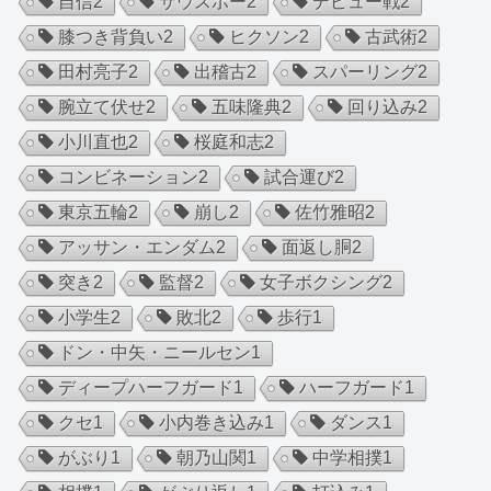
自信
2
サウスポー
2
デビュー戦
2
膝つき背負い
2
ヒクソン
2
古武術
2
田村亮子
2
出稽古
2
スパーリング
2
腕立て伏せ
2
五味隆典
2
回り込み
2
小川直也
2
桜庭和志
2
コンビネーション
2
試合運び
2
東京五輪
2
崩し
2
佐竹雅昭
2
アッサン・エンダム
2
面返し胴
2
突き
2
監督
2
女子ボクシング
2
小学生
2
敗北
2
歩行
1
ドン・中矢・ニールセン
1
ディープハーフガード
1
ハーフガード
1
クセ
1
小内巻き込み
1
ダンス
1
がぶり
1
朝乃山関
1
中学相撲
1