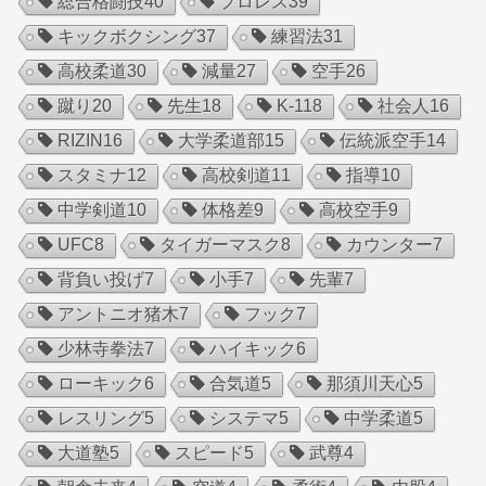
総合格闘技
40
プロレス
39
キックボクシング
37
練習法
31
高校柔道
30
減量
27
空手
26
蹴り
20
先生
18
K-1
18
社会人
16
RIZIN
16
大学柔道部
15
伝統派空手
14
スタミナ
12
高校剣道
11
指導
10
中学剣道
10
体格差
9
高校空手
9
UFC
8
タイガーマスク
8
カウンター
7
背負い投げ
7
小手
7
先輩
7
アントニオ猪木
7
フック
7
少林寺拳法
7
ハイキック
6
ローキック
6
合気道
5
那須川天心
5
レスリング
5
システマ
5
中学柔道
5
大道塾
5
スピード
5
武尊
4