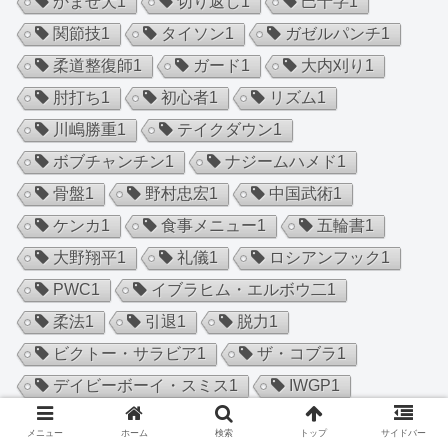
かませ犬
1
切り返し
1
巴十字
1
関節技
1
タイソン
1
ガゼルパンチ
1
柔道整復師
1
ガード
1
大内刈り
1
肘打ち
1
初心者
1
リズム
1
川嶋勝重
1
テイクダウン
1
ボブチャンチン
1
ナジームハメド
1
骨盤
1
野村忠宏
1
中国武術
1
ケンカ
1
食事メニュー
1
五輪書
1
大野翔平
1
礼儀
1
ロシアンフック
1
PWC
1
イブラヒム・エルボウ二
1
柔法
1
引退
1
脱力
1
ビクトー・サラビア
1
ザ・コブラ
1
デイビーボーイ・スミス
1
IWGP
1
ハルク・ホーガン
1
エル・サムライ
1
メニュー
ホーム
検索
トップ
サイドバー