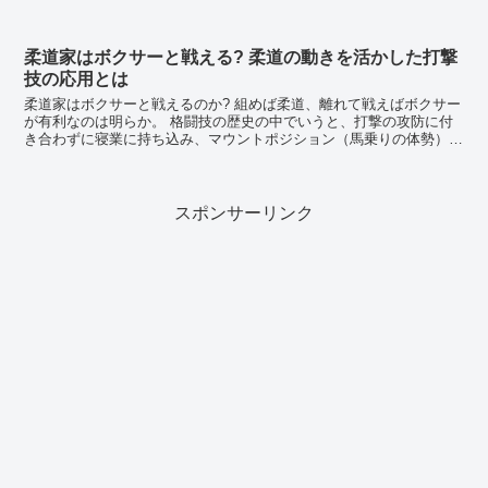
ニー・ケース、ルイス・グスタボ、パ...
柔道家はボクサーと戦える? 柔道の動きを活かした打撃
技の応用とは
柔道家はボクサーと戦えるのか? 組めば柔道、離れて戦えばボクサー
が有利なのは明らか。 格闘技の歴史の中でいうと、打撃の攻防に付
き合わずに寝業に持ち込み、マウントポジション（馬乗りの体勢）か
ら一方的に殴るスタイルが90年代に登場。...
スポンサーリンク