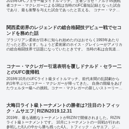
2015年UFCフェザー級タイトルマッチ。 王者ジョゼ・アルドvs挑戦
者コナー・マクレガーによる1戦は当時のUFC最短記録となった試合
であり、最も衝撃を与えた試合であったと言える。 コナー・マクレ
ガーはUFC参戦以降、6連勝を記...
関西柔術界のレジェンドの総合格闘技デビュー戦でセコ
ンドを務めた話
ブラジリアン柔術が日本に知られ始めたのはおそらく1993年あたり
だったと思います。ちょうど柔術家のホイス・グレイシーがアメリカ
の総合格闘技界で話題になっていたときです。 当時の私は合気道を
学びながら、より実戦的な合気道を練習したいと思...
コナー・マクレガー引退表明を覆しドナルド・セラー二
とのUFC復帰戦
2018年10月のUFCライト級タイトルマッチ、前代未聞の乱闘劇から
約1年半ぶりにコナー・マクレガーが帰ってきた。 自身の階級をあげ
たウェルター級への挑戦。コナー・マクレガーの新しいストーリーが
遂に始まる。 コナー・マクレガー、引退...
大晦日ライト級トーナメントの勝者は?注目のトフィッ
ク・ムサエフ│RIZIN2019.12.31
2019年、最も過酷なトーナメントがRIZINで開催されました。RIZIN
ライト級トーナメントです。 10月にトーナメントの一回戦が行われ
参戦した8人の中から勝ち残った4人、トフィック・ムサエフ、ジョ