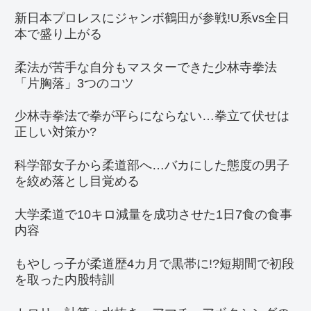
新日本プロレスにジャンボ鶴田が参戦!U系vs全日
本で盛り上がる
柔法が苦手な自分もマスターできた少林寺拳法
「片胸落」3つのコツ
少林寺拳法で拳が平らにならない…拳立て伏せは
正しい対策か?
科学部女子から柔道部へ…バカにした態度の男子
を絞め落とし目覚める
大学柔道で10キロ減量を成功させた1日7食の食事
内容
もやしっ子が柔道歴4カ月で黒帯に!?短期間で初段
を取った内股特訓