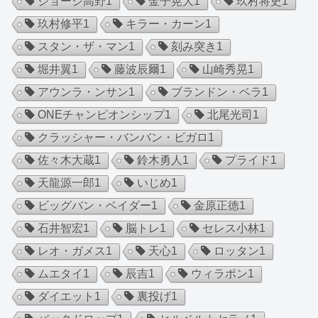
ジョージ高野
1
金子晃大
1
玖村将史
1
玖村修平
1
キラー・カーン
1
スタン・ザ・マン
1
刻み突き
1
堀井翼
1
藤波辰爾
1
山崎秀晃
1
アウンラ・ンサン
1
ブランドン・ベラ
1
ONEチャンピオンシップ
1
北尾光司
1
クラッシャー・バンバン・ビガロ
1
佐々木大蔵
1
鈴木勇人
1
プライド
1
天龍源一郎
1
いじめ
1
ビッグバン・ベイダー
1
金原正徳
1
石井智宏
1
脳トレ
1
セレス小林
1
レオ・ガメス
1
天心
1
ロッタン
1
ムエタイ
1
辰吉
1
ウィラポン
1
ダイエット
1
裏投げ
1