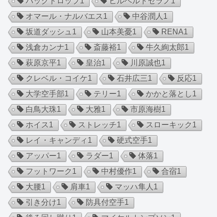
バックドロップ
1
ヒルベルトセラノ
1
オマール・ナルバエス
1
中谷潤人
1
坂道ダッシュ
1
山本美憂
1
RENA
1
浅倉カンナ
1
斎藤裕
1
牛久絢太郎
1
萩原京平
1
皇治
1
川原誠也
1
クレベル・コイケ
1
石井広三
1
反応
1
大学空手部
1
テリー
1
かかと落とし
1
白鳥大珠
1
大雅
1
市原海樹
1
ホイス
1
ストレッチ
1
スローキック
1
レイ・キャンディ
1
硬式空手
1
アッパー
1
ラダー
1
体落
1
フットワーク
1
中村優作
1
合宿
1
大腰
1
肩車
1
マッハ隼人
1
引き分け
1
防具付空手
1