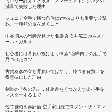
カロリー計算＋水抜き…アマチュアボクシングの
減量で失敗した理由
ジュニア空手で勝つ条件は?大技よりも重要な攻撃
数、一種類の技を磨くこと
中谷潤人の恩師が見せた名勝負!石井広三vsネスト
ール・ガルサ
初心者には背負い投げより体落?喧嘩四つの組手で
見つけたコツ
古賀稔彦の立ち背負いではなく、膝つき背負いを
得意技にした理由
剣道の「後の先」…体格差をくつがえす出小手を
マスターするまで
佐竹雅昭を再評価!空手家目線でスタン・ザ・マン