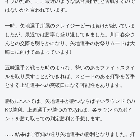
イプのため、ここ最近のような試合展開だと苦戦するので
はないかと言われています。
一時、矢地選手所属のクレイジービーは負けが続いていま
したが、最近では勝率も盛り返してきました。川口春奈さ
んとの交際も明らかになり、矢地選手のお祭りムードは大
晦日に向けて高まっています!
五味選手と戦った時のような、勢いのあるファイトスタイ
ルを取り戻すことができれば、スピードのある打撃を苦手
とする上迫選手への突破口になる可能性もあります。
勝敗については、矢地選手が勝つならば早いラウンドでの
KO勝利。上迫選手が勝つのであれば、各ラウンドのポイ
ントを勝ち取っての判定勝利と予想します。
……結果はご存知の通り矢地選手の勝利となりました。打