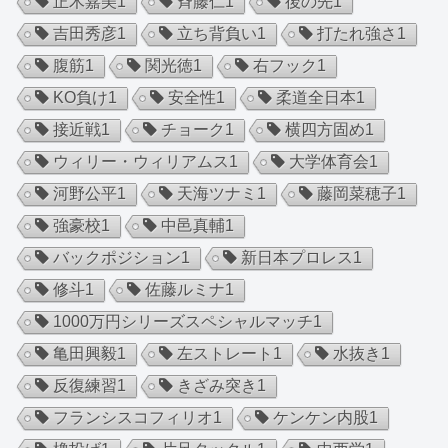
正木嘉美
1
斉藤仁
1
後の先
1
吉田秀彦
1
立ち背負い
1
打たれ強さ
1
腹筋
1
関光徳
1
右フック
1
KO負け
1
安全性
1
柔道全日本
1
接近戦
1
チョーク
1
横四方固め
1
ウィリー・ウィリアムス
1
大学体育会
1
河野公平
1
天海ツナミ
1
藤岡菜穂子
1
強豪校
1
中邑真輔
1
バックポジション
1
新日本プロレス
1
修斗
1
佐藤ルミナ
1
1000万円シリーズスペシャルマッチ
1
亀田興毅
1
左ストレート
1
水抜き
1
反復練習
1
きざみ突き
1
フランシスコフィリオ
1
ケンケン内股
1