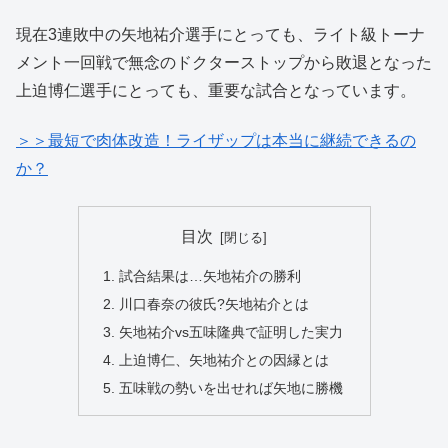
現在3連敗中の矢地祐介選手にとっても、ライト級トーナ
メント一回戦で無念のドクターストップから敗退となった
上迫博仁選手にとっても、重要な試合となっています。
＞＞最短で肉体改造！ライザップは本当に継続できるの
か？
目次
試合結果は…矢地祐介の勝利
川口春奈の彼氏?矢地祐介とは
矢地祐介vs五味隆典で証明した実力
上迫博仁、矢地祐介との因縁とは
五味戦の勢いを出せれば矢地に勝機