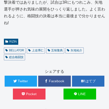
撃決着ではありましたが、試合は3Rにもつれこみ、矢地
選手が押され気味の展開をひっくり返しました。よく言わ
れるように、格闘技の決着は本当に最後まで分かりません
ね!
RIZIN
BELLATOR
上迫博仁
五味隆典
矢地祐介
総合格闘技
シェアする
Twitter
Facebook
はてブ
Pocket
LINE