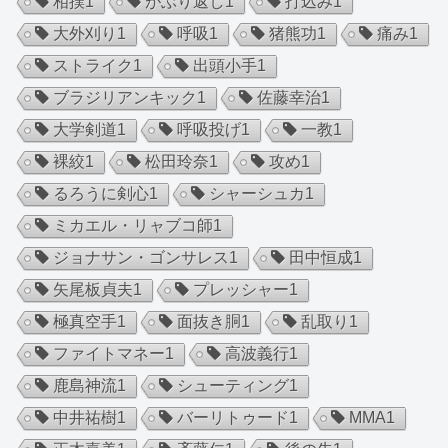
相撲
1
がぶり返し
1
打込み
1
大外刈り
1
呼吸
1
猪熊功
1
痛み
1
ストライク
1
出頭小手
1
ブラジリアンキック
1
佐藤幸治
1
大学剣道
1
呼吸投げ
1
一教
1
裸絞
1
松田玲奈
1
攻め
1
るろうに剣心
1
シャーシュカ
1
ミカエル・リャブコ師
1
ジョナサン・ゴンサレス
1
田中恒成
1
矢尾板貞夫
1
プレッシャー
1
極真空手
1
面抜き胴
1
乱取り
1
ファイトマネー
1
高波義行
1
鹿島神流
1
シューティング
1
中井祐樹
1
バーリトゥード
1
MMA
1