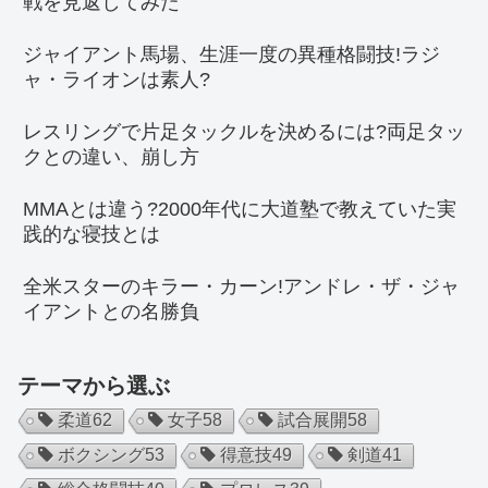
戦を見返してみた
ジャイアント馬場、生涯一度の異種格闘技!ラジ
ャ・ライオンは素人?
レスリングで片足タックルを決めるには?両足タッ
クとの違い、崩し方
MMAとは違う?2000年代に大道塾で教えていた実
践的な寝技とは
全米スターのキラー・カーン!アンドレ・ザ・ジャ
イアントとの名勝負
テーマから選ぶ
柔道
62
女子
58
試合展開
58
ボクシング
53
得意技
49
剣道
41