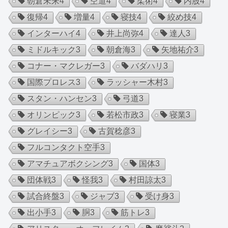
朝倉未来
4
空道
4
柔術
4
内股
4
復帰
4
増量
4
寝技
4
絞め技
4
インターハイ
4
井上尚弥
4
達人
3
ミドルキック
3
朝倉海
3
矢地祐介
3
コナー・マクレガー
3
バダハリ
3
国際プロレス
3
ラッシャー木村
3
スタン・ハンセン
3
弓道
3
オリンピック
3
若松市政
3
寝業
3
グレイシー
3
古賀稔彦
3
フルコンタクト空手
3
アマチュアボクシング
3
国体
3
団体戦
3
怪我
3
村田諒太
3
試合終盤
3
ジャブ
3
受け身
3
出小手
3
胴
3
筋トレ
3