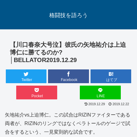
格闘技を語ろう
【川口春奈大号泣】彼氏の矢地祐介は上迫
博仁に勝てるのか?
│BELLATOR2019.12.29
Twitter
Facebook
はてブ
Pocket
LINE
2019.12.29
2019.12.22
矢地祐介vs上迫博仁。この試合はRIZINファイターである
両者が、RIZINのリングではなくベラトールのゲージで試
合をするという、一見変則的な試合です。