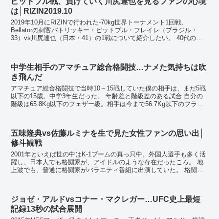
ピットブル戦、負けていく川尻達也を見るファンの心境
は│RIZIN2019.10
2019年10月にRIZINで行われた-70kg世界トーナメント1回戦、
Bellatorの刺客パトリッキー・ピットブル・フレイレ（ブラジル・
33）vs川尻達也（日本・41）の1戦について紹介したい。 40代のフ
ァイター、川尻達也とは T...
中学生相手のアマチュア総合格闘技…ナメた気持ちは吹
き飛んだ
アマチュア総合格闘技で当時10～15戦していた僕の相手は、まだ5戦
以下の15歳。中学3年生だった。 年齢差と階級差のある試合 自分の
階級は65.8Kg以下のフェザー級。相手は今まで56.7Kg以下のフライ
級で試合しており、いきなり2階級...
五味隆典vs佐藤ルミナを生で見た女性ファンの思い出│
修斗観戦
2001年といえば世の中はK-1ブームの真っ只中。外国人選手も多く活
躍し、日本人でも格闘家が、アイドルのような存在だったころ。 地
上波でも、普通に格闘家がバラエティ番組に出演していた。 格闘家
が雑誌のモデルをつとめる時代 特に...
ジョゼ・アルドvsコナー・マクレガー…UFC史上最短
記録13秒の試合展開