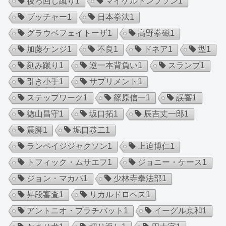
後ろ回し蹴り
1
マイケルトンプソン
1
ブッチャー
1
日本拳法
1
グラウベフェイトーザ
1
高野拳磁
1
加藤ケンジ
1
不良
1
ドネア
1
型
1
刻み蹴り
1
逆一本背負い
1
スランプ
1
引き小手
1
サプリメント
1
ステップワーク
1
篠原信一
1
誤審
1
徳山昌守
1
坂口拓
1
辰吉丈一郎
1
震脚
1
堀口恭二
1
ランペイジジャクソン
1
上迫博仁
1
トフィック・ムサエフ
1
ジョニー・ケース
1
ジョン・マカパ
1
少林寺拳法部
1
昇段審査
1
リカルドロペス
1
アントニオ・プラチバット
1
イーグル京和
1