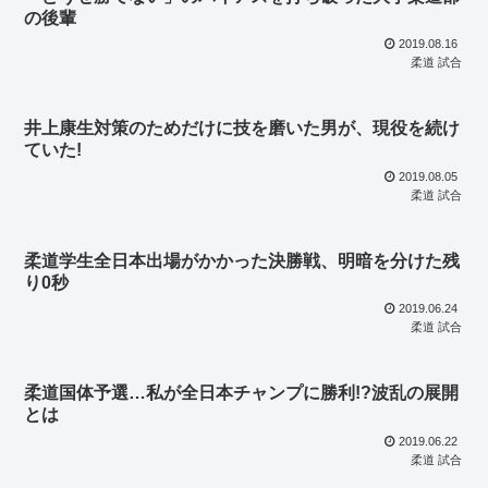
の後輩
2019.08.16
柔道 試合
井上康生対策のためだけに技を磨いた男が、現役を続け
ていた!
2019.08.05
柔道 試合
柔道学生全日本出場がかかった決勝戦、明暗を分けた残
り0秒
2019.06.24
柔道 試合
柔道国体予選…私が全日本チャンプに勝利!?波乱の展開
とは
2019.06.22
柔道 試合