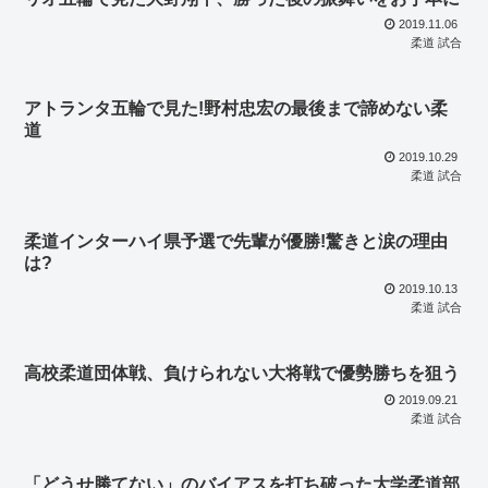
2019.11.06
柔道 試合
アトランタ五輪で見た!野村忠宏の最後まで諦めない柔
道
2019.10.29
柔道 試合
柔道インターハイ県予選で先輩が優勝!驚きと涙の理由
は?
2019.10.13
柔道 試合
高校柔道団体戦、負けられない大将戦で優勢勝ちを狙う
2019.09.21
柔道 試合
「どうせ勝てない」のバイアスを打ち破った大学柔道部