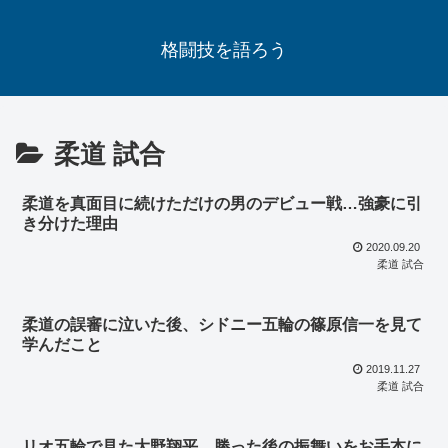
格闘技を語ろう
柔道 試合
柔道を真面目に続けただけの男のデビュー戦…強豪に引
き分けた理由
2020.09.20
柔道 試合
柔道の誤審に泣いた後、シドニー五輪の篠原信一を見て
学んだこと
2019.11.27
柔道 試合
リオ五輪で見た大野翔平、勝った後の振舞いをお手本に