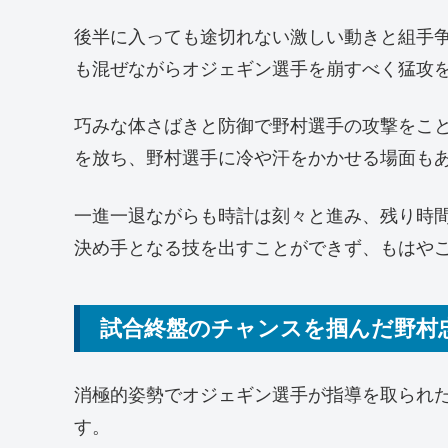
後半に入っても途切れない激しい動きと組手
も混ぜながらオジェギン選手を崩すべく猛攻
巧みな体さばきと防御で野村選手の攻撃をこ
を放ち、野村選手に冷や汗をかかせる場面も
一進一退ながらも時計は刻々と進み、残り時間
決め手となる技を出すことができず、もはや
試合終盤のチャンスを掴んだ野村
消極的姿勢でオジェギン選手が指導を取られ
す。