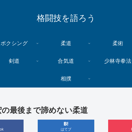
格闘技を語ろう
ボクシング
柔道
柔術
剣道
合気道
少林寺拳法
相撲
宏の最後まで諦めない柔道
ok
はてブ