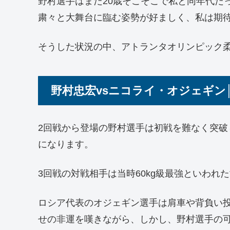
野村選手はまだ20歳そこそこで私と同年代だ
粛々と大舞台に臨む姿勢が好ましく、私は期
そうした状況の中、アトランタオリンピック
野村忠宏vsニコライ・オジェギン
2回戦から登場の野村選手は初戦を難なく突破
になります。
3回戦の対戦相手は当時60kg級最強といわ
ロシア代表のオジェギン選手は肩車や背負い
せの非運を嘆きながら、しかし、野村選手の