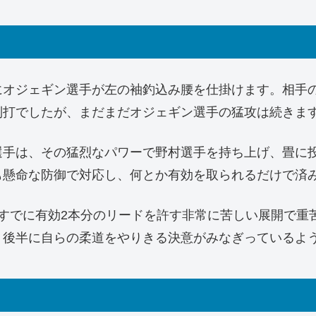
にオジェギン選手が左の袖釣込み腰を仕掛けます。相手
制打でしたが、まだまだオジェギン選手の猛攻は続きま
選手は、その猛烈なパワーで野村選手を持ち上げ、畳に
も懸命な防御で対応し、何とか有効を取られるだけで済
すでに有効2本分のリードを許す非常に苦しい展開で重
、後半に自らの柔道をやりきる決意がみなぎっているよ