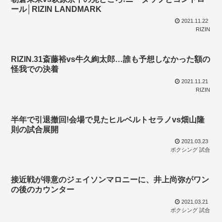
ール│RIZIN LANDMARK
2021.11.22
RIZIN
RIZIN.31斎藤裕vs牛久絢太郎…誰も予想しなかった額の
怪我での決着
2021.11.21
RIZIN
半年で引退撤回!会場で見たヒルベルトセラノvs畑山隆
則の試合展開
2021.03.23
ボクシング 試合
接近戦が得意のジェイソンマロニーに、井上尚弥がワン
の後のカウンター
2021.03.21
ボクシング 試合