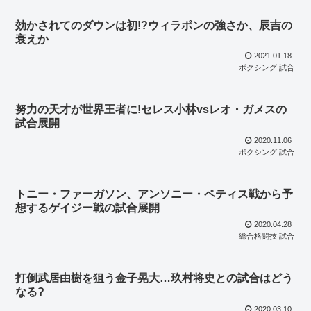
効かされてのダウンは初!?ウィラポンの強さか、辰吉の
衰えか
2021.01.18
ボクシング 試合
努力の天才が世界王者に!セレス小林vsレオ・ガメスの
試合展開
2020.11.06
ボクシング 試合
トニー・ファーガソン、アンソニー・ペティス戦から予
想するゲイジー戦の試合展開
2020.04.28
総合格闘技 試合
打倒武居由樹を狙う金子晃大…玖村将史との試合はどう
なる?
2020.03.10