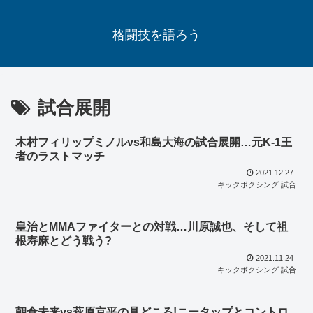
格闘技を語ろう
試合展開
木村フィリップミノルvs和島大海の試合展開…元K-1王
者のラストマッチ
2021.12.27
キックボクシング 試合
皇治とMMAファイターとの対戦…川原誠也、そして祖
根寿麻とどう戦う?
2021.11.24
キックボクシング 試合
朝倉未来vs萩原京平の見どころ!ニータップとコントロ