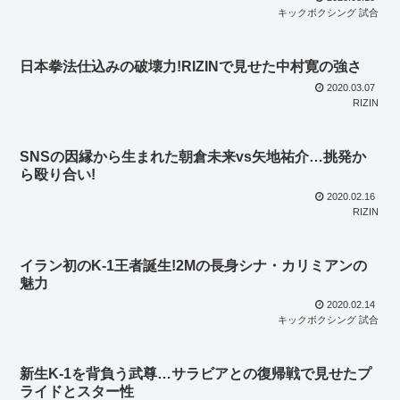
キックボクシング 試合
日本拳法仕込みの破壊力!RIZINで見せた中村寛の強さ
2020.03.07
RIZIN
SNSの因縁から生まれた朝倉未来vs矢地祐介…挑発か
ら殴り合い!
2020.02.16
RIZIN
イラン初のK-1王者誕生!2Mの長身シナ・カリミアンの
魅力
2020.02.14
キックボクシング 試合
新生K-1を背負う武尊…サラビアとの復帰戦で見せたプ
ライドとスター性