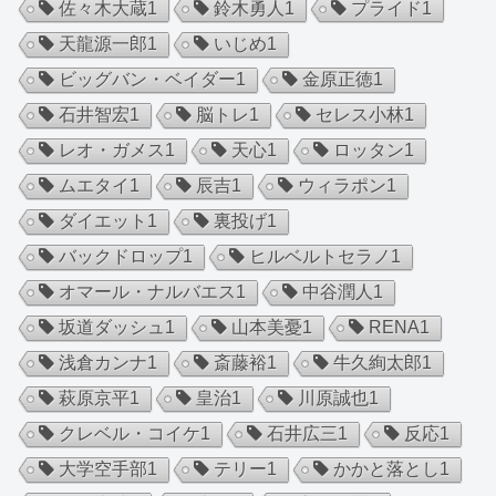
佐々木大蔵
1
鈴木勇人
1
プライド
1
天龍源一郎
1
いじめ
1
ビッグバン・ベイダー
1
金原正徳
1
石井智宏
1
脳トレ
1
セレス小林
1
レオ・ガメス
1
天心
1
ロッタン
1
ムエタイ
1
辰吉
1
ウィラポン
1
ダイエット
1
裏投げ
1
バックドロップ
1
ヒルベルトセラノ
1
オマール・ナルバエス
1
中谷潤人
1
坂道ダッシュ
1
山本美憂
1
RENA
1
浅倉カンナ
1
斎藤裕
1
牛久絢太郎
1
萩原京平
1
皇治
1
川原誠也
1
クレベル・コイケ
1
石井広三
1
反応
1
大学空手部
1
テリー
1
かかと落とし
1