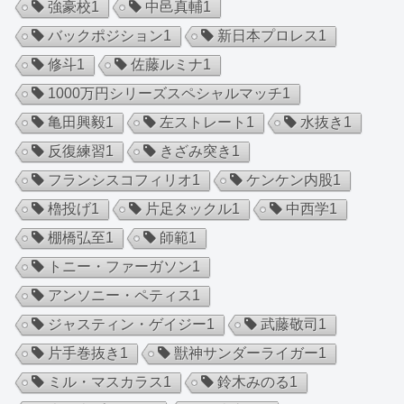
強豪校
1
中邑真輔
1
バックポジション
1
新日本プロレス
1
修斗
1
佐藤ルミナ
1
1000万円シリーズスペシャルマッチ
1
亀田興毅
1
左ストレート
1
水抜き
1
反復練習
1
きざみ突き
1
フランシスコフィリオ
1
ケンケン内股
1
櫓投げ
1
片足タックル
1
中西学
1
棚橋弘至
1
師範
1
トニー・ファーガソン
1
アンソニー・ペティス
1
ジャスティン・ゲイジー
1
武藤敬司
1
片手巻抜き
1
獣神サンダーライガー
1
ミル・マスカラス
1
鈴木みのる
1