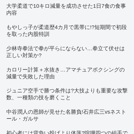
大学柔道で10キロ減量を成功させた1日7食の食事
内容
もやしっ子が柔道歴4カ月で黒帯に!?短期間で初段
を取った内股特訓
少林寺拳法で拳が平らにならない…拳立て伏せは
正しい対策か?
カロリー計算＋水抜き…アマチュアボクシングの
減量で失敗した理由
ジュニア空手で勝つ条件は?大技よりも重要な攻撃
数、一種類の技を磨くこと
中谷潤人の恩師が見せた名勝負!石井広三vsネスト
ール・ガルサ
初心者には背負い投げより体落?喧嘩四つの組手で