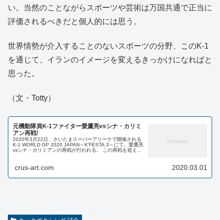
い。当然のことながらスポーツや芸術は万国共通で正当に
評価されるべきだと個人的には思う。
世界情勢が介入することのないスポーツの分野、このK-1
を通じて、イランのイメージを変えるきっかけになればと
思った。
（文・Totty）
元機動隊員K-1ファイター愛鷹亮vsシナ・カリミ
アン再戦!
2020年3月22日、さいたまスーパーアリーナで開催される
K-1 WORLD GP 2020 JAPAN～K'FESTA.3～にて、愛鷹亮
vsシナ・カリミアンの再戦が行われる。 この再戦を迎える
にあたり、ここでは愛鷹亮というファイター...
crus-art.com
2020.03.01