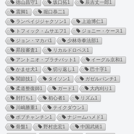
徳山昌守
1
坂口拓
1
辰吉丈一郎
1
震脚
1
堀口恭二
1
ランペイジジャクソン
1
上迫博仁
1
トフィック・ムサエフ
1
ジョニー・ケース
1
ジョン・マカパ
1
少林寺拳法部
1
昇段審査
1
リカルドロペス
1
アントニオ・プラチバット
1
イーグル京和
1
かませ犬
1
切り返し
1
巴十字
1
関節技
1
タイソン
1
ガゼルパンチ
1
柔道整復師
1
ガード
1
大内刈り
1
肘打ち
1
初心者
1
リズム
1
川嶋勝重
1
テイクダウン
1
ボブチャンチン
1
ナジームハメド
1
骨盤
1
野村忠宏
1
中国武術
1