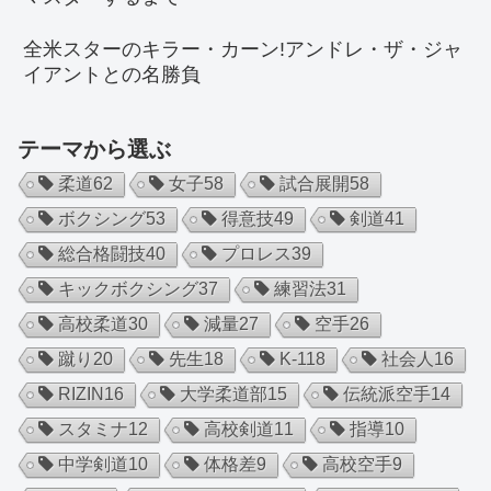
全米スターのキラー・カーン!アンドレ・ザ・ジャ
イアントとの名勝負
テーマから選ぶ
柔道
62
女子
58
試合展開
58
ボクシング
53
得意技
49
剣道
41
総合格闘技
40
プロレス
39
キックボクシング
37
練習法
31
高校柔道
30
減量
27
空手
26
蹴り
20
先生
18
K-1
18
社会人
16
RIZIN
16
大学柔道部
15
伝統派空手
14
スタミナ
12
高校剣道
11
指導
10
中学剣道
10
体格差
9
高校空手
9