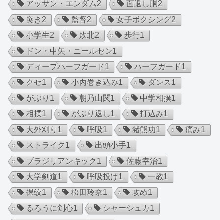
アッサン・エンダム
2
面返し胴
2
突き
2
監督
2
女子ボクシング
2
小学生
2
敗北
2
歩行
1
ドン・中矢・ニールセン
1
ディープハーフガード
1
ハーフガード
1
クセ
1
小内巻き込み
1
ダンス
1
がぶり
1
朝乃山関
1
中学相撲
1
相撲
1
がぶり返し
1
打込み
1
大外刈り
1
呼吸
1
猪熊功
1
痛み
1
ストライク
1
出頭小手
1
ブラジリアンキック
1
佐藤幸治
1
大学剣道
1
呼吸投げ
1
一教
1
裸絞
1
松田玲奈
1
攻め
1
るろうに剣心
1
シャーシュカ
1