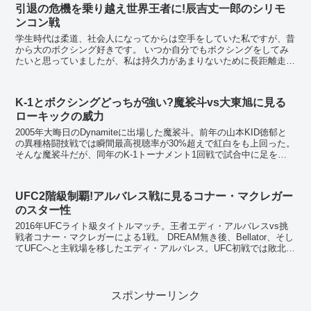
引退の危機を乗り越え世界王者に!辰吉丈一郎のシリモ
ンコン戦
学生時代は柔道、社会人になってからは空手をしていた私ですが、昔
から大のボクシング好きです。 いつか自分でもボクシングをしてみ
たいと思っていましたが、私は持久力があまりないために長距離走選
手並みの持久力が必要とされるボクシングには向かな...
K-1とボクシングどっちが強い?魔裟斗vs大東旭に見る
ローキックの威力
2005年大晦日のDynamiteに出場した魔裟斗。前年の山本KID徳郁と
の異種格闘技戦では瞬間最高視聴率が30%超えで紅白をも上回った。
そんな魔裟斗だが、同年のK-1トーナメント1回戦で試合中に足を複
雑骨折し、半年ぶりの復帰戦とな...
UFC2階級制覇!アルバレス戦に見るコナー・マクレガー
のスター性
2016年UFCライト級タイトルマッチ。王者エディ・アルバレスvs挑
戦者コナー・マクレガーによる1戦。 DREAM無き後、Bellator、そし
てUFCへと主戦場を移したエディ・アルバレス。UFC初戦では敗北を
喫するも、その後は強豪相...
スポンサーリンク