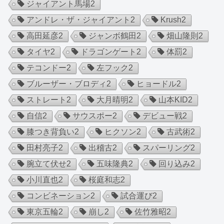
ジャイアント馬場
2
アンドレ・ザ・ジャイアント
2
Krush
2
高田延彦
2
ジャンボ鶴田
2
畑山隆則
2
タイヤ
2
ドラゴンゲート
2
体罰
2
テコンドー
2
左フック
2
ブルーザー・ブロディ
2
ヒョードル
2
ストレート
2
大月晴明
2
山本KID
2
自信
2
サウスポー
2
デビュー戦
2
膝つき背負い
2
ヒクソン
2
古武術
2
田村亮子
2
出稽古
2
スパーリング
2
腕立て伏せ
2
五味隆典
2
回り込み
2
小川直也
2
桜庭和志
2
コンビネーション
2
試合運び
2
東京五輪
2
崩し
2
佐竹雅昭
2