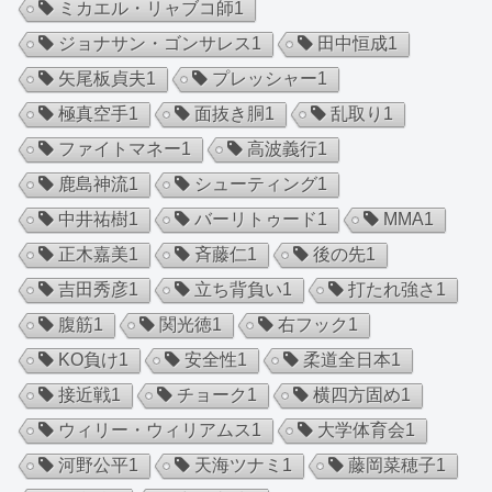
ミカエル・リャブコ師
1
ジョナサン・ゴンサレス
1
田中恒成
1
矢尾板貞夫
1
プレッシャー
1
極真空手
1
面抜き胴
1
乱取り
1
ファイトマネー
1
高波義行
1
鹿島神流
1
シューティング
1
中井祐樹
1
バーリトゥード
1
MMA
1
正木嘉美
1
斉藤仁
1
後の先
1
吉田秀彦
1
立ち背負い
1
打たれ強さ
1
腹筋
1
関光徳
1
右フック
1
KO負け
1
安全性
1
柔道全日本
1
接近戦
1
チョーク
1
横四方固め
1
ウィリー・ウィリアムス
1
大学体育会
1
河野公平
1
天海ツナミ
1
藤岡菜穂子
1