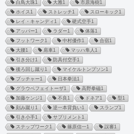
白鳥大珠
1
大雅
1
市原海樹
1
ホイス
1
ストレッチ
1
スローキック
1
レイ・キャンディ
1
硬式空手
1
アッパー
1
ラダー
1
体落
1
フットワーク
1
中村優作
1
合宿
1
大腰
1
肩車
1
マッハ隼人
1
引き分け
1
防具付空手
1
後ろ回し蹴り
1
マイケルトンプソン
1
ブッチャー
1
日本拳法
1
グラウベフェイトーザ
1
高野拳磁
1
加藤ケンジ
1
不良
1
ドネア
1
型
1
刻み蹴り
1
逆一本背負い
1
スランプ
1
引き小手
1
サプリメント
1
ステップワーク
1
篠原信一
1
誤審
1