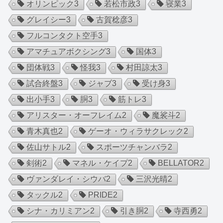
オリンピック
3
若松市政
3
寝業
3
グレイシー
3
古賀稔彦
3
フルコンタクト空手
3
アマチュアボクシング
3
国体
3
団体戦
3
怪我
3
村田諒太
3
試合終盤
3
ジャブ
3
受け身
3
出小手
3
胴
3
筋トレ
3
アリスター・オーフレイム
2
魔裟斗
2
青木真也
2
ゲーオ・ウィラサクレック
2
佐山サトル
2
スポーツチャンバラ
2
剣術
2
マネル・ケイプ
2
BELLATOR
2
ヴァンダレイ・シウバ
2
三沢光晴
2
タックル
2
PRIDE
2
シナ・カリミアン
2
引き胴
2
寺西勇
2