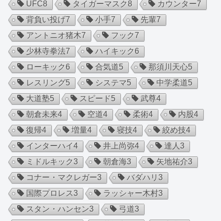
UFC
8
タイガーマスク
8
カウンター
7
背負い投げ
7
小手
7
先輩
7
アントニオ猪木
7
フック
7
少林寺拳法
7
ハイキック
6
ローキック
6
合気道
5
那須川天心
5
レスリング
5
システマ
5
中学柔道
5
大道塾
5
スピード
5
武尊
4
朝倉未来
4
空道
4
柔術
4
内股
4
復帰
4
増量
4
寝技
4
絞め技
4
インターハイ
4
井上尚弥
4
達人
3
ミドルキック
3
朝倉海
3
矢地祐介
3
コナー・マクレガー
3
バダハリ
3
国際プロレス
3
ラッシャー木村
3
スタン・ハンセン
3
弓道
3