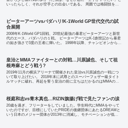
いったらしく、それが空手との出会いである。 周囲では格闘技をや
っている人間は少なく、未知なところに足を踏み入れ...
ピーターアーツvsバダハリ!K-1World GP世代交代の試
合展開
2008年K-1World GP1回戦、20世紀最強の暴君ピーターアーツと新世
代のエース、バダハリの１戦。 ピーターアーツはK-1創世記から暴君
の如き強さで3度の王者に輝いた。 1998年以降、チャンピオンから遠
のいているものの...
皇治とMMAファイターとの対戦…川原誠也、そして祖
根寿麻とどう戦う?
2019年11月の横浜アリーナで開催された皇治vs川原誠也の一戦につ
いて取り上げたい。 2018年末に武尊とのスーパーフェザー級タイト
ルマッチに破れ、再起を誓う皇治の前に立ちはだかるのはMMAのバ
ックグラウンドを持つ川原。強烈な打撃を...
桜庭和志vs青木真也…RIZIN旗揚げ戦で見たファンの涙
20歳を過ぎ、フリーターをしていました。学生時代にMMAをやって
いたのですが、目標にしていたPRIDEの後継団体にあたるDREAMと
いう日本のメジャー団体が2013年に消滅し、モチベーションが低
下。次第にジムにも顔を出さなくなりジムも退会し...