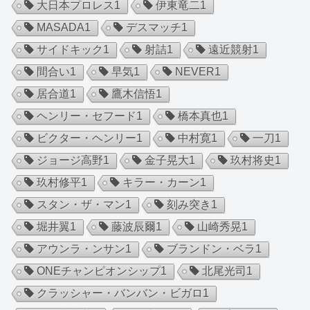
大日本プロレス
1
伊東竜二
1
MASADA
1
デスマッチ
1
サイドキック
1
射詰
1
遠近競射
1
間合い
1
早気
1
NEVER
1
居合道
1
鷹木信悟
1
ヘンリー・セフード
1
橋本真也
1
ビクター・ヘンリー
1
中村寛
1
一刀
1
ジョージ高野
1
金子晃大
1
玖村将史
1
玖村修平
1
キラー・カーン
1
スタン・ザ・マン
1
刻み突き
1
堀井翼
1
藤波辰爾
1
山崎秀晃
1
アウンラ・ンサン
1
ブランドン・ベラ
1
ONEチャンピオンシップ
1
北尾光司
1
クラッシャー・バンバン・ビガロ
1