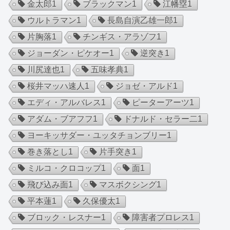
金太郎
1
ブラックマン
1
江幡塁
1
ウルトラマン
1
長島自演乙雄一郎
1
片胸落
1
チンギス・アラゾフ
1
ジョーダン・ピケオー
1
逆突き
1
川尻達也
1
五味孝典
1
桜井マッハ速人
1
ジョゼ・アルド
1
エディ・アルバレス
1
ピーターアーツ
1
アダム・ブアフフ
1
ドナルド・セラー二
1
ヨーキッサダー・ユッタチョンブリー
1
巻き落とし
1
片手突き
1
ミルコ・クロコップ
1
面
1
飛び込み面
1
マスボクシング
1
平本蓮
1
久保優太
1
ブロック・レスナー
1
障害者プロレス
1