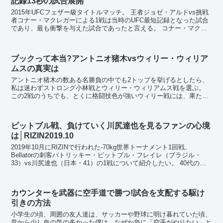
記録13秒の試合展開
2015年UFCフェザー級タイトルマッチ。 王者ジョゼ・アルドvs挑戦
者コナー・マクレガーによる1戦は当時のUFC最短記録となった試合
であり、最も衝撃を与えた試合であったと言える。 コナー・マクレ
ガーはUFC参戦以降、6連勝を記...
ブックって本当?アントニオ猪木vsウィリー・ウィリア
ムスの真実は
アントニオ猪木の数ある名勝負の中でも2トップを挙げるとしたら、
私は迷わずストロング小林戦とウィリー・ウィリアムス戦を選ぶ。
この2戦のうちでも、とくに格闘技色が強いウィリー戦には、果たし
て真剣勝負だったのか、それともエンターテイメント...
ピットブル戦、負けていく川尻達也を見るファンの心境
は│RIZIN2019.10
2019年10月にRIZINで行われた-70kg世界トーナメント1回戦、
Bellatorの刺客パトリッキー・ピットブル・フレイレ（ブラジル・
33）vs川尻達也（日本・41）の1戦について紹介したい。 40代のフ
ァイター、川尻達也とは T...
カウンターを武器に空手道で勝つ!試合を支配する駆け
引きの方法
小学生の頃、周囲の友人達は、サッカーや野球に明け暮れていた頃、
昔から少し血の気の多かった僕は、なぜか急に「空手がやりたい」と