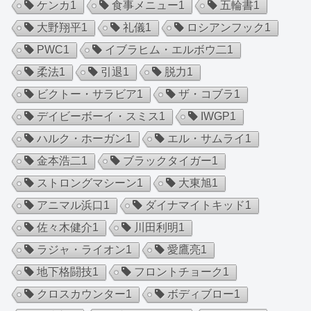
ケンカ
1
食事メニュー
1
五輪書
1
大野翔平
1
礼儀
1
ロシアンフック
1
PWC
1
イブラヒム・エルボウ二
1
柔法
1
引退
1
脱力
1
ビクトー・サラビア
1
ザ・コブラ
1
デイビーボーイ・スミス
1
IWGP
1
ハルク・ホーガン
1
エル・サムライ
1
金本浩二
1
ブラックタイガー
1
ストロングマシーン
1
大東旭
1
アニマル浜口
1
ダイナマイトキッド
1
佐々木健介
1
川田利明
1
ラジャ・ライオン
1
愛鷹亮
1
地下格闘技
1
フロントチョーク
1
クロスカウンター
1
ボディブロー
1