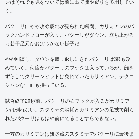
ンはそれでも隙をついては前に出て膝や蹴りを多用してい
く。
バクーリにやや攻め疲れが見られた瞬間、カリミアンのバ
ックハンドブローが入り、バクーリがダウン。立ち上がる
も若干足元がおぼつかない様子だ。
やや回復し、ダウンを取り返しにきたバクーリは3Rも攻
めていく。何度かバクーリのフックは入っているが、顔を
ずらしてクリーンヒットは免れていたカリミアン。テクニ
シャンな一面も持っている。
試合終了20秒前、バクーリの右フックが入るがカリミア
ンは倒れない。スタミナの消耗とカリミアンの足技で削ら
れたバクーリはもはや前にでることすらできない。
一方のカリミアンは無尽蔵のスタミナでバクーリに最後ま