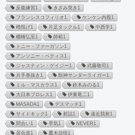
反復練習
1
きざみ突き
1
フランシスコフィリオ
1
ケンケン内股
1
櫓投げ
1
片足タックル
1
中西学
1
棚橋弘至
1
師範
1
トニー・ファーガソン
1
アンソニー・ペティス
1
ジャスティン・ゲイジー
1
武藤敬司
1
片手巻抜き
1
獣神サンダーライガー
1
ミル・マスカラス
1
鈴木みのる
1
大日本プロレス
1
伊東竜二
1
MASADA
1
デスマッチ
1
サイドキック
1
射詰
1
遠近競射
1
間合い
1
早気
1
NEVER
1
居合道
1
鷹木信悟
1