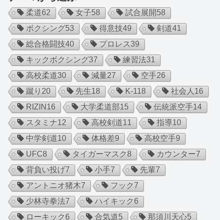
柔道
62
女子
58
試合展開
58
ボクシング
53
得意技
49
剣道
41
総合格闘技
40
プロレス
39
キックボクシング
37
練習法
31
高校柔道
30
減量
27
空手
26
蹴り
20
先生
18
K-1
18
社会人
16
RIZIN
16
大学柔道部
15
伝統派空手
14
スタミナ
12
高校剣道
11
指導
10
中学剣道
10
体格差
9
高校空手
9
UFC
8
タイガーマスク
8
カウンター
7
背負い投げ
7
小手
7
先輩
7
アントニオ猪木
7
フック
7
少林寺拳法
7
ハイキック
6
ローキック
6
合気道
5
那須川天心
5