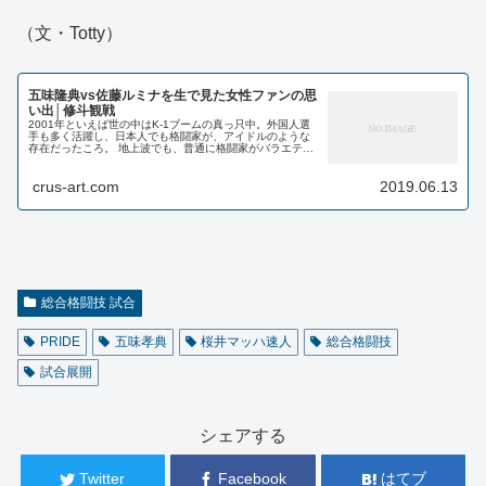
（文・Totty）
五味隆典vs佐藤ルミナを生で見た女性ファンの思
い出│修斗観戦
2001年といえば世の中はK-1ブームの真っ只中。外国人選
手も多く活躍し、日本人でも格闘家が、アイドルのような
存在だったころ。 地上波でも、普通に格闘家がバラエティ
番組に出演していた。 格闘家が雑誌のモデルをつとめる時
代 特に...
crus-art.com
2019.06.13
総合格闘技 試合
PRIDE
五味孝典
桜井マッハ速人
総合格闘技
試合展開
シェアする
Twitter
Facebook
はてブ