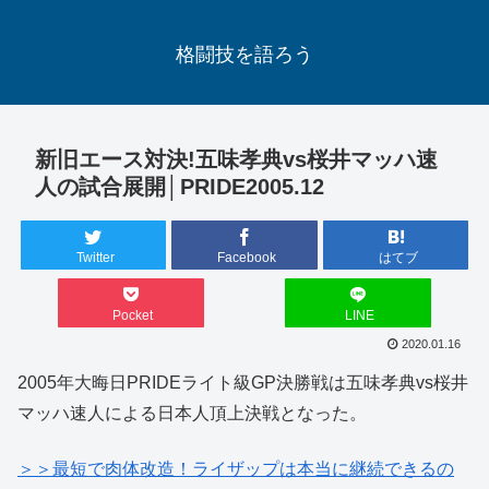
格闘技を語ろう
新旧エース対決!五味孝典vs桜井マッハ速
人の試合展開│PRIDE2005.12
Twitter
Facebook
はてブ
Pocket
LINE
2020.01.16
2005年大晦日PRIDEライト級GP決勝戦は五味孝典vs桜井
マッハ速人による日本人頂上決戦となった。
＞＞最短で肉体改造！ライザップは本当に継続できるの