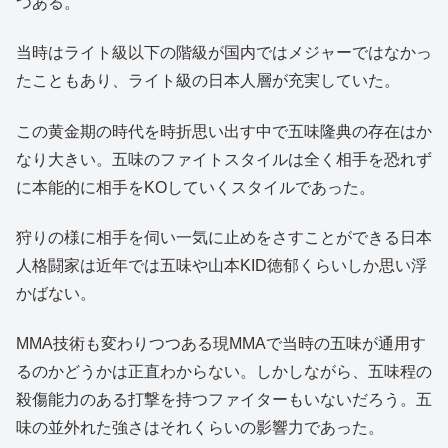
つある。
当時はライト級以下の階級が国内ではメジャーではなかっ
たこともあり、ライト級の日本人層が充実していた。
この黄金期の時代を時折思い出す中で五味隆典の存在はか
なり大きい。五味のファイトスタイルは全く相手を恐れず
に本能的に相手をKOしていくスタイルであった。
狩りの様に相手を伺い一気に止めをさすことができる日本
人格闘家は近年では五味や山本KID徳郁くらいしか思い浮
かばない。
MMA技術も変わりつつある現MMAで当時の五味が通用す
るのかどうかは正直わからない。しかしながら、五味程の
殺傷能力のある打撃を持つファイターもいないだろう。五
味の並外れた強さはそれくらいの影響力であった。