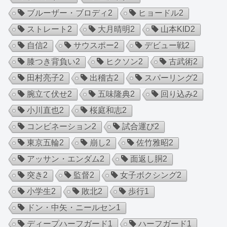
ブルーザー・ブロディ
2
ヒョードル
2
ストレート
2
大月晴明
2
山本KID
2
自信
2
サウスポー
2
デビュー戦
2
膝つき背負い
2
ヒクソン
2
古武術
2
田村亮子
2
出稽古
2
スパーリング
2
腕立て伏せ
2
五味隆典
2
回り込み
2
小川直也
2
桜庭和志
2
コンビネーション
2
試合運び
2
東京五輪
2
崩し
2
佐竹雅昭
2
アッサン・エンダム
2
面返し胴
2
突き
2
監督
2
女子ボクシング
2
小学生
2
敗北
2
歩行
1
ドン・中矢・ニールセン
1
ディープハーフガード
1
ハーフガード
1