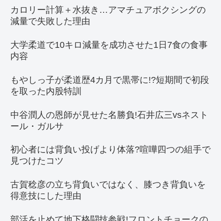
カロリー計算＋水抜き…アマチュアボクシングの
減量で失敗した理由
大学柔道で10キロ減量を成功させた1日7食の食事
内容
もやしっ子が柔道歴4カ月で黒帯に!?短期間で初段
を取った内股特訓
中谷潤人の恩師が見せた名勝負!石井広三vsネスト
ール・ガルサ
初心者には背負い投げより体落?喧嘩四つの組手で
見つけたコツ
古賀稔彦の立ち背負いではなく、膝つき背負いを
得意技にした理由
部活を止めて地下格闘技参戦!フロントチョークの