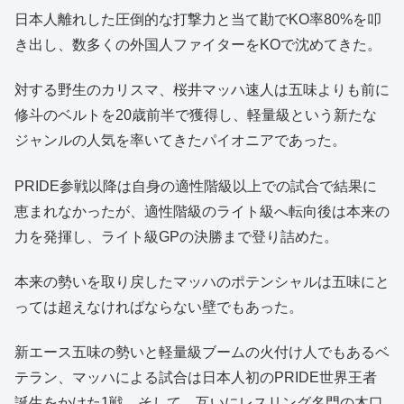
日本人離れした圧倒的な打撃力と当て勘でKO率80%を叩
き出し、数多くの外国人ファイターをKOで沈めてきた。
対する野生のカリスマ、桜井マッハ速人は五味よりも前に
修斗のベルトを20歳前半で獲得し、軽量級という新たな
ジャンルの人気を率いてきたパイオニアであった。
PRIDE参戦以降は自身の適性階級以上での試合で結果に
恵まれなかったが、適性階級のライト級へ転向後は本来の
力を発揮し、ライト級GPの決勝まで登り詰めた。
本来の勢いを取り戻したマッハのポテンシャルは五味にと
っては超えなければならない壁でもあった。
新エース五味の勢いと軽量級ブームの火付け人でもあるベ
テラン、マッハによる試合は日本人初のPRIDE世界王者
誕生をかけた1戦。そして、互いにレスリング名門の木口