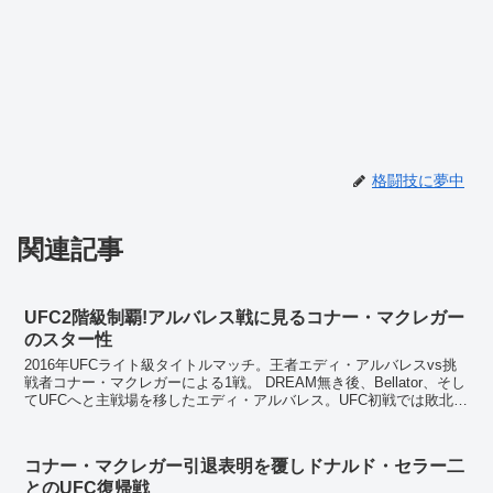
格闘技に夢中
関連記事
UFC2階級制覇!アルバレス戦に見るコナー・マクレガー
のスター性
2016年UFCライト級タイトルマッチ。王者エディ・アルバレスvs挑
戦者コナー・マクレガーによる1戦。 DREAM無き後、Bellator、そし
てUFCへと主戦場を移したエディ・アルバレス。UFC初戦では敗北を
喫するも、その後は強豪相...
コナー・マクレガー引退表明を覆しドナルド・セラー二
とのUFC復帰戦