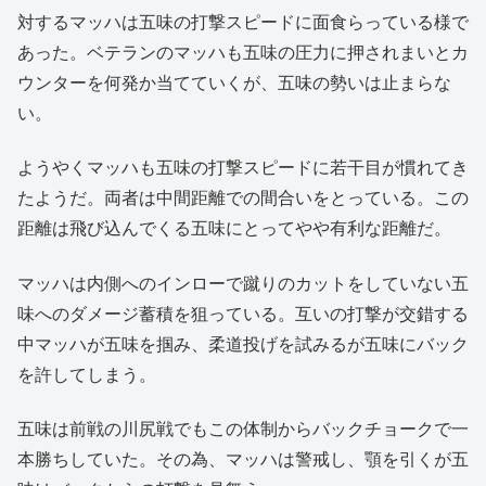
対するマッハは五味の打撃スピードに面食らっている様で
あった。ベテランのマッハも五味の圧力に押されまいとカ
ウンターを何発か当てていくが、五味の勢いは止まらな
い。
ようやくマッハも五味の打撃スピードに若干目が慣れてき
たようだ。両者は中間距離での間合いをとっている。この
距離は飛び込んでくる五味にとってやや有利な距離だ。
マッハは内側へのインローで蹴りのカットをしていない五
味へのダメージ蓄積を狙っている。互いの打撃が交錯する
中マッハが五味を掴み、柔道投げを試みるが五味にバック
を許してしまう。
五味は前戦の川尻戦でもこの体制からバックチョークで一
本勝ちしていた。その為、マッハは警戒し、顎を引くが五