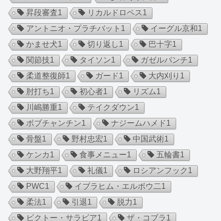
昇段審査
1
リカルドロペス
1
アントニオ・プラチバット
1
イーグル京和
1
かませ犬
1
切り返し
1
巴十字
1
関節技
1
タイソン
1
ガゼルパンチ
1
柔道整復師
1
ガード
1
大内刈り
1
肘打ち
1
初心者
1
リズム
1
川嶋勝重
1
テイクダウン
1
ボブチャンチン
1
ナジームハメド
1
骨盤
1
野村忠宏
1
中国武術
1
ケンカ
1
食事メニュー
1
五輪書
1
大野翔平
1
礼儀
1
ロシアンフック
1
PWC
1
イブラヒム・エルボウ二
1
柔法
1
引退
1
脱力
1
ビクトー・サラビア
1
ザ・コブラ
1