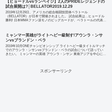
【ヒョードルvsランペイジ】2人のPRIDEレジェンドの
試合展開は?│BELLATOR2019.12.29
2019年12月29日、アメリカの総合格闘技団体ベラトール
（BELLATOR）が日本で開催されました。 試合結果は…ヒョードル
勝利! 日本MMAファン涙モノのビッグカードが、ベラトールの代表ス
コット・コーカーが用意した「エメリヤーエ...
ミャンマー英雄がライトヘビー級制す!アウンラ・ンサ
ンvsブランドン・ベラ
2019年10月ONEチャンピオンシップ ライトヘビー級タイトルマッチ
でのアウンラ・ンサンvsブランドン・ベラの試合について語ってい
きたい。 ミャンマーの英雄 アウンラ・ンサン 東南アジアを中心に勢
力を拡大してきているONE。その中でも...
スポンサーリンク