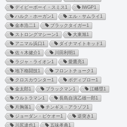
デイビーボーイ・スミス
1
IWGP
1
ハルク・ホーガン
1
エル・サムライ
1
金本浩二
1
ブラックタイガー
1
ストロングマシーン
1
大東旭
1
アニマル浜口
1
ダイナマイトキッド
1
佐々木健介
1
川田利明
1
ラジャ・ライオン
1
愛鷹亮
1
地下格闘技
1
フロントチョーク
1
クロスカウンター
1
ボディブロー
1
金太郎
1
ブラックマン
1
江幡塁
1
ウルトラマン
1
長島自演乙雄一郎
1
片胸落
1
チンギス・アラゾフ
1
ジョーダン・ピケオー
1
逆突き
1
川尻達也
1
五味孝典
1