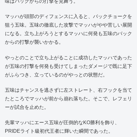
味はバックからの打撃を見舞う。
マッハが頭部のディフェンスに入ると、バックチョークを
狙う五味。五味の徹底した攻撃でマッハがやや苦しい展開
になる。立ち上がろうとするマッハに何発も五味のバック
からの打撃が襲いかかる。
やっとのことで立ち上がることに成功したマッハであった
が五味の打撃を何発も受けてしまったダメージで既に足下
がふらつき、立っているのがやっとの状態だ。
五味はチャンスを逃さずに左ストレート、右フックを当て
たところでマッハが前から崩れ落ちた。そこで、レフェリ
ーが試合を止めた。
先輩マッハにエース五味が圧倒的なKO勝利を飾り、
PRIDEライト級初代王者に輝いた瞬間であった。