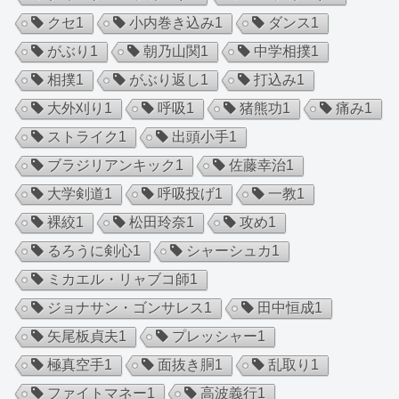
クセ
1
小内巻き込み
1
ダンス
1
がぶり
1
朝乃山関
1
中学相撲
1
相撲
1
がぶり返し
1
打込み
1
大外刈り
1
呼吸
1
猪熊功
1
痛み
1
ストライク
1
出頭小手
1
ブラジリアンキック
1
佐藤幸治
1
大学剣道
1
呼吸投げ
1
一教
1
裸絞
1
松田玲奈
1
攻め
1
るろうに剣心
1
シャーシュカ
1
ミカエル・リャブコ師
1
ジョナサン・ゴンサレス
1
田中恒成
1
矢尾板貞夫
1
プレッシャー
1
極真空手
1
面抜き胴
1
乱取り
1
ファイトマネー
1
高波義行
1