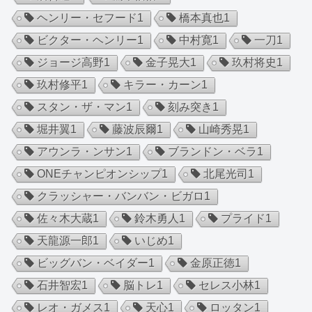
ヘンリー・セフード
1
橋本真也
1
ビクター・ヘンリー
1
中村寛
1
一刀
1
ジョージ高野
1
金子晃大
1
玖村将史
1
玖村修平
1
キラー・カーン
1
スタン・ザ・マン
1
刻み突き
1
堀井翼
1
藤波辰爾
1
山崎秀晃
1
アウンラ・ンサン
1
ブランドン・ベラ
1
ONEチャンピオンシップ
1
北尾光司
1
クラッシャー・バンバン・ビガロ
1
佐々木大蔵
1
鈴木勇人
1
プライド
1
天龍源一郎
1
いじめ
1
ビッグバン・ベイダー
1
金原正徳
1
石井智宏
1
脳トレ
1
セレス小林
1
レオ・ガメス
1
天心
1
ロッタン
1