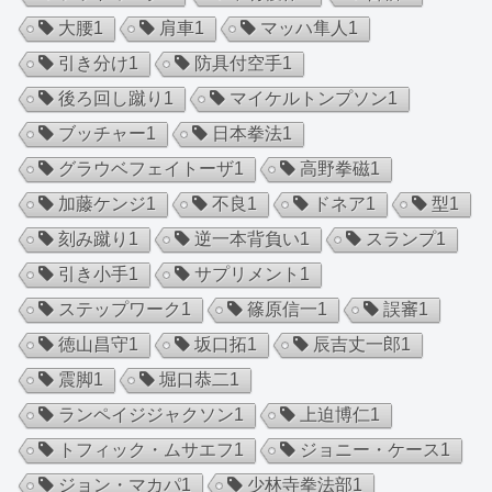
大腰
1
肩車
1
マッハ隼人
1
引き分け
1
防具付空手
1
後ろ回し蹴り
1
マイケルトンプソン
1
ブッチャー
1
日本拳法
1
グラウベフェイトーザ
1
高野拳磁
1
加藤ケンジ
1
不良
1
ドネア
1
型
1
刻み蹴り
1
逆一本背負い
1
スランプ
1
引き小手
1
サプリメント
1
ステップワーク
1
篠原信一
1
誤審
1
徳山昌守
1
坂口拓
1
辰吉丈一郎
1
震脚
1
堀口恭二
1
ランペイジジャクソン
1
上迫博仁
1
トフィック・ムサエフ
1
ジョニー・ケース
1
ジョン・マカパ
1
少林寺拳法部
1