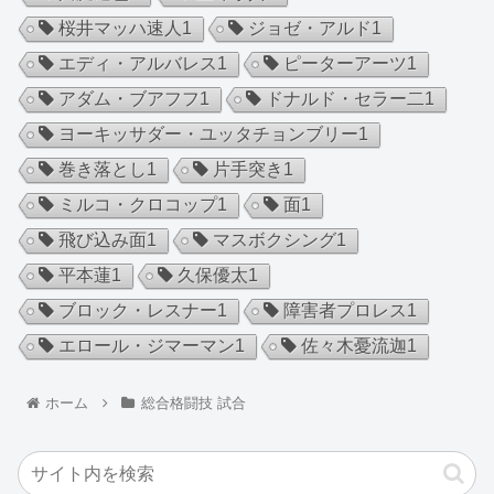
桜井マッハ速人
1
ジョゼ・アルド
1
エディ・アルバレス
1
ピーターアーツ
1
アダム・ブアフフ
1
ドナルド・セラー二
1
ヨーキッサダー・ユッタチョンブリー
1
巻き落とし
1
片手突き
1
ミルコ・クロコップ
1
面
1
飛び込み面
1
マスボクシング
1
平本蓮
1
久保優太
1
ブロック・レスナー
1
障害者プロレス
1
エロール・ジマーマン
1
佐々木憂流迦
1
ホーム
総合格闘技 試合