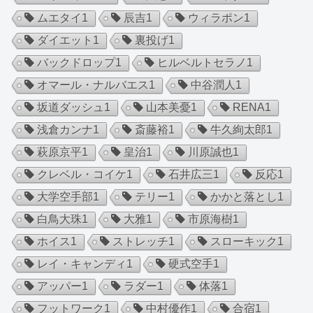
ムエタイ
1
辰吉
1
ウィラポン
1
ダイエット
1
裏投げ
1
バックドロップ
1
ヒルベルトセラノ
1
オマール・ナルバエス
1
中谷潤人
1
坂道ダッシュ
1
山本美憂
1
RENA
1
浅倉カンナ
1
斎藤裕
1
牛久絢太郎
1
萩原京平
1
皇治
1
川原誠也
1
クレベル・コイケ
1
石井広三
1
反応
1
大学空手部
1
テリー
1
かかと落とし
1
白鳥大珠
1
大雅
1
市原海樹
1
ホイス
1
ストレッチ
1
スローキック
1
レイ・キャンディ
1
硬式空手
1
アッパー
1
ラダー
1
体落
1
フットワーク
1
中村優作
1
合宿
1