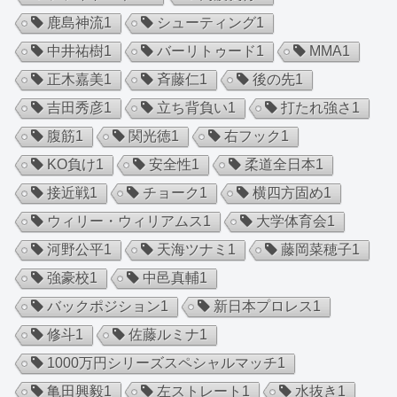
鹿島神流
1
シューティング
1
中井祐樹
1
バーリトゥード
1
MMA
1
正木嘉美
1
斉藤仁
1
後の先
1
吉田秀彦
1
立ち背負い
1
打たれ強さ
1
腹筋
1
関光徳
1
右フック
1
KO負け
1
安全性
1
柔道全日本
1
接近戦
1
チョーク
1
横四方固め
1
ウィリー・ウィリアムス
1
大学体育会
1
河野公平
1
天海ツナミ
1
藤岡菜穂子
1
強豪校
1
中邑真輔
1
バックポジション
1
新日本プロレス
1
修斗
1
佐藤ルミナ
1
1000万円シリーズスペシャルマッチ
1
亀田興毅
1
左ストレート
1
水抜き
1