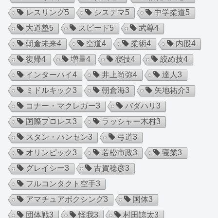
レスリング
5
システマ
5
中学柔道
5
大道塾
5
スピード
5
武尊
4
朝倉未来
4
空道
4
柔術
4
内股
4
復帰
4
増量
4
寝技
4
絞め技
4
インターハイ
4
井上尚弥
4
達人
3
ミドルキック
3
朝倉海
3
矢地祐介
3
コナー・マクレガー
3
バダハリ
3
国際プロレス
3
ラッシャー木村
3
スタン・ハンセン
3
弓道
3
オリンピック
3
若松市政
3
寝業
3
グレイシー
3
古賀稔彦
3
フルコンタクト空手
3
アマチュアボクシング
3
国体
3
団体戦
3
怪我
3
村田諒太
3