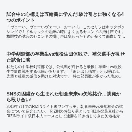
ら、ボクシングを辞めてしまったり、ボクシングを...
試合中の心構えは五輪書に学んだ!駆け引きに強くなる4
つのポイント
「ヴェーい、ヴェーいヴェーい、おーい!!」 このセリフはキックボク
シングでミドルキックの応酬の時によくあるセコンドの掛け声です。
格闘技の試合のセコンドの掛け声は変わったものが多くて面白いです
よね。 フルコンタクト系空手の試合だと...
中学剣道部の卒業生vs現役生団体戦で、補欠選手が見せ
た試合に涙
私たちの中学校剣道部では、公式戦が終わると最後に卒業生vs現役
生で紅白戦をする伝統があります。 「追い出し稽古」とも呼ばれ、
先輩と後輩の威信を懸けた対決です。 特に部員数が多かった私の世
代は、レギュラーに選ばれる者がいれば選ばれ...
SNSの因縁から生まれた朝倉未来vs矢地祐介…挑発か
ら殴り合い!
2019年7月でのRIZINライト級ワンマッチ。朝倉未来vs矢地祐介の試
合について紹介したい。 RIZINのお祭り男としてRIZIN発足直後から
RIZINライト級日本人エースとして連勝を叩き出してきた矢地祐介だ
ったが、前年初黒星に喫し...