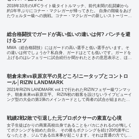
2018年10月のUFCライト級タイトルマッチ、前代未聞の乱闘劇から
約1年半ぶりにコナー・マクレガーが帰ってきた。 自身の階級をあげ
たウェルター級への挑戦。コナー・マクレガーの新しいストーリーが
遂に始まる。 コナー・マクレガー、引退...
総合格闘技でガードが高い低いの違いは何? パンチを避
けるコツ
MMA（総合格闘技）にはガードの高い選手と低い選手がいます。そ
の違いは何でしょうか? 私自身、ガードはとても低いです。ガードを
上げるのはレフェリーに試合続行か聞かれたときの意思表示と、ほん
とに負けそうな時くらいでしょうか。 この...
朝倉未来vs萩原京平の見どころ!ニータップとコントロ
ール│RIZIN LANDMARK
2021年RIZIN LANDMARK vol.1で行われたRIZINフェザー級ワンマッ
チ。朝倉未来vs萩原京平。 RIZIN初の観客を設けないライブビューイ
ング型の大会の第1弾のメインカードとして両者の試合が組まれた。
RIZIN...
戦績2戦2敗で引退した元プロボクサーの素直な心境
女子生徒ばかりの商業高校出身であることをバカにされるのが悔しく
てボクシングを始めた自分。 その後もボクシングを続け20代後半に
なったとき、ジムである出来事が起こります。それは普通の方でした