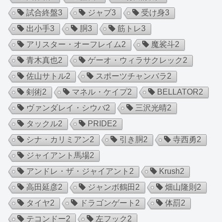
試合終盤
3
ジャブ
3
受け身
3
出小手
3
胴
3
筋トレ
3
アリスター・オーフレイム
2
魔裟斗
2
青木真也
2
ゲーオ・ウィラサクレック
2
佐山サトル
2
スポーツチャンバラ
2
剣術
2
マネル・ケイプ
2
BELLATOR
2
ヴァンダレイ・シウバ
2
三沢光晴
2
タックル
2
PRIDE
2
シナ・カリミアン
2
引き胴
2
寺西勇
2
ジャイアント馬場
2
アンドレ・ザ・ジャイアント
2
Krush
2
高田延彦
2
ジャンボ鶴田
2
畑山隆則
2
タイヤ
2
ドラゴンゲート
2
体罰
2
テコンドー
2
左フック
2