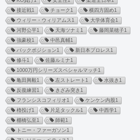
KO負け
1
安全性
1
柔道全日本
1
接近戦
1
チョーク
1
横四方固め
1
ウィリー・ウィリアムス
1
大学体育会
1
河野公平
1
天海ツナミ
1
藤岡菜穂子
1
強豪校
1
中邑真輔
1
バックポジション
1
新日本プロレス
1
修斗
1
佐藤ルミナ
1
1000万円シリーズスペシャルマッチ
1
亀田興毅
1
左ストレート
1
水抜き
1
反復練習
1
きざみ突き
1
フランシスコフィリオ
1
ケンケン内股
1
櫓投げ
1
片足タックル
1
中西学
1
棚橋弘至
1
師範
1
トニー・ファーガソン
1