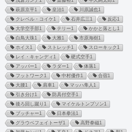
浅倉カンナ
1
斎藤裕
1
牛久絢太郎
1
萩原京平
1
皇治
1
川原誠也
1
クレベル・コイケ
1
石井広三
1
反応
1
大学空手部
1
テリー
1
かかと落とし
1
白鳥大珠
1
大雅
1
市原海樹
1
ホイス
1
ストレッチ
1
スローキック
1
レイ・キャンディ
1
硬式空手
1
アッパー
1
ラダー
1
体落
1
フットワーク
1
中村優作
1
合宿
1
大腰
1
肩車
1
マッハ隼人
1
引き分け
1
防具付空手
1
後ろ回し蹴り
1
マイケルトンプソン
1
ブッチャー
1
日本拳法
1
グラウベフェイトーザ
1
高野拳磁
1