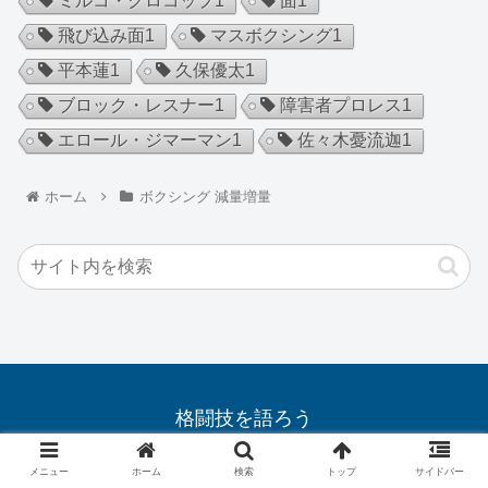
ミルコ・クロコップ
1
面
1
飛び込み面
1
マスボクシング
1
平本蓮
1
久保優太
1
ブロック・レスナー
1
障害者プロレス
1
エロール・ジマーマン
1
佐々木憂流迦
1
ホーム
ボクシング 減量増量
格闘技を語ろう
© 2019 格闘技を語ろう.
メニュー
ホーム
検索
トップ
サイドバー