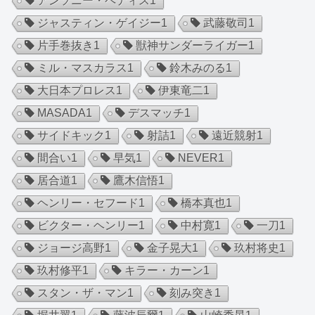
アンソニー・ペティス
1
ジャスティン・ゲイジー
1
武藤敬司
1
片手巻抜き
1
獣神サンダーライガー
1
ミル・マスカラス
1
鈴木みのる
1
大日本プロレス
1
伊東竜二
1
MASADA
1
デスマッチ
1
サイドキック
1
射詰
1
遠近競射
1
間合い
1
早気
1
NEVER
1
居合道
1
鷹木信悟
1
ヘンリー・セフード
1
橋本真也
1
ビクター・ヘンリー
1
中村寛
1
一刀
1
ジョージ高野
1
金子晃大
1
玖村将史
1
玖村修平
1
キラー・カーン
1
スタン・ザ・マン
1
刻み突き
1