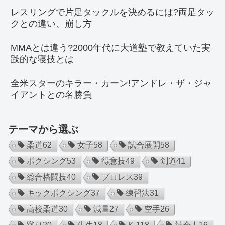
レスリングで片足タックルを決めるには?両足タッ
クとの違い、崩し方
MMAとは違う?2000年代に大道塾で教えていた実
践的な寝技とは
全米スターのキラー・カーン!アンドレ・ザ・ジャ
イアントとの名勝負
テーマから選ぶ
柔道
62
女子
58
試合展開
58
ボクシング
53
得意技
49
剣道
41
総合格闘技
40
プロレス
39
キックボクシング
37
練習法
31
高校柔道
30
減量
27
空手
26