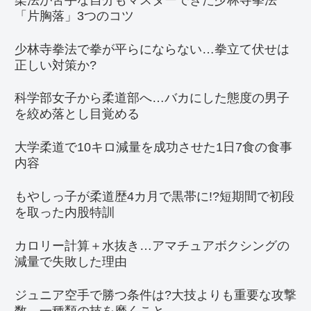
「片胸落」3つのコツ
少林寺拳法で拳が平らにならない…拳立て伏せは
正しい対策か?
科学部女子から柔道部へ…バカにした態度の男子
を絞め落とし目覚める
大学柔道で10キロ減量を成功させた1日7食の食事
内容
もやしっ子が柔道歴4カ月で黒帯に!?短期間で初段
を取った内股特訓
カロリー計算＋水抜き…アマチュアボクシングの
減量で失敗した理由
ジュニア空手で勝つ条件は?大技よりも重要な攻撃
数、一種類の技を磨くこと