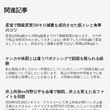
関連記事
柔道で階級変更!20キロ減量を成功させた筋トレと食事
のコツ
柔道は60kg級から100kg超級までの７階級制度があります。 その中
で私は当時167cmと決して大きくはない身長でしたが81kg級で柔道
をしていました。試合がなく減量が必要ではない時期は93kgあり、
かなりタンク系のガッチリした体型...
ケンカや体罰とは違う!?ボクシングで顔面を殴られる経
験
私が高校入学してから一年間ほどしていたボクシングで顔面を殴られ
た経験について話したいと思います。 私は小学校や中学校までに友
人や先輩と喧嘩したことがあります。 小学校の決闘ごっこ 小学生の
頃、ケンカの攻撃手段といえば背中や頭を叩く...
井上尚弥vs河野公平を会場で観戦…井上を変えた名ファ
イトを回想
2019年5月19日イギリス・グラスゴーにて井上尚弥がIBFバンダム級
王者のエマヌエル・ロドリゲスを2RTKOで圧倒したニュースは世界