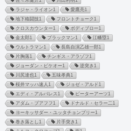
佐々木健介
1
川田利明
1
ラジャ・ライオン
1
愛鷹亮
1
地下格闘技
1
フロントチョーク
1
クロスカウンター
1
ボディブロー
1
金太郎
1
ブラックマン
1
江幡塁
1
ウルトラマン
1
長島自演乙雄一郎
1
片胸落
1
チンギス・アラゾフ
1
ジョーダン・ピケオー
1
逆突き
1
川尻達也
1
五味孝典
1
桜井マッハ速人
1
ジョゼ・アルド
1
エディ・アルバレス
1
ピーターアーツ
1
アダム・ブアフフ
1
ドナルド・セラー二
1
ヨーキッサダー・ユッタチョンブリー
1
巻き落とし
1
片手突き
1