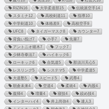
蹴り
20
先生
18
K-1
18
社会人
16
RIZIN
16
大学柔道部
15
伝統派空手
14
スタミナ
12
高校剣道
11
指導
10
中学剣道
10
体格差
9
高校空手
9
UFC
8
タイガーマスク
8
カウンター
7
背負い投げ
7
小手
7
先輩
7
アントニオ猪木
7
フック
7
少林寺拳法
7
ハイキック
6
ローキック
6
合気道
5
那須川天心
5
レスリング
5
システマ
5
中学柔道
5
大道塾
5
スピード
5
武尊
4
朝倉未来
4
空道
4
柔術
4
内股
4
復帰
4
増量
4
寝技
4
絞め技
4
インターハイ
4
井上尚弥
4
達人
3