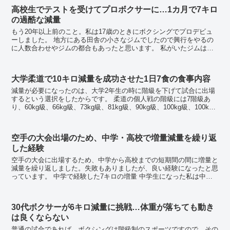
高校生でテストを受けてプロボクサーに…1カ月で7キロ
の過酷な減量
もう20年以上前のこと。私は17歳のときにボクシングでプロデビュ
ーしました。 地方にある田舎の小さなジムでしたので興行をやるの
に人数合わせやジムの都合もあったと思います。 私がいたジムは日
本ランカーが1人、A級ライセンス2人、B...
大学柔道で10キロ減量を成功させた1日7食の食事内容
減量が必要になったのは、大学2年生の時に階級を下げて試合に出場
するという選択をしたからです。 柔道の個人戦の階級には7階級あ
り、60kg級、66kg級、73kg級、81kg級、90kg級、100kg級、100kg
超級となっています。 ...
空手の大会出場のため、中学・高校で増量減量を繰り返
した経験
空手の大会に出場するため、中学から高校までの短期間の間に増量と
減量を繰り返しました。失敗もありましたが、良い経験になったと思
っています。 中学で経験した7キロの増量 中学生になった私は中学
一年生から中学二年生にかけて成長期を迎えたことも...
30代ボクサーが6キロ減量に挑戦…体重が落ちても動き
は良くならない
普通の試合であれば、ボクシングは階級制のスポーツですので、その