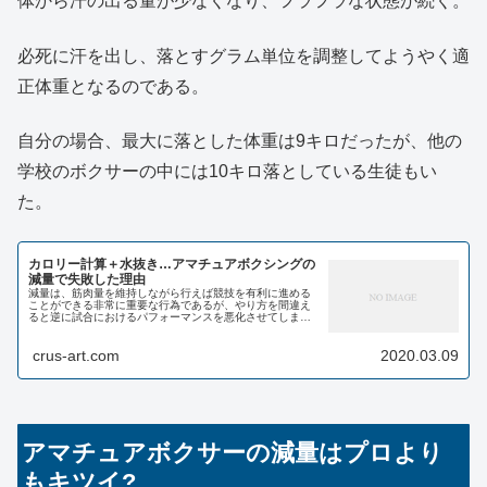
体から汗の出る量が少なくなり、フラフラな状態が続く。
必死に汗を出し、落とすグラム単位を調整してようやく適
正体重となるのである。
自分の場合、最大に落とした体重は9キロだったが、他の
学校のボクサーの中には10キロ落としている生徒もい
た。
カロリー計算＋水抜き…アマチュアボクシングの
減量で失敗した理由
減量は、筋肉量を維持しながら行えば競技を有利に進める
ことができる非常に重要な行為であるが、やり方を間違え
ると逆に試合におけるパフォーマンスを悪化させてしま
う。 今回は、私の減量失敗談について書かせていただこう
と思う。 アマチュアボク...
crus-art.com
2020.03.09
アマチュアボクサーの減量はプロより
もキツイ?