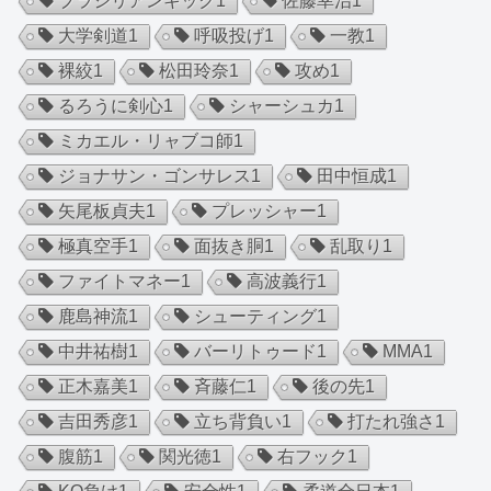
ブラジリアンキック
1
佐藤幸治
1
大学剣道
1
呼吸投げ
1
一教
1
裸絞
1
松田玲奈
1
攻め
1
るろうに剣心
1
シャーシュカ
1
ミカエル・リャブコ師
1
ジョナサン・ゴンサレス
1
田中恒成
1
矢尾板貞夫
1
プレッシャー
1
極真空手
1
面抜き胴
1
乱取り
1
ファイトマネー
1
高波義行
1
鹿島神流
1
シューティング
1
中井祐樹
1
バーリトゥード
1
MMA
1
正木嘉美
1
斉藤仁
1
後の先
1
吉田秀彦
1
立ち背負い
1
打たれ強さ
1
腹筋
1
関光徳
1
右フック
1