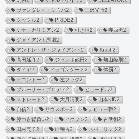
剣術
2
マネル・ケイプ
2
BELLATOR
2
ヴァンダレイ・シウバ
2
三沢光晴
2
タックル
2
PRIDE
2
シナ・カリミアン
2
引き胴
2
寺西勇
2
ジャイアント馬場
2
アンドレ・ザ・ジャイアント
2
Krush
2
高田延彦
2
ジャンボ鶴田
2
畑山隆則
2
タイヤ
2
ドラゴンゲート
2
体罰
2
テコンドー
2
左フック
2
ブルーザー・ブロディ
2
ヒョードル
2
ストレート
2
大月晴明
2
山本KID
2
自信
2
サウスポー
2
デビュー戦
2
膝つき背負い
2
ヒクソン
2
古武術
2
田村亮子
2
出稽古
2
スパーリング
2