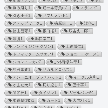
加藤ケンジ
1
不良
1
ドネア
1
型
1
刻み蹴り
1
逆一本背負い
1
スランプ
1
引き小手
1
サプリメント
1
ステップワーク
1
篠原信一
1
誤審
1
徳山昌守
1
坂口拓
1
辰吉丈一郎
1
震脚
1
堀口恭二
1
ランペイジジャクソン
1
上迫博仁
1
トフィック・ムサエフ
1
ジョニー・ケース
1
ジョン・マカパ
1
少林寺拳法部
1
昇段審査
1
リカルドロペス
1
アントニオ・プラチバット
1
イーグル京和
1
かませ犬
1
切り返し
1
巴十字
1
関節技
1
タイソン
1
ガゼルパンチ
1
柔道整復師
1
ガード
1
大内刈り
1