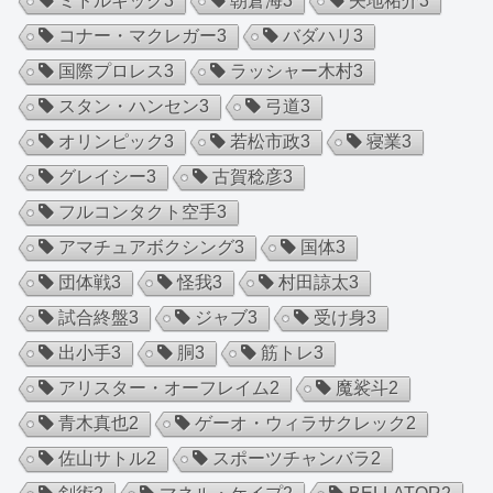
ミドルキック
3
朝倉海
3
矢地祐介
3
コナー・マクレガー
3
バダハリ
3
国際プロレス
3
ラッシャー木村
3
スタン・ハンセン
3
弓道
3
オリンピック
3
若松市政
3
寝業
3
グレイシー
3
古賀稔彦
3
フルコンタクト空手
3
アマチュアボクシング
3
国体
3
団体戦
3
怪我
3
村田諒太
3
試合終盤
3
ジャブ
3
受け身
3
出小手
3
胴
3
筋トレ
3
アリスター・オーフレイム
2
魔裟斗
2
青木真也
2
ゲーオ・ウィラサクレック
2
佐山サトル
2
スポーツチャンバラ
2