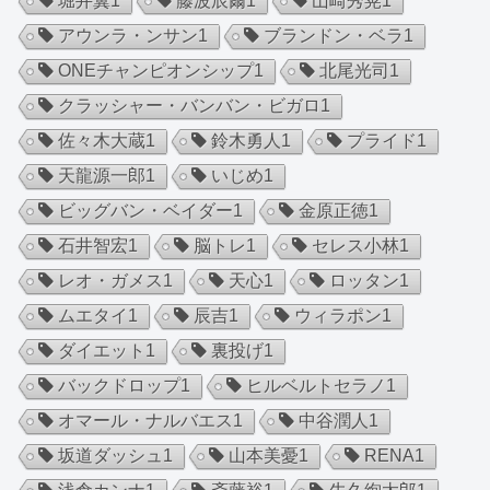
堀井翼
1
藤波辰爾
1
山崎秀晃
1
アウンラ・ンサン
1
ブランドン・ベラ
1
ONEチャンピオンシップ
1
北尾光司
1
クラッシャー・バンバン・ビガロ
1
佐々木大蔵
1
鈴木勇人
1
プライド
1
天龍源一郎
1
いじめ
1
ビッグバン・ベイダー
1
金原正徳
1
石井智宏
1
脳トレ
1
セレス小林
1
レオ・ガメス
1
天心
1
ロッタン
1
ムエタイ
1
辰吉
1
ウィラポン
1
ダイエット
1
裏投げ
1
バックドロップ
1
ヒルベルトセラノ
1
オマール・ナルバエス
1
中谷潤人
1
坂道ダッシュ
1
山本美憂
1
RENA
1