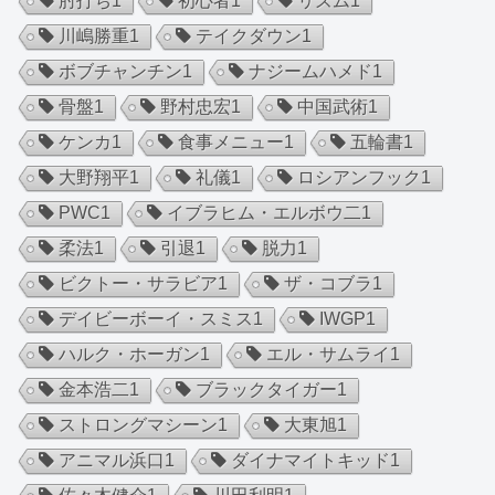
肘打ち
1
初心者
1
リズム
1
川嶋勝重
1
テイクダウン
1
ボブチャンチン
1
ナジームハメド
1
骨盤
1
野村忠宏
1
中国武術
1
ケンカ
1
食事メニュー
1
五輪書
1
大野翔平
1
礼儀
1
ロシアンフック
1
PWC
1
イブラヒム・エルボウ二
1
柔法
1
引退
1
脱力
1
ビクトー・サラビア
1
ザ・コブラ
1
デイビーボーイ・スミス
1
IWGP
1
ハルク・ホーガン
1
エル・サムライ
1
金本浩二
1
ブラックタイガー
1
ストロングマシーン
1
大東旭
1
アニマル浜口
1
ダイナマイトキッド
1