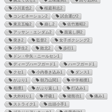
腕立て伏せ
2
五味隆典
2
回り込み
2
小川直也
2
桜庭和志
2
コンビネーション
2
試合運び
2
東京五輪
2
崩し
2
佐竹雅昭
2
アッサン・エンダム
2
面返し胴
2
突き
2
監督
2
女子ボクシング
2
小学生
2
敗北
2
歩行
1
ドン・中矢・ニールセン
1
ディープハーフガード
1
ハーフガード
1
クセ
1
小内巻き込み
1
ダンス
1
がぶり
1
朝乃山関
1
中学相撲
1
相撲
1
がぶり返し
1
打込み
1
大外刈り
1
呼吸
1
猪熊功
1
痛み
1
ストライク
1
出頭小手
1