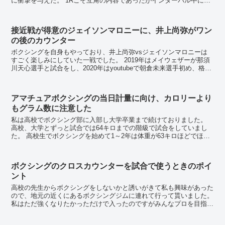
に衝撃を与えた。 1Rこそ互角の内容であったがインターバル中に頭
の中を整理し、2Rが始まるとすでに自...
接近戦が得意のジェイソンマロニーに、井上尚弥がワン
の後のカウンター
ボクシングを自身もやっており、井上尚弥vsジェイソンマロニーは
すごく楽しみにしていた一戦でした。 2019年はメイウェザーが那須
川天心選手と試合をし、2020年はyoutubeで朝倉未来選手初め、格闘
家の方が多数活躍した時期で格闘技会...
アマチュアボクシングの当日計量に向け、カロリーより
もグラム数に注意した
私は高校でボクシング部に入部し大学卒業まで続けておりました。
高校、大学とずっと試合では64キロまでの階級で試合をしていまし
た。 高校生でボクシングを始めて1～2年は体重が63キロほどでほと
んど減量はありませんでしたが、高校の後...
ボクシングのクロスカウンターを試合で使うときのポイ
ント
高校の先生からボクシングをしないかと誘いがきて私も興味があった
ので、地元の近くにあるボクシングジムに連れて行って貰いました。
私はただ強くなりたかっただけで入ったのですがみんなプロを目指し
てものすごくストイックに練習している人ばかりで...