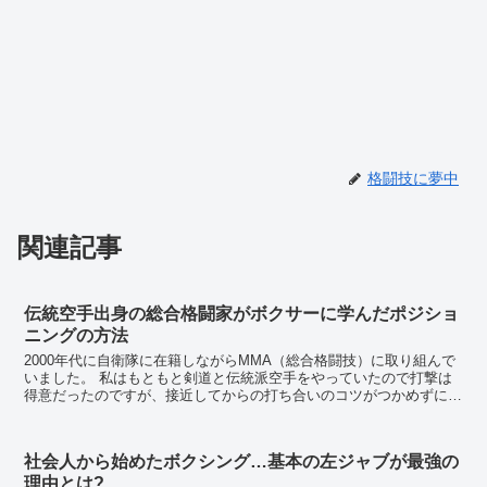
格闘技に夢中
関連記事
伝統空手出身の総合格闘家がボクサーに学んだポジショ
ニングの方法
2000年代に自衛隊に在籍しながらMMA（総合格闘技）に取り組んで
いました。 私はもともと剣道と伝統派空手をやっていたので打撃は
得意だったのですが、接近してからの打ち合いのコツがつかめずにい
ました。 剣道も伝統派空手もサイドステ...
社会人から始めたボクシング…基本の左ジャブが最強の
理由とは?