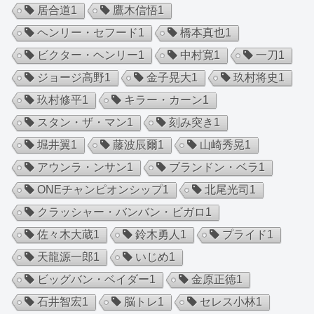
居合道
1
鷹木信悟
1
ヘンリー・セフード
1
橋本真也
1
ビクター・ヘンリー
1
中村寛
1
一刀
1
ジョージ高野
1
金子晃大
1
玖村将史
1
玖村修平
1
キラー・カーン
1
スタン・ザ・マン
1
刻み突き
1
堀井翼
1
藤波辰爾
1
山崎秀晃
1
アウンラ・ンサン
1
ブランドン・ベラ
1
ONEチャンピオンシップ
1
北尾光司
1
クラッシャー・バンバン・ビガロ
1
佐々木大蔵
1
鈴木勇人
1
プライド
1
天龍源一郎
1
いじめ
1
ビッグバン・ベイダー
1
金原正徳
1
石井智宏
1
脳トレ
1
セレス小林
1