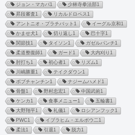
ジョン・マカパ
1
少林寺拳法部
1
昇段審査
1
リカルドロペス
1
アントニオ・プラチバット
1
イーグル京和
1
かませ犬
1
切り返し
1
巴十字
1
関節技
1
タイソン
1
ガゼルパンチ
1
柔道整復師
1
ガード
1
大内刈り
1
肘打ち
1
初心者
1
リズム
1
川嶋勝重
1
テイクダウン
1
ボブチャンチン
1
ナジームハメド
1
骨盤
1
野村忠宏
1
中国武術
1
ケンカ
1
食事メニュー
1
五輪書
1
大野翔平
1
礼儀
1
ロシアンフック
1
PWC
1
イブラヒム・エルボウ二
1
柔法
1
引退
1
脱力
1