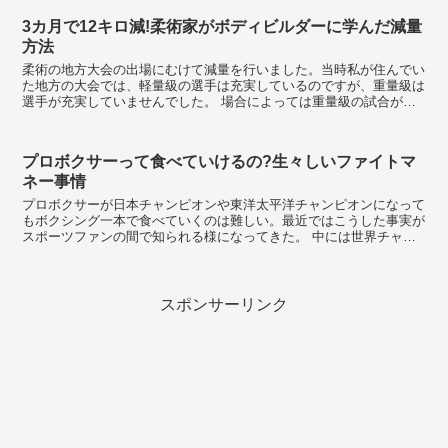
3カ月で12キロ減!柔術家がボディビルダーに学んだ減量
方法
柔術の地方大会の出場にむけて減量を行いました。当時私が住んでい
た地方の大会では、軽量級の選手は充実しているのですが、重量級は
選手が充実していませんでした。 場合によっては重量級の試合が無
くなってしまう可能性があるため減量が必要でした。...
プロボクサーって食べていけるの?生々しいファイトマ
ネー事情
プロボクサーが日本チャンピオンや東洋太平洋チャンピオンになって
もボクシング一本で食べていくのは難しい。最近ではこうした事実が
スポーツファンの間で知られる様になってきた。 中には世界チャン
ピオンでも油断できない程のマイナーぶりである。モ...
スポンサーリンク