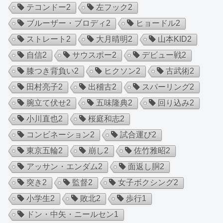
テコンドー
2
左フック
2
ブルーザー・ブロディ
2
ヒョードル
2
ストレート
2
大月晴明
2
山本KID
2
自信
2
サウスポー
2
デビュー戦
2
膝つき背負い
2
ヒクソン
2
古武術
2
田村亮子
2
出稽古
2
スパーリング
2
腕立て伏せ
2
五味隆典
2
回り込み
2
小川直也
2
桜庭和志
2
コンビネーション
2
試合運び
2
東京五輪
2
崩し
2
佐竹雅昭
2
アッサン・エンダム
2
面返し胴
2
突き
2
監督
2
女子ボクシング
2
小学生
2
敗北
2
歩行
1
ドン・中矢・ニールセン
1