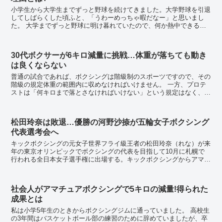
小学生から大学生までずっと野球を続けてきました。大学野球を引退
してしばらくした頃ふと、「うわーめっちゃ暇だなー」と思いまし
た。 大学までずっと野球に明け暮れていたので、何か熱中できるも
のがないのが、すごく不自然な感じがしていました。 ...
30代ボクサーが6キロ減量に挑戦…体重が落ちても動き
は良くならない
普通の試合であれば、ボクシングは階級制のスポーツですので、その
階級の規定体重の範囲内に収めなければいけません。 一方、プロテ
ストは「何キロまで落とさなければいけない」という規定はなく、当
日体重こそ測りますが、体重の近い受験者同士をスパ...
松田玲奈は敗退…優勝の河野沙捺が五輪女子ボクシング
代表選考会へ
キックボクシングの元女子世界フライ級王者の松田玲奈（れな）が来
年の東京オリンピックでボクシングの代表を目指して10月に札幌で
行われる全日本女子選手権に出場する。キックボクシングからアマチ
ュアボクシングへの転向者は男女を通じて初めてだ。 ...
社会人がアマチュアボクシングで5キロの減量!得られた
成果とは
私は小学5年生のときからボクシングジムに通っていました。 高校生
の3年間はバスケットボール部の練習のために辞めていましたが、卒