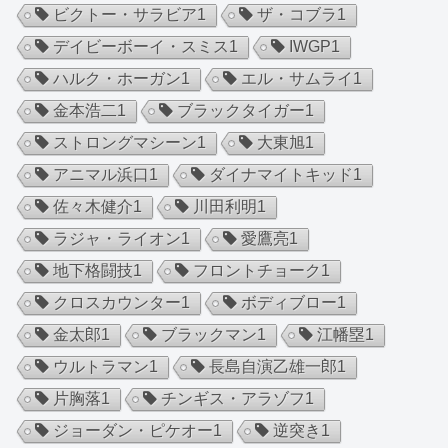
ビクトー・サラビア
1
ザ・コブラ
1
デイビーボーイ・スミス
1
IWGP
1
ハルク・ホーガン
1
エル・サムライ
1
金本浩二
1
ブラックタイガー
1
ストロングマシーン
1
大東旭
1
アニマル浜口
1
ダイナマイトキッド
1
佐々木健介
1
川田利明
1
ラジャ・ライオン
1
愛鷹亮
1
地下格闘技
1
フロントチョーク
1
クロスカウンター
1
ボディブロー
1
金太郎
1
ブラックマン
1
江幡塁
1
ウルトラマン
1
長島自演乙雄一郎
1
片胸落
1
チンギス・アラゾフ
1
ジョーダン・ピケオー
1
逆突き
1