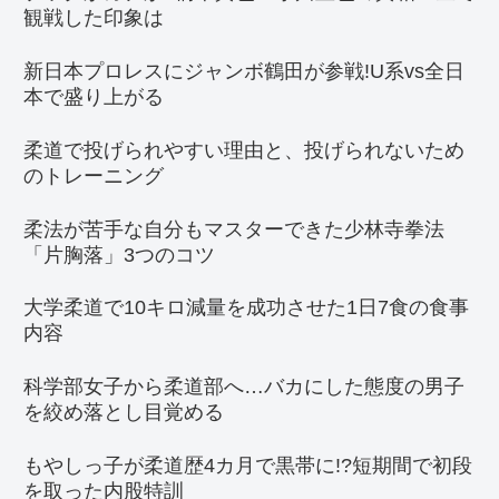
観戦した印象は
新日本プロレスにジャンボ鶴田が参戦!U系vs全日
本で盛り上がる
柔道で投げられやすい理由と、投げられないため
のトレーニング
柔法が苦手な自分もマスターできた少林寺拳法
「片胸落」3つのコツ
大学柔道で10キロ減量を成功させた1日7食の食事
内容
科学部女子から柔道部へ…バカにした態度の男子
を絞め落とし目覚める
もやしっ子が柔道歴4カ月で黒帯に!?短期間で初段
を取った内股特訓