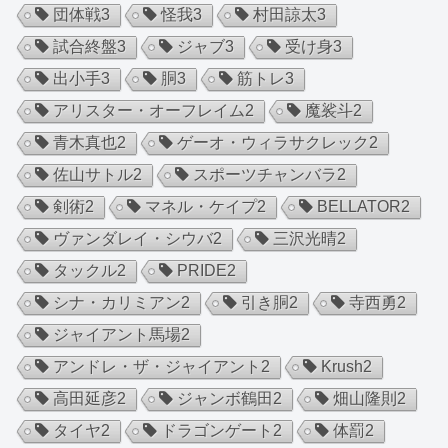
団体戦
3
怪我
3
村田諒太
3
試合終盤
3
ジャブ
3
受け身
3
出小手
3
胴
3
筋トレ
3
アリスター・オーフレイム
2
魔裟斗
2
青木真也
2
ゲーオ・ウィラサクレック
2
佐山サトル
2
スポーツチャンバラ
2
剣術
2
マネル・ケイプ
2
BELLATOR
2
ヴァンダレイ・シウバ
2
三沢光晴
2
タックル
2
PRIDE
2
シナ・カリミアン
2
引き胴
2
寺西勇
2
ジャイアント馬場
2
アンドレ・ザ・ジャイアント
2
Krush
2
高田延彦
2
ジャンボ鶴田
2
畑山隆則
2
タイヤ
2
ドラゴンゲート
2
体罰
2