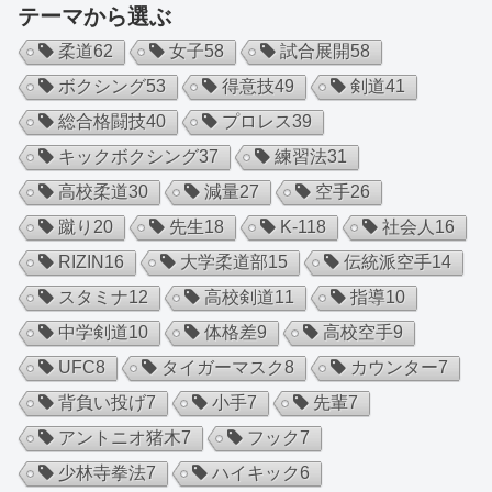
テーマから選ぶ
柔道
62
女子
58
試合展開
58
ボクシング
53
得意技
49
剣道
41
総合格闘技
40
プロレス
39
キックボクシング
37
練習法
31
高校柔道
30
減量
27
空手
26
蹴り
20
先生
18
K-1
18
社会人
16
RIZIN
16
大学柔道部
15
伝統派空手
14
スタミナ
12
高校剣道
11
指導
10
中学剣道
10
体格差
9
高校空手
9
UFC
8
タイガーマスク
8
カウンター
7
背負い投げ
7
小手
7
先輩
7
アントニオ猪木
7
フック
7
少林寺拳法
7
ハイキック
6