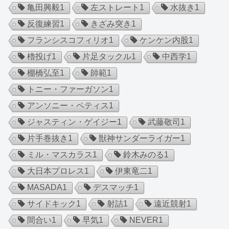
亀田興毅
1
左ストレート
1
水抜き
1
反復練習
1
きざみ突き
1
フランシスコフィリオ
1
ケンケン内股
1
櫓投げ
1
片足タックル
1
中西学
1
棚橋弘至
1
師範
1
トニー・ファーガソン
1
アンソニー・ペティス
1
ジャスティン・ゲイジー
1
武藤敬司
1
片手巻抜き
1
獣神サンダーライガー
1
ミル・マスカラス
1
鈴木みのる
1
大日本プロレス
1
伊東竜二
1
MASADA
1
デスマッチ
1
サイドキック
1
射詰
1
遠近競射
1
間合い
1
早気
1
NEVER
1