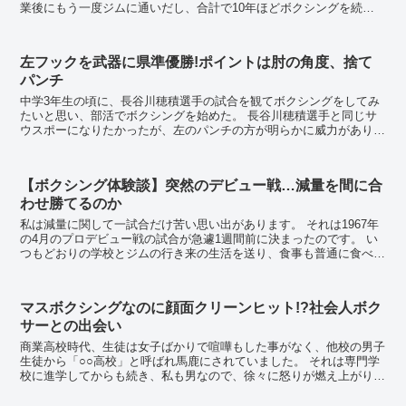
業後にもう一度ジムに通いだし、合計で10年ほどボクシングを続け
ていました。 練習ではスパーリングは行わ...
左フックを武器に県準優勝!ポイントは肘の角度、捨て
パンチ
中学3年生の頃に、長谷川穂積選手の試合を観てボクシングをしてみ
たいと思い、部活でボクシングを始めた。 長谷川穂積選手と同じサ
ウスポーになりたかったが、左のパンチの方が明らかに威力があり、
私自身が不器用であった為オーソドックスとなった。...
【ボクシング体験談】突然のデビュー戦…減量を間に合
わせ勝てるのか
私は減量に関して一試合だけ苦い思い出があります。 それは1967年
の4月のプロデビュー戦の試合が急遽1週間前に決まったのです。 い
つもどおりの学校とジムの行き来の生活を送り、食事も普通に食べて
いたのですが、ある日ジムに行くと、マ...
マスボクシングなのに顔面クリーンヒット!?社会人ボク
サーとの出会い
商業高校時代、生徒は女子ばかりで喧嘩もした事がなく、他校の男子
生徒から「○○高校」と呼ばれ馬鹿にされていました。 それは専門学
校に進学してからも続き、私も男なので、徐々に怒りが燃え上がり始
めました。 そして専門学校卒業が近くなる...