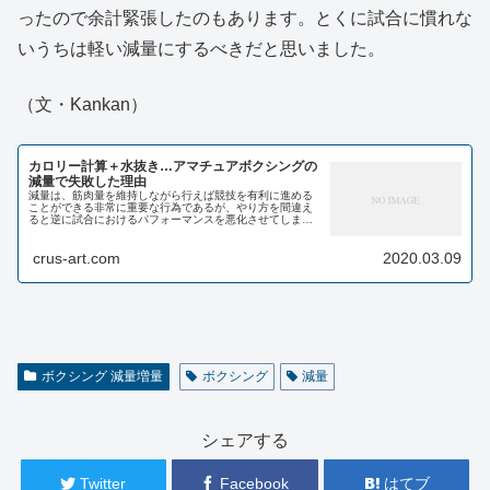
ったので余計緊張したのもあります。とくに試合に慣れな
いうちは軽い減量にするべきだと思いました。
（文・Kankan）
カロリー計算＋水抜き…アマチュアボクシングの
減量で失敗した理由
減量は、筋肉量を維持しながら行えば競技を有利に進める
ことができる非常に重要な行為であるが、やり方を間違え
ると逆に試合におけるパフォーマンスを悪化させてしま
う。 今回は、私の減量失敗談について書かせていただこう
と思う。 アマチュアボク...
crus-art.com
2020.03.09
ボクシング 減量増量
ボクシング
減量
シェアする
Twitter
Facebook
はてブ