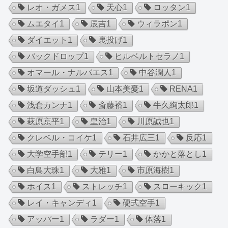
レオ・ガメス
1
天心
1
ロッタン
1
ムエタイ
1
辰吉
1
ウィラポン
1
ダイエット
1
裏投げ
1
バックドロップ
1
ヒルベルトセラノ
1
オマール・ナルバエス
1
中谷潤人
1
坂道ダッシュ
1
山本美憂
1
RENA
1
浅倉カンナ
1
斎藤裕
1
牛久絢太郎
1
萩原京平
1
皇治
1
川原誠也
1
クレベル・コイケ
1
石井広三
1
反応
1
大学空手部
1
テリー
1
かかと落とし
1
白鳥大珠
1
大雅
1
市原海樹
1
ホイス
1
ストレッチ
1
スローキック
1
レイ・キャンディ
1
硬式空手
1
アッパー
1
ラダー
1
体落
1