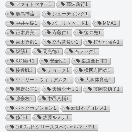
ファイトマネー
1
高波義行
1
鹿島神流
1
シューティング
1
中井祐樹
1
バーリトゥード
1
MMA
1
正木嘉美
1
斉藤仁
1
後の先
1
吉田秀彦
1
立ち背負い
1
打たれ強さ
1
腹筋
1
関光徳
1
右フック
1
KO負け
1
安全性
1
柔道全日本
1
接近戦
1
チョーク
1
横四方固め
1
ウィリー・ウィリアムス
1
大学体育会
1
河野公平
1
天海ツナミ
1
藤岡菜穂子
1
強豪校
1
中邑真輔
1
バックポジション
1
新日本プロレス
1
修斗
1
佐藤ルミナ
1
1000万円シリーズスペシャルマッチ
1