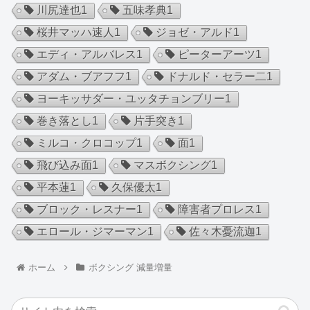
川尻達也
1
五味孝典
1
桜井マッハ速人
1
ジョゼ・アルド
1
エディ・アルバレス
1
ピーターアーツ
1
アダム・ブアフフ
1
ドナルド・セラー二
1
ヨーキッサダー・ユッタチョンブリー
1
巻き落とし
1
片手突き
1
ミルコ・クロコップ
1
面
1
飛び込み面
1
マスボクシング
1
平本蓮
1
久保優太
1
ブロック・レスナー
1
障害者プロレス
1
エロール・ジマーマン
1
佐々木憂流迦
1
ホーム
ボクシング 減量増量