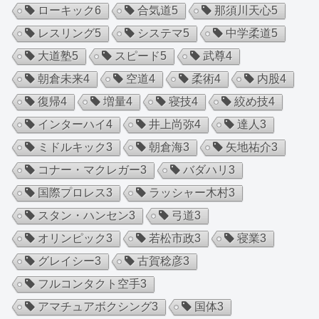
ローキック
6
合気道
5
那須川天心
5
レスリング
5
システマ
5
中学柔道
5
大道塾
5
スピード
5
武尊
4
朝倉未来
4
空道
4
柔術
4
内股
4
復帰
4
増量
4
寝技
4
絞め技
4
インターハイ
4
井上尚弥
4
達人
3
ミドルキック
3
朝倉海
3
矢地祐介
3
コナー・マクレガー
3
バダハリ
3
国際プロレス
3
ラッシャー木村
3
スタン・ハンセン
3
弓道
3
オリンピック
3
若松市政
3
寝業
3
グレイシー
3
古賀稔彦
3
フルコンタクト空手
3
アマチュアボクシング
3
国体
3