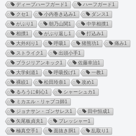
ディープハーフガード
1
ハーフガード
1
クセ
1
小内巻き込み
1
ダンス
1
がぶり
1
朝乃山関
1
中学相撲
1
相撲
1
がぶり返し
1
打込み
1
大外刈り
1
呼吸
1
猪熊功
1
痛み
1
ストライク
1
出頭小手
1
ブラジリアンキック
1
佐藤幸治
1
大学剣道
1
呼吸投げ
1
一教
1
裸絞
1
松田玲奈
1
攻め
1
るろうに剣心
1
シャーシュカ
1
ミカエル・リャブコ師
1
ジョナサン・ゴンサレス
1
田中恒成
1
矢尾板貞夫
1
プレッシャー
1
極真空手
1
面抜き胴
1
乱取り
1