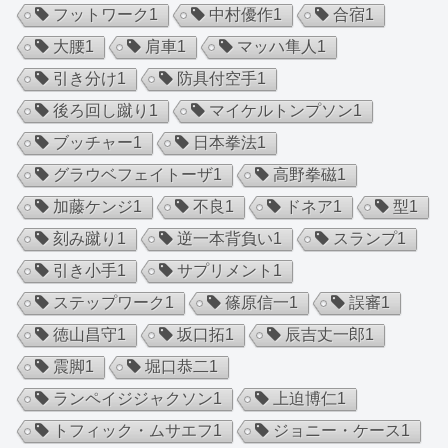
フットワーク
1
中村優作
1
合宿
1
大腰
1
肩車
1
マッハ隼人
1
引き分け
1
防具付空手
1
後ろ回し蹴り
1
マイケルトンプソン
1
ブッチャー
1
日本拳法
1
グラウベフェイトーザ
1
高野拳磁
1
加藤ケンジ
1
不良
1
ドネア
1
型
1
刻み蹴り
1
逆一本背負い
1
スランプ
1
引き小手
1
サプリメント
1
ステップワーク
1
篠原信一
1
誤審
1
徳山昌守
1
坂口拓
1
辰吉丈一郎
1
震脚
1
堀口恭二
1
ランペイジジャクソン
1
上迫博仁
1
トフィック・ムサエフ
1
ジョニー・ケース
1