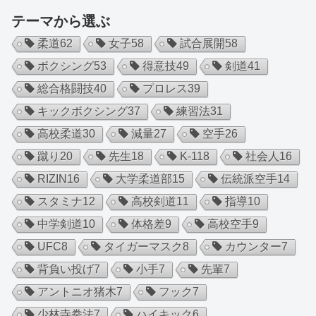
テーマから選ぶ
柔道
62
女子
58
試合展開
58
ボクシング
53
得意技
49
剣道
41
総合格闘技
40
プロレス
39
キックボクシング
37
練習法
31
高校柔道
30
減量
27
空手
26
蹴り
20
先生
18
K-1
18
社会人
16
RIZIN
16
大学柔道部
15
伝統派空手
14
スタミナ
12
高校剣道
11
指導
10
中学剣道
10
体格差
9
高校空手
9
UFC
8
タイガーマスク
8
カウンター
7
背負い投げ
7
小手
7
先輩
7
アントニオ猪木
7
フック
7
少林寺拳法
7
ハイキック
6