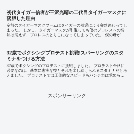
初代タイガー信者が三沢光晴の二代目タイガーマスクに
落胆した理由
空前のタイガーマスクブームはタイガーの引退により突然終わってし
まった。 しかし、タイガーマスクが引退しても僕のプロレスへの情
熱は消えず、プロレスのとりこになってしまっていた。 僕の母が亡
くなった。高校1年の6月である。母は僕が初...
32歳でボクシングプロテスト挑戦!スパーリングのスタ
ミナをつける方法
32歳でボクシングのプロテストに挑戦しました。 プロテスト合格に
必要なのは、基本に忠実な技とそれを出し続けられるスタミナだと考
えました。 プロテストでは圧倒的なスピードもパンチ力は求められ
ません。派手なアッパーも、フックも不要で...
スポンサーリンク