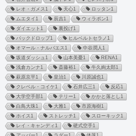
レオ・ガメス
1
天心
1
ロッタン
1
ムエタイ
1
辰吉
1
ウィラポン
1
ダイエット
1
裏投げ
1
バックドロップ
1
ヒルベルトセラノ
1
オマール・ナルバエス
1
中谷潤人
1
坂道ダッシュ
1
山本美憂
1
RENA
1
浅倉カンナ
1
斎藤裕
1
牛久絢太郎
1
萩原京平
1
皇治
1
川原誠也
1
クレベル・コイケ
1
石井広三
1
反応
1
大学空手部
1
テリー
1
かかと落とし
1
白鳥大珠
1
大雅
1
市原海樹
1
ホイス
1
ストレッチ
1
スローキック
1
レイ・キャンディ
1
硬式空手
1
アッパー
1
ラダー
1
体落
1