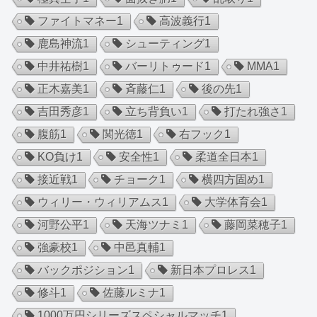
ファイトマネー
1
高波義行
1
鹿島神流
1
シューティング
1
中井祐樹
1
バーリトゥード
1
MMA
1
正木嘉美
1
斉藤仁
1
後の先
1
吉田秀彦
1
立ち背負い
1
打たれ強さ
1
腹筋
1
関光徳
1
右フック
1
KO負け
1
安全性
1
柔道全日本
1
接近戦
1
チョーク
1
横四方固め
1
ウィリー・ウィリアムス
1
大学体育会
1
河野公平
1
天海ツナミ
1
藤岡菜穂子
1
強豪校
1
中邑真輔
1
バックポジション
1
新日本プロレス
1
修斗
1
佐藤ルミナ
1
1000万円シリーズスペシャルマッチ
1