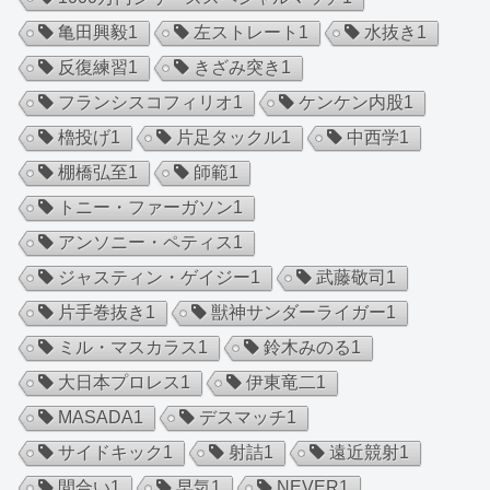
亀田興毅
1
左ストレート
1
水抜き
1
反復練習
1
きざみ突き
1
フランシスコフィリオ
1
ケンケン内股
1
櫓投げ
1
片足タックル
1
中西学
1
棚橋弘至
1
師範
1
トニー・ファーガソン
1
アンソニー・ペティス
1
ジャスティン・ゲイジー
1
武藤敬司
1
片手巻抜き
1
獣神サンダーライガー
1
ミル・マスカラス
1
鈴木みのる
1
大日本プロレス
1
伊東竜二
1
MASADA
1
デスマッチ
1
サイドキック
1
射詰
1
遠近競射
1
間合い
1
早気
1
NEVER
1