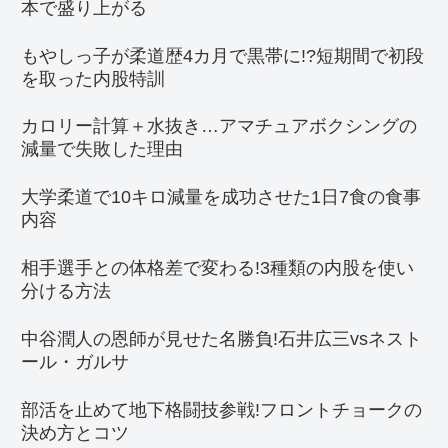
本で盛り上がる
もやしっ子が柔道歴4カ月で黒帯に!?短期間で初段
を取った内股特訓
カロリー計算＋水抜き…アマチュアボクシングの
減量で失敗した理由
大学柔道で10キロ減量を成功させた1日7食の食事
内容
相手選手との体格差で変わる!3種類の内股を使い
分ける方法
中谷潤人の恩師が見せた名勝負!石井広三vsネスト
ール・ガルサ
部活を止めて地下格闘技参戦!フロントチョークの
決め方とコツ