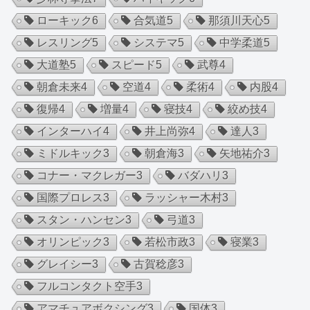
ローキック
6
合気道
5
那須川天心
5
レスリング
5
システマ
5
中学柔道
5
大道塾
5
スピード
5
武尊
4
朝倉未来
4
空道
4
柔術
4
内股
4
復帰
4
増量
4
寝技
4
絞め技
4
インターハイ
4
井上尚弥
4
達人
3
ミドルキック
3
朝倉海
3
矢地祐介
3
コナー・マクレガー
3
バダハリ
3
国際プロレス
3
ラッシャー木村
3
スタン・ハンセン
3
弓道
3
オリンピック
3
若松市政
3
寝業
3
グレイシー
3
古賀稔彦
3
フルコンタクト空手
3
アマチュアボクシング
3
国体
3