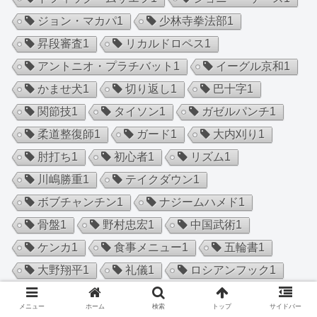
ジョン・マカパ
1
少林寺拳法部
1
昇段審査
1
リカルドロペス
1
アントニオ・プラチバット
1
イーグル京和
1
かませ犬
1
切り返し
1
巴十字
1
関節技
1
タイソン
1
ガゼルパンチ
1
柔道整復師
1
ガード
1
大内刈り
1
肘打ち
1
初心者
1
リズム
1
川嶋勝重
1
テイクダウン
1
ボブチャンチン
1
ナジームハメド
1
骨盤
1
野村忠宏
1
中国武術
1
ケンカ
1
食事メニュー
1
五輪書
1
大野翔平
1
礼儀
1
ロシアンフック
1
PWC
1
イブラヒム・エルボウ二
1
メニュー
ホーム
検索
トップ
サイドバー
柔法
1
引退
1
脱力
1