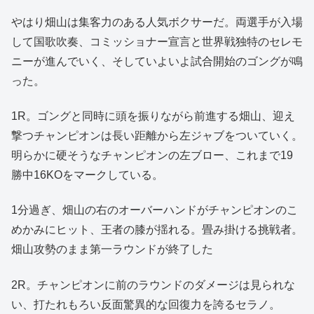
やはり畑山は集客力のある人気ボクサーだ。両選手が入場
して国歌吹奏、コミッショナー宣言と世界戦独特のセレモ
ニーが進んでいく、そしていよいよ試合開始のゴングが鳴
った。
1R。ゴングと同時に頭を振りながら前進する畑山、迎え
撃つチャンピオンは長い距離から左ジャブをついていく。
明らかに硬そうなチャンピオンの左ブロー、これまで19
勝中16KOをマークしている。
1分過ぎ、畑山の右のオーバーハンドがチャンピオンのこ
めかみにヒット、王者の膝が揺れる。畳み掛ける挑戦者。
畑山攻勢のまま第一ラウンドが終了した
2R。チャンピオンに前のラウンドのダメージは見られな
い、打たれもろい反面驚異的な回復力を誇るセラノ。