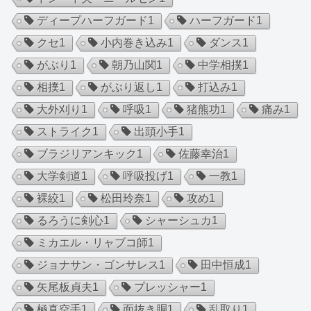
ディープハーフガード
1
ハーフガード
1
クセ
1
小内巻き込み
1
ダンス
1
がぶり
1
朝乃山関
1
中学相撲
1
相撲
1
がぶり返し
1
打込み
1
大外刈り
1
呼吸
1
猪熊功
1
痛み
1
ストライク
1
出頭小手
1
ブラジリアンキック
1
佐藤幸治
1
大学剣道
1
呼吸投げ
1
一教
1
裸絞
1
松田玲奈
1
攻め
1
るろうに剣心
1
シャーシュカ
1
ミカエル・リャブコ師
1
ジョナサン・ゴンサレス
1
田中恒成
1
矢尾板貞夫
1
プレッシャー
1
極真空手
1
面抜き胴
1
乱取り
1