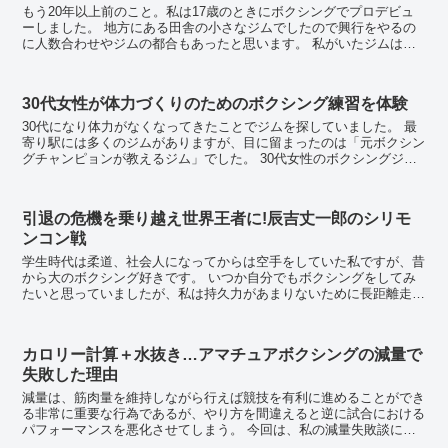
もう20年以上前のこと。私は17歳のときにボクシングでプロデビュ
ーしました。 地方にある田舎の小さなジムでしたので興行をやるの
に人数合わせやジムの都合もあったと思います。 私がいたジムは日
本ランカーが1人、A級ライセンス2人、B...
30代女性が体力づくりのためのボクシング練習を体験
30代になり体力がなくなってきたことでジムを探していました。 最
寄り駅には多くのジムがありますが、目に留まったのは「元ボクシン
グチャンピョンが教えるジム」でした。 30代女性のボクシングジム
選び 駅近のビルの２階にあるジムは、いつ...
引退の危機を乗り越え世界王者に!辰吉丈一郎のシリモ
ンコン戦
学生時代は柔道、社会人になってからは空手をしていた私ですが、昔
から大のボクシング好きです。 いつか自分でもボクシングをしてみ
たいと思っていましたが、私は持久力があまりないために長距離走選
手並みの持久力が必要とされるボクシングには向かな...
カロリー計算＋水抜き…アマチュアボクシングの減量で
失敗した理由
減量は、筋肉量を維持しながら行えば競技を有利に進めることができ
る非常に重要な行為であるが、やり方を間違えると逆に試合における
パフォーマンスを悪化させてしまう。 今回は、私の減量失敗談につ
いて書かせていただこうと思う。 アマチュアボク...