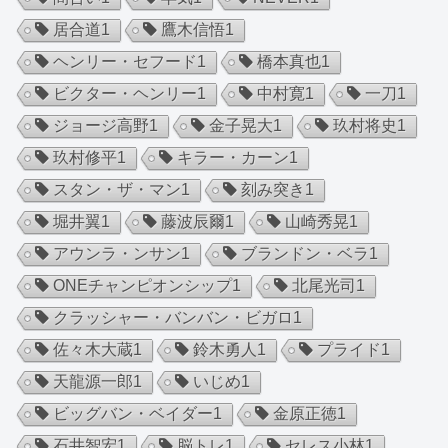
居合道
1
鷹木信悟
1
ヘンリー・セフード
1
橋本真也
1
ビクター・ヘンリー
1
中村寛
1
一刀
1
ジョージ高野
1
金子晃大
1
玖村将史
1
玖村修平
1
キラー・カーン
1
スタン・ザ・マン
1
刻み突き
1
堀井翼
1
藤波辰爾
1
山崎秀晃
1
アウンラ・ンサン
1
ブランドン・ベラ
1
ONEチャンピオンシップ
1
北尾光司
1
クラッシャー・バンバン・ビガロ
1
佐々木大蔵
1
鈴木勇人
1
プライド
1
天龍源一郎
1
いじめ
1
ビッグバン・ベイダー
1
金原正徳
1
石井智宏
1
脳トレ
1
セレス小林
1