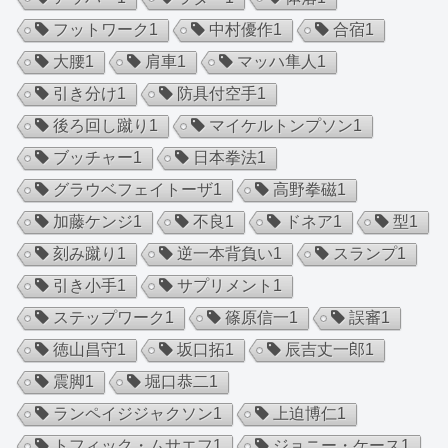
フットワーク
1
中村優作
1
合宿
1
大腰
1
肩車
1
マッハ隼人
1
引き分け
1
防具付空手
1
後ろ回し蹴り
1
マイケルトンプソン
1
ブッチャー
1
日本拳法
1
グラウベフェイトーザ
1
高野拳磁
1
加藤ケンジ
1
不良
1
ドネア
1
型
1
刻み蹴り
1
逆一本背負い
1
スランプ
1
引き小手
1
サプリメント
1
ステップワーク
1
篠原信一
1
誤審
1
徳山昌守
1
坂口拓
1
辰吉丈一郎
1
震脚
1
堀口恭二
1
ランペイジジャクソン
1
上迫博仁
1
トフィック・ムサエフ
1
ジョニー・ケース
1