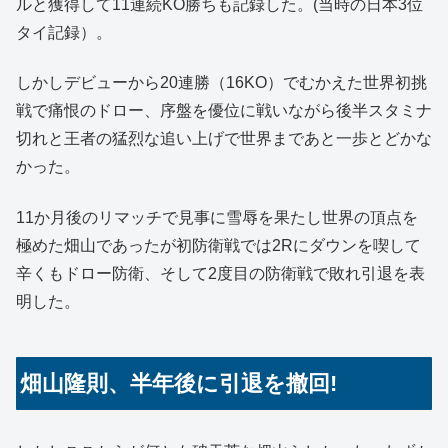
ルと獲得して11連続KO勝ちも記録した。(当時の日本3位
タイ記録）。
しかしデビューから20連勝（16KO）でむかえた世界初挑
戦で痛恨のドロー、序盤を優位に戦いながら後半スタミナ
切れと王者の猛烈な追い上げで世界まであと一歩とどかな
かった。
11か月後のリマッチで見事に雪辱を果たし世界の頂点を
極めた畑山であったが初防衛戦では2Rにダウンを喫して
辛くもドロー防衛、そして2度目の防衛戦で敗れ引退を表
明した。
畑山隆則、半年後に引退を撤回!