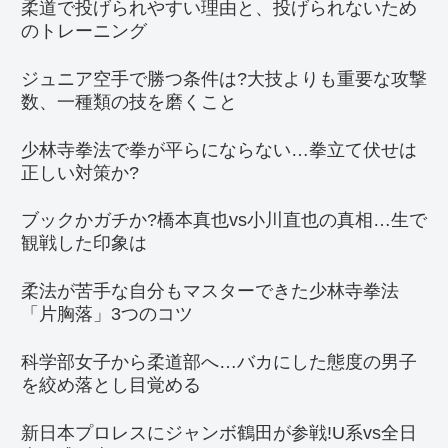
柔道で投げられやすい理由と、投げられないため
のトレーニング
ジュニア空手で勝つ条件は?大技よりも重要な攻撃
数、一種類の技を磨くこと
少林寺拳法で拳が平らにならない…拳立て伏せは
正しい対策か?
ブックかガチか?橋本真也vs小川直也の真相…生で
観戦した印象は
柔法が苦手な自分もマスターできた少林寺拳法
「片胸落」3つのコツ
科学部女子から柔道部へ…バカにした態度の男子
を絞め落とし目覚める
新日本プロレスにジャンボ鶴田が参戦!U系vs全日