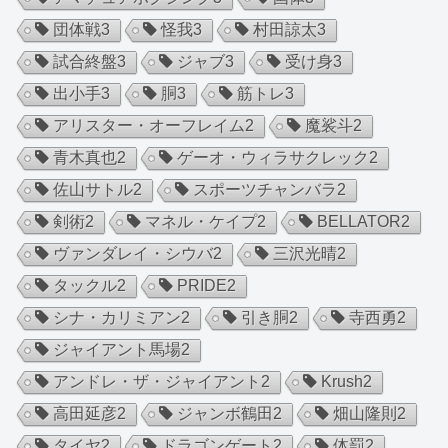
団体戦
3
怪我
3
村田諒太
3
試合終盤
3
ジャブ
3
受け身
3
出小手
3
胴
3
筋トレ
3
アリスター・オーフレイム
2
魔裟斗
2
青木真也
2
ゲーオ・ウィラサクレック
2
佐山サトル
2
スポーツチャンバラ
2
剣術
2
マネル・ケイプ
2
BELLATOR
2
ヴァンダレイ・シウバ
2
三沢光晴
2
タックル
2
PRIDE
2
シナ・カリミアン
2
引き胴
2
寺西勇
2
ジャイアント馬場
2
アンドレ・ザ・ジャイアント
2
Krush
2
高田延彦
2
ジャンボ鶴田
2
畑山隆則
2
タイヤ
2
ドラゴンゲート
2
体罰
2