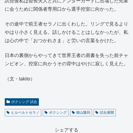
試合後私は会長夫人と共にアンダーカードに出場した先輩
に会うために関係者専用口から選手控室に向かった。
その途中で前王者セラノに出くわした。リングで見るより
やはり小さく見える。話しかけることはしなかったが、私
は心の中で「おつかれさま」と労いの言葉をかけた。
日本の裏側からやってきて世界王者の肩書を失った前チャ
ンピオン、控室に向かうその背中はやけに寂しく見えた。
（文・takito）
ボクシング 試合
ヒルベルトセラノ
ボクシング
畑山隆則
試合展開
シェアする