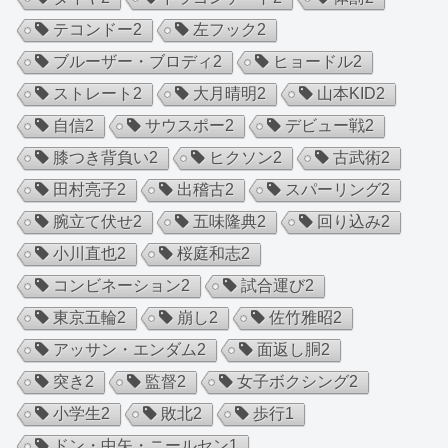
テコンドー
2
左フック
2
ブルーザー・ブロディ
2
ヒョードル
2
ストレート
2
大月晴明
2
山本KID
2
自信
2
サウスポー
2
デビュー戦
2
膝つき背負い
2
ヒクソン
2
古武術
2
田村亮子
2
出稽古
2
スパーリング
2
腕立て伏せ
2
五味隆典
2
回り込み
2
小川直也
2
桜庭和志
2
コンビネーション
2
試合運び
2
東京五輪
2
崩し
2
佐竹雅昭
2
アッサン・エンダム
2
面返し胴
2
突き
2
監督
2
女子ボクシング
2
小学生
2
敗北
2
歩行
1
ドン・中矢・ニールセン
1