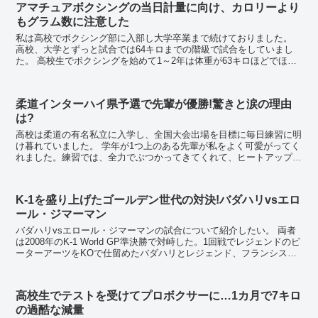
アマチュアボクシングの当日計量に向け、カロリーより
もグラム数に注意した
私は高校でボクシング部に入部し大学卒業まで続けておりました。
高校、大学とずっと試合では64キロまでの階級で試合をしていまし
た。 高校生でボクシングを始めて1～2年は体重が63キロほどでほと
んど減量はありませんでしたが、高校の後...
柔道インターハイ県予選で先輩が優勝!驚きと涙の理由
は?
高校は柔道の有名私立に入学し、全国大会出場を目標に毎日練習に明
け暮れていました。 学年が1つ上のある先輩が私をよく可愛がってく
れました。練習では、全力でぶつかってきてくれて、ヒートアップし
たりすることもありましたが、練習が終わると笑顔...
K-1を盛り上げたゴールデン世代の対決!バダハリvsエロ
ール・ジマーマン
バダハリvsエロール・ジマーマンの試合について紹介したい。 両者
は2008年のK-1 World GP準決勝で対峙した。1回戦でレジェンドのピ
ーターアーツをKOで仕留めたバダハリとレジェンド、フランシス
コ・フィリオを師に持つテイシェイ...
高校生でテストを受けてプロボクサーに…1カ月で7キロ
の過酷な減量