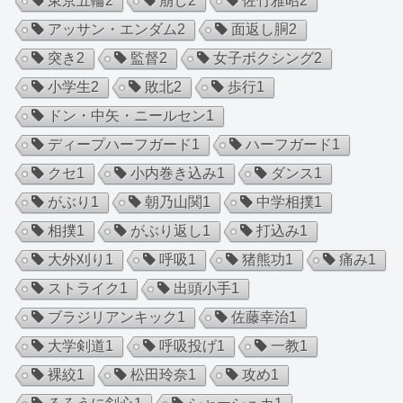
東京五輪
2
崩し
2
佐竹雅昭
2
アッサン・エンダム
2
面返し胴
2
突き
2
監督
2
女子ボクシング
2
小学生
2
敗北
2
歩行
1
ドン・中矢・ニールセン
1
ディープハーフガード
1
ハーフガード
1
クセ
1
小内巻き込み
1
ダンス
1
がぶり
1
朝乃山関
1
中学相撲
1
相撲
1
がぶり返し
1
打込み
1
大外刈り
1
呼吸
1
猪熊功
1
痛み
1
ストライク
1
出頭小手
1
ブラジリアンキック
1
佐藤幸治
1
大学剣道
1
呼吸投げ
1
一教
1
裸絞
1
松田玲奈
1
攻め
1