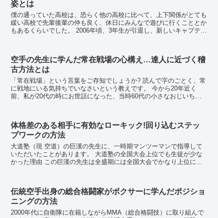
姿とは
僕の通っていた高校は、恐らく他の高校に比べて、上下関係がとても
緩い高校で先輩後輩の仲も良く、休日にみんなで遊びに行くこととか
もあるくらいでした。 2006年頃、3年生が引退し、新しいキャプテン
が決まりました。これからこのキャプテンにつ...
空手の先生に学んだ常在戦場の心構え…達人に近づく稽
古方法とは
「常在戦場」という言葉をご存知でしょうか? 読んで字のごとく、常
に戦地にいる気持ちでいなさいという教えです。 今から20年近く
前、私が20代の時にお世話になった、当時60代の小さなおじいちゃ
ん先生に学んだ稽古の心構えについて話し...
体格差のある相手に有効なローキック!回り込むステッ
プワークの方法
大道塾（現 空道）の巨漢の先生に、一時期マンツーマンで指導して
いただいたことがあります。 大道塾の全国大会上位でも生徒が少な
かった理由 この巨漢の先生は全盛期には全国大会でかなり上位に食
い込んでいた猛者でした。 当時先生のところに...
伝統空手出身の総合格闘家がボクサーに学んだポジショ
ニングの方法
2000年代に自衛隊に在籍しながらMMA（総合格闘技）に取り組んで