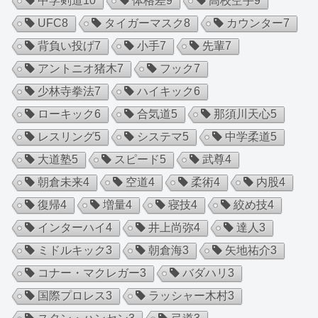
中学剣道
10
体格差
9
高校空手
9
UFC
8
タイガーマスク
8
カウンター
7
背負い投げ
7
小手
7
先輩
7
アントニオ猪木
7
フック
7
少林寺拳法
7
ハイキック
6
ローキック
6
合気道
5
那須川天心
5
レスリング
5
システマ
5
中学柔道
5
大道塾
5
スピード
5
武尊
4
朝倉未来
4
空道
4
柔術
4
内股
4
復帰
4
増量
4
寝技
4
絞め技
4
インターハイ
4
井上尚弥
4
達人
3
ミドルキック
3
朝倉海
3
矢地祐介
3
コナー・マクレガー
3
バダハリ
3
国際プロレス
3
ラッシャー木村
3