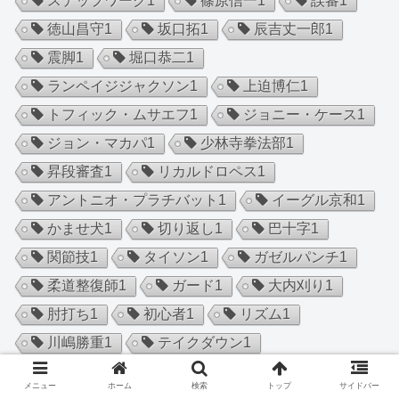
ステップワーク
1
篠原信一
1
誤審
1
徳山昌守
1
坂口拓
1
辰吉丈一郎
1
震脚
1
堀口恭二
1
ランペイジジャクソン
1
上迫博仁
1
トフィック・ムサエフ
1
ジョニー・ケース
1
ジョン・マカパ
1
少林寺拳法部
1
昇段審査
1
リカルドロペス
1
アントニオ・プラチバット
1
イーグル京和
1
かませ犬
1
切り返し
1
巴十字
1
関節技
1
タイソン
1
ガゼルパンチ
1
柔道整復師
1
ガード
1
大内刈り
1
肘打ち
1
初心者
1
リズム
1
川嶋勝重
1
テイクダウン
1
ボブチャンチン
1
ナジームハメド
1
メニュー
ホーム
検索
トップ
サイドバー