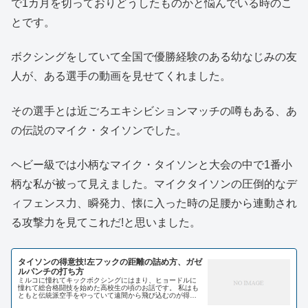
で1カ月を切っておりどうしたものかと悩んでいる時のこ
とです。
ボクシングをしていて全国で優勝経験のある幼なじみの友
人が、ある選手の動画を見せてくれました。
その選手とは近ごろエキシビションマッチの噂もある、あ
の伝説のマイク・タイソンでした。
ヘビー級では小柄なマイク・タイソンと大会の中で1番小
柄な私が被って見えました。マイクタイソンの圧倒的なデ
ィフェンス力、瞬発力、懐に入った時の足腰から連動され
る攻撃力を見てこれだ!と思いました。
タイソンの得意技!左フックの距離の詰め方、ガゼ
ルパンチの打ち方
ミルコに憧れてキックボクシングにはまり、ヒョードルに
憧れて総合格闘技を始めた高校生の頃のお話です。 私はも
ともと伝統派空手をやっていて遠間から飛び込むのが得意
だったんですが、小柄だったこともあり、ファイトスタイ