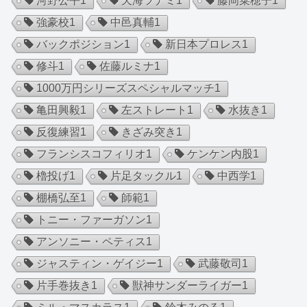
河野公平
1
天海ツナミ
1
藤岡菜穂子
1
強豪校
1
中邑真輔
1
バックポジション
1
新日本プロレス
1
修斗
1
佐藤ルミナ
1
1000万円シリーズスペシャルマッチ
1
亀田興毅
1
左ストレート
1
水抜き
1
反復練習
1
きざみ突き
1
フランシスコフィリオ
1
ケンケン内股
1
櫓投げ
1
片足タックル
1
中西学
1
棚橋弘至
1
師範
1
トニー・ファーガソン
1
アンソニー・ペティス
1
ジャスティン・ゲイジー
1
武藤敬司
1
片手巻抜き
1
獣神サンダーライガー
1