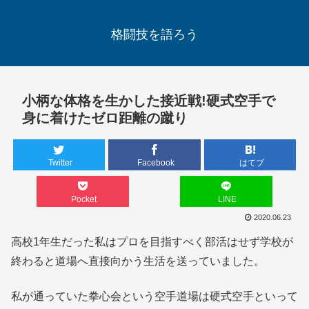
格闘技を語ろう
小柄な体格を生かした接近戦!硬式空手で
身に着けたゼロ距離の蹴り
Twitter
Facebook
はてブ
Pocket
LINE
2020.06.23
高校1年生だった私はプロを目指すべく部活はせず学校が
終わると道場へ直接向かう生活を送っていました。
私が通っていた拳心会という空手道場は硬式空手といって