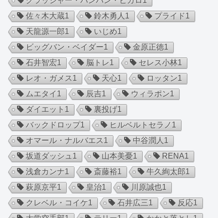
クラッシャー・バンバン・ビガロ
1
佐々木大蔵
1
鈴木勇人
1
プライド
1
天龍源一郎
1
いじめ
1
ビッグバン・ベイダー
1
金原正徳
1
石井智宏
1
脳トレ
1
セレス小林
1
レオ・ガメス
1
天心
1
ロッタン
1
ムエタイ
1
辰吉
1
ウィラポン
1
ダイエット
1
裏投げ
1
バックドロップ
1
ヒルベルトセラノ
1
オマール・ナルバエス
1
中谷潤人
1
坂道ダッシュ
1
山本美憂
1
RENA
1
浅倉カンナ
1
斎藤裕
1
牛久絢太郎
1
萩原京平
1
皇治
1
川原誠也
1
クレベル・コイケ
1
石井広三
1
反応
1