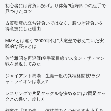
初心者には背負い投げより体落?喧嘩四つの組手で
見つけたコツ
古賀稔彦の立ち背負いではなく、膝つき背負いを
得意技にした理由
MMAとは違う?2000年代に大道塾で教えていた実
践的な寝技とは
佐竹雅昭を再評価!空手家目線でスタン・ザ・マン
戦を見返してみた
ジャイアント馬場、生涯一度の異種格闘技!ラジ
ャ・ライオンは素人?
レスリングで片足タックルを決めるには?両足タッ
クとの違い、崩し方
剣道の「後の先」…体格差をくつがえす出小手を