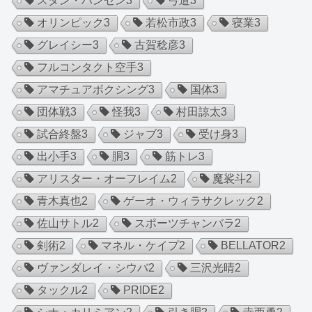
スタン・ハンセン
3
弓道
3
オリンピック
3
若松市政
3
寝業
3
グレイシー
3
古賀稔彦
3
フルコンタクト空手
3
アマチュアボクシング
3
国体
3
団体戦
3
怪我
3
村田諒太
3
試合終盤
3
ジャブ
3
受け身
3
出小手
3
胴
3
筋トレ
3
アリスター・オーフレイム
2
魔裟斗
2
青木真也
2
ゲーオ・ウィラサクレック
2
佐山サトル
2
スポーツチャンバラ
2
剣術
2
マネル・ケイプ
2
BELLATOR
2
ヴァンダレイ・シウバ
2
三沢光晴
2
タックル
2
PRIDE
2