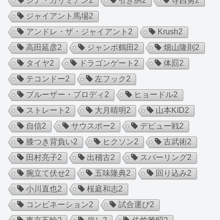
シナ・カリミアン
2
引き胴
2
寺西勇
2
ジャイアント馬場
2
アンドレ・ザ・ジャイアント
2
Krush
2
高田延彦
2
ジャンボ鶴田
2
畑山隆則
2
タイヤ
2
ドラゴンゲート
2
体罰
2
テコンドー
2
左フック
2
ブルーザー・ブロディ
2
ヒョードル
2
ストレート
2
大月晴明
2
山本KID
2
自信
2
サウスポー
2
デビュー戦
2
膝つき背負い
2
ヒクソン
2
古武術
2
田村亮子
2
出稽古
2
スパーリング
2
腕立て伏せ
2
五味隆典
2
回り込み
2
小川直也
2
桜庭和志
2
コンビネーション
2
試合運び
2