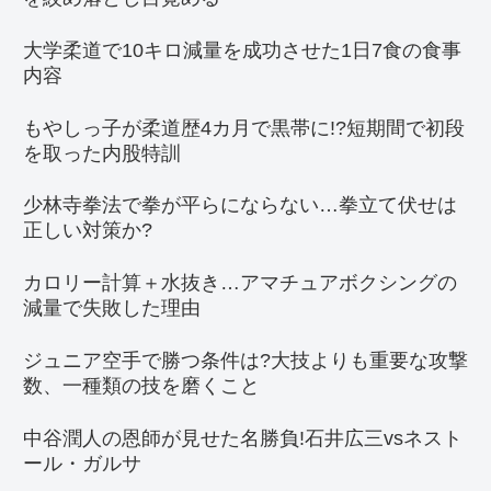
大学柔道で10キロ減量を成功させた1日7食の食事
内容
もやしっ子が柔道歴4カ月で黒帯に!?短期間で初段
を取った内股特訓
少林寺拳法で拳が平らにならない…拳立て伏せは
正しい対策か?
カロリー計算＋水抜き…アマチュアボクシングの
減量で失敗した理由
ジュニア空手で勝つ条件は?大技よりも重要な攻撃
数、一種類の技を磨くこと
中谷潤人の恩師が見せた名勝負!石井広三vsネスト
ール・ガルサ