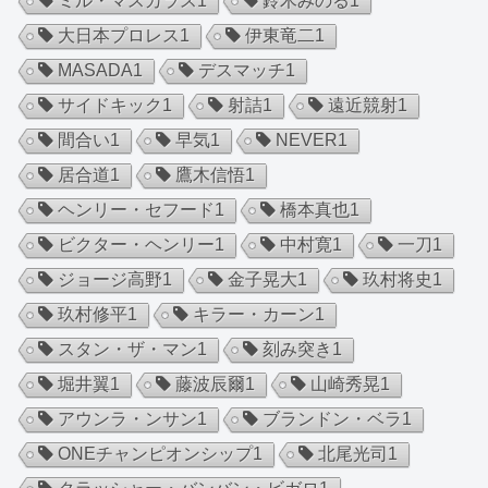
ミル・マスカラス
1
鈴木みのる
1
大日本プロレス
1
伊東竜二
1
MASADA
1
デスマッチ
1
サイドキック
1
射詰
1
遠近競射
1
間合い
1
早気
1
NEVER
1
居合道
1
鷹木信悟
1
ヘンリー・セフード
1
橋本真也
1
ビクター・ヘンリー
1
中村寛
1
一刀
1
ジョージ高野
1
金子晃大
1
玖村将史
1
玖村修平
1
キラー・カーン
1
スタン・ザ・マン
1
刻み突き
1
堀井翼
1
藤波辰爾
1
山崎秀晃
1
アウンラ・ンサン
1
ブランドン・ベラ
1
ONEチャンピオンシップ
1
北尾光司
1