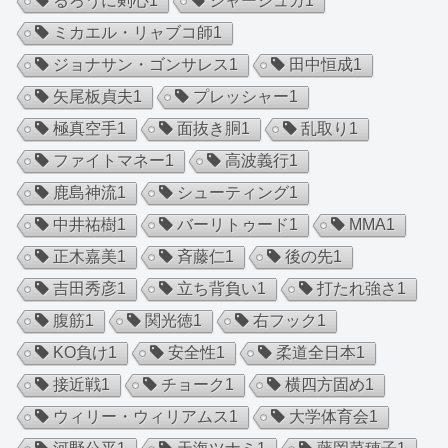
るろうに剣心
1
シャーシュカ
1
ミカエル・リャブコ師
1
ジョナサン・ゴンサレス
1
田中恒成
1
矢尾板貞夫
1
プレッシャー
1
極真空手
1
面抜き胴
1
乱取り
1
ファイトマネー
1
高波義行
1
鹿島神流
1
シューティング
1
中井祐樹
1
バーリトゥード
1
MMA
1
正木嘉美
1
斉藤仁
1
後の先
1
吉田秀彦
1
立ち背負い
1
打たれ強さ
1
腹筋
1
関光徳
1
右フック
1
KO負け
1
安全性
1
柔道全日本
1
接近戦
1
チョーク
1
横四方固め
1
ウィリー・ウィリアムス
1
大学体育会
1