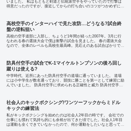
いました。 私はもともと剣道と伝統派空手をやっていたので打撃は
得意だったのですが、接近してからの打ち合いのコツがつかめずにい
ました。 剣道も伝統派空手もサイドステ...
高校空手のインターハイで見た攻防…どうなる?試合終
盤の逆転狙い
高校の空手道部に入部し、ちょうど1年間が経った2007年。3月に行
なわれる春の選抜大会で僕は衝撃の試合を見ました。 春の選抜大会
なので、全体のレベルも高校生最高峰。見応えのある試合ばかりでし
たが、そんな中でも、その試合は格段、別次元の...
防具付空手の試合でK-1マイケルトンプソンの後ろ回し
蹴りは使える?
中学時代、近所にあった防具付空手の道場に通っていました。 道場
には小中学生が数名通っており、競技に勝ことを第一として練習に励
んでいました。 防具付空手に求められる正確性と威力 防具付空手の
試合は、顔面と胴体に防具を付け、防具を付け...
社会人のキックボクシング!ワンツーフックからミドル
キックの練習法
私がキックボクシングを始めたのは社会人2年目の時です。 会社での
仕事にも慣れて気持ち的にも余裕が出てきた頃でした。社会人1年目
は運動も全くできていなかったので、何か運動をしたいなと思ってい
ました。 私は小学生の頃に伝統派空手をや...