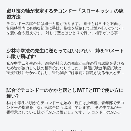
蹴り技の軸が安定するテコンドー「スローキック」の練
習方法
テコンドーの試合には組手と型があります。 組手とは相手と対面し
制限時間内に有効な部位に手技、足技を駆使して攻撃を行いポイント
を競い合う競技です。 対して型とはひとりで行い、相手がいる事を
想定して何もない空間に突き蹴り、受けを行い...
少林寺拳法の先生に逆らってはいけない…姉を10メート
ル蹴り飛ばす!
私が中学二年生の時、道院の社会人の先輩が三段の昇段試験を受ける
ため皆が協力して技の相手役になりました。 昇段試験は筆記試験と
実技試験に分かれており、筆記試験では事前に課題がある作文とテス
トを受けます。その後に演武形式による実技試験を行...
試合でテコンドーのかかと落とし!WTFとITFで使い方に
違い?
私は中学生の頃からテコンドーを始め、現在は少年部、青年部でテコ
ンドーの指導をしながら試合にも出場しています。 その中で私が一
番得意としている技が「かかと落とし」です。 テコンドーのかかと
落とし 「かかと落とし」はハングルで「ネリョ...