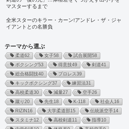
マスターするまで
全米スターのキラー・カーン!アンドレ・ザ・ジャ
イアントとの名勝負
テーマから選ぶ
柔道
62
女子
58
試合展開
58
ボクシング
53
得意技
49
剣道
41
総合格闘技
40
プロレス
39
キックボクシング
37
練習法
31
高校柔道
30
減量
27
空手
26
蹴り
20
先生
18
K-1
18
社会人
16
RIZIN
16
大学柔道部
15
伝統派空手
14
スタミナ
12
高校剣道
11
指導
10