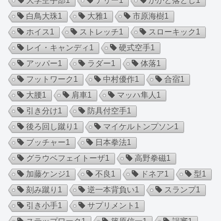
大学空手部
1
テリー
1
かかと落とし
1
白鳥大珠
1
大雅
1
市原海樹
1
ホイス
1
ストレッチ
1
スローキック
1
レイ・キャンディ
1
硬式空手
1
アッパー
1
ラダー
1
体落
1
フットワーク
1
中村優作
1
合宿
1
大腰
1
肩車
1
マッハ隼人
1
引き分け
1
防具付空手
1
後ろ回し蹴り
1
マイケルトンプソン
1
ブッチャー
1
日本拳法
1
グラウベフェイトーザ
1
高野拳磁
1
加藤ケンジ
1
不良
1
ドネア
1
型
1
刻み蹴り
1
逆一本背負い
1
スランプ
1
引き小手
1
サプリメント
1