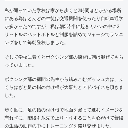
私が通っていた学校は家から歩くと2時間ほどかかる場所
にある為ほとんどの生徒は交通機関を使ったり自転車通学
か多かったのですが、私は朝5時半に起きカバンの中に2
リットルのペットボトルと制服を詰めてジャージでランニ
ングをして毎朝登校しました。
そして学校に着くとボクシング部の練習に朝は混ぜてもら
っていました。
ボクシング部の顧問の先生から踏みこむダッシュ力は、ふ
くらはぎと足の指の付け根が大事だとアドバイスを頂きま
した。
歩く度に、足の指の付け根で地面を蹴って進むイメージを
忘れずに、階段も爪先で上り下りすることを心がけて普段
の生活の動作の中にトレーニングを織り交ぜました。