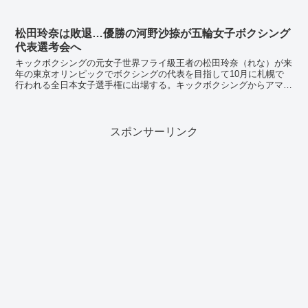
雑骨折し、半年ぶりの復帰戦とな...
松田玲奈は敗退…優勝の河野沙捺が五輪女子ボクシング
代表選考会へ
キックボクシングの元女子世界フライ級王者の松田玲奈（れな）が来
年の東京オリンピックでボクシングの代表を目指して10月に札幌で
行われる全日本女子選手権に出場する。キックボクシングからアマチ
ュアボクシングへの転向者は男女を通じて初めてだ。 ...
スポンサーリンク