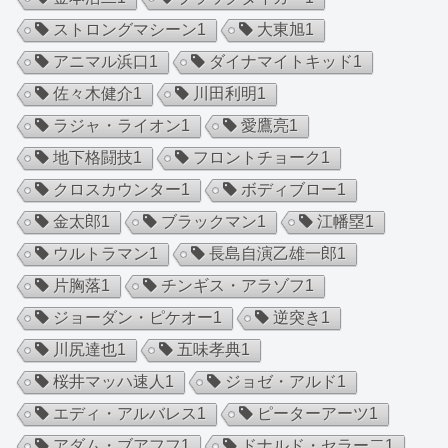
ストロングマシーン
1
大東旭
1
アニマル浜口
1
ダイナマイトキッド
1
佐々木健介
1
川田利明
1
ラジャ・ライオン
1
愛鷹亮
1
地下格闘技
1
フロントチョーク
1
クロスカウンター
1
ボディブロー
1
金太郎
1
ブラックマン
1
江幡塁
1
ウルトラマン
1
長島自演乙雄一郎
1
片胸落
1
チンギス・アラゾフ
1
ジョーダン・ピケオー
1
逆突き
1
川尻達也
1
五味孝典
1
桜井マッハ速人
1
ジョゼ・アルド
1
エディ・アルバレス
1
ピーターアーツ
1
アダム・ブアフフ
1
ドナルド・セラー二
1