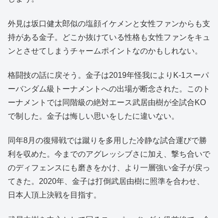
外見は坂口健太郎似の塩顔イケメンと女性ファンからも支
持がある金子。どこか抜けている性格も女性ファンをキュ
ンとさせてしまうチャームポイントなのかもしれない。
格闘技の話に戻そう。金子は2019年怪我によりK-1スーパ
ーバンダム級トーナメントへの出場が断念された。このト
ーナメントでは同階級の絶対エース武居由樹が全試合KO
で制した。金子は悔しい思いをしたに違いない。
同年8月の復帰戦では蹴りを多用した冷静な試合運びで勝
利を収めた。今までのアグレッシブさに加え、撃ち合いで
のディフェンスにも磨きをかけ、より一層強い金子が戻っ
てきた。2020年、金子は打倒武居由樹に照準を合わせ、
日本人頂上決戦を目指す。