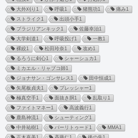
大外刈り
1
呼吸
1
猪熊功
1
痛み
1
ストライク
1
出頭小手
1
ブラジリアンキック
1
佐藤幸治
1
大学剣道
1
呼吸投げ
1
一教
1
裸絞
1
松田玲奈
1
攻め
1
るろうに剣心
1
シャーシュカ
1
ミカエル・リャブコ師
1
ジョナサン・ゴンサレス
1
田中恒成
1
矢尾板貞夫
1
プレッシャー
1
極真空手
1
面抜き胴
1
乱取り
1
ファイトマネー
1
高波義行
1
鹿島神流
1
シューティング
1
中井祐樹
1
バーリトゥード
1
MMA
1
正木嘉美
1
斉藤仁
1
後の先
1