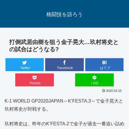
格闘技を語ろう
打倒武居由樹を狙う金子晃大…玖村将史と
の試合はどうなる?
Twitter
Facebook
はてブ
Pocket
LINE
2020.03.10
K-1 WORLD GP2020JAPAN～K’FESTA.3～で金子晃大と
玖村将史が対戦する。
玖村将史は、昨年のK’FESTA.2で金子が過去一番追い詰め