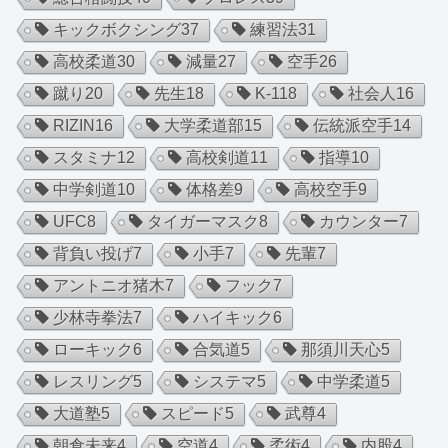
キックボクシング
37
練習法
31
高校柔道
30
減量
27
空手
26
蹴り
20
先生
18
K-1
18
社会人
16
RIZIN
16
大学柔道部
15
伝統派空手
14
スタミナ
12
高校剣道
11
指導
10
中学剣道
10
体格差
9
高校空手
9
UFC
8
タイガーマスク
8
カウンター
7
背負い投げ
7
小手
7
先輩
7
アントニオ猪木
7
フック
7
少林寺拳法
7
ハイキック
6
ローキック
6
合気道
5
那須川天心
5
レスリング
5
システマ
5
中学柔道
5
大道塾
5
スピード
5
武尊
4
朝倉未来
4
空道
4
柔術
4
内股
4