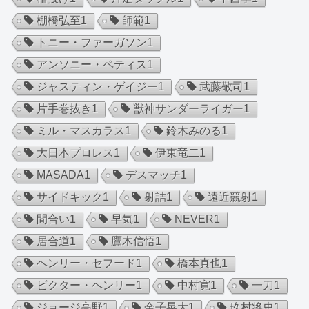
棚橋弘至
1
師範
1
トニー・ファーガソン
1
アンソニー・ペティス
1
ジャスティン・ゲイジー
1
武藤敬司
1
片手巻抜き
1
獣神サンダーライガー
1
ミル・マスカラス
1
鈴木みのる
1
大日本プロレス
1
伊東竜二
1
MASADA
1
デスマッチ
1
サイドキック
1
射詰
1
遠近競射
1
間合い
1
早気
1
NEVER
1
居合道
1
鷹木信悟
1
ヘンリー・セフード
1
橋本真也
1
ビクター・ヘンリー
1
中村寛
1
一刀
1
ジョージ高野
1
金子晃大
1
玖村将史
1