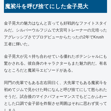
魔裟斗を呼び捨てにした金子晃大
金子晃大の魅力はなんと言っても好戦的なファイトスタイ
ルだ。シルバーウルフジムで大宮司トレーナーの元培った
アグレッシブさでプロデビューからたったの2年でKrush
王者に輝いた。
金子晃大が元々持ち合わせている優れたポテンシャルにも
驚かされる。彼自身のキャラクターもまた魅力的だ。有名
なところだと魔裟斗エピソードがある。
同門の先輩でもある左右田曰く、大先輩でもある魔裟斗を
初めてジムで見かけた時になんと呼び捨てにして怒られた
そうだ。試合後のマイクパフォーマンスでもどこかふわー
とした口調で金子節を炸裂させ周囲はそれに思わず笑って
しまう。