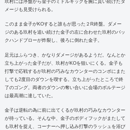
玖村には序盤から金子のミドルキックを腕に貰い続けたダ
メージも見受けられる。
このまま金子がKOすると誰もが思った２R終盤。ダメー
ジのある玖村を追い続けた金子の左に合わせた玖村のバッ
クハンドブローが炸裂し、後ろに倒れた金子。
足元はふらつき、かなりダメージがあるようだ。なんとか
立ち上がった金子だが、玖村がKOを狙いにくる。金子も
打撃で応戦するが玖村の巧みなカウンターのコンボにまた
しても2度目のダウンを喫する。立ち上がったところで終
了のゴング。両者のダウンの奪い合いに会場のボルテージ
は最高潮に達していた。
金子は逆転の為に前に出てくるが玖村の巧みなカウンター
が待っている。そんな中、金子のボディフックがまたして
も玖村を捉え、コーナーへ押し込み打撃のラッシュを浴び