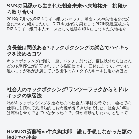
SNSの因縁から生まれた朝倉未来vs矢地祐介…挑発か
ら殴り合い!
2019年7月でのRIZINライト級ワンマッチ。朝倉未来vs矢地祐介の試
合について紹介したい。 RIZINのお祭り男としてRIZIN発足直後から
RIZINライト級日本人エースとして連勝を叩き出してきた矢地祐介だ
ったが、前年初黒星に喫し...
身長差は関係ある?キックボクシングの試合でハイキッ
クを決めるコツ
キックボクシングは蹴り、膝、パンチ、肘など、寝技以外ならほとん
どの攻撃部位が許可されている格闘技です。 団体によってルールは
違いますが私が所属している団体はムエタイのルールに近い為ほとん
どの打撃ができます。 蹴り技には大きく分け...
社会人のキックボクシング!ワンツーフックからミドル
キックの練習法
私がキックボクシングを始めたのは社会人2年目の時です。 会社での
仕事にも慣れて気持ち的にも余裕が出てきた頃でした。社会人1年目
は運動も全くできていなかったので、何か運動をしたいなと思ってい
ました。 私は小学生の頃に伝統派空手をや...
RIZIN.31斎藤裕vs牛久絢太郎…誰も予想しなかった額の
怪我での決着