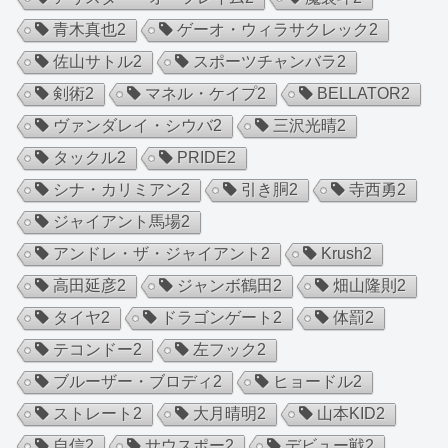
青木真也
2
ゲーオ・ウィラサクレック
2
佐山サトル
2
スポーツチャンバラ
2
剣術
2
マネル・ケイプ
2
BELLATOR
2
ヴァンダレイ・シウバ
2
三沢光晴
2
タックル
2
PRIDE
2
シナ・カリミアン
2
引き胴
2
寺西勇
2
ジャイアント馬場
2
アンドレ・ザ・ジャイアント
2
Krush
2
高田延彦
2
ジャンボ鶴田
2
畑山隆則
2
タイヤ
2
ドラゴンゲート
2
体罰
2
テコンドー
2
左フック
2
ブルーザー・ブロディ
2
ヒョードル
2
ストレート
2
大月晴明
2
山本KID
2
自信
2
サウスポー
2
デビュー戦
2