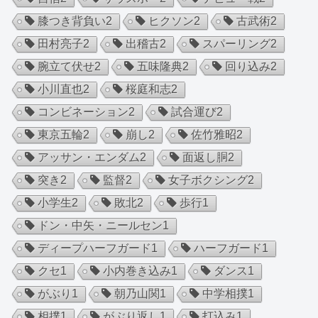
膝つき背負い
2
ヒクソン
2
古武術
2
田村亮子
2
出稽古
2
スパーリング
2
腕立て伏せ
2
五味隆典
2
回り込み
2
小川直也
2
桜庭和志
2
コンビネーション
2
試合運び
2
東京五輪
2
崩し
2
佐竹雅昭
2
アッサン・エンダム
2
面返し胴
2
突き
2
監督
2
女子ボクシング
2
小学生
2
敗北
2
歩行
1
ドン・中矢・ニールセン
1
ディープハーフガード
1
ハーフガード
1
クセ
1
小内巻き込み
1
ダンス
1
がぶり
1
朝乃山関
1
中学相撲
1
相撲
1
がぶり返し
1
打込み
1