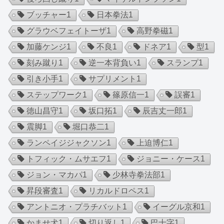
ブッチャー
1
日本拳法
1
グラウベフェイトーザ
1
高野拳磁
1
加藤ケンジ
1
不良
1
ドネア
1
型
1
刻み蹴り
1
逆一本背負い
1
スランプ
1
引き小手
1
サプリメント
1
ステップワーク
1
篠原信一
1
誤審
1
徳山昌守
1
坂口拓
1
辰吉丈一郎
1
震脚
1
堀口恭二
1
ランペイジジャクソン
1
上迫博仁
1
トフィック・ムサエフ
1
ジョニー・ケース
1
ジョン・マカパ
1
少林寺拳法部
1
昇段審査
1
リカルドロペス
1
アントニオ・プラチバット
1
イーグル京和
1
かませ犬
1
切り返し
1
巴十字
1