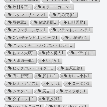
玖村修平
1
キラー・カーン
1
スタン・ザ・マン
1
刻み突き
1
堀井翼
1
藤波辰爾
1
山崎秀晃
1
アウンラ・ンサン
1
ブランドン・ベラ
1
ONEチャンピオンシップ
1
北尾光司
1
クラッシャー・バンバン・ビガロ
1
佐々木大蔵
1
鈴木勇人
1
プライド
1
天龍源一郎
1
いじめ
1
ビッグバン・ベイダー
1
金原正徳
1
石井智宏
1
脳トレ
1
セレス小林
1
レオ・ガメス
1
天心
1
ロッタン
1
ムエタイ
1
辰吉
1
ウィラポン
1
ダイエット
1
裏投げ
1
バックドロップ
1
ヒルベルトセラノ
1