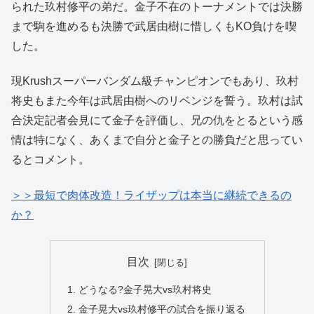
られた玖村修平の弟だ。金子不在のトーナメントでは決勝
まで駒を進めるも決勝で武居由樹に惜しくもKO負けを喫
した。
現Krushスーパーバンダム級チャンピオンでもあり、玖村
将史もまた今年は武居由樹へのリベンジを誓う。玖村は試
合決定記者会見にて金子を評価し、兄の仇をとるという感
情は特になく、あくまで自分と金子との勝負だと思ってい
るとコメント。
＞＞最短で肉体改造！ライザップは本当に継続できるの
か？
目次
どうなる?金子晃大vs玖村将史
金子晃大vs玖村修平の試合を振り返る