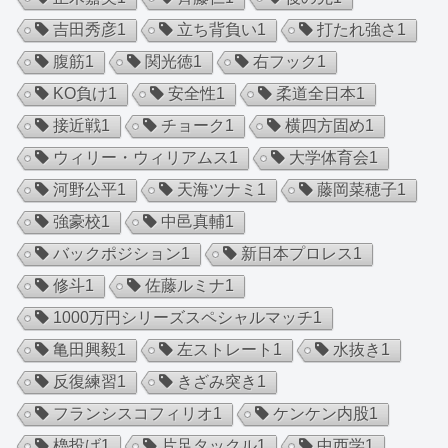
吉田秀彦
1
立ち背負い
1
打たれ強さ
1
腹筋
1
関光徳
1
右フック
1
KO負け
1
安全性
1
柔道全日本
1
接近戦
1
チョーク
1
横四方固め
1
ウィリー・ウィリアムス
1
大学体育会
1
河野公平
1
天海ツナミ
1
藤岡菜穂子
1
強豪校
1
中邑真輔
1
バックポジション
1
新日本プロレス
1
修斗
1
佐藤ルミナ
1
1000万円シリーズスペシャルマッチ
1
亀田興毅
1
左ストレート
1
水抜き
1
反復練習
1
きざみ突き
1
フランシスコフィリオ
1
ケンケン内股
1
櫓投げ
1
片足タックル
1
中西学
1