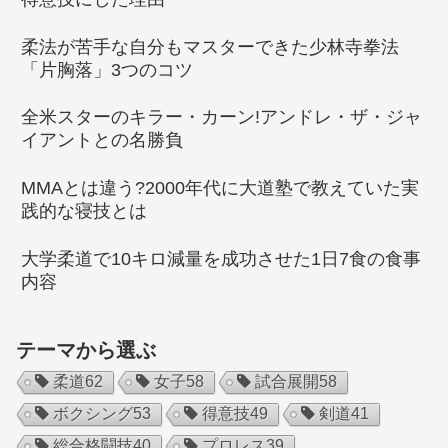
柔法が苦手な自分もマスターできた少林寺拳法
「片胸落」3つのコツ
全米スターのキラー・カーン!アンドレ・ザ・ジャ
イアントとの名勝負
MMAとは違う?2000年代に大道塾で教えていた実
践的な寝技とは
大学柔道で10キロ減量を成功させた1日7食の食事
内容
テーマから選ぶ
柔道
62
女子
58
試合展開
58
ボクシング
53
得意技
49
剣道
41
総合格闘技
40
プロレス
39