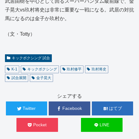
武居由樹を中心として回るスーパーバンダム級前線で、金
子晃大vs玖村将史は非常に重要な一戦になる。武居の対抗
馬になるのは金子か玖村か。
（文・Totty）
キックボクシング 試合
K-1
キックボクシング
玖村修平
玖村将史
試合展開
金子晃大
シェアする
Twitter
Facebook
はてブ
Pocket
LINE