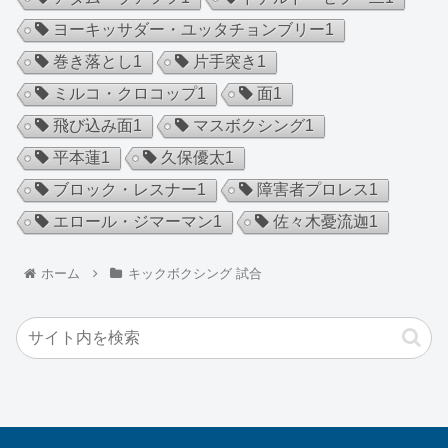
ヨーキッサダー・ユッタチョンブリー
1
巻き落とし
1
片手突き
1
ミルコ・クロコップ
1
面
1
飛び込み面
1
マスボクシング
1
平本蓮
1
久保優太
1
ブロック・レスナー
1
障害者プロレス
1
エロール・ジマーマン
1
佐々木憂流迦
1
ホーム
キックボクシング 試合