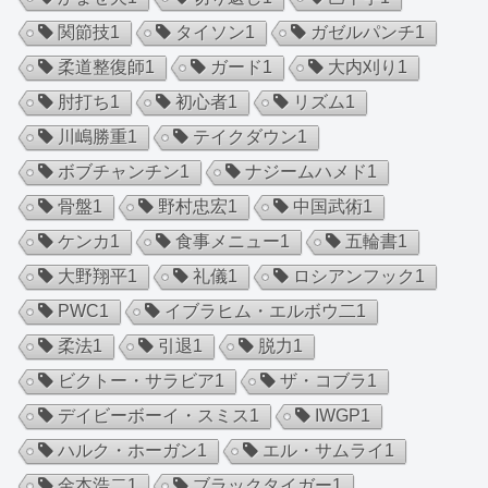
関節技
1
タイソン
1
ガゼルパンチ
1
柔道整復師
1
ガード
1
大内刈り
1
肘打ち
1
初心者
1
リズム
1
川嶋勝重
1
テイクダウン
1
ボブチャンチン
1
ナジームハメド
1
骨盤
1
野村忠宏
1
中国武術
1
ケンカ
1
食事メニュー
1
五輪書
1
大野翔平
1
礼儀
1
ロシアンフック
1
PWC
1
イブラヒム・エルボウ二
1
柔法
1
引退
1
脱力
1
ビクトー・サラビア
1
ザ・コブラ
1
デイビーボーイ・スミス
1
IWGP
1
ハルク・ホーガン
1
エル・サムライ
1
金本浩二
1
ブラックタイガー
1