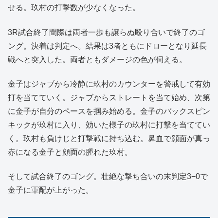
せる。玖村の打撃数が少なくなった。
3R試合終了間際は両者一歩も譲らぬ殴り合いで終了のゴ
ング。決着は判定へ。結果は3者ともにドローとなり延長
戦へと突入した。両者ともダメージの色が伺える。
金子はジャブから冷静に玖村のカウンターを警戒して有効
打を当てていく。ジャブからストレートを当て始め、次第
に金子が自分のペースを掴み始める。金子のバックスピン
キックが玖村に入り、効いた様子の玖村に打撃を当ててい
く。玖村も負けじと打撃戦に持ち込む。鼻血で顔面が真っ
赤になる金子と顔面の腫れた玖村。
そして試合終了のゴング。壮絶な撃ち合いの末判定3−0で
金子に軍配が上がった。