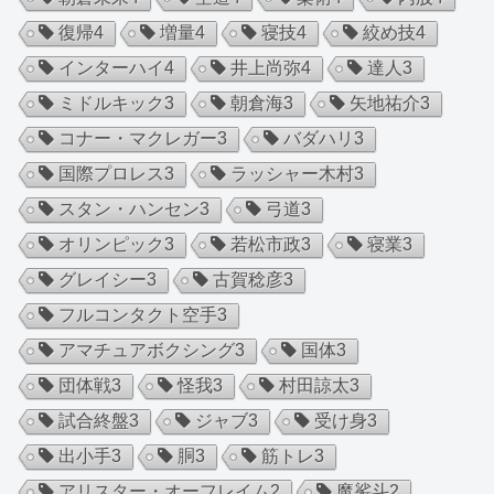
復帰
4
増量
4
寝技
4
絞め技
4
インターハイ
4
井上尚弥
4
達人
3
ミドルキック
3
朝倉海
3
矢地祐介
3
コナー・マクレガー
3
バダハリ
3
国際プロレス
3
ラッシャー木村
3
スタン・ハンセン
3
弓道
3
オリンピック
3
若松市政
3
寝業
3
グレイシー
3
古賀稔彦
3
フルコンタクト空手
3
アマチュアボクシング
3
国体
3
団体戦
3
怪我
3
村田諒太
3
試合終盤
3
ジャブ
3
受け身
3
出小手
3
胴
3
筋トレ
3
アリスター・オーフレイム
2
魔裟斗
2