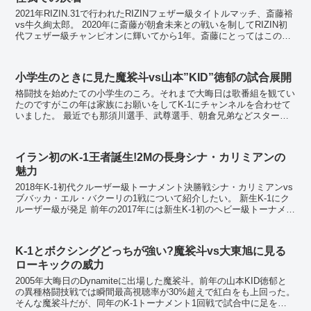
2021年RIZIN.31で行われたRIZINフェザー級タイトルマッチ、斎藤裕
vs牛久絢太郎。 2020年に斎藤が朝倉未来との戦いを制してRIZIN初
代フェザー級チャンピオンに輝いてから1年。斎藤にとってはこの試
合が初防衛戦となる。 ...
小学生のときに見た魔裟斗vs山本”KID”徳郁の試合展開
格闘技を始めたての小学生のころ。それまで大晦日は歌番組を観てい
たのですがこの年は家族にお願いをしてK-1にチャンネルを合わせて
いました。 最近でも那須川選手、武尊選手、朝倉兄弟などスター選
手が出てきていますが、当時の私のヒーローは中軽...
イラン初のK-1王者誕生!2Mの長身シナ・カリミアンの
魅力
2018年K-1初代クルーザー級トーナメント決勝戦シナ・カリミアンvs
ブバッカ・エル・バクーリの1戦について紹介したい。 新生K-1にク
ルーザー級が発足 前年の2017年には新生K-1初のヘビー級トーナメン
トが開催され、外国人無双が繰り...
K-1とボクシングどっちが強い?魔裟斗vs大東旭に見る
ローキックの威力
2005年大晦日のDynamiteに出場した魔裟斗。前年の山本KID徳郁と
の異種格闘技戦では瞬間最高視聴率が30%超えで紅白をも上回った。
そんな魔裟斗だが、同年のK-1トーナメント1回戦で試合中に足を複