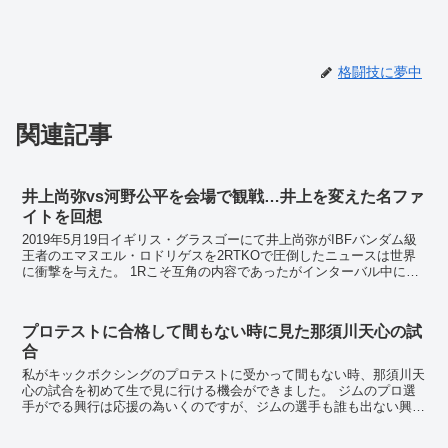
格闘技に夢中
関連記事
井上尚弥vs河野公平を会場で観戦…井上を変えた名ファ
イトを回想
2019年5月19日イギリス・グラスゴーにて井上尚弥がIBFバンダム級
王者のエマヌエル・ロドリゲスを2RTKOで圧倒したニュースは世界
に衝撃を与えた。 1Rこそ互角の内容であったがインターバル中に頭
の中を整理し、2Rが始まるとすでに自...
プロテストに合格して間もない時に見た那須川天心の試
合
私がキックボクシングのプロテストに受かって間もない時、那須川天
心の試合を初めて生で見に行ける機会ができました。 ジムのプロ選
手がでる興行は応援の為いくのですが、ジムの選手も誰も出ない興行
に行くことはほとんどなく、たまたまジムの友人が天...