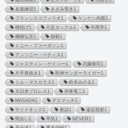
反復練習
1
きざみ突き
1
フランシスコフィリオ
1
ケンケン内股
1
櫓投げ
1
片足タックル
1
中西学
1
棚橋弘至
1
師範
1
トニー・ファーガソン
1
アンソニー・ペティス
1
ジャスティン・ゲイジー
1
武藤敬司
1
片手巻抜き
1
獣神サンダーライガー
1
ミル・マスカラス
1
鈴木みのる
1
大日本プロレス
1
伊東竜二
1
MASADA
1
デスマッチ
1
サイドキック
1
射詰
1
遠近競射
1
間合い
1
早気
1
NEVER
1
居合道
1
鷹木信悟
1