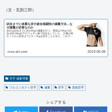
（文・瓦割三郎）
試合までに体重を戻す総合格闘技の減量方法…な
ぜ減量が必要なのか
自分は試合までに約10Kgの減量を行う。普段は75Kgで試
合は65.8Kg以下のフェザー級で試合をしていた。 計量が終
わってから試合までに5～7Kgは戻すことがきた。これでコ
ンディション良く動けていたので自分には合っている方法
だと思っ...
crus-art.com
2019.06.08
空手 減量増量
フルコンタクト空手
減量
空手
高校空手
シェアする
Twitter
Facebook
はてブ