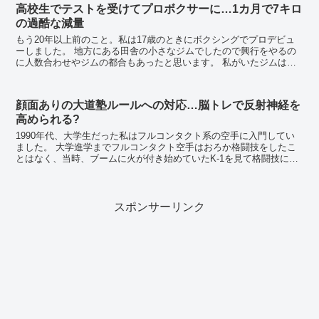
高校生でテストを受けてプロボクサーに…1カ月で7キロ
の過酷な減量
もう20年以上前のこと。私は17歳のときにボクシングでプロデビュ
ーしました。 地方にある田舎の小さなジムでしたので興行をやるの
に人数合わせやジムの都合もあったと思います。 私がいたジムは日
本ランカーが1人、A級ライセンス2人、B...
顔面ありの大道塾ルールへの対応…脳トレで反射神経を
高められる?
1990年代、大学生だった私はフルコンタクト系の空手に入門してい
ました。 大学進学までフルコンタクト空手はおろか格闘技をしたこ
とはなく、当時、ブームに火が付き始めていたK-1を見て格闘技に興
味を持ちました。 顔面ありの大道塾ルールへ...
スポンサーリンク