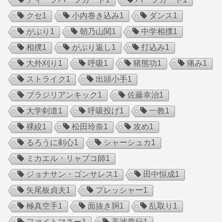
クセ
1
小内巻き込み
1
ダンス
1
がぶり
1
朝乃山関
1
中学相撲
1
相撲
1
がぶり返し
1
打込み
1
大外刈り
1
呼吸
1
猪熊功
1
痛み
1
ストライク
1
出頭小手
1
ブラジリアンキック
1
佐藤幸治
1
大学剣道
1
呼吸投げ
1
一教
1
裸絞
1
松田玲奈
1
攻め
1
るろうに剣心
1
シャーシュカ
1
ミカエル・リャブコ師
1
ジョナサン・ゴンサレス
1
田中恒成
1
矢尾板貞夫
1
プレッシャー
1
極真空手
1
面抜き胴
1
乱取り
1
ファイトマネー
1
高波義行
1