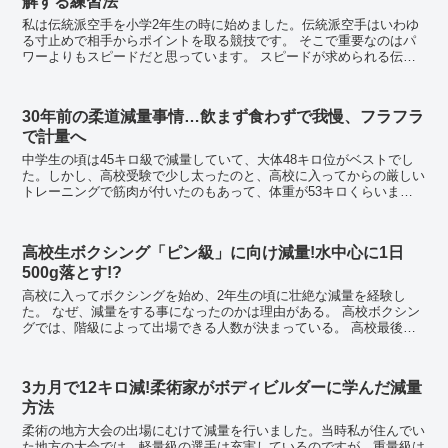
解する練習法
私は伝統派空手を小学2年生の時に始めました。伝統派空手はいわゆ
る寸止めで相手からポイントを取る競技です。 そこで重要なのはパ
ワーよりもスピードだと思っています。 スピードが求められる伝統
派空手 伝統派空手の競技は、コントロールされ...
30年前の柔道減量事情…飲まず食わずで我慢、フラフラ
で計量へ
中学生の頃は45キロ級で減量していて、大体48キロ位がベストでし
た。しかし、高校受験で少し太ったのと、高校に入ってからの厳しい
トレーニングで筋肉が付いたのもあって、体重が53キロくらいまで
増えてしまいました。 私は既に国体選手にも選ば...
高校生ボクシング「ピン級」に向け減量!水中心に1日
500g落とす!?
高校に入ってボクシングを始め、2年生の頃に壮絶な減量を経験し
た。 なぜ、減量をする事になったのかは理由がある。 高校ボクシン
グでは、階級によって出場できる人数が決まっている。 高校最後の
インターハイでは、3年生が1番適切な...
3カ月で12キロ減!柔術家がボディビルダーに学んだ減量
方法
柔術の地方大会の出場にむけて減量を行いました。当時私が住んでい
た地方の大会では、軽量級の選手は充実しているのですが、重量級は