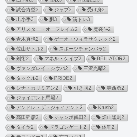
試合終盤
3
ジャブ
3
受け身
3
出小手
3
胴
3
筋トレ
3
アリスター・オーフレイム
2
魔裟斗
2
青木真也
2
ゲーオ・ウィラサクレック
2
佐山サトル
2
スポーツチャンバラ
2
剣術
2
マネル・ケイプ
2
BELLATOR
2
ヴァンダレイ・シウバ
2
三沢光晴
2
タックル
2
PRIDE
2
シナ・カリミアン
2
引き胴
2
寺西勇
2
ジャイアント馬場
2
アンドレ・ザ・ジャイアント
2
Krush
2
高田延彦
2
ジャンボ鶴田
2
畑山隆則
2
タイヤ
2
ドラゴンゲート
2
体罰
2
テコンドー
2
左フック
2