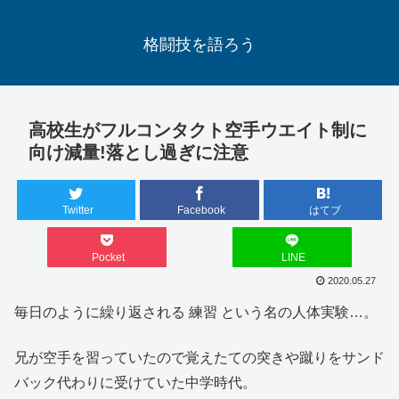
格闘技を語ろう
高校生がフルコンタクト空手ウエイト制に
向け減量!落とし過ぎに注意
Twitter
Facebook
はてブ
Pocket
LINE
2020.05.27
毎日のように繰り返される 練習 という名の人体実験…。
兄が空手を習っていたので覚えたての突きや蹴りをサンド
バック代わりに受けていた中学時代。