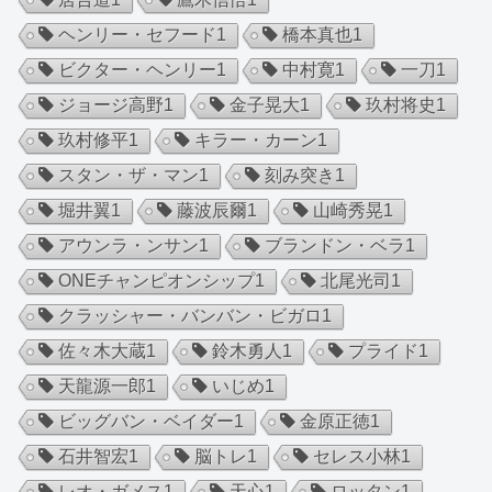
ヘンリー・セフード
1
橋本真也
1
ビクター・ヘンリー
1
中村寛
1
一刀
1
ジョージ高野
1
金子晃大
1
玖村将史
1
玖村修平
1
キラー・カーン
1
スタン・ザ・マン
1
刻み突き
1
堀井翼
1
藤波辰爾
1
山崎秀晃
1
アウンラ・ンサン
1
ブランドン・ベラ
1
ONEチャンピオンシップ
1
北尾光司
1
クラッシャー・バンバン・ビガロ
1
佐々木大蔵
1
鈴木勇人
1
プライド
1
天龍源一郎
1
いじめ
1
ビッグバン・ベイダー
1
金原正徳
1
石井智宏
1
脳トレ
1
セレス小林
1
レオ・ガメス
1
天心
1
ロッタン
1