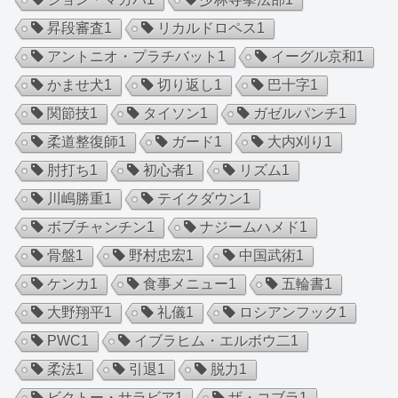
昇段審査
1
リカルドロペス
1
アントニオ・プラチバット
1
イーグル京和
1
かませ犬
1
切り返し
1
巴十字
1
関節技
1
タイソン
1
ガゼルパンチ
1
柔道整復師
1
ガード
1
大内刈り
1
肘打ち
1
初心者
1
リズム
1
川嶋勝重
1
テイクダウン
1
ボブチャンチン
1
ナジームハメド
1
骨盤
1
野村忠宏
1
中国武術
1
ケンカ
1
食事メニュー
1
五輪書
1
大野翔平
1
礼儀
1
ロシアンフック
1
PWC
1
イブラヒム・エルボウ二
1
柔法
1
引退
1
脱力
1
ビクトー・サラビア
1
ザ・コブラ
1