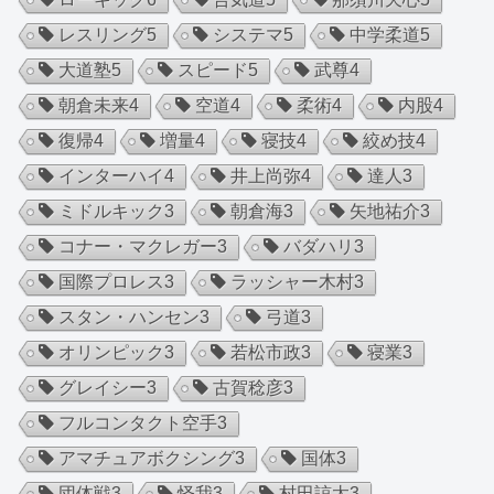
レスリング
5
システマ
5
中学柔道
5
大道塾
5
スピード
5
武尊
4
朝倉未来
4
空道
4
柔術
4
内股
4
復帰
4
増量
4
寝技
4
絞め技
4
インターハイ
4
井上尚弥
4
達人
3
ミドルキック
3
朝倉海
3
矢地祐介
3
コナー・マクレガー
3
バダハリ
3
国際プロレス
3
ラッシャー木村
3
スタン・ハンセン
3
弓道
3
オリンピック
3
若松市政
3
寝業
3
グレイシー
3
古賀稔彦
3
フルコンタクト空手
3
アマチュアボクシング
3
国体
3
団体戦
3
怪我
3
村田諒太
3