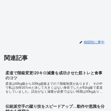
格闘技に夢中
関連記事
柔道で階級変更!20キロ減量を成功させた筋トレと食事
のコツ
柔道は60kg級から100kg超級までの７階級制度があります。 その中
で私は当時167cmと決して大きくはない身長でしたが81kg級で柔道
をしていました。試合がなく減量が必要ではない時期は93kgあり、
かなりタンク系のガッチリした体型...
伝統派空手の蹴り技をスピードアップ…動作や意識を分