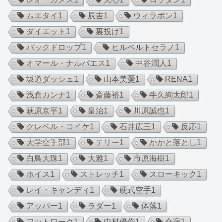
ムエタイ
1
辰吉
1
ウィラポン
1
ダイエット
1
裏投げ
1
バックドロップ
1
ヒルベルトセラノ
1
オマール・ナルバエス
1
中谷潤人
1
坂道ダッシュ
1
山本美憂
1
RENA
1
浅倉カンナ
1
斎藤裕
1
牛久絢太郎
1
萩原京平
1
皇治
1
川原誠也
1
クレベル・コイケ
1
石井広三
1
反応
1
大学空手部
1
テリー
1
かかと落とし
1
白鳥大珠
1
大雅
1
市原海樹
1
ホイス
1
ストレッチ
1
スローキック
1
レイ・キャンディ
1
硬式空手
1
アッパー
1
ラダー
1
体落
1
フットワーク
1
中村優作
1
合宿
1