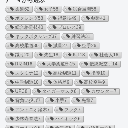
テーマから選ぶ
柔道
62
女子
58
試合展開
58
ボクシング
53
得意技
49
剣道
41
総合格闘技
40
プロレス
39
キックボクシング
37
練習法
31
高校柔道
30
減量
27
空手
26
蹴り
20
先生
18
K-1
18
社会人
16
RIZIN
16
大学柔道部
15
伝統派空手
14
スタミナ
12
高校剣道
11
指導
10
中学剣道
10
体格差
9
高校空手
9
UFC
8
タイガーマスク
8
カウンター
7
背負い投げ
7
小手
7
先輩
7
アントニオ猪木
7
フック
7
少林寺拳法
7
ハイキック
6
ローキック
6
合気道
5
那須川天心
5