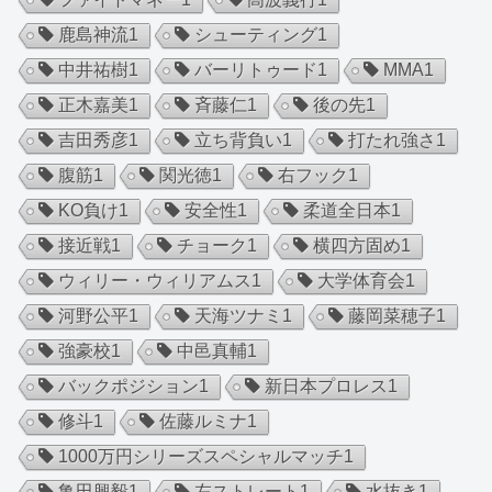
鹿島神流
1
シューティング
1
中井祐樹
1
バーリトゥード
1
MMA
1
正木嘉美
1
斉藤仁
1
後の先
1
吉田秀彦
1
立ち背負い
1
打たれ強さ
1
腹筋
1
関光徳
1
右フック
1
KO負け
1
安全性
1
柔道全日本
1
接近戦
1
チョーク
1
横四方固め
1
ウィリー・ウィリアムス
1
大学体育会
1
河野公平
1
天海ツナミ
1
藤岡菜穂子
1
強豪校
1
中邑真輔
1
バックポジション
1
新日本プロレス
1
修斗
1
佐藤ルミナ
1
1000万円シリーズスペシャルマッチ
1
亀田興毅
1
左ストレート
1
水抜き
1