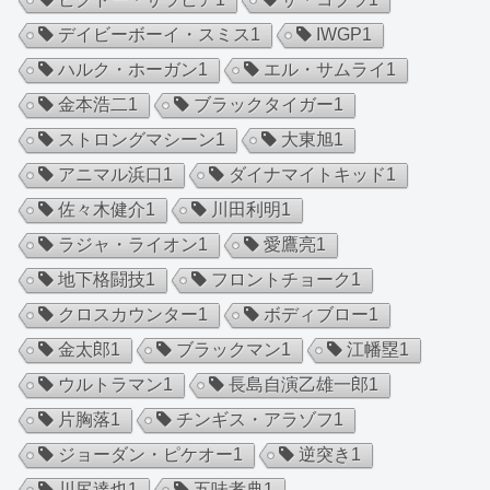
デイビーボーイ・スミス
1
IWGP
1
ハルク・ホーガン
1
エル・サムライ
1
金本浩二
1
ブラックタイガー
1
ストロングマシーン
1
大東旭
1
アニマル浜口
1
ダイナマイトキッド
1
佐々木健介
1
川田利明
1
ラジャ・ライオン
1
愛鷹亮
1
地下格闘技
1
フロントチョーク
1
クロスカウンター
1
ボディブロー
1
金太郎
1
ブラックマン
1
江幡塁
1
ウルトラマン
1
長島自演乙雄一郎
1
片胸落
1
チンギス・アラゾフ
1
ジョーダン・ピケオー
1
逆突き
1
川尻達也
1
五味孝典
1