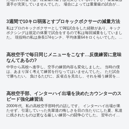
選手が充実していませんでした。 場合によっては重量級の試合が無
くなってしまう可能性があるため減量が必要でした。...
3週間で10キロ弱落とすプロキックボクサーの減量方法
私はプロのキックボクサーとして9戦試合をした経験があり、キック
ボクシングは規定の体重で試合をするので私は毎回減量をしていまし
た。 現役時の私は身長174センチ、平均体重64キロくらいでした。昔
からあまり食欲が無かったので減量は他の選手...
高校空手で毎日同じメニューをこなす…反復練習に意味
なんてあるの?
中学から高校へ進学し、空手の練習内容も変化しました。 当時の僕
は、あまり深く考えて練習を行なってはいませんでした。 ただ試合
で勝ちたい。 負けるたびに、反省点を見出し、それを補う練習をす
る。 フィジカル面での弱さは明...
高校空手部、インターハイ出場を決めたカウンターのス
ピード強化練習法
2000年代、私の高校空手部時代の話しです。 インターハイ出場が果
たせず、引退していった先輩達の悔しさを目の当たりにした夏、私達
に残されたものは更なる厳しい練習への闘争心でした。 翌年のイン
ターハイには必ず出場する、という熱い思...