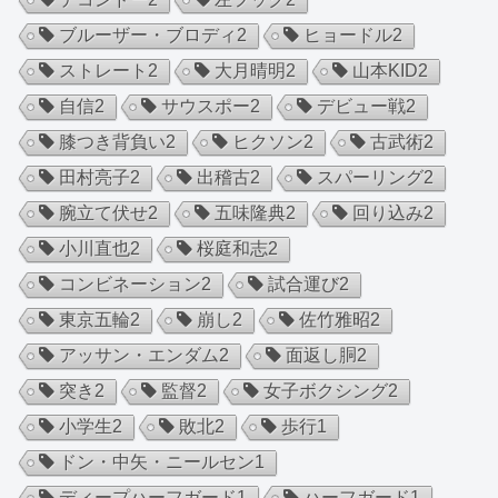
ブルーザー・ブロディ
2
ヒョードル
2
ストレート
2
大月晴明
2
山本KID
2
自信
2
サウスポー
2
デビュー戦
2
膝つき背負い
2
ヒクソン
2
古武術
2
田村亮子
2
出稽古
2
スパーリング
2
腕立て伏せ
2
五味隆典
2
回り込み
2
小川直也
2
桜庭和志
2
コンビネーション
2
試合運び
2
東京五輪
2
崩し
2
佐竹雅昭
2
アッサン・エンダム
2
面返し胴
2
突き
2
監督
2
女子ボクシング
2
小学生
2
敗北
2
歩行
1
ドン・中矢・ニールセン
1
ディープハーフガード
1
ハーフガード
1