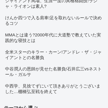
ジャイアント馬場、生涯一度の異種格闘技!ラジ
ャ・ライオンは素人?
けんか四つで入る肩車!足を取れないルールで決め
るコツ
MMAとは違う?2000年代に大道塾で教えていた実
践的な寝技とは
全米スターのキラー・カーン!アンドレ・ザ・ジャ
イアントとの名勝負
中谷潤人の恩師が見せた名勝負!石井広三vsネスト
ール・ガルサ
中西学、見捨てずにいて頂きありがとうございま
した…棚橋弘至戦を終えて