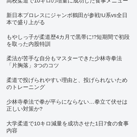
高校柔道で10キロの増量に成功した食事メニュー
新日本プロレスにジャンボ鶴田が参戦!U系vs全日
本で盛り上がる
もやしっ子が柔道歴4カ月で黒帯に!?短期間で初段
を取った内股特訓
柔法が苦手な自分もマスターできた少林寺拳法
「片胸落」3つのコツ
柔道で投げられやすい理由と、投げられないため
のトレーニング
少林寺拳法で拳が平らにならない…拳立て伏せは
正しい対策か?
大学柔道で10キロ減量を成功させた1日7食の食事
内容