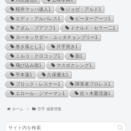
桜井マッハ速人
1
ジョゼ・アルド
1
エディ・アルバレス
1
ピーターアーツ
1
アダム・ブアフフ
1
ドナルド・セラー二
1
ヨーキッサダー・ユッタチョンブリー
1
巻き落とし
1
片手突き
1
ミルコ・クロコップ
1
面
1
飛び込み面
1
マスボクシング
1
平本蓮
1
久保優太
1
ブロック・レスナー
1
障害者プロレス
1
エロール・ジマーマン
1
佐々木憂流迦
1
ホーム
空手 減量増量