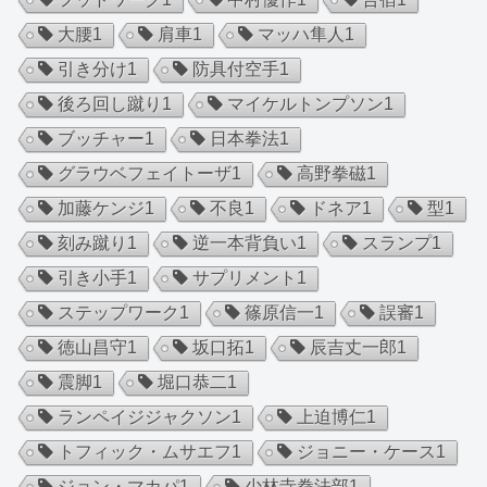
大腰
1
肩車
1
マッハ隼人
1
引き分け
1
防具付空手
1
後ろ回し蹴り
1
マイケルトンプソン
1
ブッチャー
1
日本拳法
1
グラウベフェイトーザ
1
高野拳磁
1
加藤ケンジ
1
不良
1
ドネア
1
型
1
刻み蹴り
1
逆一本背負い
1
スランプ
1
引き小手
1
サプリメント
1
ステップワーク
1
篠原信一
1
誤審
1
徳山昌守
1
坂口拓
1
辰吉丈一郎
1
震脚
1
堀口恭二
1
ランペイジジャクソン
1
上迫博仁
1
トフィック・ムサエフ
1
ジョニー・ケース
1
ジョン・マカパ
1
少林寺拳法部
1