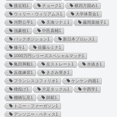
接近戦
1
チョーク
1
横四方固め
1
ウィリー・ウィリアムス
1
大学体育会
1
河野公平
1
天海ツナミ
1
藤岡菜穂子
1
強豪校
1
中邑真輔
1
バックポジション
1
新日本プロレス
1
修斗
1
佐藤ルミナ
1
1000万円シリーズスペシャルマッチ
1
亀田興毅
1
左ストレート
1
水抜き
1
反復練習
1
きざみ突き
1
フランシスコフィリオ
1
ケンケン内股
1
櫓投げ
1
片足タックル
1
中西学
1
棚橋弘至
1
師範
1
トニー・ファーガソン
1
アンソニー・ペティス
1