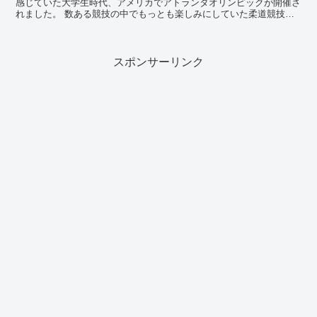
感じていた大学生時代、アメリカでアトランタオリンピックが開催さ
れました。 数ある競技の中でもっとも楽しみにしていた柔道競技は
大会の開幕直後から始まります。 世間は田村亮子...
スポンサーリンク