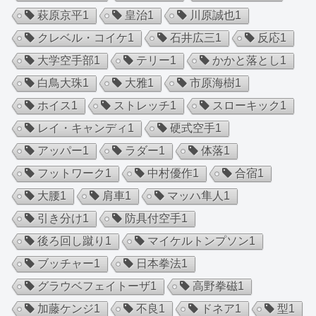
萩原京平
1
皇治
1
川原誠也
1
クレベル・コイケ
1
石井広三
1
反応
1
大学空手部
1
テリー
1
かかと落とし
1
白鳥大珠
1
大雅
1
市原海樹
1
ホイス
1
ストレッチ
1
スローキック
1
レイ・キャンディ
1
硬式空手
1
アッパー
1
ラダー
1
体落
1
フットワーク
1
中村優作
1
合宿
1
大腰
1
肩車
1
マッハ隼人
1
引き分け
1
防具付空手
1
後ろ回し蹴り
1
マイケルトンプソン
1
ブッチャー
1
日本拳法
1
グラウベフェイトーザ
1
高野拳磁
1
加藤ケンジ
1
不良
1
ドネア
1
型
1