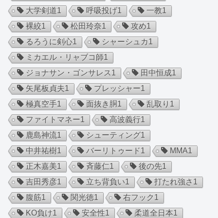
大学剣道
1
呼吸投げ
1
一教
1
裸絞
1
松田玲奈
1
攻め
1
るろうに剣心
1
シャーシュカ
1
ミカエル・リャブコ師
1
ジョナサン・ゴンサレス
1
田中恒成
1
矢尾板貞夫
1
プレッシャー
1
極真空手
1
面抜き胴
1
乱取り
1
ファイトマネー
1
高波義行
1
鹿島神流
1
シューティング
1
中井祐樹
1
バーリトゥード
1
MMA
1
正木嘉美
1
斉藤仁
1
後の先
1
吉田秀彦
1
立ち背負い
1
打たれ強さ
1
腹筋
1
関光徳
1
右フック
1
KO負け
1
安全性
1
柔道全日本
1