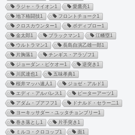
ラジャ・ライオン
1
愛鷹亮
1
地下格闘技
1
フロントチョーク
1
クロスカウンター
1
ボディブロー
1
金太郎
1
ブラックマン
1
江幡塁
1
ウルトラマン
1
長島自演乙雄一郎
1
片胸落
1
チンギス・アラゾフ
1
ジョーダン・ピケオー
1
逆突き
1
川尻達也
1
五味孝典
1
桜井マッハ速人
1
ジョゼ・アルド
1
エディ・アルバレス
1
ピーターアーツ
1
アダム・ブアフフ
1
ドナルド・セラー二
1
ヨーキッサダー・ユッタチョンブリー
1
巻き落とし
1
片手突き
1
ミルコ・クロコップ
1
面
1