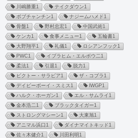
川嶋勝重
1
テイクダウン
1
ボブチャンチン
1
ナジームハメド
1
骨盤
1
野村忠宏
1
中国武術
1
ケンカ
1
食事メニュー
1
五輪書
1
大野翔平
1
礼儀
1
ロシアンフック
1
PWC
1
イブラヒム・エルボウ二
1
柔法
1
引退
1
脱力
1
ビクトー・サラビア
1
ザ・コブラ
1
デイビーボーイ・スミス
1
IWGP
1
ハルク・ホーガン
1
エル・サムライ
1
金本浩二
1
ブラックタイガー
1
ストロングマシーン
1
大東旭
1
アニマル浜口
1
ダイナマイトキッド
1
佐々木健介
1
川田利明
1