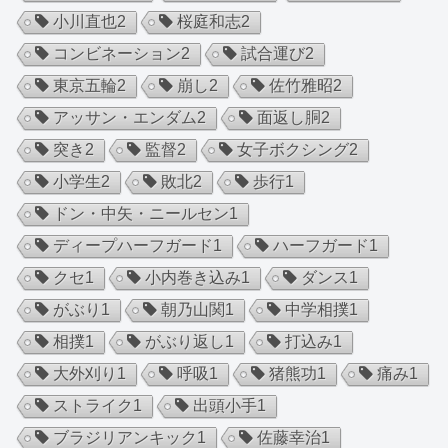
小川直也
2
桜庭和志
2
コンビネーション
2
試合運び
2
東京五輪
2
崩し
2
佐竹雅昭
2
アッサン・エンダム
2
面返し胴
2
突き
2
監督
2
女子ボクシング
2
小学生
2
敗北
2
歩行
1
ドン・中矢・ニールセン
1
ディープハーフガード
1
ハーフガード
1
クセ
1
小内巻き込み
1
ダンス
1
がぶり
1
朝乃山関
1
中学相撲
1
相撲
1
がぶり返し
1
打込み
1
大外刈り
1
呼吸
1
猪熊功
1
痛み
1
ストライク
1
出頭小手
1
ブラジリアンキック
1
佐藤幸治
1