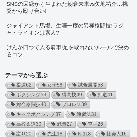
SNSの因縁から生まれた朝倉未来vs矢地祐介…挑
発から殴り合い!
ジャイアント馬場、生涯一度の異種格闘技!ラジ
ャ・ライオンは素人?
けんか四つで入る肩車!足を取れないルールで決め
るコツ
テーマから選ぶ
柔道
62
女子
58
試合展開
58
ボクシング
53
得意技
49
剣道
41
総合格闘技
40
プロレス
39
キックボクシング
37
練習法
31
高校柔道
30
減量
27
空手
26
蹴り
20
先生
18
K-1
18
社会人
16