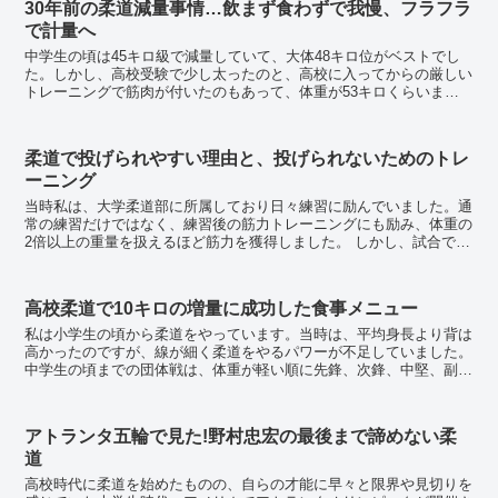
30年前の柔道減量事情…飲まず食わずで我慢、フラフラ
で計量へ
中学生の頃は45キロ級で減量していて、大体48キロ位がベストでし
た。しかし、高校受験で少し太ったのと、高校に入ってからの厳しい
トレーニングで筋肉が付いたのもあって、体重が53キロくらいまで
増えてしまいました。 私は既に国体選手にも選ば...
柔道で投げられやすい理由と、投げられないためのトレ
ーニング
当時私は、大学柔道部に所属しており日々練習に励んでいました。通
常の練習だけではなく、練習後の筋力トレーニングにも励み、体重の
2倍以上の重量を扱えるほど筋力を獲得しました。 しかし、試合では
なぜか相手に簡単に投げられてしまうのです。相手...
高校柔道で10キロの増量に成功した食事メニュー
私は小学生の頃から柔道をやっています。当時は、平均身長より背は
高かったのですが、線が細く柔道をやるパワーが不足していました。
中学生の頃までの団体戦は、体重が軽い順に先鋒、次鋒、中堅、副
将、大将という並び順で同じような体格の選手とやる...
アトランタ五輪で見た!野村忠宏の最後まで諦めない柔
道
高校時代に柔道を始めたものの、自らの才能に早々と限界や見切りを