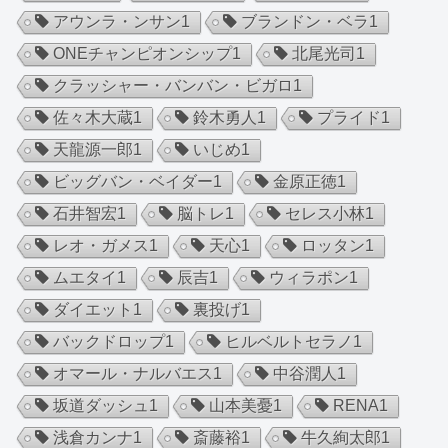
アウンラ・ンサン
1
ブランドン・ベラ
1
ONEチャンピオンシップ
1
北尾光司
1
クラッシャー・バンバン・ビガロ
1
佐々木大蔵
1
鈴木勇人
1
プライド
1
天龍源一郎
1
いじめ
1
ビッグバン・ベイダー
1
金原正徳
1
石井智宏
1
脳トレ
1
セレス小林
1
レオ・ガメス
1
天心
1
ロッタン
1
ムエタイ
1
辰吉
1
ウィラポン
1
ダイエット
1
裏投げ
1
バックドロップ
1
ヒルベルトセラノ
1
オマール・ナルバエス
1
中谷潤人
1
坂道ダッシュ
1
山本美憂
1
RENA
1
浅倉カンナ
1
斎藤裕
1
牛久絢太郎
1