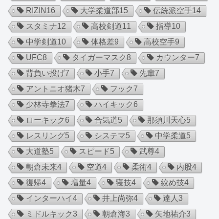
RIZIN
16
大学柔道部
15
伝統派空手
14
スタミナ
12
高校剣道
11
指導
10
中学剣道
10
体格差
9
高校空手
9
UFC
8
タイガーマスク
8
カウンター
7
背負い投げ
7
小手
7
先輩
7
アントニオ猪木
7
フック
7
少林寺拳法
7
ハイキック
6
ローキック
6
合気道
5
那須川天心
5
レスリング
5
システマ
5
中学柔道
5
大道塾
5
スピード
5
武尊
4
朝倉未来
4
空道
4
柔術
4
内股
4
復帰
4
増量
4
寝技
4
絞め技
4
インターハイ
4
井上尚弥
4
達人
3
ミドルキック
3
朝倉海
3
矢地祐介
3