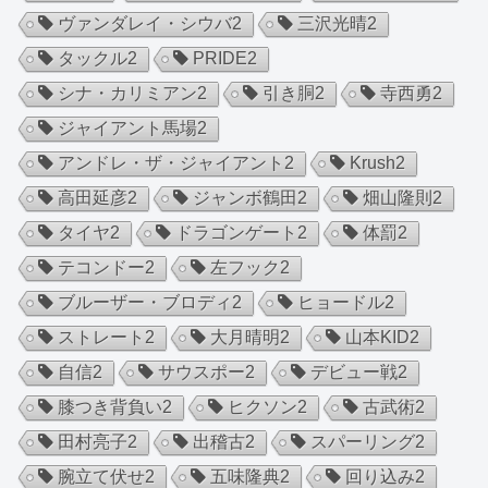
ヴァンダレイ・シウバ
2
三沢光晴
2
タックル
2
PRIDE
2
シナ・カリミアン
2
引き胴
2
寺西勇
2
ジャイアント馬場
2
アンドレ・ザ・ジャイアント
2
Krush
2
高田延彦
2
ジャンボ鶴田
2
畑山隆則
2
タイヤ
2
ドラゴンゲート
2
体罰
2
テコンドー
2
左フック
2
ブルーザー・ブロディ
2
ヒョードル
2
ストレート
2
大月晴明
2
山本KID
2
自信
2
サウスポー
2
デビュー戦
2
膝つき背負い
2
ヒクソン
2
古武術
2
田村亮子
2
出稽古
2
スパーリング
2
腕立て伏せ
2
五味隆典
2
回り込み
2