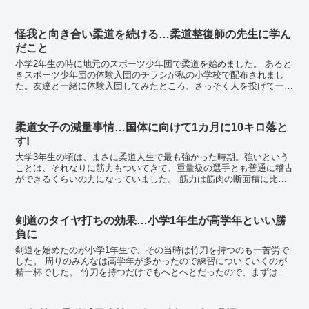
小柄な女性の先生が黒帯を巻き男子生徒を次々...
怪我と向き合い柔道を続ける…柔道整復師の先生に学ん
だこと
小学2年生の時に地元のスポーツ少年団で柔道を始めました。 あると
きスポーツ少年団の体験入団のチラシが私の小学校で配布されまし
た。友達と一緒に体験入団してみたところ、さっそく人を投げて一本
を取る魅力に取り憑かれ、柔道を始めることにしまし...
柔道女子の減量事情…国体に向けて1カ月に10キロ落と
す!
大学3年生の頃は、まさに柔道人生で最も強かった時期。強いという
ことは、それなりに筋力もついてきて、重量級の選手とも普通に稽古
ができるくらいの力になっていました。 筋力は筋肉の断面積に比例
すると言われるがゆえに、筋力と比例して筋肉量もか...
剣道のタイヤ打ちの効果…小学1年生が高学年といい勝
負に
剣道を始めたのが小学1年生で、その当時は竹刀を持つのも一苦労で
した。 周りのみんなは高学年が多かったので練習についていくのが
精一杯でした。 竹刀を持つだけでもへとへとだったので、まずはス
タミナ作りをしていました。やはり、スタミナ...