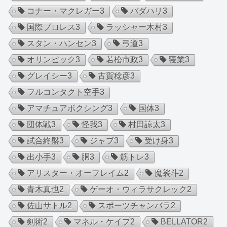
コナー・マクレガー
3
バダハリ
3
国際プロレス
3
ラッシャー木村
3
スタン・ハンセン
3
弓道
3
オリンピック
3
若松市政
3
寝業
3
グレイシー
3
古賀稔彦
3
フルコンタクト空手
3
アマチュアボクシング
3
国体
3
団体戦
3
怪我
3
村田諒太
3
試合終盤
3
ジャブ
3
受け身
3
出小手
3
胴
3
筋トレ
3
アリスター・オーフレイム
2
魔裟斗
2
青木真也
2
ゲーオ・ウィラサクレック
2
佐山サトル
2
スポーツチャンバラ
2
剣術
2
マネル・ケイプ
2
BELLATOR
2