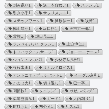
刻み蹴り
1
逆一本背負い
1
スランプ
1
引き小手
1
サプリメント
1
ステップワーク
1
篠原信一
1
誤審
1
徳山昌守
1
坂口拓
1
辰吉丈一郎
1
震脚
1
堀口恭二
1
ランペイジジャクソン
1
上迫博仁
1
トフィック・ムサエフ
1
ジョニー・ケース
1
ジョン・マカパ
1
少林寺拳法部
1
昇段審査
1
リカルドロペス
1
アントニオ・プラチバット
1
イーグル京和
1
かませ犬
1
切り返し
1
巴十字
1
関節技
1
タイソン
1
ガゼルパンチ
1
柔道整復師
1
ガード
1
大内刈り
1
肘打ち
1
初心者
1
リズム
1