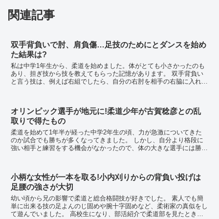
関連記事
双手背負いで肘、肩負傷…足技のためにとダンスを始め
た結果は?
私は中学1年生から、柔道を始めました。体がとても小さかったのも
あり、担ぎ技から技を教えてもらった記憶があります。 双手背負い
と言う技は、例えば右組でしたら、自分の右肘を相手の右脇に入れて
担ぎ込んで投げるのですが、右肘に相手の全体重がか...
オリンピック選手が地元に!柔道少年が古賀稔彦との乱
取りで得たもの
柔道を始めて1年半が経った中学2年生の頃、力が急激についてきた
のか試合でも勝ちが多くなってきました。 しかし、自分より格段に
強い相手と練習をする機会がなかったので、体の大きな選手には勝て
なくなっていたのが課題でした。 地元に古賀稔彦...
小柄な女性が一本を取る!小内刈りからの背負い投げは
足腰の強さが大切
幼い頃から兄の影響で柔道と総合格闘技が好きでした。 素人でも簡
単に出来る技の足よんのじ固めや腕十字固めなど、柔術家の真似をし
て遊んでいました。 高校生になり、部活紹介で柔道部を見たときに