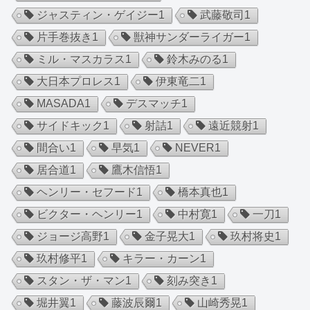
ジャスティン・ゲイジー
1
武藤敬司
1
片手巻抜き
1
獣神サンダーライガー
1
ミル・マスカラス
1
鈴木みのる
1
大日本プロレス
1
伊東竜二
1
MASADA
1
デスマッチ
1
サイドキック
1
射詰
1
遠近競射
1
間合い
1
早気
1
NEVER
1
居合道
1
鷹木信悟
1
ヘンリー・セフード
1
橋本真也
1
ビクター・ヘンリー
1
中村寛
1
一刀
1
ジョージ高野
1
金子晃大
1
玖村将史
1
玖村修平
1
キラー・カーン
1
スタン・ザ・マン
1
刻み突き
1
堀井翼
1
藤波辰爾
1
山崎秀晃
1