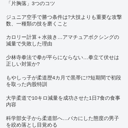
「片胸落」3つのコツ
ジュニア空手で勝つ条件は?大技よりも重要な攻撃
数、一種類の技を磨くこと
カロリー計算＋水抜き…アマチュアボクシングの
減量で失敗した理由
少林寺拳法で拳が平らにならない…拳立て伏せは
正しい対策か?
もやしっ子が柔道歴4カ月で黒帯に!?短期間で初段
を取った内股特訓
大学柔道で10キロ減量を成功させた1日7食の食事
内容
科学部女子から柔道部へ…バカにした態度の男子
を絞め落とし目覚める