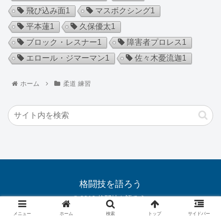
飛び込み面
1
マスボクシング
1
平本蓮
1
久保優太
1
ブロック・レスナー
1
障害者プロレス
1
エロール・ジマーマン
1
佐々木憂流迦
1
ホーム
柔道 練習
格闘技を語ろう
© 2019 格闘技を語ろう.
メニュー
ホーム
検索
トップ
サイドバー