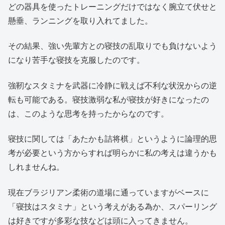
どの器具を使ったトレーニングだけではなく腕立て伏せと
懸垂、ランニングを取り入れてました。
その結果、強い先輩方との寝技の乱取りでも負けないよう
になり苦手な寝技を克服したのです。
強靭なスタミナを武器に冷静に戦えば不利な状況からの逆
転も可能である。寝技激弱な私が寝技が好きになったの
は、このような思考を持ったからなのです。
寝技に関しては「あたかも詰将棋」というように論理的思
考が必要という方からすれば明らかに私の考えは違うかも
しれませんね。
現在ブラジリアン柔術の道場に通っていますがベースに
「寝技はスタミナ」という考えがある為か、スパーリング
は好きですが多彩な技などは頭に入ってきません。