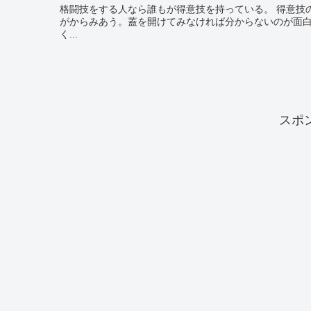
格闘技をする人なら誰もが得意技を持っている。 得意技の誕生には、センス、経験、成り行き、こだわりなど、色々な要素
がからみあう。蓋を開けてみなければ分からないのが面白い。 60年代、ボクシングブームの真っただ中。1日も
く...
スポ