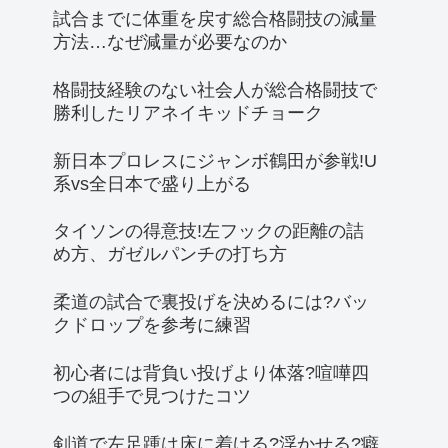
試合までに体重を戻す総合格闘技の減量
方法…なぜ減量が必要なのか
格闘技経験のない社会人が総合格闘技で
勝利したリアネイキッドチョーク
新日本プロレスにジャンボ鶴田が参戦!U
系vs全日本で盛り上がる
タイソンの得意技!左フックの距離の詰
め方、ガゼルパンチの打ち方
柔道の試合で裏投げを決めるには?バッ
クドロップを参考に練習
初心者には背負い投げより体落?喧嘩四
つの組手で見つけたコツ
剣道で左足踵は床に着ける?浮かせる?癖