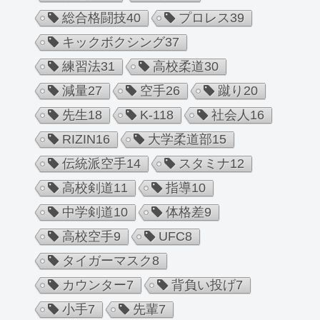
総合格闘技
40
プロレス
39
キックボクシング
37
練習法
31
高校柔道
30
減量
27
空手
26
蹴り
20
先生
18
K-1
18
社会人
16
RIZIN
16
大学柔道部
15
伝統派空手
14
スタミナ
12
高校剣道
11
指導
10
中学剣道
10
体格差
9
高校空手
9
UFC
8
タイガーマスク
8
カウンター
7
背負い投げ
7
小手
7
先輩
7