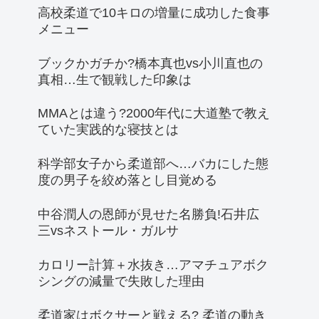
高校柔道で10キロの増量に成功した食事
メニュー
ブックかガチか?橋本真也vs小川直也の
真相…生で観戦した印象は
MMAとは違う?2000年代に大道塾で教え
ていた実践的な寝技とは
科学部女子から柔道部へ…バカにした態
度の男子を絞め落とし目覚める
中谷潤人の恩師が見せた名勝負!石井広
三vsネストール・ガルサ
カロリー計算＋水抜き…アマチュアボク
シングの減量で失敗した理由
柔道家はボクサーと戦える? 柔道の動き