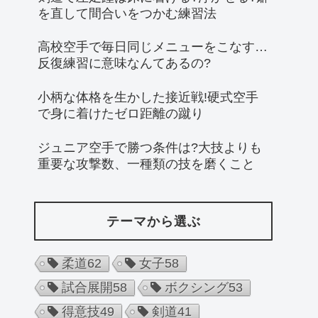
を直して間合いをつかむ練習法
高校空手で毎日同じメニューをこなす…
反復練習に意味なんてあるの?
小柄な体格を生かした接近戦!硬式空手
で身に着けたゼロ距離の蹴り
ジュニア空手で勝つ条件は?大技よりも
重要な攻撃数、一種類の技を磨くこと
テーマから選ぶ
柔道
62
女子
58
試合展開
58
ボクシング
53
得意技
49
剣道
41