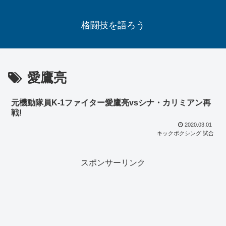
格闘技を語ろう
愛鷹亮
元機動隊員K-1ファイター愛鷹亮vsシナ・カリミアン再
戦!
2020.03.01
キックボクシング 試合
スポンサーリンク