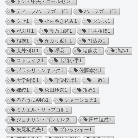
ドン・中矢・ニールセン
1
ディープハーフガード
1
ハーフガード
1
クセ
1
小内巻き込み
1
ダンス
1
がぶり
1
朝乃山関
1
中学相撲
1
相撲
1
がぶり返し
1
打込み
1
大外刈り
1
呼吸
1
猪熊功
1
痛み
1
ストライク
1
出頭小手
1
ブラジリアンキック
1
佐藤幸治
1
大学剣道
1
呼吸投げ
1
一教
1
裸絞
1
松田玲奈
1
攻め
1
るろうに剣心
1
シャーシュカ
1
ミカエル・リャブコ師
1
ジョナサン・ゴンサレス
1
田中恒成
1
矢尾板貞夫
1
プレッシャー
1