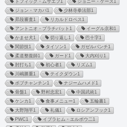
トフィック・ムサエフ
1
ジョニー・ケース
1
ジョン・マカパ
1
少林寺拳法部
1
昇段審査
1
リカルドロペス
1
アントニオ・プラチバット
1
イーグル京和
1
かませ犬
1
切り返し
1
巴十字
1
関節技
1
タイソン
1
ガゼルパンチ
1
柔道整復師
1
ガード
1
大内刈り
1
肘打ち
1
初心者
1
リズム
1
川嶋勝重
1
テイクダウン
1
ボブチャンチン
1
ナジームハメド
1
骨盤
1
野村忠宏
1
中国武術
1
ケンカ
1
食事メニュー
1
五輪書
1
大野翔平
1
礼儀
1
ロシアンフック
1
PWC
1
イブラヒム・エルボウ二
1