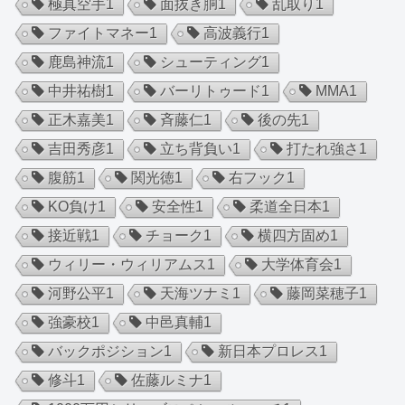
極真空手
1
面抜き胴
1
乱取り
1
ファイトマネー
1
高波義行
1
鹿島神流
1
シューティング
1
中井祐樹
1
バーリトゥード
1
MMA
1
正木嘉美
1
斉藤仁
1
後の先
1
吉田秀彦
1
立ち背負い
1
打たれ強さ
1
腹筋
1
関光徳
1
右フック
1
KO負け
1
安全性
1
柔道全日本
1
接近戦
1
チョーク
1
横四方固め
1
ウィリー・ウィリアムス
1
大学体育会
1
河野公平
1
天海ツナミ
1
藤岡菜穂子
1
強豪校
1
中邑真輔
1
バックポジション
1
新日本プロレス
1
修斗
1
佐藤ルミナ
1