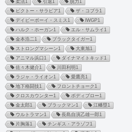
柔法
1
引退
1
脱力
1
ビクトー・サラビア
1
ザ・コブラ
1
デイビーボーイ・スミス
1
IWGP
1
ハルク・ホーガン
1
エル・サムライ
1
金本浩二
1
ブラックタイガー
1
ストロングマシーン
1
大東旭
1
アニマル浜口
1
ダイナマイトキッド
1
佐々木健介
1
川田利明
1
ラジャ・ライオン
1
愛鷹亮
1
地下格闘技
1
フロントチョーク
1
クロスカウンター
1
ボディブロー
1
金太郎
1
ブラックマン
1
江幡塁
1
ウルトラマン
1
長島自演乙雄一郎
1
片胸落
1
チンギス・アラゾフ
1