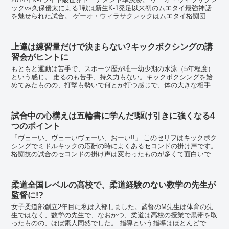
ックvs久保優太による1戦は新生K-1発足以来初のムエタイ最強神話
を魅せられた試合。 ゲーオ・ウィラサクレックはムエタイ格闘団体
本場ルンピニーの王者に輝いた実...
上達は練習量だけで決まらない?キックボクシングの講
習会がヒントに
もともと運動は苦手で、スポーツ歴が唯一幼少期の水泳（5年程度）
という感じ。 走るのも苦手、持久力もない。キックボクシングを始
めてみたものの、打撃も勢いで何とか打つ感じで、体の大きな相手と
組んだ場合に、安定して打撃を打てないことが課題だ...
試合中の心構えは五輪書に学んだ!駆け引きに強くなる4
つのポイント
「ヴェーい、ヴェーいヴェーい、おーい!!」 このセリフはキックボク
シングでミドルキックの応酬の時によくあるセコンドの掛け声です。
格闘技の試合のセコンドの掛け声は変わったものが多くて面白いです
よね。 フルコンタクト系空手の試合だと...
柔道全国レベルの高校で、柔道経験のない数学の先生が
監督に!?
女子柔道部創立2年目に私は入部しました。監督のM先生は体育の先
生ではなく、数学の先生で、なおかつ、柔道は高校の授業で黒帯を取
ったものの、ほぼ素人同然でした。 指導という指導はほとんどでき