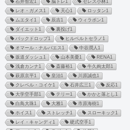
石井智宏
1
脳トレ
1
セレス小林
1
レオ・ガメス
1
天心
1
ロッタン
1
ムエタイ
1
辰吉
1
ウィラポン
1
ダイエット
1
裏投げ
1
バックドロップ
1
ヒルベルトセラノ
1
オマール・ナルバエス
1
中谷潤人
1
坂道ダッシュ
1
山本美憂
1
RENA
1
浅倉カンナ
1
斎藤裕
1
牛久絢太郎
1
萩原京平
1
皇治
1
川原誠也
1
クレベル・コイケ
1
石井広三
1
反応
1
大学空手部
1
テリー
1
かかと落とし
1
白鳥大珠
1
大雅
1
市原海樹
1
ホイス
1
ストレッチ
1
スローキック
1
レイ・キャンディ
1
硬式空手
1