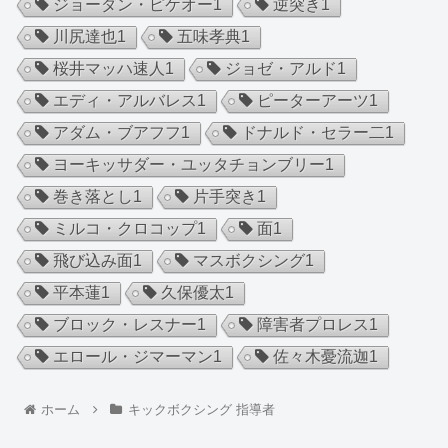
ジョーダン・ピケオー
1
逆突き
1
川尻達也
1
五味孝典
1
桜井マッハ速人
1
ジョゼ・アルド
1
エディ・アルバレス
1
ピーターアーツ
1
アダム・ブアフフ
1
ドナルド・セラー二
1
ヨーキッサダー・ユッタチョンブリー
1
巻き落とし
1
片手突き
1
ミルコ・クロコップ
1
面
1
飛び込み面
1
マスボクシング
1
平本蓮
1
久保優太
1
ブロック・レスナー
1
障害者プロレス
1
エロール・ジマーマン
1
佐々木憂流迦
1
ホーム
キックボクシング 指導者