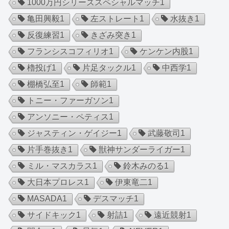
1000万円シリーズスペシャルマッチ
1
亀田興毅
1
左ストレート
1
水抜き
1
反復練習
1
きざみ突き
1
フランシスコフィリオ
1
ケンケン内股
1
櫓投げ
1
片足タックル
1
中西学
1
棚橋弘至
1
師範
1
トニー・ファーガソン
1
アンソニー・ペティス
1
ジャスティン・ゲイジー
1
武藤敬司
1
片手巻抜き
1
獣神サンダーライガー
1
ミル・マスカラス
1
鈴木みのる
1
大日本プロレス
1
伊東竜二
1
MASADA
1
デスマッチ
1
サイドキック
1
射詰
1
遠近競射
1