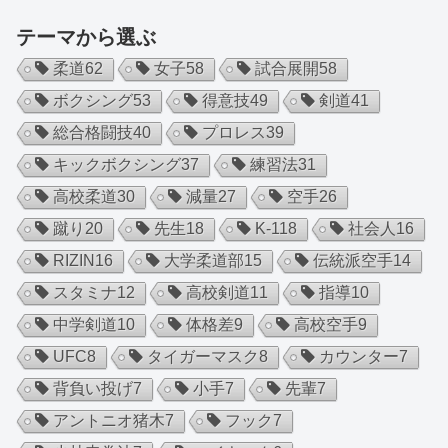
テーマから選ぶ
柔道
62
女子
58
試合展開
58
ボクシング
53
得意技
49
剣道
41
総合格闘技
40
プロレス
39
キックボクシング
37
練習法
31
高校柔道
30
減量
27
空手
26
蹴り
20
先生
18
K-1
18
社会人
16
RIZIN
16
大学柔道部
15
伝統派空手
14
スタミナ
12
高校剣道
11
指導
10
中学剣道
10
体格差
9
高校空手
9
UFC
8
タイガーマスク
8
カウンター
7
背負い投げ
7
小手
7
先輩
7
アントニオ猪木
7
フック
7