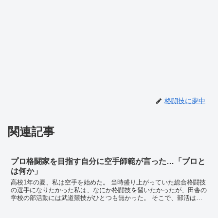
格闘技に夢中
関連記事
プロ格闘家を目指す自分に空手師範が言った…「プロと
は何か」
高校1年の夏、私は空手を始めた。 当時盛り上がっていた総合格闘技
の選手になりたかった私は、なにか格闘技を習いたかったが、田舎の
学校の部活動には武道競技がひとつも無かった。 そこで、部活は単
純な体力づくりのためにと陸上部を選択。隣...