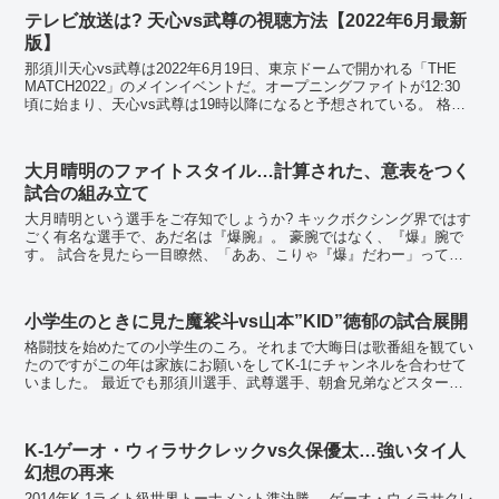
テレビ放送は? 天心vs武尊の視聴方法【2022年6月最新
版】
那須川天心vs武尊は2022年6月19日、東京ドームで開かれる「THE
MATCH2022」のメインイベントだ。オープニングファイトが12:30
頃に始まり、天心vs武尊は19時以降になると予想されている。 格闘
技ファンなら、この世紀の...
大月晴明のファイトスタイル…計算された、意表をつく
試合の組み立て
大月晴明という選手をご存知でしょうか? キックボクシング界ではす
ごく有名な選手で、あだ名は『爆腕』。 豪腕ではなく、『爆』腕で
す。 試合を見たら一目瞭然、「ああ、こりゃ『爆』だわー」ってな
ります。 大月晴明の試合には...
小学生のときに見た魔裟斗vs山本”KID”徳郁の試合展開
格闘技を始めたての小学生のころ。それまで大晦日は歌番組を観てい
たのですがこの年は家族にお願いをしてK-1にチャンネルを合わせて
いました。 最近でも那須川選手、武尊選手、朝倉兄弟などスター選
手が出てきていますが、当時の私のヒーローは中軽...
K-1ゲーオ・ウィラサクレックvs久保優太…強いタイ人
幻想の再来
2014年K-1ライト級世界トーナメント準決勝。 ゲーオ・ウィラサクレ