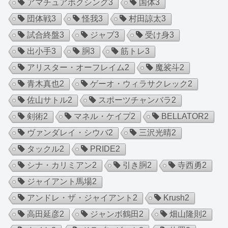
アマチュアボクシング
3
国体
3
団体戦
3
怪我
3
村田諒太
3
試合終盤
3
ジャブ
3
受け身
3
出小手
3
胴
3
筋トレ
3
アリスター・オーフレイム
2
魔裟斗
2
青木真也
2
ゲーオ・ウィラサクレック
2
佐山サトル
2
スポーツチャンバラ
2
剣術
2
マネル・ケイプ
2
BELLATOR
2
ヴァンダレイ・シウバ
2
三沢光晴
2
タックル
2
PRIDE
2
シナ・カリミアン
2
引き胴
2
寺西勇
2
ジャイアント馬場
2
アンドレ・ザ・ジャイアント
2
Krush
2
高田延彦
2
ジャンボ鶴田
2
畑山隆則
2