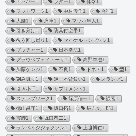
アッパー
1
ラダー
1
体落
1
フットワーク
1
中村優作
1
合宿
1
大腰
1
肩車
1
マッハ隼人
1
引き分け
1
防具付空手
1
後ろ回し蹴り
1
マイケルトンプソン
1
ブッチャー
1
日本拳法
1
グラウベフェイトーザ
1
高野拳磁
1
加藤ケンジ
1
不良
1
ドネア
1
型
1
刻み蹴り
1
逆一本背負い
1
スランプ
1
引き小手
1
サプリメント
1
ステップワーク
1
篠原信一
1
誤審
1
徳山昌守
1
坂口拓
1
辰吉丈一郎
1
震脚
1
堀口恭二
1
ランペイジジャクソン
1
上迫博仁
1