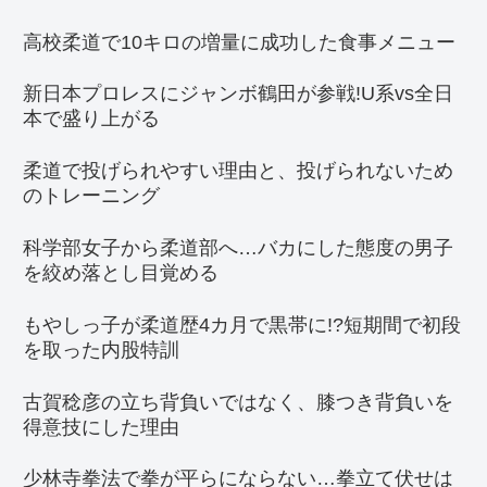
高校柔道で10キロの増量に成功した食事メニュー
新日本プロレスにジャンボ鶴田が参戦!U系vs全日
本で盛り上がる
柔道で投げられやすい理由と、投げられないため
のトレーニング
科学部女子から柔道部へ…バカにした態度の男子
を絞め落とし目覚める
もやしっ子が柔道歴4カ月で黒帯に!?短期間で初段
を取った内股特訓
古賀稔彦の立ち背負いではなく、膝つき背負いを
得意技にした理由
少林寺拳法で拳が平らにならない…拳立て伏せは