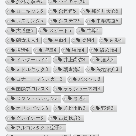
少林寺拳法
7
ハイキック
6
ローキック
6
合気道
5
那須川天心
5
レスリング
5
システマ
5
中学柔道
5
大道塾
5
スピード
5
武尊
4
朝倉未来
4
空道
4
柔術
4
内股
4
復帰
4
増量
4
寝技
4
絞め技
4
インターハイ
4
井上尚弥
4
達人
3
ミドルキック
3
朝倉海
3
矢地祐介
3
コナー・マクレガー
3
バダハリ
3
国際プロレス
3
ラッシャー木村
3
スタン・ハンセン
3
弓道
3
オリンピック
3
若松市政
3
寝業
3
グレイシー
3
古賀稔彦
3
フルコンタクト空手
3