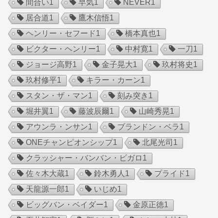
間合い
1
早気
1
NEVER
1
居合道
1
鷹木信悟
1
ヘンリー・セフード
1
橋本真也
1
ビクター・ヘンリー
1
中村寛
1
一刀
1
ジョージ高野
1
金子晃大
1
玖村将史
1
玖村修平
1
キラー・カーン
1
スタン・ザ・マン
1
刻み突き
1
堀井翼
1
藤波辰爾
1
山崎秀晃
1
アウンラ・ンサン
1
ブランドン・ベラ
1
ONEチャンピオンシップ
1
北尾光司
1
クラッシャー・バンバン・ビガロ
1
佐々木大蔵
1
鈴木勇人
1
プライド
1
天龍源一郎
1
いじめ
1
ビッグバン・ベイダー
1
金原正徳
1