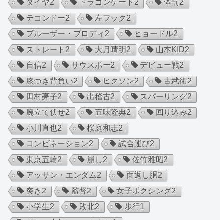
タイヤ
2
ドラゴンゲート
2
体罰
2
テコンドー
2
左フック
2
ブルーザー・ブロディ
2
ヒョードル
2
ストレート
2
大月晴明
2
山本KID
2
自信
2
サウスポー
2
デビュー戦
2
膝つき背負い
2
ヒクソン
2
古武術
2
田村亮子
2
出稽古
2
スパーリング
2
腕立て伏せ
2
五味隆典
2
回り込み
2
小川直也
2
桜庭和志
2
コンビネーション
2
試合運び
2
東京五輪
2
崩し
2
佐竹雅昭
2
アッサン・エンダム
2
面返し胴
2
突き
2
監督
2
女子ボクシング
2
小学生
2
敗北
2
歩行
1