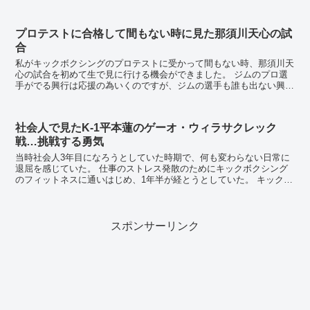
ない状態でしたが、部員たちはM先生を信頼していま...
プロテストに合格して間もない時に見た那須川天心の試
合
私がキックボクシングのプロテストに受かって間もない時、那須川天
心の試合を初めて生で見に行ける機会ができました。 ジムのプロ選
手がでる興行は応援の為いくのですが、ジムの選手も誰も出ない興行
に行くことはほとんどなく、たまたまジムの友人が天...
社会人で見たK-1平本蓮のゲーオ・ウィラサクレック
戦…挑戦する勇気
当時社会人3年目になろうとしていた時期で、何も変わらない日常に
退屈を感じていた。 仕事のストレス発散のためにキックボクシング
のフィットネスに通いはじめ、1年半が経とうとしていた。 キックボ
クシングをはじめたあたりからK-1がまた...
スポンサーリンク