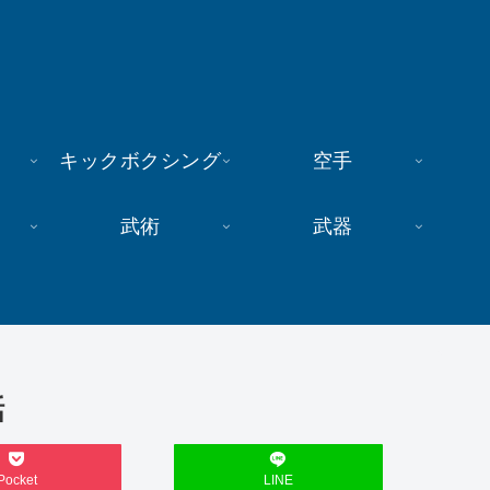
キックボクシング
空手
武術
武器
話
Pocket
LINE