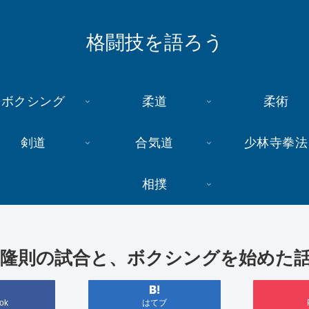
格闘技を語ろう
ボクシング
柔道
柔術
剣道
合気道
少林寺拳法
相撲
隆則の試合と、ボクシングを始めた
ok
はてブ