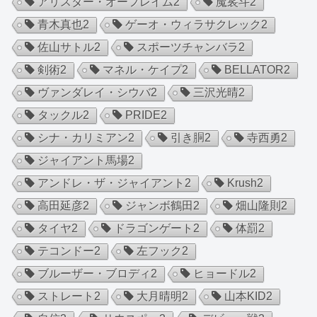
アリスター・オーフレイム
2
魔裟斗
2
青木真也
2
ゲーオ・ウィラサクレック
2
佐山サトル
2
スポーツチャンバラ
2
剣術
2
マネル・ケイプ
2
BELLATOR
2
ヴァンダレイ・シウバ
2
三沢光晴
2
タックル
2
PRIDE
2
シナ・カリミアン
2
引き胴
2
寺西勇
2
ジャイアント馬場
2
アンドレ・ザ・ジャイアント
2
Krush
2
高田延彦
2
ジャンボ鶴田
2
畑山隆則
2
タイヤ
2
ドラゴンゲート
2
体罰
2
テコンドー
2
左フック
2
ブルーザー・ブロディ
2
ヒョードル
2
ストレート
2
大月晴明
2
山本KID
2