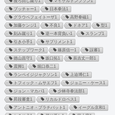
後ろ回し蹴り
1
マイケルトンプソン
1
ブッチャー
1
日本拳法
1
グラウベフェイトーザ
1
高野拳磁
1
加藤ケンジ
1
不良
1
ドネア
1
型
1
刻み蹴り
1
逆一本背負い
1
スランプ
1
引き小手
1
サプリメント
1
ステップワーク
1
篠原信一
1
誤審
1
徳山昌守
1
坂口拓
1
辰吉丈一郎
1
震脚
1
堀口恭二
1
ランペイジジャクソン
1
上迫博仁
1
トフィック・ムサエフ
1
ジョニー・ケース
1
ジョン・マカパ
1
少林寺拳法部
1
昇段審査
1
リカルドロペス
1
アントニオ・プラチバット
1
イーグル京和
1