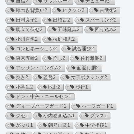
自信
2
サウスポー
2
デビュー戦
2
膝つき背負い
2
ヒクソン
2
古武術
2
田村亮子
2
出稽古
2
スパーリング
2
腕立て伏せ
2
五味隆典
2
回り込み
2
小川直也
2
桜庭和志
2
コンビネーション
2
試合運び
2
東京五輪
2
崩し
2
佐竹雅昭
2
アッサン・エンダム
2
面返し胴
2
突き
2
監督
2
女子ボクシング
2
小学生
2
敗北
2
歩行
1
ドン・中矢・ニールセン
1
ディープハーフガード
1
ハーフガード
1
クセ
1
小内巻き込み
1
ダンス
1
がぶり
1
朝乃山関
1
中学相撲
1