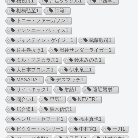
櫓投げ
1
片足タックル
1
中西学
1
棚橋弘至
1
師範
1
トニー・ファーガソン
1
アンソニー・ペティス
1
ジャスティン・ゲイジー
1
武藤敬司
1
片手巻抜き
1
獣神サンダーライガー
1
ミル・マスカラス
1
鈴木みのる
1
大日本プロレス
1
伊東竜二
1
MASADA
1
デスマッチ
1
サイドキック
1
射詰
1
遠近競射
1
間合い
1
早気
1
NEVER
1
居合道
1
鷹木信悟
1
ヘンリー・セフード
1
橋本真也
1
ビクター・ヘンリー
1
中村寛
1
一刀
1