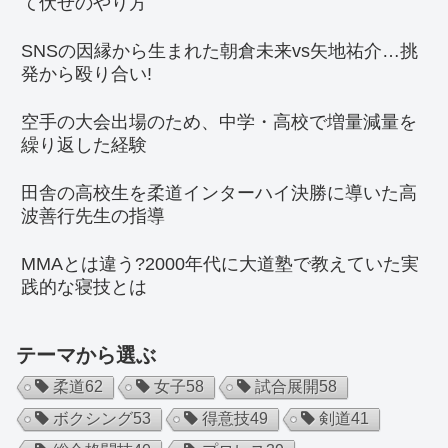
て伏せのやり方
SNSの因縁から生まれた朝倉未来vs矢地祐介…挑
発から殴り合い!
空手の大会出場のため、中学・高校で増量減量を
繰り返した経験
田舎の高校生を柔道インターハイ決勝に導いた高
波善行先生の指導
MMAとは違う?2000年代に大道塾で教えていた実
践的な寝技とは
テーマから選ぶ
柔道
62
女子
58
試合展開
58
ボクシング
53
得意技
49
剣道
41