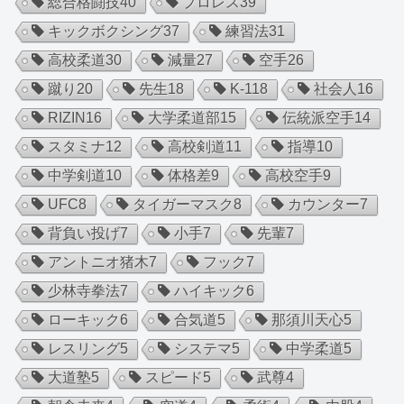
総合格闘技
40
プロレス
39
キックボクシング
37
練習法
31
高校柔道
30
減量
27
空手
26
蹴り
20
先生
18
K-1
18
社会人
16
RIZIN
16
大学柔道部
15
伝統派空手
14
スタミナ
12
高校剣道
11
指導
10
中学剣道
10
体格差
9
高校空手
9
UFC
8
タイガーマスク
8
カウンター
7
背負い投げ
7
小手
7
先輩
7
アントニオ猪木
7
フック
7
少林寺拳法
7
ハイキック
6
ローキック
6
合気道
5
那須川天心
5
レスリング
5
システマ
5
中学柔道
5
大道塾
5
スピード
5
武尊
4