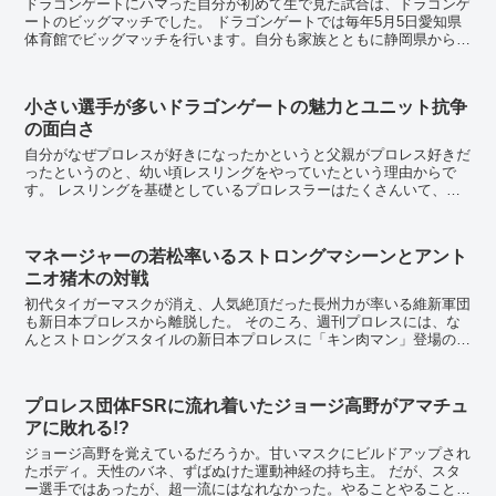
ドラゴンゲートにハマった自分が初めて生で見た試合は、ドラゴンゲ
ートのビッグマッチでした。 ドラゴンゲートでは毎年5月5日愛知県
体育館でビッグマッチを行います。自分も家族とともに静岡県から愛
知県にいき、この試合を生で見ました。 ドラゴ...
小さい選手が多いドラゴンゲートの魅力とユニット抗争
の面白さ
自分がなぜプロレスが好きになったかというと父親がプロレス好きだ
ったというのと、幼い頃レスリングをやっていたという理由からで
す。 レスリングを基礎としているプロレスラーはたくさんいて、レ
スリングの大会の会場には有名なプロレスラーがいたこ...
マネージャーの若松率いるストロングマシーンとアント
ニオ猪木の対戦
初代タイガーマスクが消え、人気絶頂だった長州力が率いる維新軍団
も新日本プロレスから離脱した。 そのころ、週刊プロレスには、な
んとストロングスタイルの新日本プロレスに「キン肉マン」登場の噂
が流れる。 猪木vsキン肉マン、坂口vsキ...
プロレス団体FSRに流れ着いたジョージ高野がアマチュ
アに敗れる!?
ジョージ高野を覚えているだろうか。甘いマスクにビルドアップされ
たボディ。天性のバネ、ずばぬけた運動神経の持ち主。 だが、スタ
ー選手ではあったが、超一流にはなれなかった。やることやることが