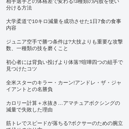
相手選手との体格差で変わる!3種類の内股を使い
分ける方法
大学柔道で10キロ減量を成功させた1日7食の食事
内容
ジュニア空手で勝つ条件は?大技よりも重要な攻撃
数、一種類の技を磨くこと
初心者には背負い投げより体落?喧嘩四つの組手で
見つけたコツ
全米スターのキラー・カーン!アンドレ・ザ・ジャ
イアントとの名勝負
カロリー計算＋水抜き…アマチュアボクシングの
減量で失敗した理由
筋トレでスピードが落ちる?ボクサーのための腕立