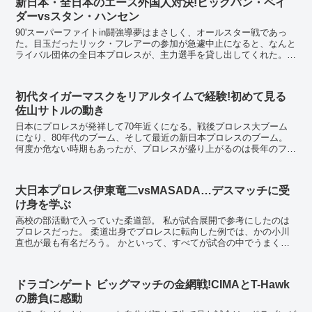
新日本・全日本のエース外国人対決!ビッグバン・ベイ
ダーvsスタン・ハンセン
90'スーパーファイトin闘強導夢はまさしく、オールスター戦であっ
た。目玉だったリック・フレアーの参加が急遽中止になると、なんと
ライバル団体の全日本プロレスが、主力選手を貸し出してくれた。
鶴田、天龍、タイガー、谷津、ハンセンだ。馬場...
初代タイガーマスクをリアルタイムで経験!初めて見る
佐山サトルの動き
日本にプロレスが発祥して70年近くになる。戦後プロレス大ブーム
になり、80年代のブーム、そして最近の新日本プロレスのブーム。
何度か危ない時期もあったが、プロレスが盛り上がるのは長年のファ
ンとしてはうれしい限りだ。 80年代から...
大日本プロレス伊東竜二vsMASADA…デスマッチに受
け身を学ぶ
高校の部活動で入っていた柔道部。 私が試合展開で参考にしたのは
プロレスだった。 柔道出身でプロレスに転向した例では、かの小川
直也が最も有名だろう。 かといって、すべてが試合の中でうまくい
くわけもなく、成功するときも失敗する...
ドラゴンゲート ビッグマッチの金網戦!CIMAとT-Hawk
の勝負に感動