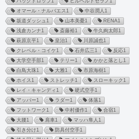
バックドロップ
1
ヒルベルトセラノ
1
オマール・ナルバエス
1
中谷潤人
1
坂道ダッシュ
1
山本美憂
1
RENA
1
浅倉カンナ
1
斎藤裕
1
牛久絢太郎
1
萩原京平
1
皇治
1
川原誠也
1
クレベル・コイケ
1
石井広三
1
反応
1
大学空手部
1
テリー
1
かかと落とし
1
白鳥大珠
1
大雅
1
市原海樹
1
ホイス
1
ストレッチ
1
スローキック
1
レイ・キャンディ
1
硬式空手
1
アッパー
1
ラダー
1
体落
1
フットワーク
1
中村優作
1
合宿
1
大腰
1
肩車
1
マッハ隼人
1
引き分け
1
防具付空手
1