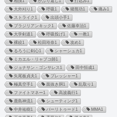
相撲
1
がぶり返し
1
打込み
1
大外刈り
1
呼吸
1
猪熊功
1
痛み
1
ストライク
1
出頭小手
1
ブラジリアンキック
1
佐藤幸治
1
大学剣道
1
呼吸投げ
1
一教
1
裸絞
1
松田玲奈
1
攻め
1
るろうに剣心
1
シャーシュカ
1
ミカエル・リャブコ師
1
ジョナサン・ゴンサレス
1
田中恒成
1
矢尾板貞夫
1
プレッシャー
1
極真空手
1
面抜き胴
1
乱取り
1
ファイトマネー
1
高波義行
1
鹿島神流
1
シューティング
1
中井祐樹
1
バーリトゥード
1
MMA
1