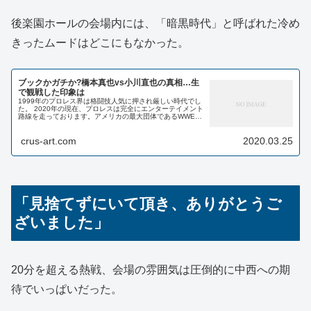
後楽園ホールの会場内には、「暗黒時代」と呼ばれた冷め
きったムードはどこにもなかった。
ブックかガチか?橋本真也vs小川直也の真相…生
で観戦した印象は
1999年のプロレス界は格闘技人気に押され厳しい時代でし
た。 2020年の現在、プロレスは完全にエンターテイメント
路線を走っております。アメリカの最大団体であるWWEは
団体名にエンターテイメントと入れるほどです。 しかし20
年前...
crus-art.com
2020.03.25
「見捨てずにいて頂き、ありがとうご
ざいました」
20分を超える熱戦、会場の雰囲気は圧倒的に中西への期
待でいっぱいだった。