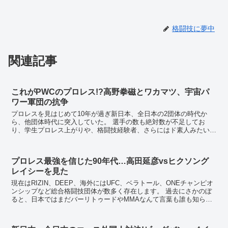
格闘技に夢中
関連記事
これがPWCのプロレス!?高野拳磁とワカマツ、宇宙パ
ワー軍団の抗争
プロレスを見はじめて10年が過ぎ新日本、全日本の2団体の時代か
ら、他団体時代に突入していた。 選手の数も絶対数が不足してお
り、学生プロレス上がりや、格闘技経験者、さらにはド素人みたいな
選手まで出て来た。昔だったら間違いなく入門できない...
プロレス最強を信じた90年代…高田延彦vsヒクソング
レイシーを見た
現在はRIZIN、DEEP、海外にはUFC、ベラトール、ONEチャンピオ
ンシップなど総合格闘技団体が数多く存在します。 過去にさかのぼ
ると、日本ではまだバーリトゥードやMMAなんて言葉も誰も知らな
かった時代、1993年にアメリカでUF...