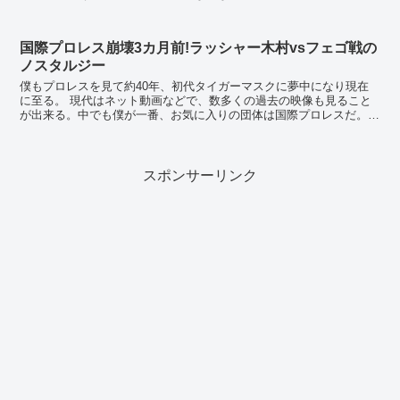
裏目に出てしまうプロレス人生だった。この微妙なと...
国際プロレス崩壊3カ月前!ラッシャー木村vsフェゴ戦の
ノスタルジー
僕もプロレスを見て約40年、初代タイガーマスクに夢中になり現在
に至る。 現代はネット動画などで、数多くの過去の映像も見ること
が出来る。中でも僕が一番、お気に入りの団体は国際プロレスだ。
今、しみじみ見ると地味ながらレベルの高さや...
スポンサーリンク