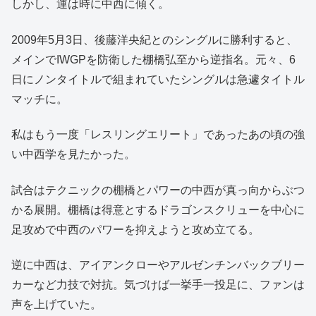
しかし、運は時に中西に傾く。
2009年5月3日、後藤洋央紀とのシングルに勝利すると、
メインでIWGPを防衛した棚橋弘至から逆指名。元々、6
日にノンタイトルで組まれていたシングルは急遽タイトル
マッチに。
私はもう一度「レスリングエリート」であったあの頃の強
い中西学を見たかった。
試合はテクニックの棚橋とパワーの中西が真っ向からぶつ
かる展開。棚橋は得意とするドラゴンスクリューを中心に
足攻めで中西のパワーを抑えようと攻め立てる。
逆に中西は、アイアンクローやアルゼンチンバックブリー
カーなど力技で対抗。気づけば一挙手一投足に、ファンは
声を上げていた。