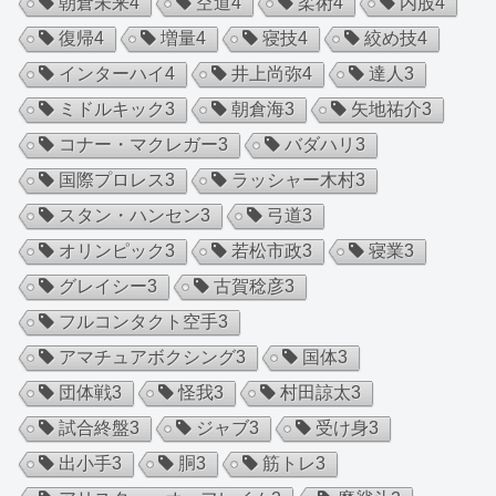
朝倉未来
4
空道
4
柔術
4
内股
4
復帰
4
増量
4
寝技
4
絞め技
4
インターハイ
4
井上尚弥
4
達人
3
ミドルキック
3
朝倉海
3
矢地祐介
3
コナー・マクレガー
3
バダハリ
3
国際プロレス
3
ラッシャー木村
3
スタン・ハンセン
3
弓道
3
オリンピック
3
若松市政
3
寝業
3
グレイシー
3
古賀稔彦
3
フルコンタクト空手
3
アマチュアボクシング
3
国体
3
団体戦
3
怪我
3
村田諒太
3
試合終盤
3
ジャブ
3
受け身
3
出小手
3
胴
3
筋トレ
3