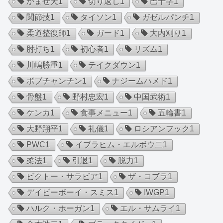
かませ犬
1
切り返し
1
巴十字
1
関節技
1
タイソン
1
ガゼルパンチ
1
柔道整復師
1
ガード
1
大内刈り
1
肘打ち
1
初心者
1
リズム
1
川嶋勝重
1
テイクダウン
1
ボブチャンチン
1
ナジームハメド
1
骨盤
1
野村忠宏
1
中国武術
1
ケンカ
1
食事メニュー
1
五輪書
1
大野翔平
1
礼儀
1
ロシアンフック
1
PWC
1
イブラヒム・エルボウ二
1
柔法
1
引退
1
脱力
1
ビクトー・サラビア
1
ザ・コブラ
1
デイビーボーイ・スミス
1
IWGP
1
ハルク・ホーガン
1
エル・サムライ
1