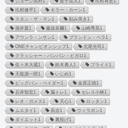
ジョージ高野
1
金子晃大
1
玖村将史
1
玖村修平
1
キラー・カーン
1
スタン・ザ・マン
1
刻み突き
1
堀井翼
1
藤波辰爾
1
山崎秀晃
1
アウンラ・ンサン
1
ブランドン・ベラ
1
ONEチャンピオンシップ
1
北尾光司
1
クラッシャー・バンバン・ビガロ
1
佐々木大蔵
1
鈴木勇人
1
プライド
1
天龍源一郎
1
いじめ
1
ビッグバン・ベイダー
1
金原正徳
1
石井智宏
1
脳トレ
1
セレス小林
1
レオ・ガメス
1
天心
1
ロッタン
1
ムエタイ
1
辰吉
1
ウィラポン
1
ダイエット
1
裏投げ
1