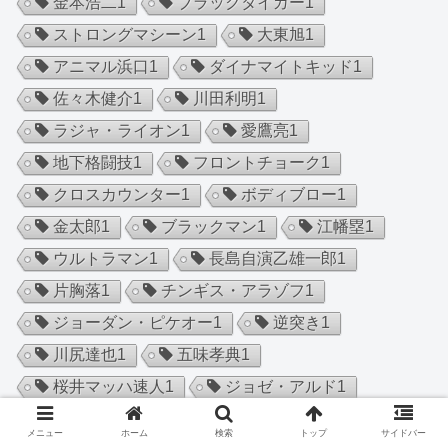
金本浩二
1
ブラックタイガー
1
ストロングマシーン
1
大東旭
1
アニマル浜口
1
ダイナマイトキッド
1
佐々木健介
1
川田利明
1
ラジャ・ライオン
1
愛鷹亮
1
地下格闘技
1
フロントチョーク
1
クロスカウンター
1
ボディブロー
1
金太郎
1
ブラックマン
1
江幡塁
1
ウルトラマン
1
長島自演乙雄一郎
1
片胸落
1
チンギス・アラゾフ
1
ジョーダン・ピケオー
1
逆突き
1
川尻達也
1
五味孝典
1
桜井マッハ速人
1
ジョゼ・アルド
1
エディ・アルバレス
1
ピーターアーツ
1
メニュー
ホーム
検索
トップ
サイドバー