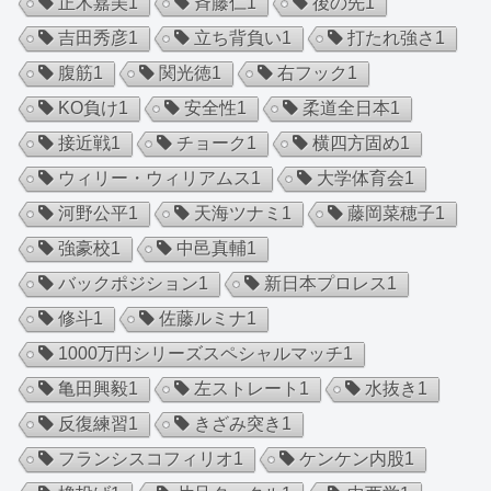
正木嘉美
1
斉藤仁
1
後の先
1
吉田秀彦
1
立ち背負い
1
打たれ強さ
1
腹筋
1
関光徳
1
右フック
1
KO負け
1
安全性
1
柔道全日本
1
接近戦
1
チョーク
1
横四方固め
1
ウィリー・ウィリアムス
1
大学体育会
1
河野公平
1
天海ツナミ
1
藤岡菜穂子
1
強豪校
1
中邑真輔
1
バックポジション
1
新日本プロレス
1
修斗
1
佐藤ルミナ
1
1000万円シリーズスペシャルマッチ
1
亀田興毅
1
左ストレート
1
水抜き
1
反復練習
1
きざみ突き
1
フランシスコフィリオ
1
ケンケン内股
1