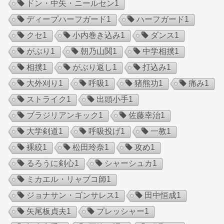
ドン・中矢・ニールセン
1
ディープハーフガード
1
ハーフガード
1
クセ
1
小内巻き込み
1
ダンス
1
がぶり
1
朝乃山関
1
中学相撲
1
相撲
1
がぶり返し
1
打込み
1
大外刈り
1
呼吸
1
猪熊功
1
痛み
1
ストライク
1
出頭小手
1
ブラジリアンキック
1
佐藤幸治
1
大学剣道
1
呼吸投げ
1
一教
1
裸絞
1
松田玲奈
1
攻め
1
るろうに剣心
1
シャーシュカ
1
ミカエル・リャブコ師
1
ジョナサン・ゴンサレス
1
田中恒成
1
矢尾板貞夫
1
プレッシャー
1