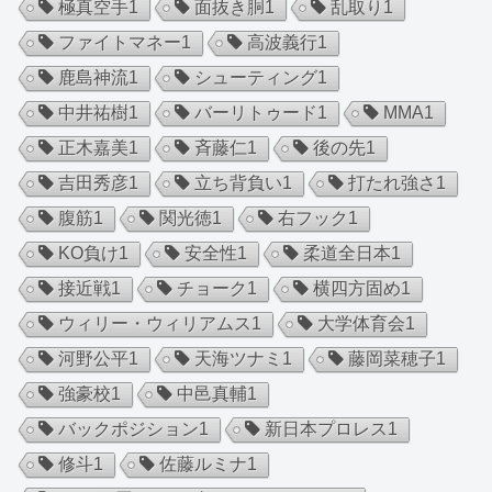
極真空手
1
面抜き胴
1
乱取り
1
ファイトマネー
1
高波義行
1
鹿島神流
1
シューティング
1
中井祐樹
1
バーリトゥード
1
MMA
1
正木嘉美
1
斉藤仁
1
後の先
1
吉田秀彦
1
立ち背負い
1
打たれ強さ
1
腹筋
1
関光徳
1
右フック
1
KO負け
1
安全性
1
柔道全日本
1
接近戦
1
チョーク
1
横四方固め
1
ウィリー・ウィリアムス
1
大学体育会
1
河野公平
1
天海ツナミ
1
藤岡菜穂子
1
強豪校
1
中邑真輔
1
バックポジション
1
新日本プロレス
1
修斗
1
佐藤ルミナ
1