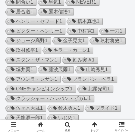
間合い
1
早気
1
NEVER
1
居合道
1
鷹木信悟
1
ヘンリー・セフード
1
橋本真也
1
ビクター・ヘンリー
1
中村寛
1
一刀
1
ジョージ高野
1
金子晃大
1
玖村将史
1
玖村修平
1
キラー・カーン
1
スタン・ザ・マン
1
刻み突き
1
堀井翼
1
藤波辰爾
1
山崎秀晃
1
アウンラ・ンサン
1
ブランドン・ベラ
1
ONEチャンピオンシップ
1
北尾光司
1
クラッシャー・バンバン・ビガロ
1
佐々木大蔵
1
鈴木勇人
1
プライド
1
天龍源一郎
1
いじめ
1
ビッグバン・ベイダー
1
金原正徳
1
メニュー
ホーム
検索
トップ
サイドバー