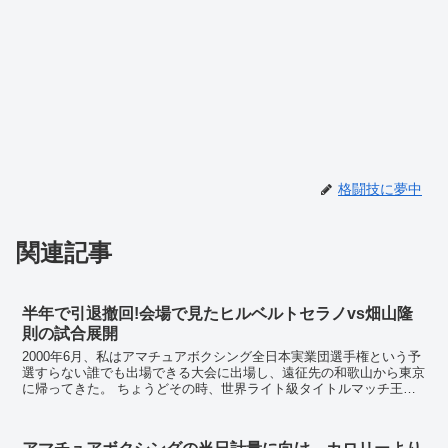
格闘技に夢中
関連記事
半年で引退撤回!会場で見たヒルベルトセラノvs畑山隆
則の試合展開
2000年6月、私はアマチュアボクシング全日本実業団選手権という予
選すらない誰でも出場できる大会に出場し、遠征先の和歌山から東京
に帰ってきた。 ちょうどその時、世界ライト級タイトルマッチ王者
ヒルベルトセラノvs挑戦者畑山隆則が行われた...