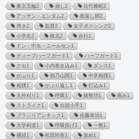
東京五輪
2
崩し
2
佐竹雅昭
2
アッサン・エンダム
2
面返し胴
2
突き
2
監督
2
女子ボクシング
2
小学生
2
敗北
2
歩行
1
ドン・中矢・ニールセン
1
ディープハーフガード
1
ハーフガード
1
クセ
1
小内巻き込み
1
ダンス
1
がぶり
1
朝乃山関
1
中学相撲
1
相撲
1
がぶり返し
1
打込み
1
大外刈り
1
呼吸
1
猪熊功
1
痛み
1
ストライク
1
出頭小手
1
ブラジリアンキック
1
佐藤幸治
1
大学剣道
1
呼吸投げ
1
一教
1
裸絞
1
松田玲奈
1
攻め
1