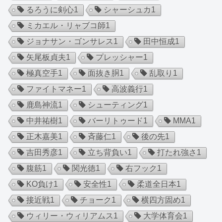
るろうに剣心
1
シャーシュカ
1
ミカエル・リャブコ師
1
ジョナサン・ゴンサレス
1
田中恒成
1
矢尾板貞夫
1
プレッシャー
1
極真空手
1
面抜き胴
1
乱取り
1
ファイトマネー
1
高波義行
1
鹿島神流
1
シューティング
1
中井祐樹
1
バーリトゥード
1
MMA
1
正木嘉美
1
斉藤仁
1
後の先
1
吉田秀彦
1
立ち背負い
1
打たれ強さ
1
腹筋
1
関光徳
1
右フック
1
KO負け
1
安全性
1
柔道全日本
1
接近戦
1
チョーク
1
横四方固め
1
ウィリー・ウィリアムス
1
大学体育会
1