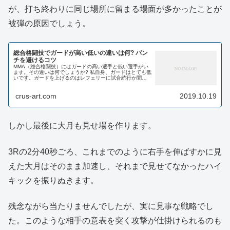
が、打ち終わりに同じ場所に留まる場面が多かったことが
被弾の原因でしょう。
総合格闘技でガードが高い低いの違いは何? パン
チを避けるコツ
MMA（総合格闘技）にはガードの高い選手と低い選手がい
ます。その違いは何でしょうか? 私自身、ガードはとても低
いです。ガードを上げるのはレフェリーに試合続行か聞か
れたときの意思表示と、ほんとに負けそうな時くらいでし
ょうか。 この...
crus-art.com
2019.10.19
しかし最後に大月も見せ場を作ります。
3Rの2分40秒ごろ、これまでのように右手を伸ばすかに見
えた大月はそのまま加速し、それまで見せてなかったハイ
キックを振りぬきます。
残念ながら当たりませんでしたが、実に見事な戦略でし
た。このような相手の意表を突く攻撃が仕掛けられるのも