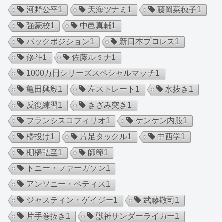
河野公平
1
天海ツナミ
1
藤岡菜穂子
1
強豪校
1
中邑真輔
1
バックポジション
1
新日本プロレス
1
修斗
1
佐藤ルミナ
1
1000万円シリーズスペシャルマッチ
1
亀田興毅
1
左ストレート
1
水抜き
1
反復練習
1
きざみ突き
1
フランシスコフィリオ
1
ケンケン内股
1
櫓投げ
1
片足タックル
1
中西学
1
棚橋弘至
1
師範
1
トニー・ファーガソン
1
アンソニー・ペティス
1
ジャスティン・ゲイジー
1
武藤敬司
1
片手巻抜き
1
獣神サンダーライガー
1