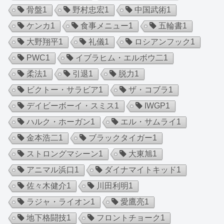
骨盤
1
野村忠宏
1
中国武術
1
ケンカ
1
食事メニュー
1
五輪書
1
大野翔平
1
礼儀
1
ロシアンフック
1
PWC
1
イブラヒム・エルボウ二
1
柔法
1
引退
1
脱力
1
ビクトー・サラビア
1
ザ・コブラ
1
デイビーボーイ・スミス
1
IWGP
1
ハルク・ホーガン
1
エル・サムライ
1
金本浩二
1
ブラックタイガー
1
ストロングマシーン
1
大東旭
1
アニマル浜口
1
ダイナマイトキッド
1
佐々木健介
1
川田利明
1
ラジャ・ライオン
1
愛鷹亮
1
地下格闘技
1
フロントチョーク
1