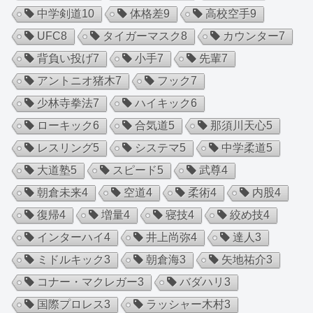
中学剣道
10
体格差
9
高校空手
9
UFC
8
タイガーマスク
8
カウンター
7
背負い投げ
7
小手
7
先輩
7
アントニオ猪木
7
フック
7
少林寺拳法
7
ハイキック
6
ローキック
6
合気道
5
那須川天心
5
レスリング
5
システマ
5
中学柔道
5
大道塾
5
スピード
5
武尊
4
朝倉未来
4
空道
4
柔術
4
内股
4
復帰
4
増量
4
寝技
4
絞め技
4
インターハイ
4
井上尚弥
4
達人
3
ミドルキック
3
朝倉海
3
矢地祐介
3
コナー・マクレガー
3
バダハリ
3
国際プロレス
3
ラッシャー木村
3