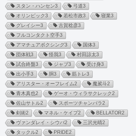
スタン・ハンセン
3
弓道
3
オリンピック
3
若松市政
3
寝業
3
グレイシー
3
古賀稔彦
3
フルコンタクト空手
3
アマチュアボクシング
3
国体
3
団体戦
3
怪我
3
村田諒太
3
試合終盤
3
ジャブ
3
受け身
3
出小手
3
胴
3
筋トレ
3
アリスター・オーフレイム
2
魔裟斗
2
青木真也
2
ゲーオ・ウィラサクレック
2
佐山サトル
2
スポーツチャンバラ
2
剣術
2
マネル・ケイプ
2
BELLATOR
2
ヴァンダレイ・シウバ
2
三沢光晴
2
タックル
2
PRIDE
2