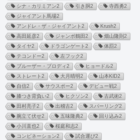
シナ・カリミアン
2
引き胴
2
寺西勇
2
ジャイアント馬場
2
アンドレ・ザ・ジャイアント
2
Krush
2
高田延彦
2
ジャンボ鶴田
2
畑山隆則
2
タイヤ
2
ドラゴンゲート
2
体罰
2
テコンドー
2
左フック
2
ブルーザー・ブロディ
2
ヒョードル
2
ストレート
2
大月晴明
2
山本KID
2
自信
2
サウスポー
2
デビュー戦
2
膝つき背負い
2
ヒクソン
2
古武術
2
田村亮子
2
出稽古
2
スパーリング
2
腕立て伏せ
2
五味隆典
2
回り込み
2
小川直也
2
桜庭和志
2
コンビネーション
2
試合運び
2