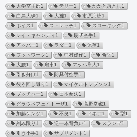
大学空手部
1
テリー
1
かかと落とし
1
白鳥大珠
1
大雅
1
市原海樹
1
ホイス
1
ストレッチ
1
スローキック
1
レイ・キャンディ
1
硬式空手
1
アッパー
1
ラダー
1
体落
1
フットワーク
1
中村優作
1
合宿
1
大腰
1
肩車
1
マッハ隼人
1
引き分け
1
防具付空手
1
後ろ回し蹴り
1
マイケルトンプソン
1
ブッチャー
1
日本拳法
1
グラウベフェイトーザ
1
高野拳磁
1
加藤ケンジ
1
不良
1
ドネア
1
型
1
刻み蹴り
1
逆一本背負い
1
スランプ
1
引き小手
1
サプリメント
1