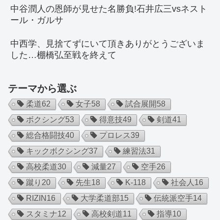
中谷潤人の恩師が見せた名勝負!石井広三vsネスト
ール・ガルサ
中西学、見捨てずにいて頂きありがとうございま
した…棚橋弘至戦を終えて
テーマから選ぶ
柔道
62
女子
58
試合展開
58
ボクシング
53
得意技
49
剣道
41
総合格闘技
40
プロレス
39
キックボクシング
37
練習法
31
高校柔道
30
減量
27
空手
26
蹴り
20
先生
18
K-1
18
社会人
16
RIZIN
16
大学柔道部
15
伝統派空手
14
スタミナ
12
高校剣道
11
指導
10