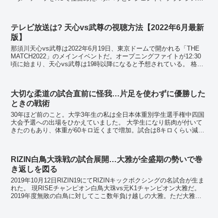
コ・フィリオを師に持つテイシェイ...
テレビ放送は? 天心vs武尊の視聴方法【2022年6月最新
版】
那須川天心vs武尊は2022年6月19日、東京ドームで開かれる「THE
MATCH2022」のメインイベントだ。オープニングファイトが12:30
頃に始まり、天心vs武尊は19時以降になると予想されている。 格闘
技ファンなら、この世紀の...
大切な柔道の試合直前に怪我…片足を使わずに優勝した
ときの戦術
30年ほど前のこと。大学3年生の私は全日本体重別学生選手権中四国
大会予選への出場をひかえていました。 大学生になり筋肉が付いて
きたのもあり、体重が60キロ近くまで増加。試合は8キロくらい減量
して52キロ級に出場していました。この階級に...
RIZIN白鳥大珠戦の試合展開…大雅が全盛期の勢いで巻
き返しを図る
2019年10月12日RIZIN19にてRIZINキックボクシングの名試合が生ま
れた。 現RISEチャンピオン白鳥大珠vs元K1チャンピオン大雅だ。
2019年度無敗の白鳥に対してここ数年負け越しの大雅。ただ大雅も
一度はK1のベ...