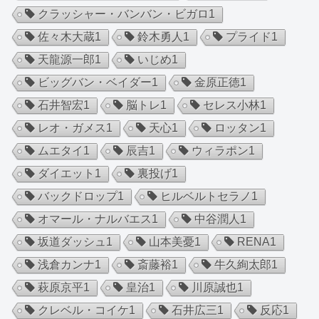
クラッシャー・バンバン・ビガロ
1
佐々木大蔵
1
鈴木勇人
1
プライド
1
天龍源一郎
1
いじめ
1
ビッグバン・ベイダー
1
金原正徳
1
石井智宏
1
脳トレ
1
セレス小林
1
レオ・ガメス
1
天心
1
ロッタン
1
ムエタイ
1
辰吉
1
ウィラポン
1
ダイエット
1
裏投げ
1
バックドロップ
1
ヒルベルトセラノ
1
オマール・ナルバエス
1
中谷潤人
1
坂道ダッシュ
1
山本美憂
1
RENA
1
浅倉カンナ
1
斎藤裕
1
牛久絢太郎
1
萩原京平
1
皇治
1
川原誠也
1
クレベル・コイケ
1
石井広三
1
反応
1