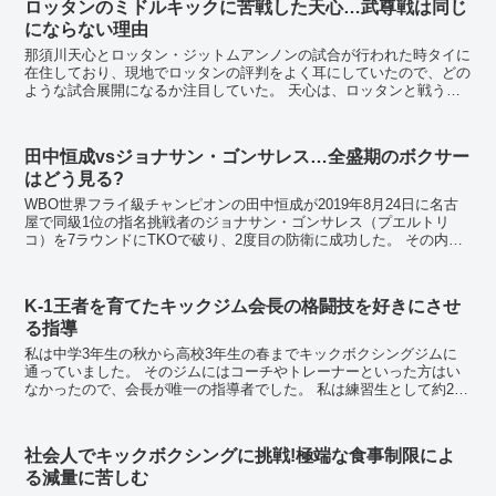
ロッタンのミドルキックに苦戦した天心…武尊戦は同じ
にならない理由
那須川天心とロッタン・ジットムアンノンの試合が行われた時タイに
在住しており、現地でロッタンの評判をよく耳にしていたので、どの
ような試合展開になるか注目していた。 天心は、ロッタンと戦う前
に同階級（スーパーフェザー級/約59kg...
田中恒成vsジョナサン・ゴンサレス…全盛期のボクサー
はどう見る?
WBO世界フライ級チャンピオンの田中恒成が2019年8月24日に名古
屋で同級1位の指名挑戦者のジョナサン・ゴンサレス（プエルトリ
コ）を7ラウンドにTKOで破り、2度目の防衛に成功した。 その内容
は、昭和のフライ級黄金時代を知る者にどの...
K-1王者を育てたキックジム会長の格闘技を好きにさせ
る指導
私は中学3年生の秋から高校3年生の春までキックボクシングジムに
通っていました。 そのジムにはコーチやトレーナーといった方はい
なかったので、会長が唯一の指導者でした。 私は練習生として約2年
半、会長からキックボクシングの指導を受け...
社会人でキックボクシングに挑戦!極端な食事制限によ
る減量に苦しむ