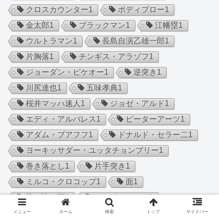
クロスカウンター
1
ボディブロー
1
金太郎
1
ブラックマン
1
江幡塁
1
ウルトラマン
1
長島自演乙雄一郎
1
片胸落
1
チンギス・アラゾフ
1
ジョーダン・ピケオー
1
逆突き
1
川尻達也
1
五味孝典
1
桜井マッハ速人
1
ジョゼ・アルド
1
エディ・アルバレス
1
ピーターアーツ
1
アダム・ブアフフ
1
ドナルド・セラー二
1
ヨーキッサダー・ユッタチョンブリー
1
巻き落とし
1
片手突き
1
ミルコ・クロコップ
1
面
1
飛び込み面
1
マスボクシング
1
平本蓮
1
久保優太
1
メニュー
ホーム
検索
トップ
サイドバー