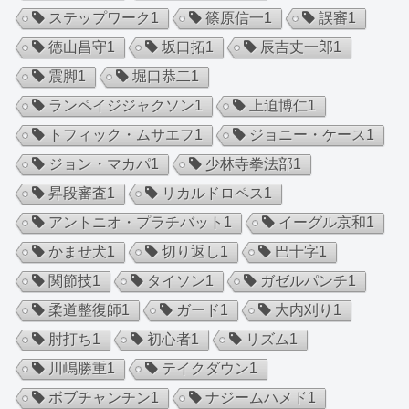
ステップワーク
1
篠原信一
1
誤審
1
徳山昌守
1
坂口拓
1
辰吉丈一郎
1
震脚
1
堀口恭二
1
ランペイジジャクソン
1
上迫博仁
1
トフィック・ムサエフ
1
ジョニー・ケース
1
ジョン・マカパ
1
少林寺拳法部
1
昇段審査
1
リカルドロペス
1
アントニオ・プラチバット
1
イーグル京和
1
かませ犬
1
切り返し
1
巴十字
1
関節技
1
タイソン
1
ガゼルパンチ
1
柔道整復師
1
ガード
1
大内刈り
1
肘打ち
1
初心者
1
リズム
1
川嶋勝重
1
テイクダウン
1
ボブチャンチン
1
ナジームハメド
1