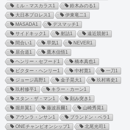
ミル・マスカラス
1
鈴木みのる
1
大日本プロレス
1
伊東竜二
1
MASADA
1
デスマッチ
1
サイドキック
1
射詰
1
遠近競射
1
間合い
1
早気
1
NEVER
1
居合道
1
鷹木信悟
1
ヘンリー・セフード
1
橋本真也
1
ビクター・ヘンリー
1
中村寛
1
一刀
1
ジョージ高野
1
金子晃大
1
玖村将史
1
玖村修平
1
キラー・カーン
1
スタン・ザ・マン
1
刻み突き
1
堀井翼
1
藤波辰爾
1
山崎秀晃
1
アウンラ・ンサン
1
ブランドン・ベラ
1
ONEチャンピオンシップ
1
北尾光司
1