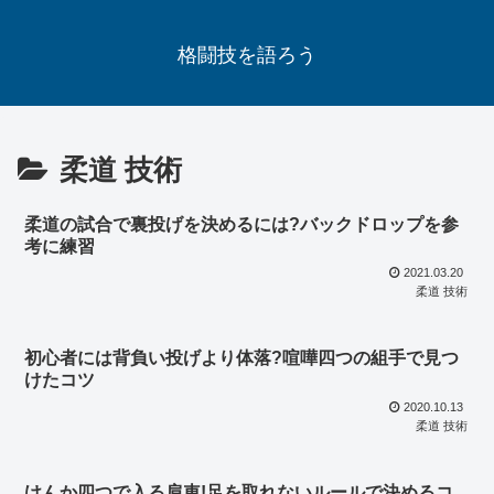
格闘技を語ろう
柔道 技術
柔道の試合で裏投げを決めるには?バックドロップを参
考に練習
2021.03.20
柔道 技術
初心者には背負い投げより体落?喧嘩四つの組手で見つ
けたコツ
2020.10.13
柔道 技術
けんか四つで入る肩車!足を取れないルールで決めるコ