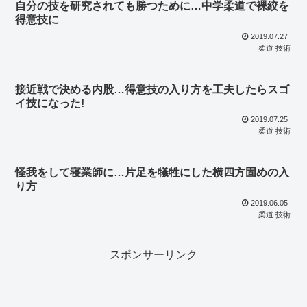
自分の技を研究されても勝つために…中学柔道で裸絞を
得意技に
2019.07.27
柔道 技術
接近戦で決める内股…得意技の入り方を工夫したらスゴ
イ技になった!
2019.07.25
柔道 技術
怪我をして寝業師に…片足を犠牲にした横四方固めの入
り方
2019.06.05
柔道 技術
スポンサーリンク