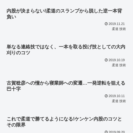
内股が決まらない!柔道のスランプから脱した逆一本背
負い
2019.11.21
柔道 技術
単なる連絡技ではなく、一本を取る投げ技としての大内
刈りのコツ
2019.10.19
柔道 技術
古賀稔彦への憧から寝業師への変遷…一発逆転を狙える
巴十字
2019.10.11
柔道 技術
これで柔道で勝てるようになる!ケンケン内股のコツと
その限界
2019.09.20