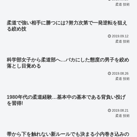
柔道 技術
柔道で強い相手に勝つには?努力次第で一発逆転を狙え
る絞め技
2019.09.12
柔道 技術
科学部女子から柔道部へ…バカにした態度の男子を絞め
落とし目覚める
2019.08.26
柔道 技術
1980年代の柔道経験…基本中の基本である背負い投げ
を習得!
2019.08.21
柔道 技術
帯から下を触れない新ルールでも決まる小内巻き込みの