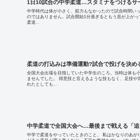
1日10試合の中学柔道…スタミナをつけるサ
中学時代は体が小さく、筋力もなかったので試合時間いっぱいを攻め
のではありません。試合開始1分過ぎるともう息が上がってしまうほど
柔道...
柔道の打込みは準備運動?試合で投げを決め
全国大会出場を目指していた中学生のころ。当時は体も
ませんでした。 得意技と言えるような技もなく、足技や背負い投げ、内股などを試合では掛けていましたが、ポイントを取
れたとしても...
中学柔道で全国大会へ…最後まで戦える「追
中学で柔道をやっていたときのこと。 私はかなりのあがり症で、試合前になると必ずお腹を下していました。 畳の上に上