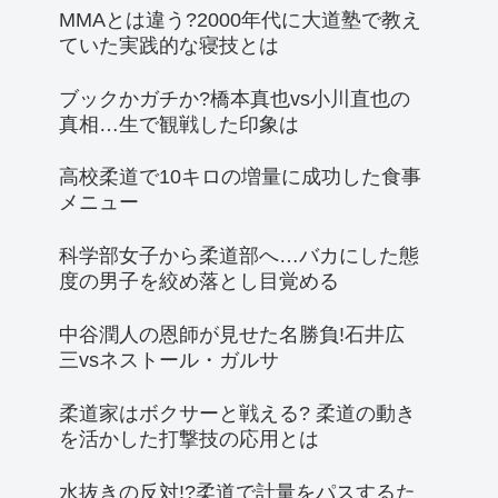
MMAとは違う?2000年代に大道塾で教え
ていた実践的な寝技とは
ブックかガチか?橋本真也vs小川直也の
真相…生で観戦した印象は
高校柔道で10キロの増量に成功した食事
メニュー
科学部女子から柔道部へ…バカにした態
度の男子を絞め落とし目覚める
中谷潤人の恩師が見せた名勝負!石井広
三vsネストール・ガルサ
柔道家はボクサーと戦える? 柔道の動き
を活かした打撃技の応用とは
水抜きの反対!?柔道で計量をパスするた