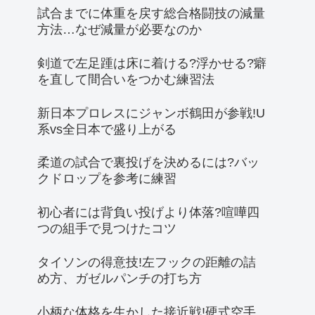
試合までに体重を戻す総合格闘技の減量
方法…なぜ減量が必要なのか
剣道で左足踵は床に着ける?浮かせる?癖
を直して間合いをつかむ練習法
新日本プロレスにジャンボ鶴田が参戦!U
系vs全日本で盛り上がる
柔道の試合で裏投げを決めるには?バッ
クドロップを参考に練習
初心者には背負い投げより体落?喧嘩四
つの組手で見つけたコツ
タイソンの得意技!左フックの距離の詰
め方、ガゼルパンチの打ち方
小柄な体格を生かした接近戦!硬式空手