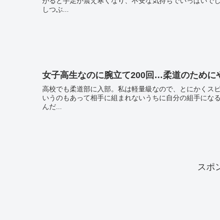
がると手足が震え寒くなり、不安な気持ちでいっぱいで
しつぶ...
女子高生なのに腕立て200回…柔道のため
高校でも柔道部に入部。私は軽量級なので、とにかくスピードが必要でした。 身長が低く
いうのもあって相手に組まれないうちに自分の組手になることが勝つた
んだ...
スポ