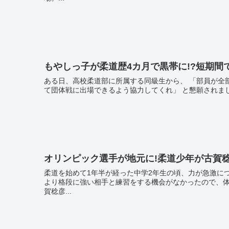
もやしっ子が柔道歴4カ月で黒帯に!?短期間
ある日、高校柔道部に所属する同級生から、 「部員が全部で4人しかいないため、団体戦に参加できない。柔道部に入部し
オリンピック選手が地元に!柔道少年が古賀
柔道を始めて1年半が経った中学2年生の頃、力が急激について
より格段に強い相手と練習をする機会がなかったので、体
賀稔彦...