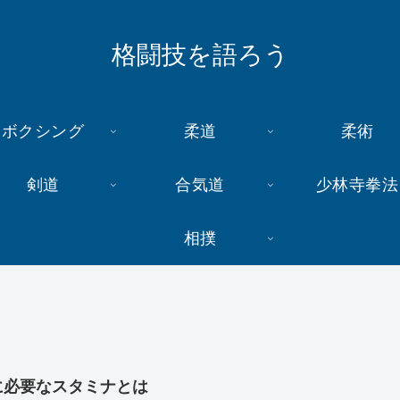
格闘技を語ろう
ボクシング
柔道
柔術
剣道
合気道
少林寺拳法
相撲
に必要なスタミナとは