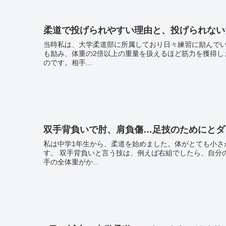
柔道で投げられやすい理由と、投げられない
当時私は、大学柔道部に所属しており日々練習に励んで
も励み、体重の2倍以上の重量を扱えるほど筋力を獲得しました。 しかし、試合ではなぜか相手に簡単に
のです。相手...
双手背負いで肘、肩負傷…足技のためにとダ
私は中学1年生から、柔道を始めました。体がとても小さ
す。 双手背負いと言う技は、例えば右組でしたら、自分の右肘を相手の右脇に入れて担ぎ込んで投げるのですが、右肘に相
手の全体重がか...