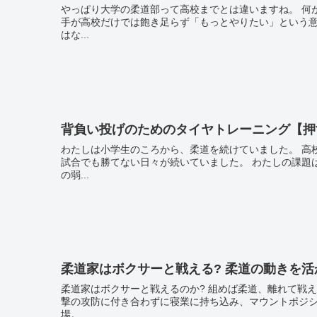
やっぱり大学の柔道部って高校までとは違いますね。 何が違うかって。当たり前の事ですが全国から地区や県を代表する選
手が高校だけでは飽き足らず「もっとやりたい」という意欲に燃えて
はな...
背負い投げのためのタイヤトレーニング【押
わたしは小学生のころから、柔道を続けていました。 高校で柔道部に入部したときにわたしの周りには格上の選手ばかりで
試合でも勝てない日々が続いていました。 わたしの課題は、足腰の弱さ、ここぞというときに踏ん張ることのできない体幹
の弱...
柔道家はボクサーと戦える? 柔道の動きを
柔道家はボクサーと戦えるのか? 組めば柔道、離れて戦えばボクサーが有利なのは明らか。 格闘技の歴史の中でいうと、打
撃の攻防に付き合わずに寝業に持ち込み、マウントポジシ
場。...