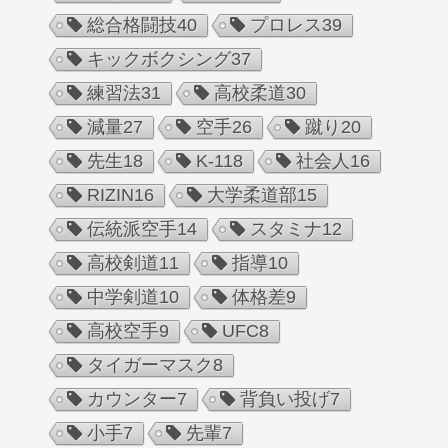
総合格闘技
40
プロレス
39
キックボクシング
37
練習法
31
高校柔道
30
減量
27
空手
26
蹴り
20
先生
18
K-1
18
社会人
16
RIZIN
16
大学柔道部
15
伝統派空手
14
スタミナ
12
高校剣道
11
指導
10
中学剣道
10
体格差
9
高校空手
9
UFC
8
タイガーマスク
8
カウンター
7
背負い投げ
7
小手
7
先輩
7