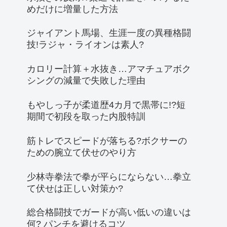
めだけに増量した方法
ジャイアント馬場、生涯一度の異種格闘
技!ラジャ・ライオンは素人?
カロリー計算＋水抜き…アマチュアボク
シングの減量で失敗した理由
もやしっ子が柔道歴4カ月で黒帯に!?短
期間で初段を取った内股特訓
筋トレでスピードが落ちる?ボクサーの
ための腕立て伏せのやり方
少林寺拳法で拳が平らにならない…拳立
て伏せは正しい対策か?
総合格闘技でガードが高い低いの違いは
何? パンチを避けるコツ