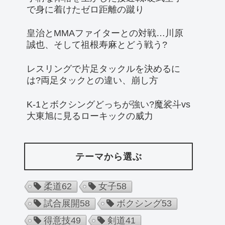
で身に着けたゼロ距離の蹴り
皇治とMMAファイターとの対戦…川原
誠也、そして祖根寿麻とどう戦う?
レスリングで片足タックルを決めるに
は?両足タックとの違い、崩し方
K-1とボクシングどっちが強い?魔裟斗vs
大東旭に見るローキックの威力
テーマから選ぶ
柔道
62
女子
58
試合展開
58
ボクシング
53
得意技
49
剣道
41