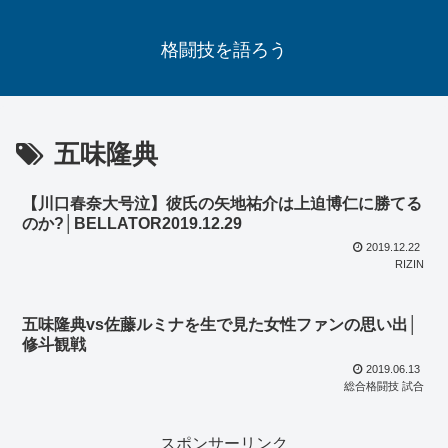
格闘技を語ろう
五味隆典
【川口春奈大号泣】彼氏の矢地祐介は上迫博仁に勝てる
のか?│BELLATOR2019.12.29
2019.12.22
RIZIN
五味隆典vs佐藤ルミナを生で見た女性ファンの思い出│
修斗観戦
2019.06.13
総合格闘技 試合
スポンサーリンク