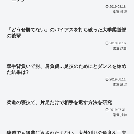
2019.08.18
柔道 練習
「どうせ勝てない」のバイアスを打ち破った大学柔道部
の後輩
2019.08.16
柔道 試合
双手背負いで肘、肩負傷…足技のためにとダンスを始め
た結果は?
2019.08.11
柔道 練習
柔道の寝技で、片足だけで相手を返す方法を研究
2019.07.31
柔道 技術
練習でも後輩に返されたくない…大外刈りの角度を工夫