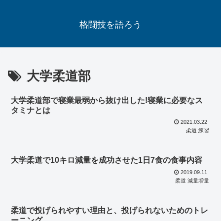
格闘技を語ろう
大学柔道部
大学柔道部で寝業最弱から抜け出した!寝業に必要なス
タミナとは
2021.03.22
柔道 練習
大学柔道で10キロ減量を成功させた1日7食の食事内容
2019.09.11
柔道 減量増量
柔道で投げられやすい理由と、投げられないためのトレ
ーニング