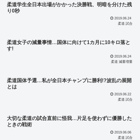
柔道学生全日本出場がかかった決勝戦、明暗を分けた残
り0秒
2019.06.24
柔道 試合
柔道女子の減量事情…国体に向けて1カ月に10キロ落と
す!
2019.06.24
柔道 減量増量
柔道国体予選…私が全日本チャンプに勝利!?波乱の展開
とは
2019.06.22
柔道 試合
大切な柔道の試合直前に怪我…片足を使わずに優勝した
ときの戦術
2019.06.06
柔道 試合