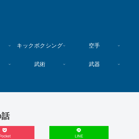
キックボクシング
空手
武術
武器
の話
Pocket
LINE