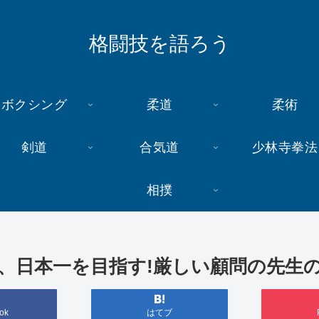
格闘技を語ろう
ボクシング
柔道
柔術
剣道
合気道
少林寺拳法
相撲
、日本一を目指す!厳しい顧問の先生
ok
はてブ