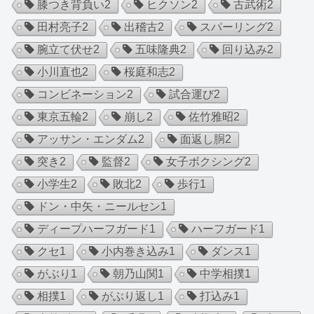
膝つき背負い
2
ヒクソン
2
古武術
2
田村亮子
2
出稽古
2
スパーリング
2
腕立て伏せ
2
五味隆典
2
回り込み
2
小川直也
2
桜庭和志
2
コンビネーション
2
試合運び
2
東京五輪
2
崩し
2
佐竹雅昭
2
アッサン・エンダム
2
面返し胴
2
突き
2
監督
2
女子ボクシング
2
小学生
2
敗北
2
歩行
1
ドン・中矢・ニールセン
1
ディープハーフガード
1
ハーフガード
1
クセ
1
小内巻き込み
1
ダンス
1
がぶり
1
朝乃山関
1
中学相撲
1
相撲
1
がぶり返し
1
打込み
1