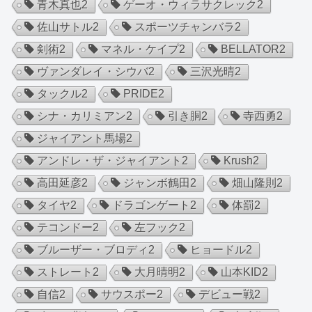
青木真也
2
ゲーオ・ウィラサクレック
2
佐山サトル
2
スポーツチャンバラ
2
剣術
2
マネル・ケイプ
2
BELLATOR
2
ヴァンダレイ・シウバ
2
三沢光晴
2
タックル
2
PRIDE
2
シナ・カリミアン
2
引き胴
2
寺西勇
2
ジャイアント馬場
2
アンドレ・ザ・ジャイアント
2
Krush
2
高田延彦
2
ジャンボ鶴田
2
畑山隆則
2
タイヤ
2
ドラゴンゲート
2
体罰
2
テコンドー
2
左フック
2
ブルーザー・ブロディ
2
ヒョードル
2
ストレート
2
大月晴明
2
山本KID
2
自信
2
サウスポー
2
デビュー戦
2