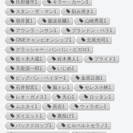
玖村修平
1
キラー・カーン
1
スタン・ザ・マン
1
刻み突き
1
堀井翼
1
藤波辰爾
1
山崎秀晃
1
アウンラ・ンサン
1
ブランドン・ベラ
1
ONEチャンピオンシップ
1
北尾光司
1
クラッシャー・バンバン・ビガロ
1
佐々木大蔵
1
鈴木勇人
1
プライド
1
天龍源一郎
1
いじめ
1
ビッグバン・ベイダー
1
金原正徳
1
石井智宏
1
脳トレ
1
セレス小林
1
レオ・ガメス
1
天心
1
ロッタン
1
ムエタイ
1
辰吉
1
ウィラポン
1
ダイエット
1
裏投げ
1
バックドロップ
1
ヒルベルトセラノ
1