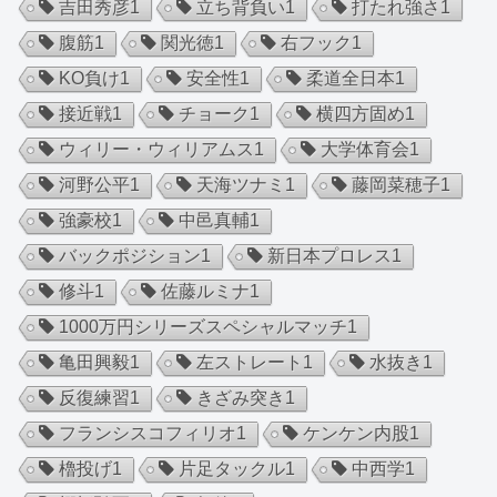
吉田秀彦
1
立ち背負い
1
打たれ強さ
1
腹筋
1
関光徳
1
右フック
1
KO負け
1
安全性
1
柔道全日本
1
接近戦
1
チョーク
1
横四方固め
1
ウィリー・ウィリアムス
1
大学体育会
1
河野公平
1
天海ツナミ
1
藤岡菜穂子
1
強豪校
1
中邑真輔
1
バックポジション
1
新日本プロレス
1
修斗
1
佐藤ルミナ
1
1000万円シリーズスペシャルマッチ
1
亀田興毅
1
左ストレート
1
水抜き
1
反復練習
1
きざみ突き
1
フランシスコフィリオ
1
ケンケン内股
1
櫓投げ
1
片足タックル
1
中西学
1