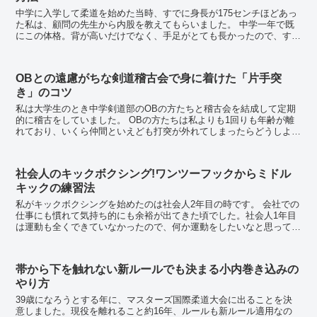
中学に入学して柔道を始めた当時、すでに身長が175センチほどあっ
た私は、顧問の先生から内股を教えてもらいました。 中学一年で既
にこの体格。背が高いだけでなく、手足がとても長かったので、すぐ
に上達していきました。私の体格を見て、すぐに内...
OBとの遠慮がちな剣道稽古会で身に着けた「片手突
き」のコツ
私は大学生のとき中学剣道部のOBの方たちと稽古会を結成して定期
的に稽古をしていました。 OBの方たちは私よりも1回りも年齢が離
れており、いくら仲間といえども打突が外れてしまったらどうしよう
と遠慮をして稽古に参加していた記憶があります。...
社会人のキックボクシング!ワンツーフックからミドル
キックの練習法
私がキックボクシングを始めたのは社会人2年目の時です。 会社での
仕事にも慣れて気持ち的にも余裕が出てきた頃でした。社会人1年目
は運動も全くできていなかったので、何か運動をしたいなと思ってい
ました。 私は小学生の頃に伝統派空手をや...
帯から下を触れない新ルールでも決まる小内巻き込みの
やり方
39歳になろうとする年に、マスターズ国際柔道大会に出ることを決
意しました。現役を離れること約16年、ルールも新ルール適用なの