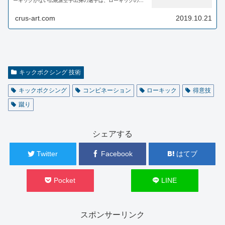
ーキックがない伝統派空手出身の選手は、ローキックの受
け方も当て方も苦手なことが多いようです。 ここでは、こ
れまでのスタイル...
crus-art.com
2019.10.21
キックボクシング 技術
キックボクシング
コンビネーション
ローキック
得意技
蹴り
シェアする
Twitter
Facebook
はてブ
Pocket
LINE
スポンサーリンク