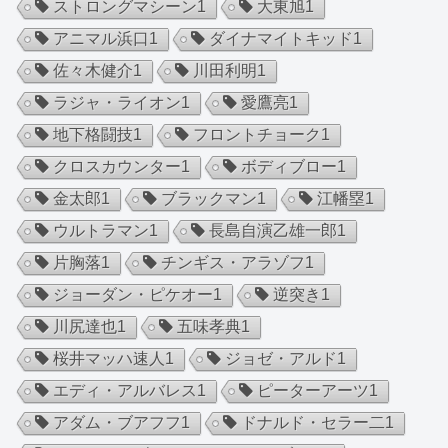
ストロングマシーン
1
大東旭
1
アニマル浜口
1
ダイナマイトキッド
1
佐々木健介
1
川田利明
1
ラジャ・ライオン
1
愛鷹亮
1
地下格闘技
1
フロントチョーク
1
クロスカウンター
1
ボディブロー
1
金太郎
1
ブラックマン
1
江幡塁
1
ウルトラマン
1
長島自演乙雄一郎
1
片胸落
1
チンギス・アラゾフ
1
ジョーダン・ピケオー
1
逆突き
1
川尻達也
1
五味孝典
1
桜井マッハ速人
1
ジョゼ・アルド
1
エディ・アルバレス
1
ピーターアーツ
1
アダム・ブアフフ
1
ドナルド・セラー二
1