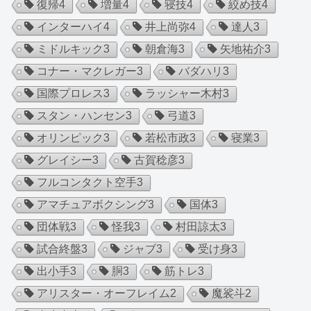
復帰
4
増量
4
寝技
4
絞め技
4
インターハイ
4
井上尚弥
4
達人
3
ミドルキック
3
朝倉海
3
矢地祐介
3
コナー・マクレガー
3
バダハリ
3
国際プロレス
3
ラッシャー木村
3
スタン・ハンセン
3
弓道
3
オリンピック
3
若松市政
3
寝業
3
グレイシー
3
古賀稔彦
3
フルコンタクト空手
3
アマチュアボクシング
3
国体
3
団体戦
3
怪我
3
村田諒太
3
試合終盤
3
ジャブ
3
受け身
3
出小手
3
胴
3
筋トレ
3
アリスター・オーフレイム
2
魔裟斗
2