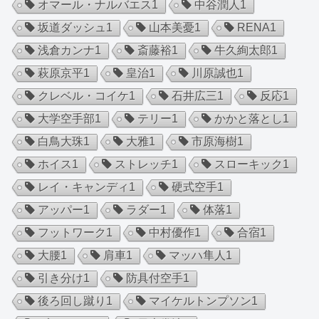
オマール・ナルバエス
1
中谷潤人
1
坂道ダッシュ
1
山本美憂
1
RENA
1
浅倉カンナ
1
斎藤裕
1
牛久絢太郎
1
萩原京平
1
皇治
1
川原誠也
1
クレベル・コイケ
1
石井広三
1
反応
1
大学空手部
1
テリー
1
かかと落とし
1
白鳥大珠
1
大雅
1
市原海樹
1
ホイス
1
ストレッチ
1
スローキック
1
レイ・キャンディ
1
硬式空手
1
アッパー
1
ラダー
1
体落
1
フットワーク
1
中村優作
1
合宿
1
大腰
1
肩車
1
マッハ隼人
1
引き分け
1
防具付空手
1
後ろ回し蹴り
1
マイケルトンプソン
1