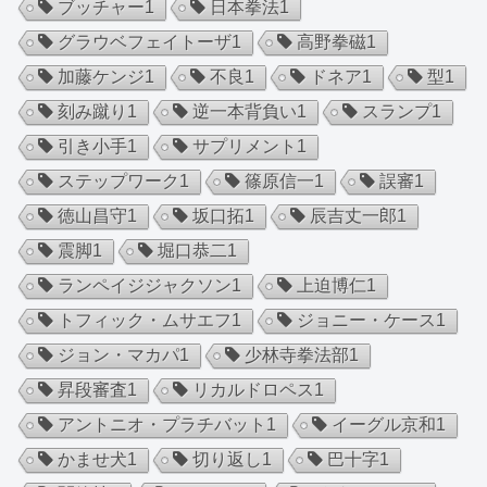
ブッチャー
1
日本拳法
1
グラウベフェイトーザ
1
高野拳磁
1
加藤ケンジ
1
不良
1
ドネア
1
型
1
刻み蹴り
1
逆一本背負い
1
スランプ
1
引き小手
1
サプリメント
1
ステップワーク
1
篠原信一
1
誤審
1
徳山昌守
1
坂口拓
1
辰吉丈一郎
1
震脚
1
堀口恭二
1
ランペイジジャクソン
1
上迫博仁
1
トフィック・ムサエフ
1
ジョニー・ケース
1
ジョン・マカパ
1
少林寺拳法部
1
昇段審査
1
リカルドロペス
1
アントニオ・プラチバット
1
イーグル京和
1
かませ犬
1
切り返し
1
巴十字
1