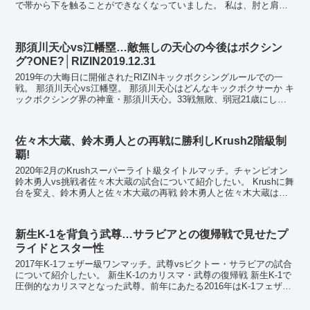
で帯から下を触ることができなくなっていました。 私は、肘と肩を
故障してからというもの、使える技が足技と寝技のみ...
那須川天心vs江幡塁…敵無しの天心の今後はボクシン
グ?ONE?│RIZIN2019.12.31
2019年の大晦日に開催されたRIZINキックボクシングルールでの一
戦。 那須川天心vs江幡塁。 那須川天心はどんなキックボクサーか キ
ックボクシング界の神童・那須川天心。33戦無敗、弱冠21歳にして
複数のタイトルを保持する。 ...
佐々木大蔵、鈴木勇人との再戦に勝利しKrush2階級制
覇!
2020年2月のKrushスーパーライト級タイトルマッチ。チャンピオン
鈴木勇人vs挑戦者佐々木大蔵の試合について紹介したい。 Krushに舞
台を変え、鈴木勇人と佐々木大蔵の再戦 鈴木勇人と佐々木大蔵は前
年11月の横浜アリーナK-1大会で...
新生K-1を背負う武尊…サラビアとの復帰戦で見せたプ
ライドとスター性
2017年K-1フェザー級ワンマッチ。武尊vsビクトー・サラビアの試合
について紹介したい。 新生K-1のカリスマ・武尊の復帰戦 新生K-1で
圧倒的なカリスマとなった武尊。前年にあたる2016年はK-1フェザー
級王者に輝き、2階級制覇を成...