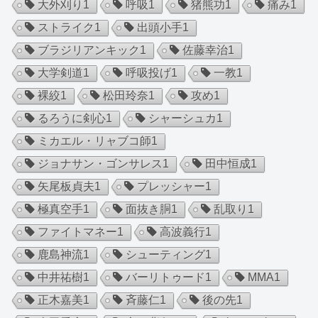
大外刈り
1
呼吸
1
猪熊功
1
痛み
1
ストライク
1
出頭小手
1
ブラジリアンキック
1
佐藤幸治
1
大学剣道
1
呼吸投げ
1
一教
1
裸絞
1
松田玲奈
1
攻め
1
るろうに剣心
1
シャーシュカ
1
ミカエル・リャブコ師
1
ジョナサン・ゴンサレス
1
田中恒成
1
矢尾板貞夫
1
プレッシャー
1
極真空手
1
面抜き胴
1
乱取り
1
ファイトマネー
1
高波義行
1
鹿島神流
1
シューティング
1
中井祐樹
1
バーリトゥード
1
MMA
1
正木嘉美
1
斉藤仁
1
後の先
1