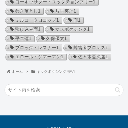
ヨーキッサダー・ユッタチョンブリー
1
巻き落とし
1
片手突き
1
ミルコ・クロコップ
1
面
1
飛び込み面
1
マスボクシング
1
平本蓮
1
久保優太
1
ブロック・レスナー
1
障害者プロレス
1
エロール・ジマーマン
1
佐々木憂流迦
1
ホーム
キックボクシング 技術