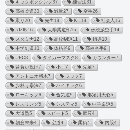
キックボクシング
37
練習法
31
高校柔道
30
減量
27
空手
26
蹴り
20
先生
18
K-1
18
社会人
16
RIZIN
16
大学柔道部
15
伝統派空手
14
スタミナ
12
高校剣道
11
指導
10
中学剣道
10
体格差
9
高校空手
9
UFC
8
タイガーマスク
8
カウンター
7
背負い投げ
7
小手
7
先輩
7
アントニオ猪木
7
フック
7
少林寺拳法
7
ハイキック
6
ローキック
6
合気道
5
那須川天心
5
レスリング
5
システマ
5
中学柔道
5
大道塾
5
スピード
5
武尊
4
朝倉未来
4
空道
4
柔術
4
内股
4