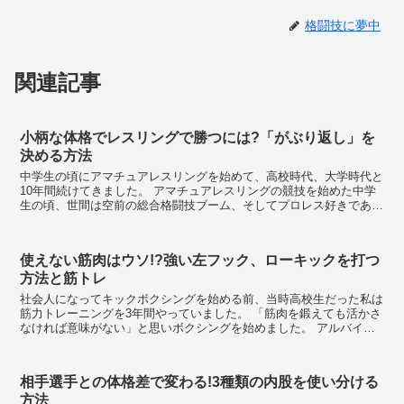
格闘技に夢中
関連記事
小柄な体格でレスリングで勝つには?「がぶり返し」を
決める方法
中学生の頃にアマチュアレスリングを始めて、高校時代、大学時代と
10年間続けてきました。 アマチュアレスリングの競技を始めた中学
生の頃、世間は空前の総合格闘技ブーム、そしてプロレス好きであっ
た私は放課後や休み時間に友達とプロレスごっこに...
使えない筋肉はウソ!?強い左フック、ローキックを打つ
方法と筋トレ
社会人になってキックボクシングを始める前、当時高校生だった私は
筋力トレーニングを3年間やっていました。 「筋肉を鍛えても活かさ
なければ意味がない」と思いボクシングを始めました。 アルバイト
をやってたために当時は週1～2ぐらいしか...
相手選手との体格差で変わる!3種類の内股を使い分ける
方法