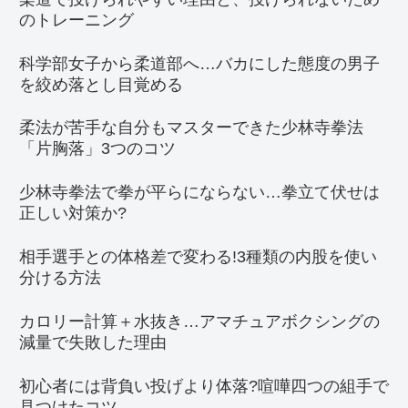
のトレーニング
科学部女子から柔道部へ…バカにした態度の男子
を絞め落とし目覚める
柔法が苦手な自分もマスターできた少林寺拳法
「片胸落」3つのコツ
少林寺拳法で拳が平らにならない…拳立て伏せは
正しい対策か?
相手選手との体格差で変わる!3種類の内股を使い
分ける方法
カロリー計算＋水抜き…アマチュアボクシングの
減量で失敗した理由
初心者には背負い投げより体落?喧嘩四つの組手で
見つけたコツ