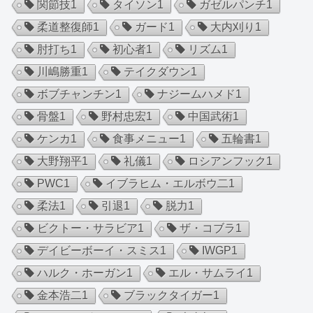
関節技
1
タイソン
1
ガゼルパンチ
1
柔道整復師
1
ガード
1
大内刈り
1
肘打ち
1
初心者
1
リズム
1
川嶋勝重
1
テイクダウン
1
ボブチャンチン
1
ナジームハメド
1
骨盤
1
野村忠宏
1
中国武術
1
ケンカ
1
食事メニュー
1
五輪書
1
大野翔平
1
礼儀
1
ロシアンフック
1
PWC
1
イブラヒム・エルボウ二
1
柔法
1
引退
1
脱力
1
ビクトー・サラビア
1
ザ・コブラ
1
デイビーボーイ・スミス
1
IWGP
1
ハルク・ホーガン
1
エル・サムライ
1
金本浩二
1
ブラックタイガー
1