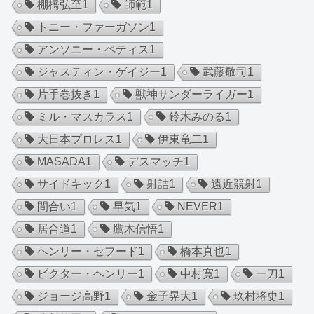
棚橋弘至
1
師範
1
トニー・ファーガソン
1
アンソニー・ペティス
1
ジャスティン・ゲイジー
1
武藤敬司
1
片手巻抜き
1
獣神サンダーライガー
1
ミル・マスカラス
1
鈴木みのる
1
大日本プロレス
1
伊東竜二
1
MASADA
1
デスマッチ
1
サイドキック
1
射詰
1
遠近競射
1
間合い
1
早気
1
NEVER
1
居合道
1
鷹木信悟
1
ヘンリー・セフード
1
橋本真也
1
ビクター・ヘンリー
1
中村寛
1
一刀
1
ジョージ高野
1
金子晃大
1
玖村将史
1