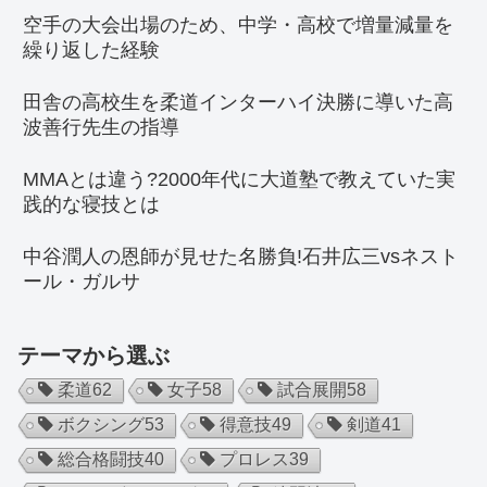
空手の大会出場のため、中学・高校で増量減量を
繰り返した経験
田舎の高校生を柔道インターハイ決勝に導いた高
波善行先生の指導
MMAとは違う?2000年代に大道塾で教えていた実
践的な寝技とは
中谷潤人の恩師が見せた名勝負!石井広三vsネスト
ール・ガルサ
テーマから選ぶ
柔道
62
女子
58
試合展開
58
ボクシング
53
得意技
49
剣道
41
総合格闘技
40
プロレス
39