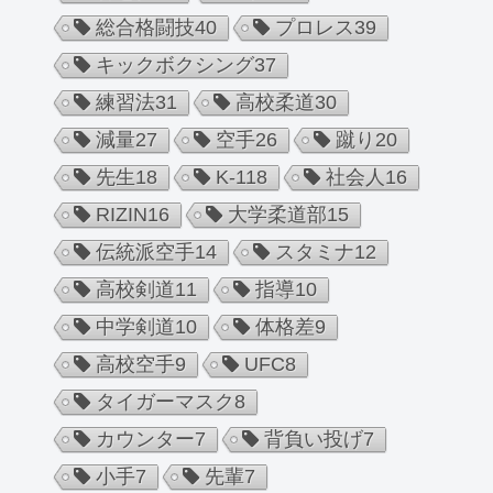
総合格闘技
40
プロレス
39
キックボクシング
37
練習法
31
高校柔道
30
減量
27
空手
26
蹴り
20
先生
18
K-1
18
社会人
16
RIZIN
16
大学柔道部
15
伝統派空手
14
スタミナ
12
高校剣道
11
指導
10
中学剣道
10
体格差
9
高校空手
9
UFC
8
タイガーマスク
8
カウンター
7
背負い投げ
7
小手
7
先輩
7