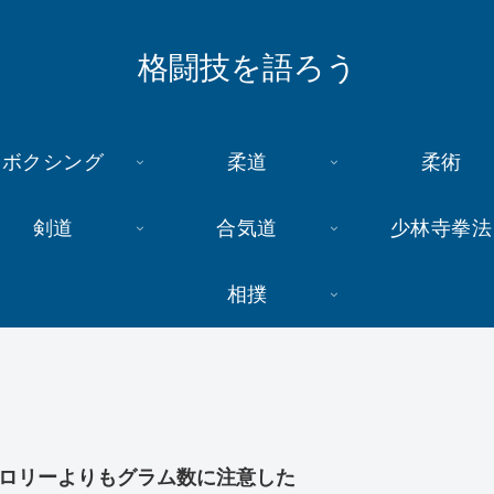
格闘技を語ろう
ボクシング
柔道
柔術
剣道
合気道
少林寺拳法
相撲
ロリーよりもグラム数に注意した