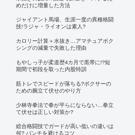
めだけに増量した方法
ジャイアント馬場、生涯一度の異種格闘
技!ラジャ・ライオンは素人?
カロリー計算＋水抜き…アマチュアボク
シングの減量で失敗した理由
もやしっ子が柔道歴4カ月で黒帯に!?短
期間で初段を取った内股特訓
筋トレでスピードが落ちる?ボクサーの
ための腕立て伏せのやり方
少林寺拳法で拳が平らにならない…拳立
て伏せは正しい対策か?
総合格闘技でガードが高い低いの違いは
何? パンチを避けるコツ