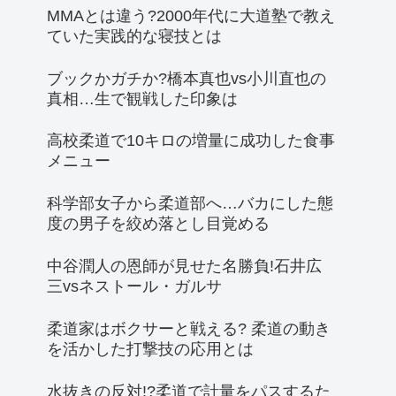
MMAとは違う?2000年代に大道塾で教え
ていた実践的な寝技とは
ブックかガチか?橋本真也vs小川直也の
真相…生で観戦した印象は
高校柔道で10キロの増量に成功した食事
メニュー
科学部女子から柔道部へ…バカにした態
度の男子を絞め落とし目覚める
中谷潤人の恩師が見せた名勝負!石井広
三vsネストール・ガルサ
柔道家はボクサーと戦える? 柔道の動き
を活かした打撃技の応用とは
水抜きの反対!?柔道で計量をパスするた