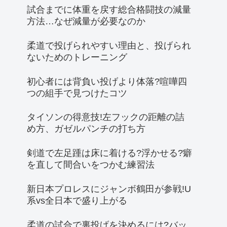
試合までに体重を戻す総合格闘技の減量
方法…なぜ減量が必要なのか
柔道で投げられやすい理由と、投げられ
ないためのトレーニング
初心者には背負い投げより体落?喧嘩四
つの組手で見つけたコツ
タイソンの得意技!左フックの距離の詰
め方、ガゼルパンチの打ち方
剣道で左足踵は床に着ける?浮かせる?癖
を直して間合いをつかむ練習法
新日本プロレスにジャンボ鶴田が参戦!U
系vs全日本で盛り上がる
柔道の試合で裏投げを決めるには?バッ