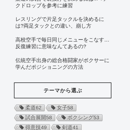
クドロップを参考に練習
レスリングで片足タックルを決めるに
は?両足タックとの違い、崩し方
高校空手で毎日同じメニューをこなす…
反復練習に意味なんてあるの?
伝統空手出身の総合格闘家がボクサーに
学んだポジショニングの方法
テーマから選ぶ
柔道
62
女子
58
試合展開
58
ボクシング
53
得意技
49
剣道
41