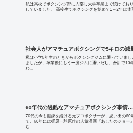
私は高校でボクシング部に入部し大学卒業まで続けておりました。 高校、大学とずっと試合では64キロ
していました。 高校生でボクシングを始めて1～
社会人がアマチュアボクシングで5キロの減
私は小学5年生のときからボクシングジムに通っていました。 高校生の3年間はバスケットボール部の練習のため
ましたが、卒業後にもう一度ジムに通いだし、合計で10年ほどボクシング
わ...
60年代の過酷なアマチュアボクシング事情
70代の今も鍛錬を続ける元プロボクサーが、思い出の60年代を振り返る。 60年代前半は
て、68年には梶原一騎原作の人気漫画『あしたのジョー』の連載が始まった。 そのよ
む...