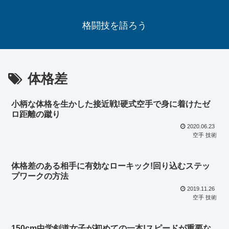
格闘技を語ろう
体格差
小柄な体格を生かした接近戦!硬式空手で身に着けたゼ
ロ距離の蹴り
2020.06.23
空手 技術
体格差のある相手に有効なローキック!回り込むステッ
プワークの方法
2019.11.26
空手 技術
150cm中学剣道女子が初めての一本!スピードが重要な