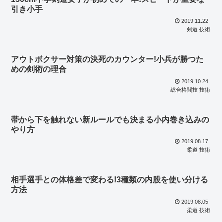
引き小手
2019.11.22
剣道 技術
アウトボクサー対策の決死のカウンター!小兵が勝つた
めの剣術の理合
2019.10.24
総合格闘技 技術
帯から下を触れない新ルールでも決まる小内巻き込みの
やり方
2019.08.17
柔道 技術
相手選手との体格差で変わる!3種類の内股を使い分ける
方法
2019.08.05
柔道 技術