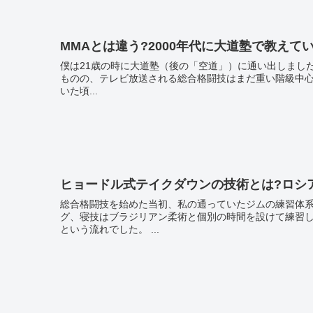
MMAとは違う?2000年代に大道塾で教えて
僕は21歳の時に大道塾（後の「空道」）に通い出しました。 2000年代初頭というのは格闘技ブームの真っ只中で
ものの、テレビ放送される総合格闘技はまだ重い階級中心
いた頃...
ヒョードル式テイクダウンの技術とは?ロシ
総合格闘技を始めた当初、私の通っていたジムの練習体
グ、寝技はブラジリアン柔術と個別の時間を設けて練習し
という流れでした。 ...