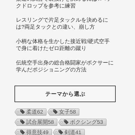
クドロップを参考に練習
レスリングで片足タックルを決めるに
は?両足タックとの違い、崩し方
小柄な体格を生かした接近戦!硬式空手
で身に着けたゼロ距離の蹴り
伝統空手出身の総合格闘家がボクサーに
学んだポジショニングの方法
テーマから選ぶ
柔道
62
女子
58
試合展開
58
ボクシング
53
得意技
49
剣道
41