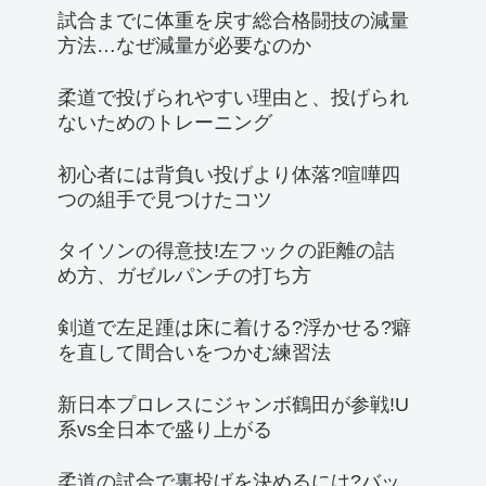
試合までに体重を戻す総合格闘技の減量
方法…なぜ減量が必要なのか
柔道で投げられやすい理由と、投げられ
ないためのトレーニング
初心者には背負い投げより体落?喧嘩四
つの組手で見つけたコツ
タイソンの得意技!左フックの距離の詰
め方、ガゼルパンチの打ち方
剣道で左足踵は床に着ける?浮かせる?癖
を直して間合いをつかむ練習法
新日本プロレスにジャンボ鶴田が参戦!U
系vs全日本で盛り上がる
柔道の試合で裏投げを決めるには?バッ