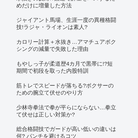
めだけに増量した方法
ジャイアント馬場、生涯一度の異種格闘
技!ラジャ・ライオンは素人?
カロリー計算＋水抜き…アマチュアボク
シングの減量で失敗した理由
もやしっ子が柔道歴4カ月で黒帯に!?短
期間で初段を取った内股特訓
筋トレでスピードが落ちる?ボクサーの
ための腕立て伏せのやり方
少林寺拳法で拳が平らにならない…拳立
て伏せは正しい対策か?
総合格闘技でガードが高い低いの違いは
何? パンチを避けるコツ