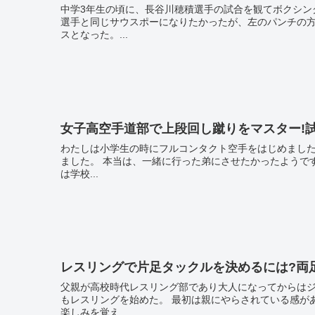
中学3年生の頃に、長谷川穂積選手の試合を観てボクシングをし
選手と同じサウスポーになりたかったが、左のパンチの
スとなった。...
女子高空手道部で上段回し蹴りをマスター!
わたしは小学生の時にフルコンタクト空手をはじめまし
ました。 本当は、一緒に行った弟にさせたかったようですが、姉であるわたしと兄弟ではじめました。 その後、中学生で
は学校...
レスリングで片足タックルを決めるには?両
父親が高校時代レスリング部であり大人になってからは
もレスリングを始めた。 最初は親にやらされている感があったがだんだんと練習を重ねていく内にレスリングをすることに
楽しみを覚え...