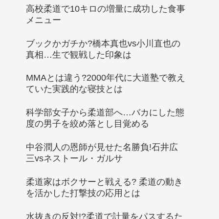
高校柔道で10キロの増量に成功した食事
メニュー
ブックかガチか?橋本真也vs小川直也の
真相…生で観戦した印象は
MMAとは違う?2000年代に大道塾で教え
ていた実践的な寝技とは
科学部女子から柔道部へ…バカにした態
度の男子を絞め落とし目覚める
中谷潤人の恩師が見せた名勝負!石井広
三vsネストール・ガルサ
柔道家はボクサーと戦える? 柔道の動き
を活かした打撃技の応用とは
水抜きの反対!?柔道で計量をパスするた