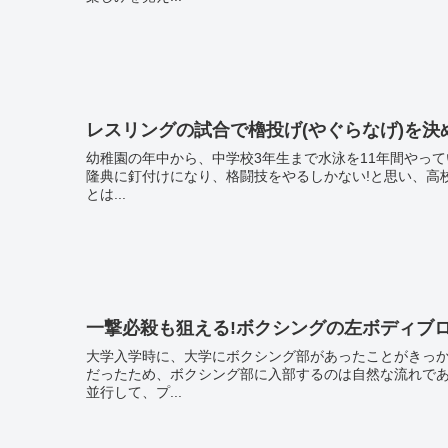
レスリングの試合で櫓投げ(やぐらなげ)を決
幼稚園の年中から、中学校3年生まで水泳を11年間やって
隆典に釘付けになり、格闘技をやるしかない!と思い、高校
とは...
一撃必殺も狙える!ボクシングの左ボディブ
大学入学時に、大学にボクシング部があったことがきっ
だったため、ボクシング部に入部するのは自然な流れであった。 やるからには腰を据えて取り組もうと考え
並行して、プ...