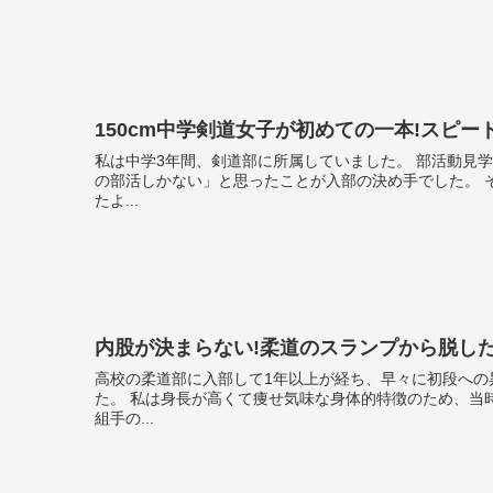
150cm中学剣道女子が初めての一本!スピ
私は中学3年間、剣道部に所属していました。 部活動見学に行った時、道着を着て素振りをする先輩方を見て、直感で「こ
の部活しかない」と思ったことが入部の決め手でした。 そんな剣道未経験だった私ですが、どうやらその直感が当たってい
たよ...
内股が決まらない!柔道のスランプから脱し
高校の柔道部に入部して1年以上が経ち、早々に初段への
た。 私は身長が高くて痩せ気味な身体的特徴のため、当時の階級別では軽量級の上の中量級に属していました。 そして左
組手の...