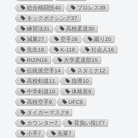
総合格闘技
40
プロレス
39
キックボクシング
37
練習法
31
高校柔道
30
減量
27
空手
26
蹴り
20
先生
18
K-1
18
社会人
16
RIZIN
16
大学柔道部
15
伝統派空手
14
スタミナ
12
高校剣道
11
指導
10
中学剣道
10
体格差
9
高校空手
9
UFC
8
タイガーマスク
8
カウンター
7
背負い投げ
7
小手
7
先輩
7