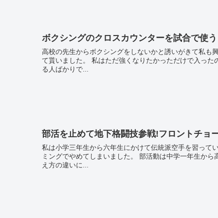
ボクシングのクロスカウンターを試合で使う
高校の先生からボクシングをしないかと誘いがきて私も
て貰いました。 私はただ強くなりたかっただけで入ったのですがみんなプロを目指してものすごくストイックに練習してい
る人ばかりで...
部活を止めて地下格闘技参戦!フロントチョ
私は小学三年生から六年生にかけて伝統派空手を習って
ミングでやめてしまいました。 部活動は中学一年生から高校一年生の夏まで競技を続けて、その後顧問との間に価値観や考
え方の違いに...