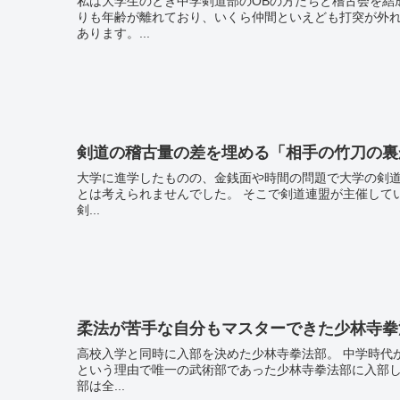
私は大学生のとき中学剣道部のOBの方たちと稽古会を結成して定期的に稽
りも年齢が離れており、いくら仲間といえども打突が外
あります。...
剣道の稽古量の差を埋める「相手の竹刀の裏
大学に進学したものの、金銭面や時間の問題で大学の剣道部に入部する
とは考えられませんでした。 そこで剣道連盟が主催している稽古会に個人で参加して剣道を続けていく事を決めました。
剣...
柔法が苦手な自分もマスターできた少林寺拳
高校入学と同時に入部を決めた少林寺拳法部。 中学時代から空手をバックボーンとしていたので自然と格闘技に関わりたい
という理由で唯一の武術部であった少林寺拳法部に入部し
部は全...