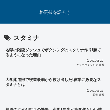
格闘技を語ろう
スタミナ
地獄の階段ダッシュでボクシングのスタミナ作り!勝て
るようになった理由
2021.05.29
キックボクシング 練習
大学柔道部で寝業最弱から抜け出した!寝業に必要なス
タミナとは
2021.03.22
柔道 練習
剣道のタイヤ打ちの効果…小学1年生が高学年といい勝