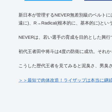
新日本が管理するNEVER無差別級のベルトには、N→Ne
遠に)、R→Radical(根本的に、基本的に)と
NEVERは、若い選手の育成を目的とした興
初代王者田中将斗は4度の防衛に成功。それ
こうした歴代王者を見てみると泥臭さ、男臭
＞＞最短で肉体改造！ライザップは本当に継