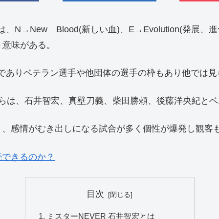
w Blood(新しい血)、E→Evolution(発展、進化)、V
いう意味がある。
行でありベテラン選手や他団体の選手の枠もあり他では
からは、石井智宏、真壁刀義、柴田勝頼、後藤洋央紀とベ
さ、感情がむき出しになる試合が多く個性が爆発し観客
続できるのか？
目次
ミスターNEVER 石井智宏とは