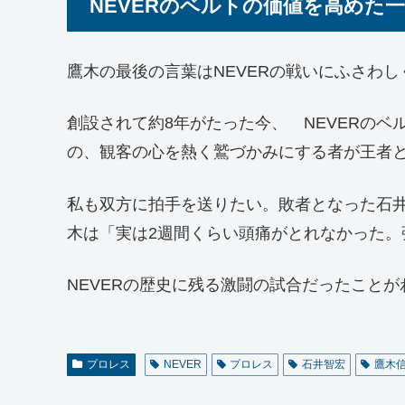
NEVERのベルトの価値を高めた
鷹木の最後の言葉はNEVERの戦いにふさわし
創設されて約8年がたった今、 NEVERの
の、観客の心を熱く鷲づかみにする者が王者
私も双方に拍手を送りたい。敗者となった石
木は「実は2週間くらい頭痛がとれなかった。
NEVERの歴史に残る激闘の試合だったこと
プロレス
NEVER
プロレス
石井智宏
鷹木