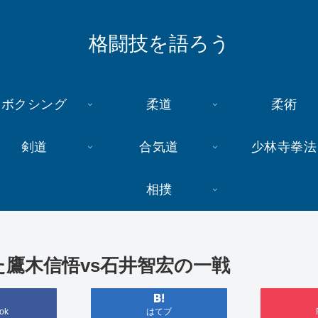
格闘技を語ろう
ボクシング
柔道
柔術
剣道
合気道
少林寺拳法
相撲
た鷹木信悟vs石井智宏の一戦
ok
はてブ