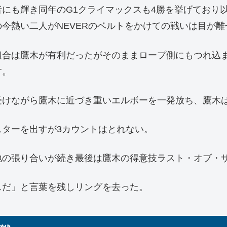
の王者にも輝き同年のG1クライマックスも4勝を挙げてお
今熱い二人がNEVERのベルトをかけての戦いは目が離
組合は鷹木が有利だったがそのままロープ側にもつれ込
す。
受けながら鷹木に近づき重いエルボーを一発放ち、鷹木
ターを出すが3カウントはとれない。
地の張り合いが続き最後は鷹木の得意技ラスト・オブ・
スだ」と言葉を残しリングを去った。