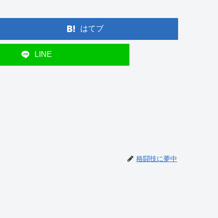
はてブ
LINE
格闘技に夢中