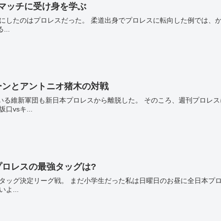
スマッチに受け身を学ぶ
..
ーンとアントニオ猪木の対戦
。 そのころ、週刊プロレスには、なんとストロングスタイルの新日本プロレスに
肉マン、坂口vsキ...
ロレスの最強タッグは?
スのTV中継があり、特別な気持ちでテレビ観戦してい
よ...