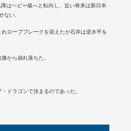
り以降はヘビー級へと転向し、近い将来は新日本
せない。
まれロープブレークを迎えたが石井は逆水平を
は膝から崩れ落ちた。
ザ・ドラゴンで決まるのであった。