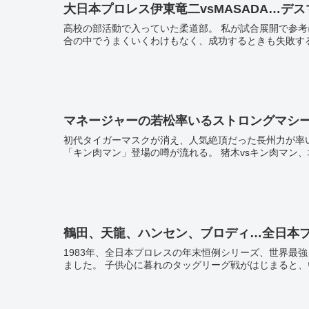
大日本プロレス伊東竜二vsMASADA…デ
高校の部活動で入っていた柔道部。 私が試合展開で参考にしたのはプロレスだった。 柔道出身でプロレスに転向した例では、かの小川直也が最も有名だろう。 かといって、すべてが試
合の中でうまくいくわけもなく、成功するときも失敗する.
マネージャーの若松率いるストロングマシ
初代タイガーマスクが消え、人気絶頂だった長州力が率いる維新軍団も新日本プロレスから離脱した
「キン肉マン」登場の噂が流れる。 猪木vsキン
鶴田、天龍、ハンセン、ブロディ…全日本プ
1983年、全日本プロレスの年末恒例シリーズ、世界最強タッグ決定リーグ戦。 まだ小学生だった私は日曜日のお昼に全日本プロレ
ました。 子供心に暮れのタッグリーグ戦がはじまると、い