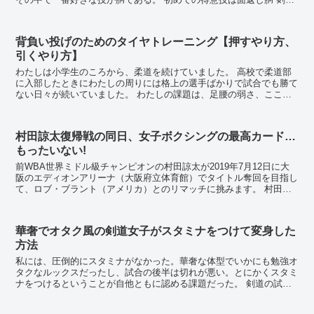
は時間内に相手に技を繰り出し3人の審判の内、2人...
背負い投げのためのタイヤトレーニング【押すやり方、
引くやり方】
わたしは小学生のころから、柔道を続けていました。 高校で柔道部
に入部したときにわたしの周りには格上の選手ばかりで試合でも勝て
ない日々が続いていました。 わたしの課題は、足腰の弱さ、ここぞ
というときに踏ん張ることのできない体幹の弱...
村田諒太復帰戦の同日、女子ボクシングの最高カード…
もったいない!
前WBA世界ミドル級チャンピオンの村田諒太が2019年7月12日に大
阪のエディオンアリーナ（大阪府立体育館）でタイトル奪回を目指し
て、ロブ・ブラント（アメリカ）とのリマッチに挑みます。 村田に
とっては昨年10月にラスベガスで大差の判定...
華奢でオタク風の剣道女子がスタミナをつけて変身した
方法
私には、圧倒的にスタミナがなかった。華奢な体型でいかにも勉強オ
タクなルックスだったし、試合の後半は切れが悪い。とにかくスタミ
ナをつけるということが自他ともに認める課題だった。 剣道の試合
は3分だ。スタミナなんて要らないと誤解されがちな...