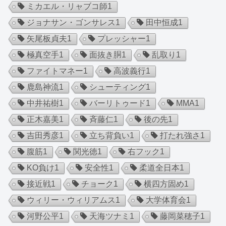
ミカエル・リャブコ師
1
ジョナサン・ゴンサレス
1
田中恒成
1
矢尾板貞夫
1
プレッシャー
1
極真空手
1
面抜き胴
1
乱取り
1
ファイトマネー
1
高波義行
1
鹿島神流
1
シューティング
1
中井祐樹
1
バーリトゥード
1
MMA
1
正木嘉美
1
斉藤仁
1
後の先
1
吉田秀彦
1
立ち背負い
1
打たれ強さ
1
腹筋
1
関光徳
1
右フック
1
KO負け
1
安全性
1
柔道全日本
1
接近戦
1
チョーク
1
横四方固め
1
ウィリー・ウィリアムス
1
大学体育会
1
河野公平
1
天海ツナミ
1
藤岡菜穂子
1