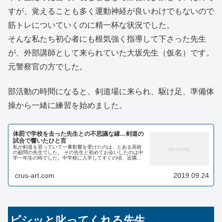
すが、覚えることも多く運動神経が良いわけでもないので
筋トレについていくのに精一杯な状況でした。
そんな私たち初心者にも根気強く指導して下さった先生
が、外部講師として来られていた大坂先生（仮名）です。
元警察官の方でした。
部活動の時間になると、剣道場に来られ、駆け足、準備体
操から一緒に練習を始めました。
体罰で学校を去った先生との不思議な縁…剣道の
試合で響いたひと言
私が剣道を習っていて一番影響を受けたのは、とある高校
の顧問の先生でした。 その先生と初めてお会いしたのは中
学一年生の時でした。中学校に入学してすぐの頃、近隣に
あった高校に練習をご一緒させてもらえることになりまし
た。 そこにいたの...
crus-art.com
2019.09.24
ピシッと叱ってくれる先生