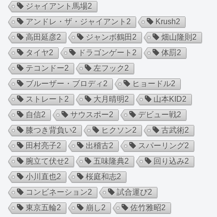
ジャイアント馬場
2
アンドレ・ザ・ジャイアント
2
Krush
2
高田延彦
2
ジャンボ鶴田
2
畑山隆則
2
タイヤ
2
ドラゴンゲート
2
体罰
2
テコンドー
2
左フック
2
ブルーザー・ブロディ
2
ヒョードル
2
ストレート
2
大月晴明
2
山本KID
2
自信
2
サウスポー
2
デビュー戦
2
膝つき背負い
2
ヒクソン
2
古武術
2
田村亮子
2
出稽古
2
スパーリング
2
腕立て伏せ
2
五味隆典
2
回り込み
2
小川直也
2
桜庭和志
2
コンビネーション
2
試合運び
2
東京五輪
2
崩し
2
佐竹雅昭
2