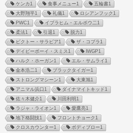
ケンカ
1
食事メニュー
1
五輪書
1
大野翔平
1
礼儀
1
ロシアンフック
1
PWC
1
イブラヒム・エルボウ二
1
柔法
1
引退
1
脱力
1
ビクトー・サラビア
1
ザ・コブラ
1
デイビーボーイ・スミス
1
IWGP
1
ハルク・ホーガン
1
エル・サムライ
1
金本浩二
1
ブラックタイガー
1
ストロングマシーン
1
大東旭
1
アニマル浜口
1
ダイナマイトキッド
1
佐々木健介
1
川田利明
1
ラジャ・ライオン
1
愛鷹亮
1
地下格闘技
1
フロントチョーク
1
クロスカウンター
1
ボディブロー
1