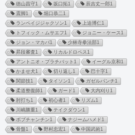
徳山昌守
1
坂口拓
1
辰吉丈一郎
1
震脚
1
堀口恭二
1
ランペイジジャクソン
1
上迫博仁
1
トフィック・ムサエフ
1
ジョニー・ケース
1
ジョン・マカパ
1
少林寺拳法部
1
昇段審査
1
リカルドロペス
1
アントニオ・プラチバット
1
イーグル京和
1
かませ犬
1
切り返し
1
巴十字
1
関節技
1
タイソン
1
ガゼルパンチ
1
柔道整復師
1
ガード
1
大内刈り
1
肘打ち
1
初心者
1
リズム
1
川嶋勝重
1
テイクダウン
1
ボブチャンチン
1
ナジームハメド
1
骨盤
1
野村忠宏
1
中国武術
1