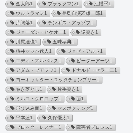
金太郎
1
ブラックマン
1
江幡塁
1
ウルトラマン
1
長島自演乙雄一郎
1
片胸落
1
チンギス・アラゾフ
1
ジョーダン・ピケオー
1
逆突き
1
川尻達也
1
五味孝典
1
桜井マッハ速人
1
ジョゼ・アルド
1
エディ・アルバレス
1
ピーターアーツ
1
アダム・ブアフフ
1
ドナルド・セラー二
1
ヨーキッサダー・ユッタチョンブリー
1
巻き落とし
1
片手突き
1
ミルコ・クロコップ
1
面
1
飛び込み面
1
マスボクシング
1
平本蓮
1
久保優太
1
ブロック・レスナー
1
障害者プロレス
1