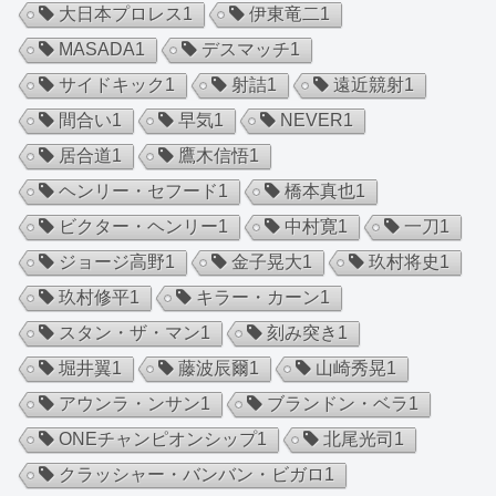
大日本プロレス
1
伊東竜二
1
MASADA
1
デスマッチ
1
サイドキック
1
射詰
1
遠近競射
1
間合い
1
早気
1
NEVER
1
居合道
1
鷹木信悟
1
ヘンリー・セフード
1
橋本真也
1
ビクター・ヘンリー
1
中村寛
1
一刀
1
ジョージ高野
1
金子晃大
1
玖村将史
1
玖村修平
1
キラー・カーン
1
スタン・ザ・マン
1
刻み突き
1
堀井翼
1
藤波辰爾
1
山崎秀晃
1
アウンラ・ンサン
1
ブランドン・ベラ
1
ONEチャンピオンシップ
1
北尾光司
1
クラッシャー・バンバン・ビガロ
1