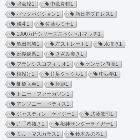
強豪校
1
中邑真輔
1
バックポジション
1
新日本プロレス
1
修斗
1
佐藤ルミナ
1
1000万円シリーズスペシャルマッチ
1
亀田興毅
1
左ストレート
1
水抜き
1
反復練習
1
きざみ突き
1
フランシスコフィリオ
1
ケンケン内股
1
櫓投げ
1
片足タックル
1
中西学
1
棚橋弘至
1
師範
1
トニー・ファーガソン
1
アンソニー・ペティス
1
ジャスティン・ゲイジー
1
武藤敬司
1
片手巻抜き
1
獣神サンダーライガー
1
ミル・マスカラス
1
鈴木みのる
1