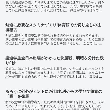
私は高校受験の際、ぎりぎりまでどこの高校に進学したいかも、何を
学びたいのかも全く考えていませんでした。 ただ、中学校でも所属
していた剣道を続けたい、それだけでした。 剣道がやれれば何でも
良い、しかし中学生の頃の私は携帯電話を持っ...
剣道に必要なスタミナづくり!体育館での切り返しの往
復稽古
剣道は練習する環境次第で得られる技術や体力も変わってきます。
狭い道場と広い道場（体育館）での稽古の両方を経験し、とくに道場
の広さはスタミナに影響を与えることを知りました。 ここでは、道
場の広さが剣道に与える影響と、スタミナづく...
柔道学生全日本出場がかかった決勝戦、明暗を分けた残
り0秒
柔道は、決められた時間内に一本を取るか、いかに多くのポイントを
取るかによって勝敗が決まります。「待て」の時間には、タイムキー
パーが時間を止めるので、それ以外の時間で競われます。 最後まで
諦めるな、残り1秒まで気を抜くなという言葉は、格...
るろうに剣心がヒントに?剣道以外からの学びで得意の
「胴」を発展
私の父は剣道の指導者だったため半強制的に剣道を習わされた。その
ため、人一倍厳しくしごたれたであろう。技も沢山教えてもらった。
その中で一番好きな技が胴である。 初めての得意技は面返し胴 剣道