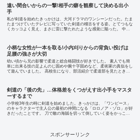
遠い間合いからの一撃!相手の癖を観察して決める出小
手
私が剣道を始めたきっかけは、大河ドラマのワンシーンだった。たま
たまつけていたテレビに写っていた剣道の稽古をする姿。とてつもな
くカッコよく見え、まさに雷に撃たれたような感覚に陥った。 中学
生にあがったタイミングで、迷わず剣道部に入部を決...
小柄な女性が一本を取る!小内刈りからの背負い投げは
足腰の強さが大切
幼い頃から兄の影響で柔道と総合格闘技が好きでした。 素人でも簡
単に出来る技の足よんのじ固めや腕十字固めなど、柔術家の真似をし
て遊んでいました。 高校生になり、部活紹介で柔道部を見たときに
小柄な女性の先生が黒帯を巻き男子生徒を次々...
剣道の「後の先」…体格差をくつがえす出小手をマスタ
ーするまで
小学校3年生の時に剣道を始めました。きっかけは、「ワンピース」
のキャラクターで主人公の最初の仲間になる「ロロノア・ゾロ」が好
きだったことです。 刀で敵の海賊を切って倒していく姿をかっこい
いと思うと同時に、自分もこんな風になりたいと思い...
スポンサーリンク