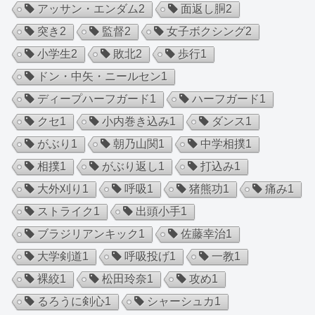
アッサン・エンダム
2
面返し胴
2
突き
2
監督
2
女子ボクシング
2
小学生
2
敗北
2
歩行
1
ドン・中矢・ニールセン
1
ディープハーフガード
1
ハーフガード
1
クセ
1
小内巻き込み
1
ダンス
1
がぶり
1
朝乃山関
1
中学相撲
1
相撲
1
がぶり返し
1
打込み
1
大外刈り
1
呼吸
1
猪熊功
1
痛み
1
ストライク
1
出頭小手
1
ブラジリアンキック
1
佐藤幸治
1
大学剣道
1
呼吸投げ
1
一教
1
裸絞
1
松田玲奈
1
攻め
1
るろうに剣心
1
シャーシュカ
1