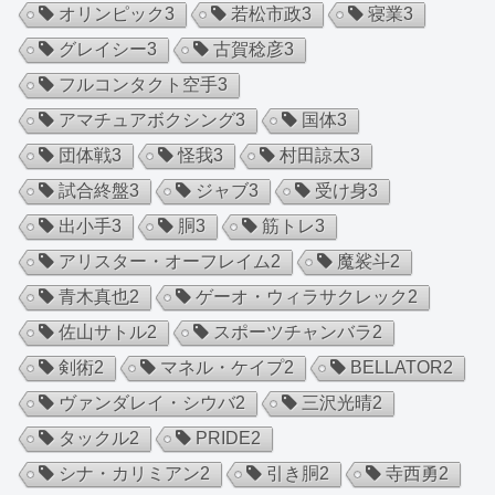
オリンピック
3
若松市政
3
寝業
3
グレイシー
3
古賀稔彦
3
フルコンタクト空手
3
アマチュアボクシング
3
国体
3
団体戦
3
怪我
3
村田諒太
3
試合終盤
3
ジャブ
3
受け身
3
出小手
3
胴
3
筋トレ
3
アリスター・オーフレイム
2
魔裟斗
2
青木真也
2
ゲーオ・ウィラサクレック
2
佐山サトル
2
スポーツチャンバラ
2
剣術
2
マネル・ケイプ
2
BELLATOR
2
ヴァンダレイ・シウバ
2
三沢光晴
2
タックル
2
PRIDE
2
シナ・カリミアン
2
引き胴
2
寺西勇
2