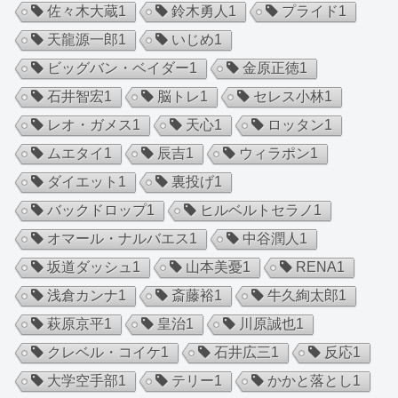
佐々木大蔵
1
鈴木勇人
1
プライド
1
天龍源一郎
1
いじめ
1
ビッグバン・ベイダー
1
金原正徳
1
石井智宏
1
脳トレ
1
セレス小林
1
レオ・ガメス
1
天心
1
ロッタン
1
ムエタイ
1
辰吉
1
ウィラポン
1
ダイエット
1
裏投げ
1
バックドロップ
1
ヒルベルトセラノ
1
オマール・ナルバエス
1
中谷潤人
1
坂道ダッシュ
1
山本美憂
1
RENA
1
浅倉カンナ
1
斎藤裕
1
牛久絢太郎
1
萩原京平
1
皇治
1
川原誠也
1
クレベル・コイケ
1
石井広三
1
反応
1
大学空手部
1
テリー
1
かかと落とし
1