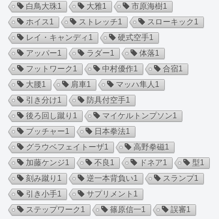
白鳥大珠
1
大雅
1
市原海樹
1
ホイス
1
ストレッチ
1
スローキック
1
レイ・キャンディ
1
硬式空手
1
アッパー
1
ラダー
1
体落
1
フットワーク
1
中村優作
1
合宿
1
大腰
1
肩車
1
マッハ隼人
1
引き分け
1
防具付空手
1
後ろ回し蹴り
1
マイケルトンプソン
1
ブッチャー
1
日本拳法
1
グラウベフェイトーザ
1
高野拳磁
1
加藤ケンジ
1
不良
1
ドネア
1
型
1
刻み蹴り
1
逆一本背負い
1
スランプ
1
引き小手
1
サプリメント
1
ステップワーク
1
篠原信一
1
誤審
1