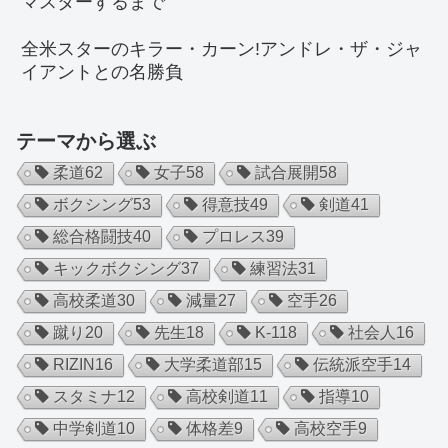
マスターするまで
全米スターのキラー・カーン!アンドレ・ザ・ジャ
イアントとの名勝負
テーマから選ぶ
柔道
62
女子
58
試合展開
58
ボクシング
53
得意技
49
剣道
41
総合格闘技
40
プロレス
39
キックボクシング
37
練習法
31
高校柔道
30
減量
27
空手
26
蹴り
20
先生
18
K-1
18
社会人
16
RIZIN
16
大学柔道部
15
伝統派空手
14
スタミナ
12
高校剣道
11
指導
10
中学剣道
10
体格差
9
高校空手
9