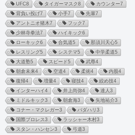
UFC
8
タイガーマスク
8
カウンター
7
背負い投げ
7
小手
7
先輩
7
アントニオ猪木
7
フック
7
少林寺拳法
7
ハイキック
6
ローキック
6
合気道
5
那須川天心
5
レスリング
5
システマ
5
中学柔道
5
大道塾
5
スピード
5
武尊
4
朝倉未来
4
空道
4
柔術
4
内股
4
復帰
4
増量
4
寝技
4
絞め技
4
インターハイ
4
井上尚弥
4
達人
3
ミドルキック
3
朝倉海
3
矢地祐介
3
コナー・マクレガー
3
バダハリ
3
国際プロレス
3
ラッシャー木村
3
スタン・ハンセン
3
弓道
3